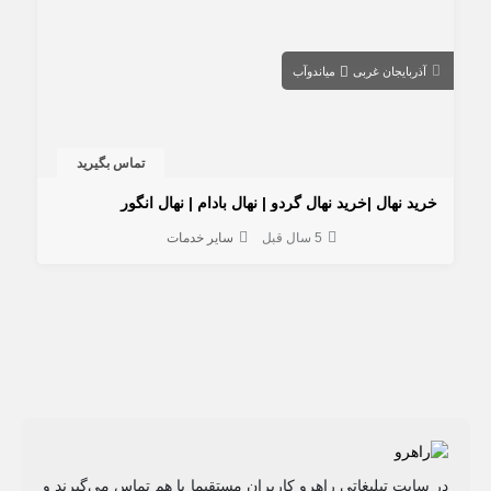
آذربایجان غربی
میاندوآب
تماس بگیرید
خرید نهال |خرید نهال گردو | نهال بادام | نهال انگور
5 سال قبل
سایر خدمات
در سایت تبلیغاتی راهرو کاربران مستقیما با هم تماس می‌گیرند و