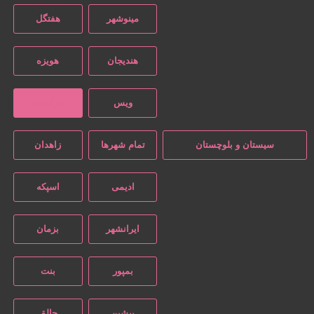
مینوشهر
هفتگل
هندیجان
هویزه
ویس
بازگشت
سیستان و بلوچستان
تمام شهر‌ها
زاهدان
ادیمی
اسپکه
ایرانشهر
بزمان
بمپور
بنت
پیشین
جالق