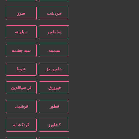
سردشت
سرو
سلماس
سیلوانه
سیمینه
سیه چشمه
شاهین دژ
شوط
فیرورق
قر ضیاالدین
قطور
قوشچی
کشاورز
گردکشانه