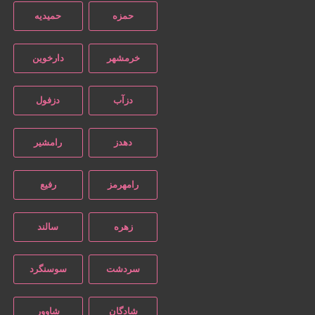
حمزه
حمیدیه
خرمشهر
دارخوین
دزآب
دزفول
دهدز
رامشیر
رامهرمز
رفیع
زهره
سالند
سردشت
سوسنگرد
شادگان
شاوور