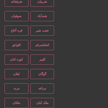
شربیان
شرفخانه
شندآباد
صوفیان
عجب شیر
قره آغاج
کشکسرای
کلوانق
کلیبر
کوزه کنان
گوگان
لیلان
مراغه
مرند
ملک کیان
ملکان