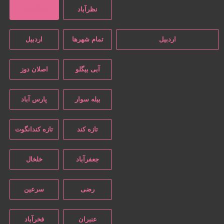
نظرآباد
بازگشت
اردبیل
تمام شهر‌ها
اردبیل
آبی بیگلو
اصلان دوز
بیله سوار
پارس آباد
تازه کند
تازه کندانگوت
جعفرآباد
خلخال
رضی
سرعین
عنبران
فخرآباد