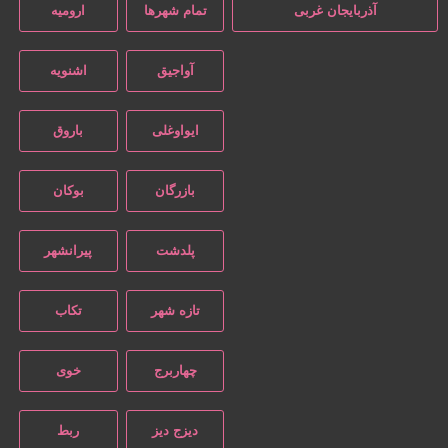
آذربایجان غربی
تمام شهر‌ها
ارومیه
آواجیق
اشنویه
ایواوغلی
باروق
بازرگان
بوکان
پلدشت
پیرانشهر
تازه شهر
تکاب
چهاربرج
خوی
دیزج دیز
ربط