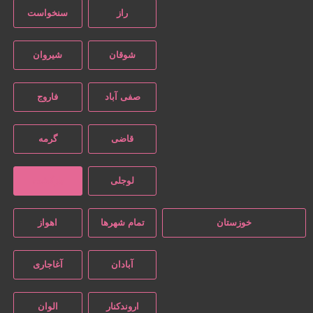
راز
سنخواست
شوقان
شیروان
صفی آباد
فاروج
قاضی
گرمه
لوجلی
بازگشت
خوزستان
تمام شهر‌ها
اهواز
آبادان
آغاجاری
اروندکنار
الوان