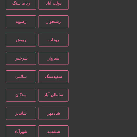
دولت آباد
رباط سنگ
رشتخوار
رضویه
روداب
ریوش
سبزوار
سرخس
سفیدسنگ
سلامی
سلطان آباد
سنگان
شادمهر
شاندیز
ششتمد
شهرآباد