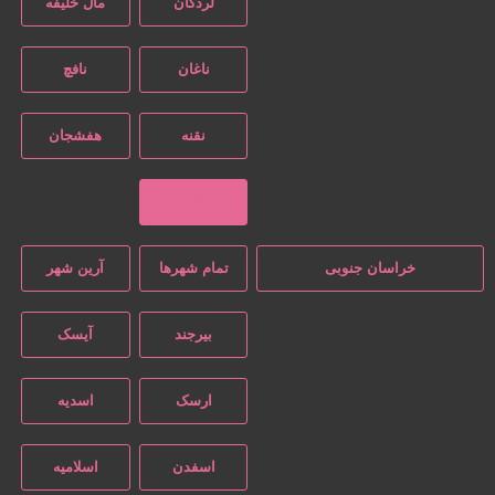
لردگان
مال خلیفه
ناغان
نافچ
نقنه
هفشجان
بازگشت
خراسان جنوبی
تمام شهر‌ها
آرین شهر
بیرجند
آیسک
ارسک
اسدیه
اسفدن
اسلامیه