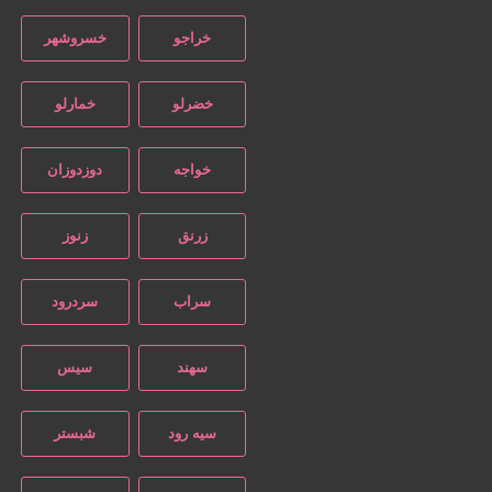
خراجو
خسروشهر
خضرلو
خمارلو
خواجه
دوزدوزان
زرنق
زنوز
سراب
سردرود
سهند
سیس
سیه رود
شبستر