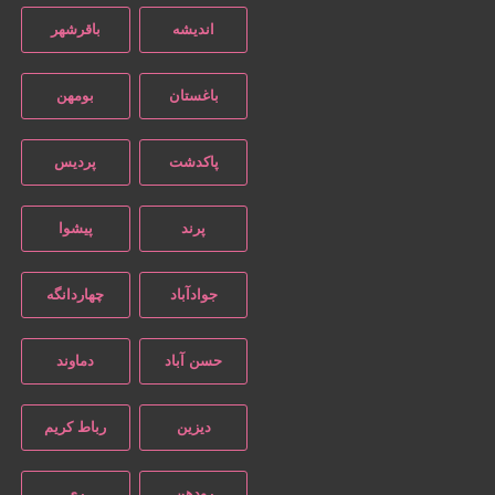
اندیشه
باقرشهر
باغستان
بومهن
پاکدشت
پردیس
پرند
پیشوا
جوادآباد
چهاردانگه
حسن آباد
دماوند
دیزین
رباط کریم
رودهن
ری