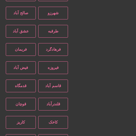
شهرزو
صالح آباد
طرقبه
عشق آباد
فرهادگرد
فریمان
فیروزه
فیض آباد
قاسم آباد
قدمگاه
قلندرآباد
قوچان
کاخک
کاریز