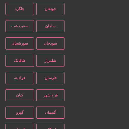
جونقان
چلگرد
سامان
سفیددشت
سودجان
سورشجان
شلمزار
طاقانک
فارسان
فرادبنه
فرخ شهر
کیان
گندمان
گهرو