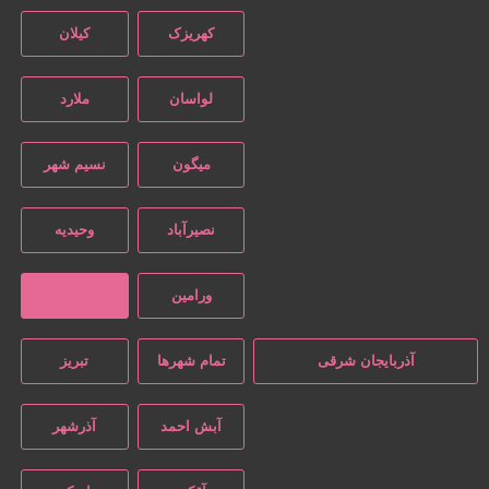
کهریزک
کیلان
لواسان
ملارد
میگون
نسیم شهر
نصیرآباد
وحیدیه
ورامین
بازگشت
آذربایجان شرقی
تمام شهر‌ها
تبریز
آبش احمد
آذرشهر