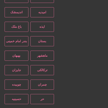
امیدیه
اندیمشک
ایذه
باغ ملک
بستان
بندر امام خمینی
ماهشهر
بهبهان
ترکالکی
جایزان
چمران
چوبیده
حر
حسینیه