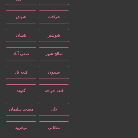
شرافت
شوش
شوشتر
شیبان
صالح شهر
صفی آباد
صیدون
قلعه تل
قلعه خواجه
گتوند
لالی
مسجد سلیمان
ملاثانی
میانرود