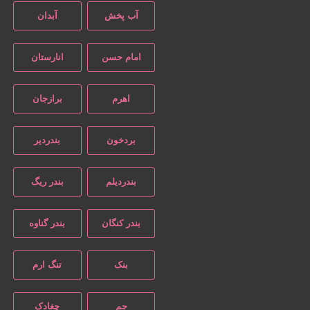
آب پخش
آبدان
امام حسن
انارستان
اهرم
برازجان
بردخون
بندردیر
بندردیلم
بندر ریگ
بندر کنگان
بندر گناوه
بنک
تنگ ارم
جم
چغادک