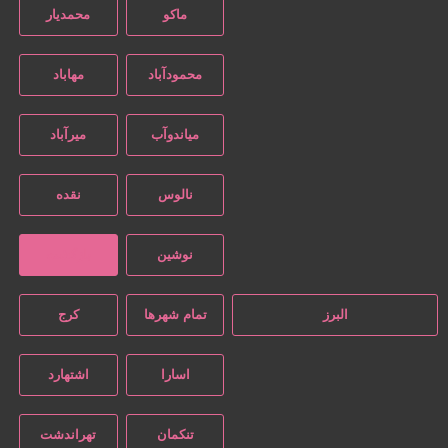
ماکو
محمدیار
محمودآباد
مهاباد
میاندوآب
میرآباد
نالوس
نقده
نوشین
بازگشت
البرز
تمام شهر‌ها
کرج
اسارا
اشتهارد
تنکمان
تهراندشت