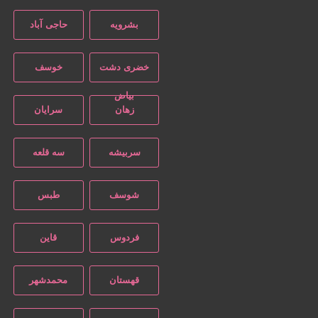
بشرویه
حاجی آباد
خضری دشت
خوسف
بیاض
زهان
سرایان
سربیشه
سه قلعه
شوسف
طبس
فردوس
قاین
قهستان
محمدشهر