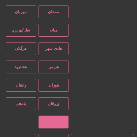
ممقان
مهربان
میانه
نظرکهریزی
هادی شهر
هرگلان
هریس
هشترود
هوراند
وایقان
ورزقان
یامچی
بازگشت