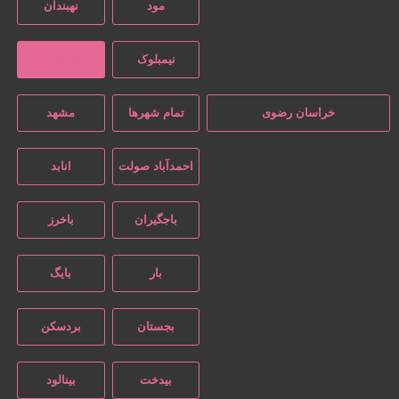
مود
نهبندان
نیمبلوک
بازگشت
خراسان رضوی
تمام شهر‌ها
مشهد
احمدآباد صولت
انابد
باجگیران
باخرز
بار
بایگ
بجستان
بردسکن
بیدخت
بینالود