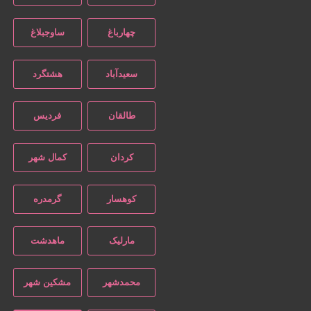
چهارباغ
ساوجبلاغ
سعیدآباد
هشتگرد
طالقان
فردیس
کردان
کمال شهر
کوهسار
گرمدره
مارلیک
ماهدشت
محمدشهر
مشکین شهر