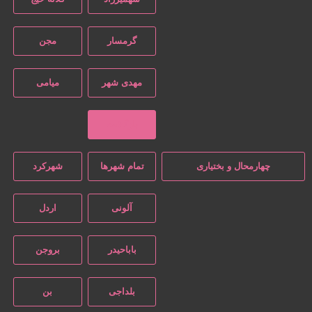
گرمسار
مجن
مهدی شهر
میامی
بازگشت
چهارمحال و بختیاری
تمام شهر‌ها
شهرکرد
آلونی
اردل
باباحیدر
بروجن
بلداجی
بن