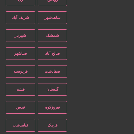
شاهدشهر
شریف آباد
شمشک
شهریار
صالح آباد
صباشهر
صفادشت
فردوسیه
گلستان
فشم
فیروزکوه
قدس
قرچک
قیامدشت