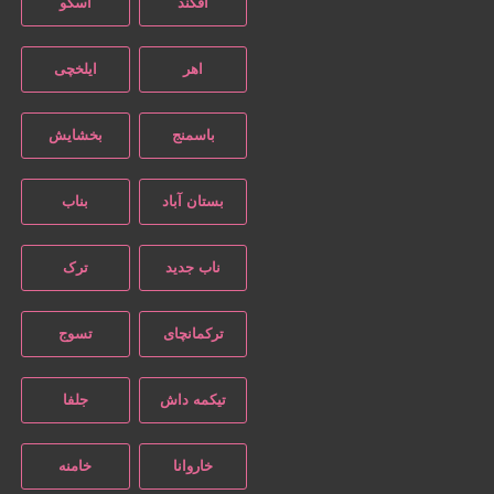
آقکند
اسکو
اهر
ایلخچی
باسمنج
بخشایش
بستان آباد
بناب
ناب جدید
ترک
ترکمانچای
تسوج
تیکمه داش
جلفا
خاروانا
خامنه