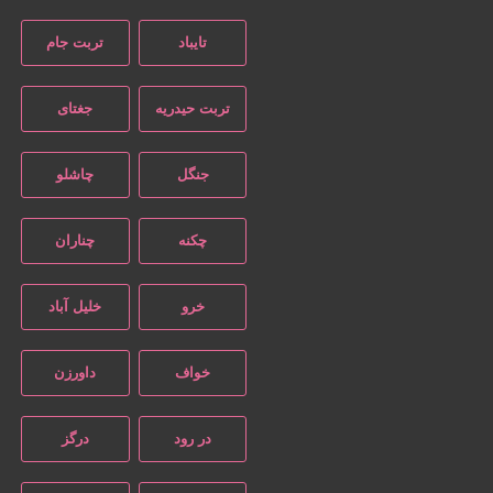
تایباد
تربت جام
تربت حیدریه
جغتای
جنگل
چاشلو
چکنه
چناران
خرو
خلیل آباد
خواف
داورزن
در رود
درگز