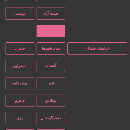
همت آباد
یونسی
بازگشت
خراسان شمالی
تمام شهر‌ها
بجنورد
آشخانه
اسفراین
ایور
پیش قلعه
تیتکانلو
جاجرم
حصارگرمخان
درق