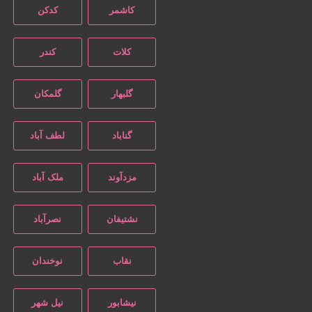
کاشمر
کدکن
کلات
کندر
گلبهار
گلمکان
گناباد
لطف آباد
مزدآوند
ملک آباد
نشتیفان
نصرآباد
نقاب
نوخندان
نیشابور
نیل شهر