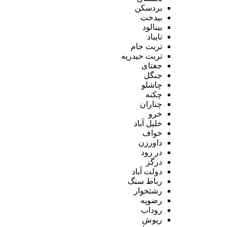
بردسکن
بیدخت
بینالود
تایباد
تربت جام
تربت حیدریه
جغتای
جنگل
چاشلو
چکنه
چناران
خرو
خلیل آباد
خواف
داورزن
در رود
درگز
دولت آباد
رباط سنگ
رشتخوار
رضویه
روداب
ریوش