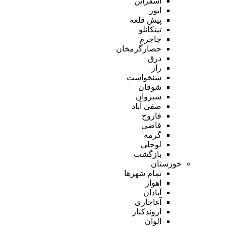
اسفراین
ایور
پیش قلعه
تیتکانلو
جاجرم
حصارگرمخان
درق
راز
سنخواست
شوقان
شیروان
صفی آباد
فاروج
قاضی
گرمه
لوجلی
بازگشت
خوزستان
تمام شهر‌ها
اهواز
آبادان
آغاجاری
اروندکنار
الوان