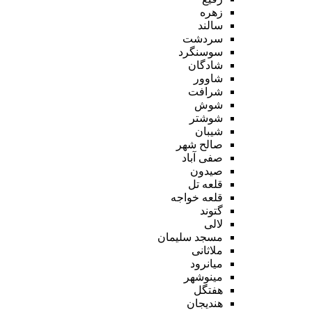
زهره
سالند
سردشت
سوسنگرد
شادگان
شاوور
شرافت
شوش
شوشتر
شیبان
صالح شهر
صفی آباد
صیدون
قلعه تل
قلعه خواجه
گتوند
لالی
مسجد سلیمان
ملاثانی
میانرود
مینوشهر
هفتگل
هندیجان