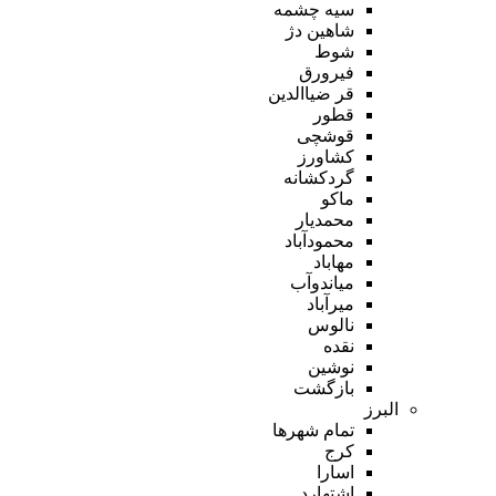
سیه چشمه
شاهین دژ
شوط
فیرورق
قر ضیاالدین
قطور
قوشچی
کشاورز
گردکشانه
ماکو
محمدیار
محمودآباد
مهاباد
میاندوآب
میرآباد
نالوس
نقده
نوشین
بازگشت
البرز
تمام شهر‌ها
کرج
اسارا
اشتهارد