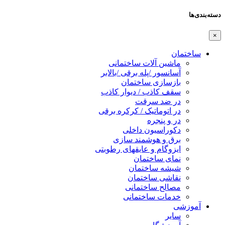
دسته‌بندی‌ها
×
ساختمان
ماشین آلات ساختمانی
آسانسور /پله برقی /بالابر
بازسازی ساختمان
سقف کاذب / دیوار کاذب
در ضد سرقت
در اتوماتیک / کرکره برقی
در و پنجره
دکوراسیون داخلی
برق و هوشمند سازی
ایزوگام و عایقهای رطوبتی
نمای ساختمان
شیشه ساختمان
نقاشی ساختمان
مصالح ساختمانی
خدمات ساختمانی
آموزشی
سایر