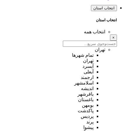
انتخاب استان
انتخاب استان
انتخاب همه
×
تهران
تمام شهر‌ها
تهران
آبسرد
آبعلی
ارجمند
اسلامشهر
اندیشه
باقرشهر
باغستان
بومهن
پاکدشت
پردیس
پرند
پیشوا