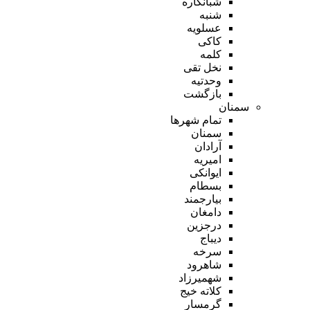
شبانکاره
شنبه
عسلویه
کاکی
کلمه
نخل تقی
وحدتیه
بازگشت
سمنان
تمام شهر‌ها
سمنان
آرادان
امیریه
ایوانکی
بسطام
بیارجمند
دامغان
درجزین
دیباج
سرخه
شاهرود
شهمیرزاد
کلاته خیج
گرمسار