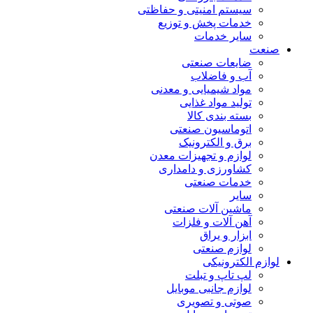
سیستم امنیتی و حفاظتی
خدمات پخش و توزیع
سایر خدمات
صنعت
ضایعات صنعتی
آب و فاضلاب
مواد شیمیایی و معدنی
تولید مواد غذایی
بسته بندی کالا
اتوماسیون صنعتی
برق و الکترونیک
لوازم و تجهیزات معدن
کشاورزی و دامداری
خدمات صنعتی
سایر
ماشین آلات صنعتی
آهن آلات و فلزات
ابزار و یراق
لوازم صنعتی
لوازم الکترونیکی
لپ تاپ و تبلت
لوازم جانبی موبایل
صوتی و تصویری