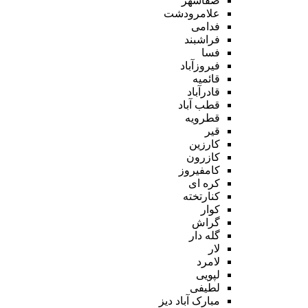
صفاشهر
علامرودشت
فدامی
فراشبند
فسا
فیروزآباد
قائمیه
قادرآباد
قطب آباد
قطرویه
قیر
کارزین
کازرون
کامفیروز
کره ای
کنارتخته
کوار
گراش
گله دار
لار
لامرد
لپویی
لطیفی
مبارک آباد دیز