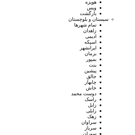
هویزه
ویس
بازگشت
سیستان و بلوچستان
تمام شهر‌ها
زاهدان
ادیمی
اسپکه
ایرانشهر
بزمان
بمپور
بنت
پیشین
جالق
چابهار
خاش
دوست محمد
راسک
زابل
زابلی
زهک
سراوان
سرباز
سوران