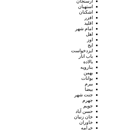
ارسنجان
استهبان
اشکنان
افزر
اقلید
امام شهر
اهل
اوز
ایج
ایزدخواست
باب انار
بالاده
بنارویه
بهمن
بوانات
بیرم
بیضا
جنت شهر
جهرم
جویم
حسن آباد
خان زنیان
خاوران
خرامه