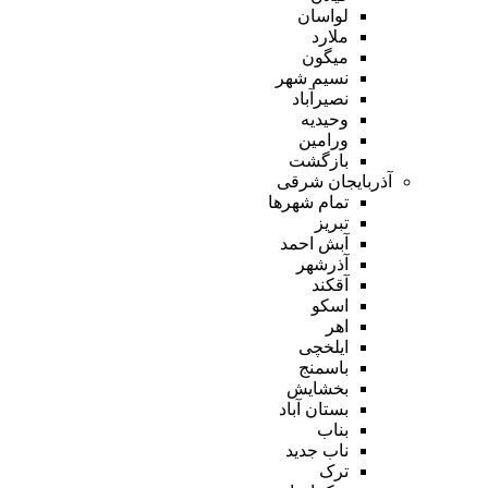
لواسان
ملارد
میگون
نسیم شهر
نصیرآباد
وحیدیه
ورامین
بازگشت
آذربایجان شرقی
تمام شهر‌ها
تبریز
آبش احمد
آذرشهر
آقکند
اسکو
اهر
ایلخچی
باسمنج
بخشایش
بستان آباد
بناب
ناب جدید
ترک