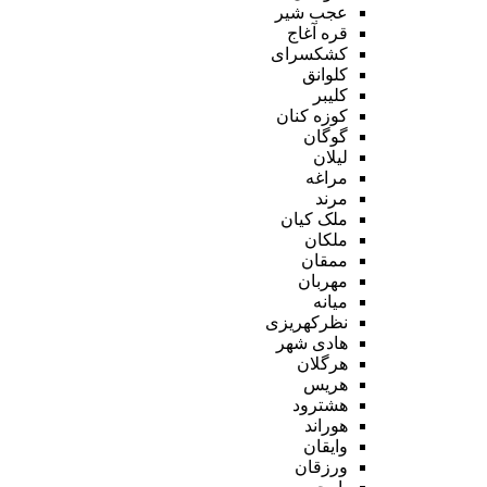
عجب شیر
قره آغاج
کشکسرای
کلوانق
کلیبر
کوزه کنان
گوگان
لیلان
مراغه
مرند
ملک کیان
ملکان
ممقان
مهربان
میانه
نظرکهریزی
هادی شهر
هرگلان
هریس
هشترود
هوراند
وایقان
ورزقان