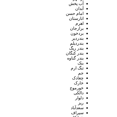
آب پخش
آبدان
امام حسن
انارستان
اهرم
برازجان
بردخون
بندردیر
بندردیلم
بندر ریگ
بندر کنگان
بندر گناوه
بنک
تنگ ارم
جم
چغادک
خارک
خورموج
دالکی
دلوار
ریز
سعدآباد
سیراف