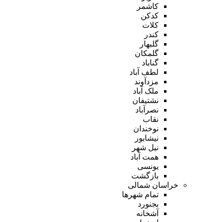
کاشمر
کدکن
کلات
کندر
گلبهار
گلمکان
گناباد
لطف آباد
مزدآوند
ملک آباد
نشتیفان
نصرآباد
نقاب
نوخندان
نیشابور
نیل شهر
همت آباد
یونسی
بازگشت
خراسان شمالی
تمام شهر‌ها
بجنورد
آشخانه