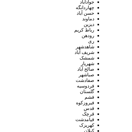
جوادآباد
چهاردانگه
حسن آباد
دماوند
دیزین
رباط کریم
رودهن
ری
شاهدشهر
شریف آباد
شمشک
شهریار
صالح آباد
صباشهر
صفادشت
فردوسیه
گلستان
فشم
فیروزکوه
قدس
قرچک
قیامدشت
کهریزک
کیلان