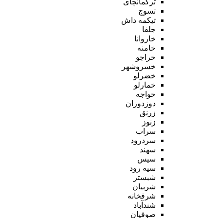
ترکمانچای
تسوج
تیکمه داش
جلفا
خاروانا
خامنه
خراجو
خسروشهر
خضرلو
خمارلو
خواجه
دوزدوزان
زرنق
زنوز
سراب
سردرود
سهند
سیس
سیه رود
شبستر
شربیان
شرفخانه
شندآباد
صوفیان