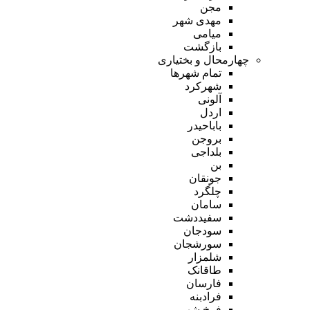
مجن
مهدی شهر
میامی
بازگشت
چهارمحال و بختیاری
تمام شهر‌ها
شهرکرد
آلونی
اردل
باباحیدر
بروجن
بلداجی
بن
جونقان
چلگرد
سامان
سفیددشت
سودجان
سورشجان
شلمزار
طاقانک
فارسان
فرادبنه
فرخ شهر