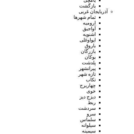
یامچی
بازگشت
آذربایجان غربی
تمام شهر‌ها
ارومیه
آواجیق
اشنویه
ایواوغلی
باروق
بازرگان
بوکان
پلدشت
پیرانشهر
تازه شهر
تکاب
چهاربرج
خوی
دیزج دیز
ربط
سردشت
سرو
سلماس
سیلوانه
سیمینه