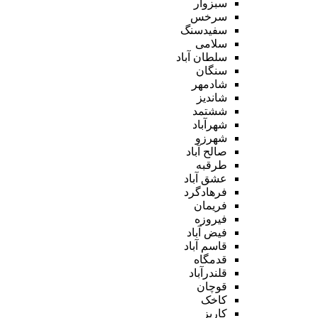
سبزوار
سرخس
سفیدسنگ
سلامی
سلطان آباد
سنگان
شادمهر
شاندیز
ششتمد
شهرآباد
شهرزو
صالح آباد
طرقبه
عشق آباد
فرهادگرد
فریمان
فیروزه
فیض آباد
قاسم آباد
قدمگاه
قلندرآباد
قوچان
کاخک
کاریز