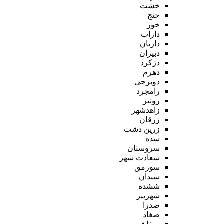
خشت
خنج
خور
داراب
داریان
دبیران
دژکرد
دهرم
دوبرجی
رامجرد
رونیز
زاهدشهر
زرقان
زرین دشت
سده
سروستان
سعادت شهر
سورمق
سیدان
ششده
شهرپیر
صدرا
صغاد