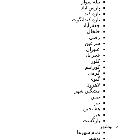
بیله سوار
پارس آباد
تازه کند
تازه کندانگوت
جعفرآباد
خلخال
رضی
سرعین
عنبران
فخرآباد
کلور
کوراییم
گرمی
گیوی
لاهرود
مشگین شهر
نمین
نیر
هشتجین
هیر
بازگشت
بوشهر
تمام شهر‌ها
بوشهر