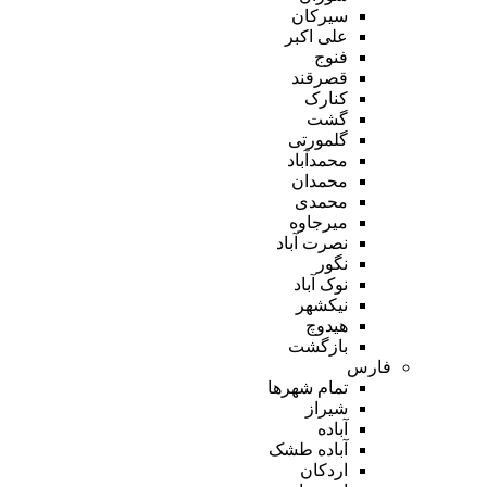
سیرکان
علی اکبر
فنوج
قصرقند
کنارک
گشت
گلمورتی
محمدآباد
محمدان
محمدی
میرجاوه
نصرت آباد
نگور
نوک آباد
نیکشهر
هیدوچ
بازگشت
فارس
تمام شهر‌ها
شیراز
آباده
آباده طشک
اردکان