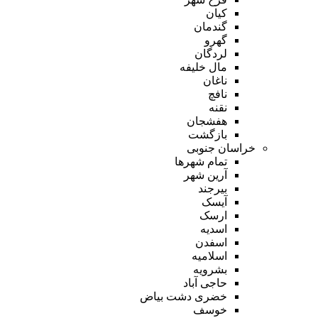
کیان
گندمان
گهرو
لردگان
مال خلیفه
ناغان
نافچ
نقنه
هفشجان
بازگشت
خراسان جنوبی
تمام شهر‌ها
آرین شهر
بیرجند
آیسک
ارسک
اسدیه
اسفدن
اسلامیه
بشرویه
حاجی آباد
خضری دشت بیاض
خوسف