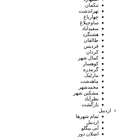
تنکمان
تهراندشت
چهارباغ
ساوجبلاغ
سعیدآباد
هشتگرد
طالقان
فردیس
کردان
کمال شهر
کوهسار
گرمدره
مارلیک
ماهدشت
محمدشهر
مشکین شهر
نظرآباد
بازگشت
اردبیل
تمام شهر‌ها
اردبیل
آبی بیگلو
اصلان دوز