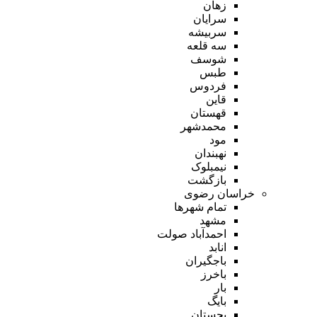
زهان
سرایان
سربیشه
سه قلعه
شوسف
طبس
فردوس
قاین
قهستان
محمدشهر
مود
نهبندان
نیمبلوک
بازگشت
خراسان رضوی
تمام شهر‌ها
مشهد
احمدآباد صولت
انابد
باجگیران
باخرز
بار
بایگ
بجستان