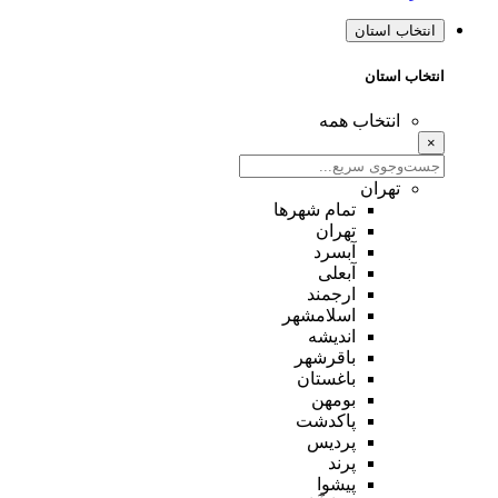
انتخاب استان
انتخاب استان
انتخاب همه
×
تهران
تمام شهر‌ها
تهران
آبسرد
آبعلی
ارجمند
اسلامشهر
اندیشه
باقرشهر
باغستان
بومهن
پاکدشت
پردیس
پرند
پیشوا