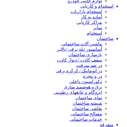
لوازم جانبی خودرو
استخدام و کاریابی
استخدام بازاریاب
آماده به کار
مراکز کاریابی
سایر
استخدام
ساختمان
ماشین آلات ساختمانی
آسانسور /پله برقی /بالابر
بازسازی ساختمان
سقف کاذب / دیوار کاذب
در ضد سرقت
در اتوماتیک / کرکره برقی
در و پنجره
دکوراسیون داخلی
برق و هوشمند سازی
ایزوگام و عایقهای رطوبتی
نمای ساختمان
شیشه ساختمان
نقاشی ساختمان
مصالح ساختمانی
خدمات ساختمانی
متفرقه