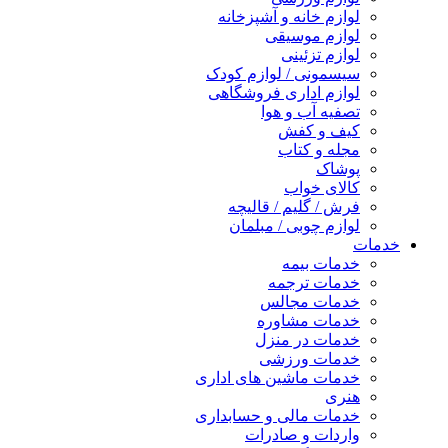
لوازم خانه و آشپزخانه
لوازم موسیقی
لوازم تزئینی
سیسمونی / لوازم کودک
لوازم اداری فروشگاهی
تصفیه آب و هوا
کیف و کفش
مجله و کتاب
پوشاک
کالای خواب
فرش / گلیم / قالیچه
لوازم چوبی / مبلمان
خدمات
خدمات بیمه
خدمات ترجمه
خدمات مجالس
خدمات مشاوره
خدمات در منزل
خدمات ورزشی
خدمات ماشین های اداری
هنری
خدمات مالی و حسابداری
واردات و صادرات