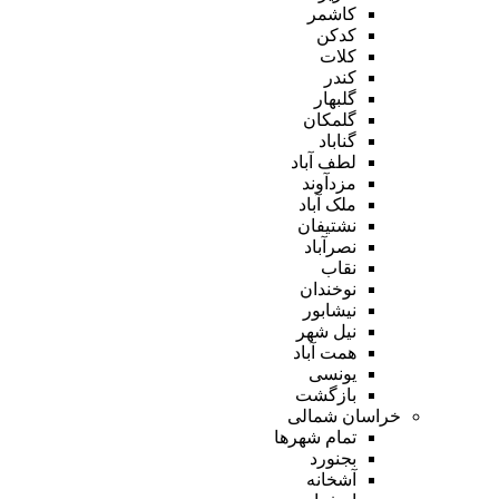
کاشمر
کدکن
کلات
کندر
گلبهار
گلمکان
گناباد
لطف آباد
مزدآوند
ملک آباد
نشتیفان
نصرآباد
نقاب
نوخندان
نیشابور
نیل شهر
همت آباد
یونسی
بازگشت
خراسان شمالی
تمام شهر‌ها
بجنورد
آشخانه