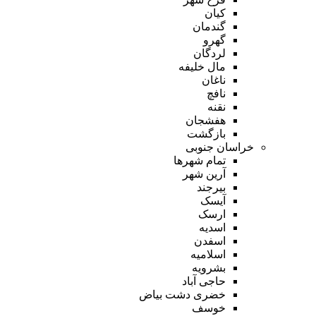
کیان
گندمان
گهرو
لردگان
مال خلیفه
ناغان
نافچ
نقنه
هفشجان
بازگشت
خراسان جنوبی
تمام شهر‌ها
آرین شهر
بیرجند
آیسک
ارسک
اسدیه
اسفدن
اسلامیه
بشرویه
حاجی آباد
خضری دشت بیاض
خوسف