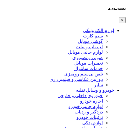
دسته‌بندی‌ها
×
لوازم الکترونیکی
سیم کارت
گوشی موبایل
لپ تاپ و تبلت
لوازم جانبی موبایل
صوتی و تصویری
تعمیرات موبایل
خدمات سانترال
تلفن بی‌سیم رومیزی
دوربین عکاسی و فیلمبرداری
سایر
خودرو و وسایل نقلیه
خودروی داخلی و خارجی
اجاره خودرو
لوازم جانبی خودرو
دزدگیر و ردیاب
تزئینات خودرو
لوازم یدکی