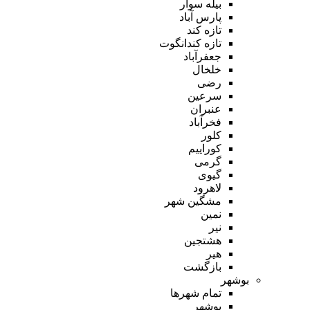
بیله سوار
پارس آباد
تازه کند
تازه کندانگوت
جعفرآباد
خلخال
رضی
سرعین
عنبران
فخرآباد
کلور
کوراییم
گرمی
گیوی
لاهرود
مشگین شهر
نمین
نیر
هشتجین
هیر
بازگشت
بوشهر
تمام شهر‌ها
بوشهر