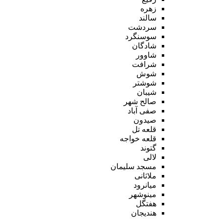
زهره
سالند
سردشت
سوسنگرد
شادگان
شاوور
شرافت
شوش
شوشتر
شیبان
صالح شهر
صفی آباد
صیدون
قلعه تل
قلعه خواجه
گتوند
لالی
مسجد سلیمان
ملاثانی
میانرود
مینوشهر
هفتگل
هندیجان