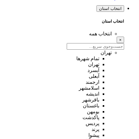
انتخاب استان
انتخاب استان
انتخاب همه
×
تهران
تمام شهر‌ها
تهران
آبسرد
آبعلی
ارجمند
اسلامشهر
اندیشه
باقرشهر
باغستان
بومهن
پاکدشت
پردیس
پرند
پیشوا