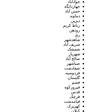
جوادآباد
چهاردانگه
حسن آباد
دماوند
دیزین
رباط کریم
رودهن
ری
شاهدشهر
شریف آباد
شمشک
شهریار
صالح آباد
صباشهر
صفادشت
فردوسیه
گلستان
فشم
فیروزکوه
قدس
قرچک
قیامدشت
کهریزک
کیلان