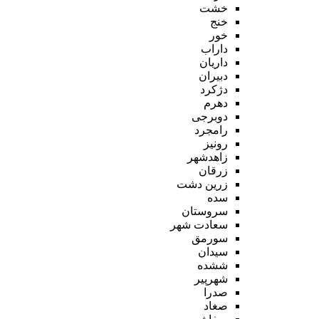
خشت
خنج
خور
داراب
داریان
دبیران
دژکرد
دهرم
دوبرجی
رامجرد
رونیز
زاهدشهر
زرقان
زرین دشت
سده
سروستان
سعادت شهر
سورمق
سیدان
ششده
شهرپیر
صدرا
صغاد