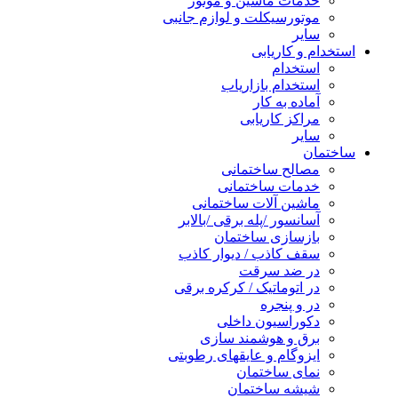
خدمات ماشین و موتور
موتورسیکلت و لوازم جانبی
سایر
استخدام و کاریابی
استخدام
استخدام بازاریاب
آماده به کار
مراکز کاریابی
سایر
ساختمان
مصالح ساختمانی
خدمات ساختمانی
ماشین آلات ساختمانی
آسانسور /پله برقی /بالابر
بازسازی ساختمان
سقف کاذب / دیوار کاذب
در ضد سرقت
در اتوماتیک / کرکره برقی
در و پنجره
دکوراسیون داخلی
برق و هوشمند سازی
ایزوگام و عایقهای رطوبتی
نمای ساختمان
شیشه ساختمان