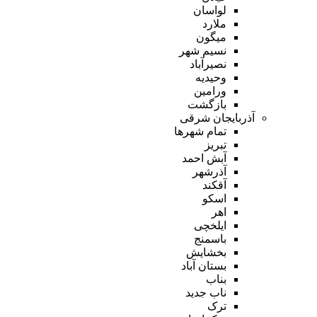
لواسان
ملارد
میگون
نسیم شهر
نصیرآباد
وحیدیه
ورامین
بازگشت
آذربایجان شرقی
تمام شهر‌ها
تبریز
آبش احمد
آذرشهر
آقکند
اسکو
اهر
ایلخچی
باسمنج
بخشایش
بستان آباد
بناب
ناب جدید
ترک