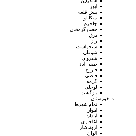
اسفراین
ایور
پیش قلعه
تیتکانلو
جاجرم
حصارگرمخان
درق
راز
سنخواست
شوقان
شیروان
صفی آباد
فاروج
قاضی
گرمه
لوجلی
بازگشت
خوزستان
تمام شهر‌ها
اهواز
آبادان
آغاجاری
اروندکنار
الوان