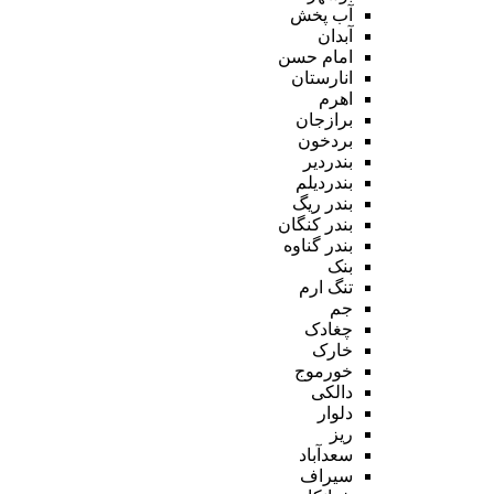
آب پخش
آبدان
امام حسن
انارستان
اهرم
برازجان
بردخون
بندردیر
بندردیلم
بندر ریگ
بندر کنگان
بندر گناوه
بنک
تنگ ارم
جم
چغادک
خارک
خورموج
دالکی
دلوار
ریز
سعدآباد
سیراف