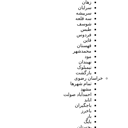
زهان
سرایان
سربیشه
سه قلعه
شوسف
طبس
فردوس
قاین
قهستان
محمدشهر
مود
نهبندان
نیمبلوک
بازگشت
خراسان رضوی
تمام شهر‌ها
مشهد
احمدآباد صولت
انابد
باجگیران
باخرز
بار
بایگ
بجستان