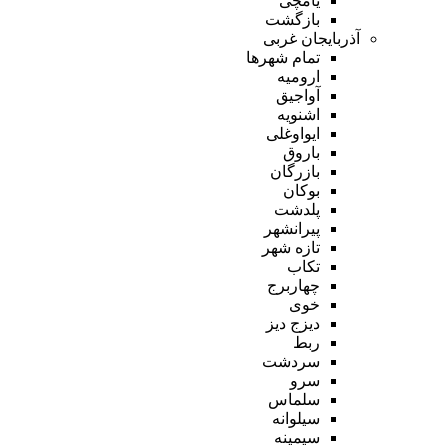
یامچی
بازگشت
آذربایجان غربی
تمام شهر‌ها
ارومیه
آواجیق
اشنویه
ایواوغلی
باروق
بازرگان
بوکان
پلدشت
پیرانشهر
تازه شهر
تکاب
چهاربرج
خوی
دیزج دیز
ربط
سردشت
سرو
سلماس
سیلوانه
سیمینه