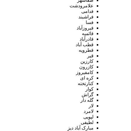
صفاشهر
علامرودشت
فدامی
فراشبند
فسا
فیروزآباد
قائمیه
قادرآباد
قطب آباد
قطرویه
قیر
کارزین
کازرون
کامفیروز
کره ای
کنارتخته
کوار
گراش
گله دار
لار
لامرد
لپویی
لطیفی
مبارک آباد دیز