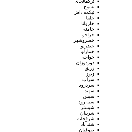
ترکمانچای
تسوج
تیکمه داش
جلفا
خاروانا
خامنه
خراجو
خسروشهر
خضرلو
خمارلو
خواجه
دوزدوزان
زرنق
زنوز
سراب
سردرود
سهند
سیس
سیه رود
شبستر
شربیان
شرفخانه
شندآباد
صوفیان