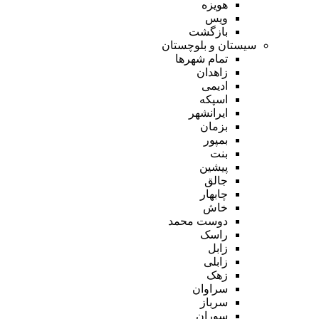
هویزه
ویس
بازگشت
سیستان و بلوچستان
تمام شهر‌ها
زاهدان
ادیمی
اسپکه
ایرانشهر
بزمان
بمپور
بنت
پیشین
جالق
چابهار
خاش
دوست محمد
راسک
زابل
زابلی
زهک
سراوان
سرباز
سوران