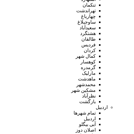
تنکمان
تهراندشت
چهارباغ
ساوجبلاغ
سعیدآباد
هشتگرد
طالقان
فردیس
کردان
کمال شهر
کوهسار
گرمدره
مارلیک
ماهدشت
محمدشهر
مشکین شهر
نظرآباد
بازگشت
اردبیل
تمام شهر‌ها
اردبیل
آبی بیگلو
اصلان دوز