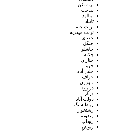
بردسکن
بیدخت
بینالود
تایباد
تربت جام
تربت حیدریه
جغتای
جنگل
چاشلو
چکنه
چناران
خرو
خلیل آباد
خواف
داورزن
در رود
درگز
دولت آباد
رباط سنگ
رشتخوار
رضویه
روداب
ریوش