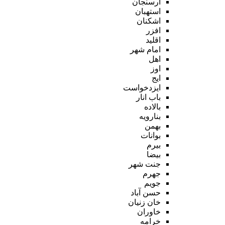
ارسنجان
استهبان
اشکنان
افزر
اقلید
امام شهر
اهل
اوز
ایج
ایزدخواست
باب انار
بالاده
بنارویه
بهمن
بوانات
بیرم
بیضا
جنت شهر
جهرم
جویم
حسن آباد
خان زنیان
خاوران
خرامه