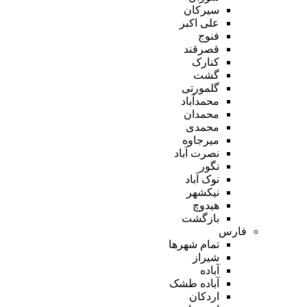
سیرکان
علی اکبر
فنوج
قصرقند
کنارک
گشت
گلمورتی
محمدآباد
محمدان
محمدی
میرجاوه
نصرت آباد
نگور
نوک آباد
نیکشهر
هیدوچ
بازگشت
فارس
تمام شهر‌ها
شیراز
آباده
آباده طشک
اردکان