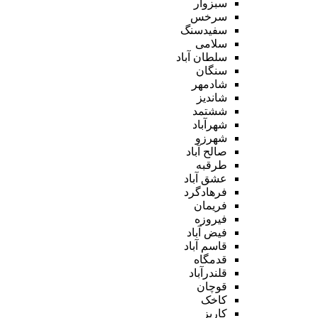
سبزوار
سرخس
سفیدسنگ
سلامی
سلطان آباد
سنگان
شادمهر
شاندیز
ششتمد
شهرآباد
شهرزو
صالح آباد
طرقبه
عشق آباد
فرهادگرد
فریمان
فیروزه
فیض آباد
قاسم آباد
قدمگاه
قلندرآباد
قوچان
کاخک
کاریز