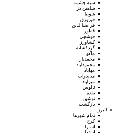
سیه چشمه
شاهین دژ
شوط
فیرورق
قر ضیاالدین
قطور
قوشچی
کشاورز
گردکشانه
ماکو
محمدیار
محمودآباد
مهاباد
میاندوآب
میرآباد
نالوس
نقده
نوشین
بازگشت
البرز
تمام شهر‌ها
کرج
اسارا
اشتهارد