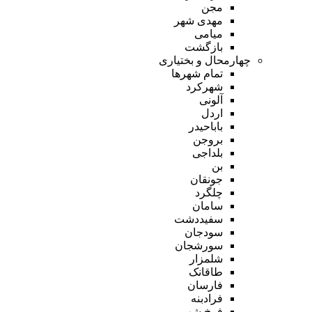
مجن
مهدی شهر
میامی
بازگشت
چهارمحال و بختیاری
تمام شهر‌ها
شهرکرد
آلونی
اردل
باباحیدر
بروجن
بلداجی
بن
جونقان
چلگرد
سامان
سفیددشت
سودجان
سورشجان
شلمزار
طاقانک
فارسان
فرادبنه
فرخ شهر