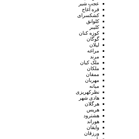
عجب شیر
قره آغاج
کشکسرای
کلوانق
کلیبر
کوزه کنان
گوگان
لیلان
مراغه
مرند
ملک کیان
ملکان
ممقان
مهربان
میانه
نظرکهریزی
هادی شهر
هرگلان
هریس
هشترود
هوراند
وایقان
ورزقان