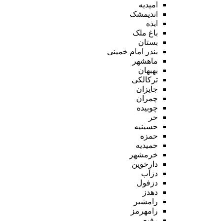
امیدیه
اندیمشک
ایذه
باغ ملک
بستان
بندر امام خمینی
ماهشهر
بهبهان
ترکالکی
جایزان
چمران
چوبیده
حر
حسینیه
حمزه
حمیدیه
خرمشهر
دارخوین
دزآب
دزفول
دهدز
رامشیر
رامهرمز
رفیع