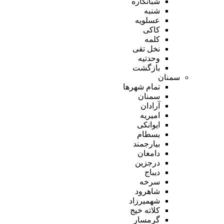
شبانکاره
شنبه
عسلویه
کاکی
کلمه
نخل تقی
وحدتیه
بازگشت
سمنان
تمام شهر‌ها
سمنان
آرادان
امیریه
ایوانکی
بسطام
بیارجمند
دامغان
درجزین
دیباج
سرخه
شاهرود
شهمیرزاد
کلاته خیج
گرمسار