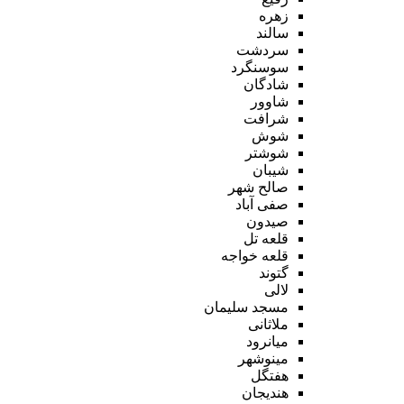
زهره
سالند
سردشت
سوسنگرد
شادگان
شاوور
شرافت
شوش
شوشتر
شیبان
صالح شهر
صفی آباد
صیدون
قلعه تل
قلعه خواجه
گتوند
لالی
مسجد سلیمان
ملاثانی
میانرود
مینوشهر
هفتگل
هندیجان