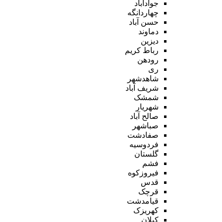
جوادآباد
چهاردانگه
حسن آباد
دماوند
دیزین
رباط کریم
رودهن
ری
شاهدشهر
شریف آباد
شمشک
شهریار
صالح آباد
صباشهر
صفادشت
فردوسیه
گلستان
فشم
فیروزکوه
قدس
قرچک
قیامدشت
کهریزک
کیلان