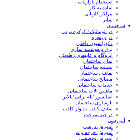
استخدام بازاریاب
آماده به کار
مراکز کاریابی
سایر
ساختمان
در اتوماتیک / کرکره برقی
در و پنجره
دکوراسیون داخلی
برق و هوشمند سازی
ایزوگام و عایقهای رطوبتی
نمای ساختمان
شیشه ساختمان
نقاشی ساختمان
مصالح ساختمانی
خدمات ساختمانی
ماشین آلات ساختمانی
آسانسور /پله برقی /بالابر
بازسازی ساختمان
سقف کاذب / دیوار کاذب
در ضد سرقت
آموزشی
آموزش درسی
آموزش حرفه و فن
آموزش تخصصی