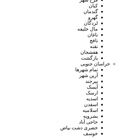
کیان
گندمان
گهرو
لردگان
مال خلیفه
ناغان
نافچ
نقنه
هفشجان
بازگشت
خراسان جنوبی
تمام شهر‌ها
آرین شهر
بیرجند
آیسک
ارسک
اسدیه
اسفدن
اسلامیه
بشرویه
حاجی آباد
خضری دشت بیاض
خوسف