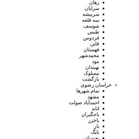
زهان
سرایان
سربیشه
سه قلعه
شوسف
طبس
فردوس
قاین
قهستان
محمدشهر
مود
نهبندان
نیمبلوک
بازگشت
خراسان رضوی
تمام شهر‌ها
مشهد
احمدآباد صولت
انابد
باجگیران
باخرز
بار
بایگ
بجستان