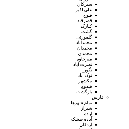
سیرکان
علی اکبر
فنوج
قصرقند
کنارک
گشت
گلمورتی
محمدآباد
محمدان
محمدی
میرجاوه
نصرت آباد
نگور
نوک آباد
نیکشهر
هیدوچ
بازگشت
فارس
تمام شهر‌ها
شیراز
آباده
آباده طشک
اردکان