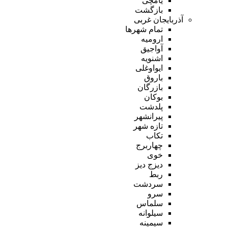
یامچی
بازگشت
آذربایجان غربی
تمام شهر‌ها
ارومیه
آواجیق
اشنویه
ایواوغلی
باروق
بازرگان
بوکان
پلدشت
پیرانشهر
تازه شهر
تکاب
چهاربرج
خوی
دیزج دیز
ربط
سردشت
سرو
سلماس
سیلوانه
سیمینه