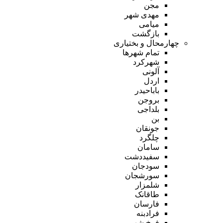
مجن
مهدی شهر
میامی
بازگشت
چهارمحال و بختیاری
تمام شهر‌ها
شهرکرد
آلونی
اردل
باباحیدر
بروجن
بلداجی
بن
جونقان
چلگرد
سامان
سفیددشت
سودجان
سورشجان
شلمزار
طاقانک
فارسان
فرادبنه
فرخ شهر