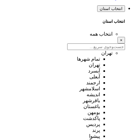
انتخاب استان
انتخاب استان
انتخاب همه
×
تهران
تمام شهر‌ها
تهران
آبسرد
آبعلی
ارجمند
اسلامشهر
اندیشه
باقرشهر
باغستان
بومهن
پاکدشت
پردیس
پرند
پیشوا