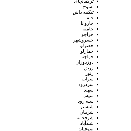
ترکمانچای
تسوج
تیکمه داش
جلفا
خاروانا
خامنه
خراجو
خسروشهر
خضرلو
خمارلو
خواجه
دوزدوزان
زرنق
زنوز
سراب
سردرود
سهند
سیس
سیه رود
شبستر
شربیان
شرفخانه
شندآباد
صوفیان