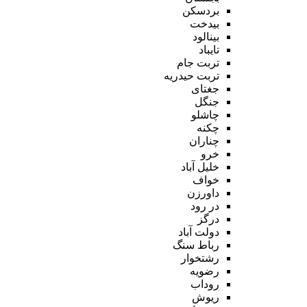
بردسکن
بیدخت
بینالود
تایباد
تربت جام
تربت حیدریه
جغتای
جنگل
چاشلو
چکنه
چناران
خرو
خلیل آباد
خواف
داورزن
در رود
درگز
دولت آباد
رباط سنگ
رشتخوار
رضویه
روداب
ریوش