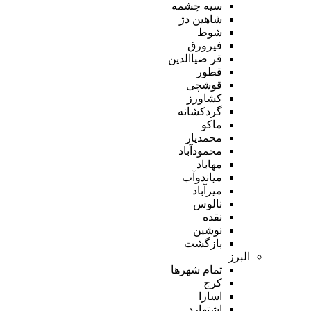
سیه چشمه
شاهین دژ
شوط
فیرورق
قر ضیاالدین
قطور
قوشچی
کشاورز
گردکشانه
ماکو
محمدیار
محمودآباد
مهاباد
میاندوآب
میرآباد
نالوس
نقده
نوشین
بازگشت
البرز
تمام شهر‌ها
کرج
اسارا
اشتهارد