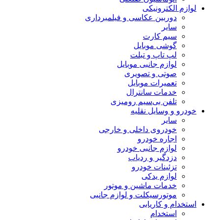
لوازم الکترونیکی
دوربین عکاسی و فیلمبرداری
سایر
سیم کارت
گوشی موبایل
لپ تاپ و تبلت
لوازم جانبی موبایل
صوتی و تصویری
تعمیرات موبایل
خدمات سانترال
تلفن بی‌سیم رومیزی
خودرو و وسایل نقلیه
سایر
خودروی داخلی و خارجی
اجاره خودرو
لوازم جانبی خودرو
دزدگیر و ردیاب
تزئینات خودرو
لوازم یدکی
خدمات ماشین و موتور
موتورسیکلت و لوازم جانبی
استخدام و کاریابی
استخدام