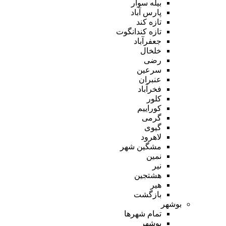
بیله سوار
پارس آباد
تازه کند
تازه کندانگوت
جعفرآباد
خلخال
رضی
سرعین
عنبران
فخرآباد
کلور
کوراییم
گرمی
گیوی
لاهرود
مشگین شهر
نمین
نیر
هشتجین
هیر
بازگشت
بوشهر
تمام شهر‌ها
بوشهر