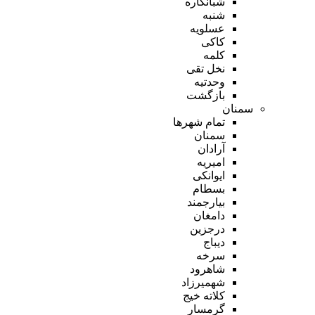
شبانکاره
شنبه
عسلویه
کاکی
کلمه
نخل تقی
وحدتیه
بازگشت
سمنان
تمام شهر‌ها
سمنان
آرادان
امیریه
ایوانکی
بسطام
بیارجمند
دامغان
درجزین
دیباج
سرخه
شاهرود
شهمیرزاد
کلاته خیج
گرمسار