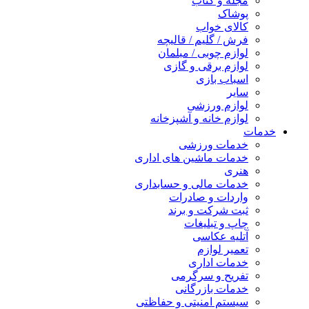
مجله و کتاب
پوشاک
کالای خواب
فرش / گلیم / قالیچه
لوازم چوبی / مبلمان
لوازم برقی و گازی
اسباب بازی
سایر
لوازم ورزشی
لوازم خانه و آشپزخانه
خدمات
خدمات ورزشی
خدمات ماشین های اداری
هنری
خدمات مالی و حسابداری
واردات و صادرات
ثبت شرکت و برند
چاپ و تبلیغات
آتلیه عکاسی
تعمیر لوازم
خدمات اداری
تفریح و سرگرمی
خدمات بازرگانی
سیستم امنیتی و حفاظتی