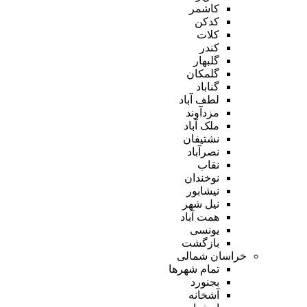
کاشمر
کدکن
کلات
کندر
گلبهار
گلمکان
گناباد
لطف آباد
مزدآوند
ملک آباد
نشتیفان
نصرآباد
نقاب
نوخندان
نیشابور
نیل شهر
همت آباد
یونسی
بازگشت
خراسان شمالی
تمام شهر‌ها
بجنورد
آشخانه