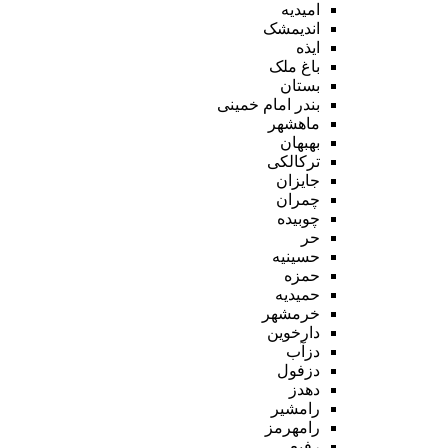
امیدیه
اندیمشک
ایذه
باغ ملک
بستان
بندر امام خمینی
ماهشهر
بهبهان
ترکالکی
جایزان
چمران
چوبیده
حر
حسینیه
حمزه
حمیدیه
خرمشهر
دارخوین
دزآب
دزفول
دهدز
رامشیر
رامهرمز
رفیع