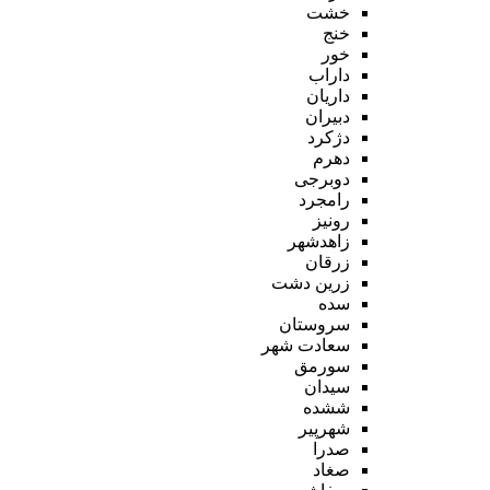
خشت
خنج
خور
داراب
داریان
دبیران
دژکرد
دهرم
دوبرجی
رامجرد
رونیز
زاهدشهر
زرقان
زرین دشت
سده
سروستان
سعادت شهر
سورمق
سیدان
ششده
شهرپیر
صدرا
صغاد