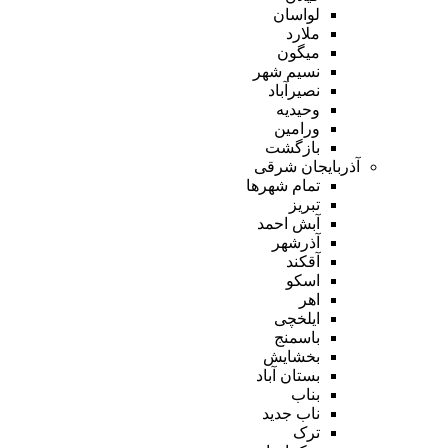
لواسان
ملارد
میگون
نسیم شهر
نصیرآباد
وحیدیه
ورامین
بازگشت
آذربایجان شرقی
تمام شهر‌ها
تبریز
آبش احمد
آذرشهر
آقکند
اسکو
اهر
ایلخچی
باسمنج
بخشایش
بستان آباد
بناب
ناب جدید
ترک