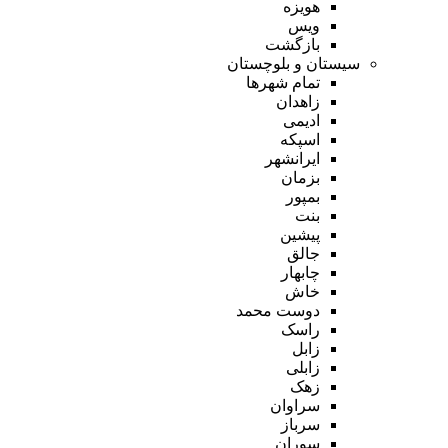
هویزه
ویس
بازگشت
سیستان و بلوچستان
تمام شهر‌ها
زاهدان
ادیمی
اسپکه
ایرانشهر
بزمان
بمپور
بنت
پیشین
جالق
چابهار
خاش
دوست محمد
راسک
زابل
زابلی
زهک
سراوان
سرباز
سوران