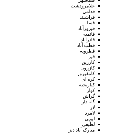
صفاشهر
علامرودشت
فدامی
فراشبند
فسا
فیروزآباد
قائمیه
قادرآباد
قطب آباد
قطرویه
قیر
کارزین
کازرون
کامفیروز
کره ای
کنارتخته
کوار
گراش
گله دار
لار
لامرد
لپویی
لطیفی
مبارک آباد دیز