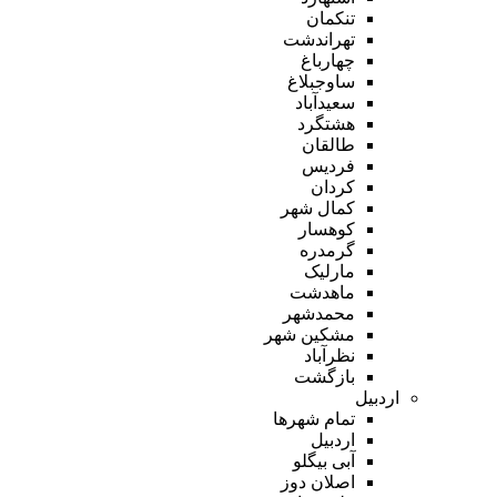
تنکمان
تهراندشت
چهارباغ
ساوجبلاغ
سعیدآباد
هشتگرد
طالقان
فردیس
کردان
کمال شهر
کوهسار
گرمدره
مارلیک
ماهدشت
محمدشهر
مشکین شهر
نظرآباد
بازگشت
اردبیل
تمام شهر‌ها
اردبیل
آبی بیگلو
اصلان دوز