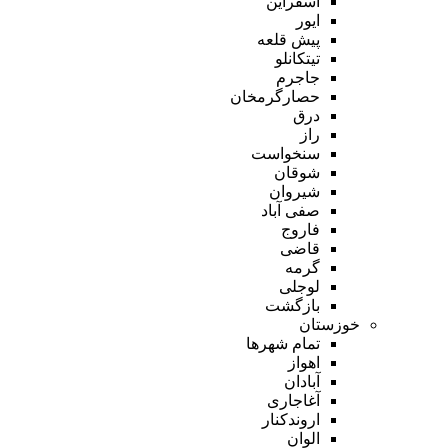
اسفراین
ایور
پیش قلعه
تیتکانلو
جاجرم
حصارگرمخان
درق
راز
سنخواست
شوقان
شیروان
صفی آباد
فاروج
قاضی
گرمه
لوجلی
بازگشت
خوزستان
تمام شهر‌ها
اهواز
آبادان
آغاجاری
اروندکنار
الوان