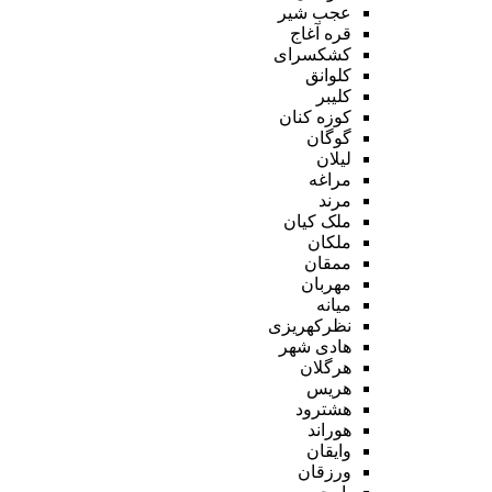
عجب شیر
قره آغاج
کشکسرای
کلوانق
کلیبر
کوزه کنان
گوگان
لیلان
مراغه
مرند
ملک کیان
ملکان
ممقان
مهربان
میانه
نظرکهریزی
هادی شهر
هرگلان
هریس
هشترود
هوراند
وایقان
ورزقان