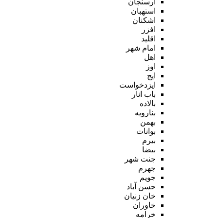
ارسنجان
استهبان
اشکنان
افزر
اقلید
امام شهر
اهل
اوز
ایج
ایزدخواست
باب انار
بالاده
بنارویه
بهمن
بوانات
بیرم
بیضا
جنت شهر
جهرم
جویم
حسن آباد
خان زنیان
خاوران
خرامه