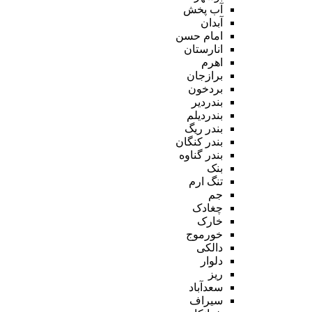
آب پخش
آبدان
امام حسن
انارستان
اهرم
برازجان
بردخون
بندردیر
بندردیلم
بندر ریگ
بندر کنگان
بندر گناوه
بنک
تنگ ارم
جم
چغادک
خارک
خورموج
دالکی
دلوار
ریز
سعدآباد
سیراف