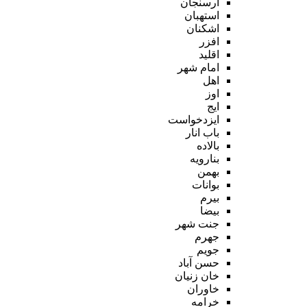
ارسنجان
استهبان
اشکنان
افزر
اقلید
امام شهر
اهل
اوز
ایج
ایزدخواست
باب انار
بالاده
بنارویه
بهمن
بوانات
بیرم
بیضا
جنت شهر
جهرم
جویم
حسن آباد
خان زنیان
خاوران
خرامه