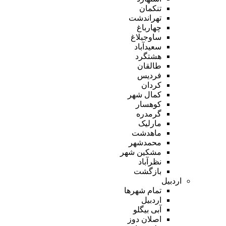
تنکمان
تهراندشت
چهارباغ
ساوجبلاغ
سعیدآباد
هشتگرد
طالقان
فردیس
کردان
کمال شهر
کوهسار
گرمدره
مارلیک
ماهدشت
محمدشهر
مشکین شهر
نظرآباد
بازگشت
اردبیل
تمام شهر‌ها
اردبیل
آبی بیگلو
اصلان دوز