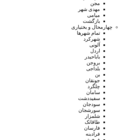
مجن
مهدی شهر
میامی
بازگشت
چهارمحال و بختیاری
تمام شهر‌ها
شهرکرد
آلونی
اردل
باباحیدر
بروجن
بلداجی
بن
جونقان
چلگرد
سامان
سفیددشت
سودجان
سورشجان
شلمزار
طاقانک
فارسان
فرادبنه
فرخ شهر