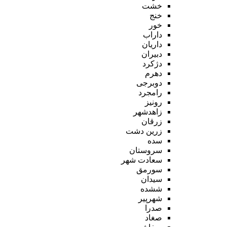
خشت
خنج
خور
داراب
داریان
دبیران
دژکرد
دهرم
دوبرجی
رامجرد
رونیز
زاهدشهر
زرقان
زرین دشت
سده
سروستان
سعادت شهر
سورمق
سیدان
ششده
شهرپیر
صدرا
صغاد