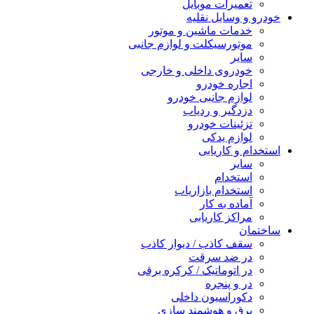
تعمیرات موبایل
خودرو و وسایل نقلیه
خدمات ماشین و موتور
موتورسیکلت و لوازم جانبی
سایر
خودروی داخلی و خارجی
اجاره خودرو
لوازم جانبی خودرو
دزدگیر و ردیاب
تزئینات خودرو
لوازم یدکی
استخدام و کاریابی
سایر
استخدام
استخدام بازاریاب
آماده به کار
مراکز کاریابی
ساختمان
سقف کاذب / دیوار کاذب
در ضد سرقت
در اتوماتیک / کرکره برقی
در و پنجره
دکوراسیون داخلی
برق و هوشمند سازی