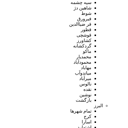
سیه چشمه
شاهین دژ
شوط
فیرورق
قر ضیاالدین
قطور
قوشچی
کشاورز
گردکشانه
ماکو
محمدیار
محمودآباد
مهاباد
میاندوآب
میرآباد
نالوس
نقده
نوشین
بازگشت
البرز
تمام شهر‌ها
کرج
اسارا
اشتهارد