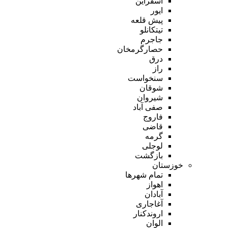
اسفراین
ایور
پیش قلعه
تیتکانلو
جاجرم
حصارگرمخان
درق
راز
سنخواست
شوقان
شیروان
صفی آباد
فاروج
قاضی
گرمه
لوجلی
بازگشت
خوزستان
تمام شهر‌ها
اهواز
آبادان
آغاجاری
اروندکنار
الوان