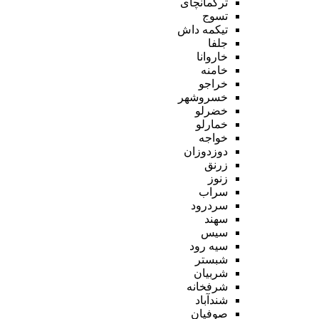
ترکمانچای
تسوج
تیکمه داش
جلفا
خاروانا
خامنه
خراجو
خسروشهر
خضرلو
خمارلو
خواجه
دوزدوزان
زرنق
زنوز
سراب
سردرود
سهند
سیس
سیه رود
شبستر
شربیان
شرفخانه
شندآباد
صوفیان