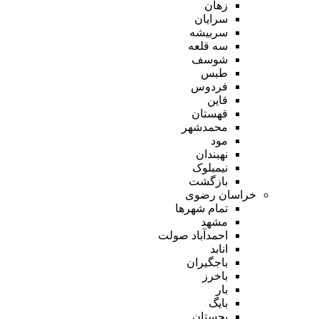
زهان
سرایان
سربیشه
سه قلعه
شوسف
طبس
فردوس
قاین
قهستان
محمدشهر
مود
نهبندان
نیمبلوک
بازگشت
خراسان رضوی
تمام شهر‌ها
مشهد
احمدآباد صولت
انابد
باجگیران
باخرز
بار
بایگ
بجستان