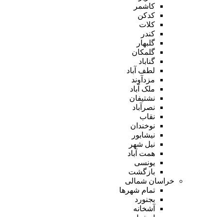
کاشمر
کدکن
کلات
کندر
گلبهار
گلمکان
گناباد
لطف آباد
مزدآوند
ملک آباد
نشتیفان
نصرآباد
نقاب
نوخندان
نیشابور
نیل شهر
همت آباد
یونسی
بازگشت
خراسان شمالی
تمام شهر‌ها
بجنورد
آشخانه