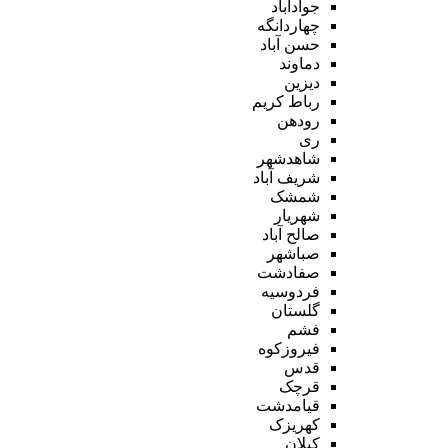
جوادآباد
چهاردانگه
حسن آباد
دماوند
دیزین
رباط کریم
رودهن
ری
شاهدشهر
شریف آباد
شمشک
شهریار
صالح آباد
صباشهر
صفادشت
فردوسیه
گلستان
فشم
فیروزکوه
قدس
قرچک
قیامدشت
کهریزک
کیلان