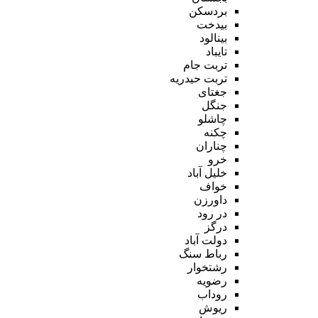
بردسکن
بیدخت
بینالود
تایباد
تربت جام
تربت حیدریه
جغتای
جنگل
چاشلو
چکنه
چناران
خرو
خلیل آباد
خواف
داورزن
در رود
درگز
دولت آباد
رباط سنگ
رشتخوار
رضویه
روداب
ریوش