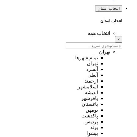
انتخاب استان
انتخاب استان
انتخاب همه
×
تهران
تمام شهر‌ها
تهران
آبسرد
آبعلی
ارجمند
اسلامشهر
اندیشه
باقرشهر
باغستان
بومهن
پاکدشت
پردیس
پرند
پیشوا