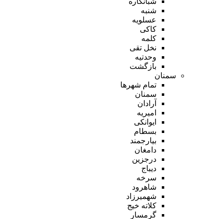
شبانکاره
شنبه
عسلویه
کاکی
کلمه
نخل تقی
وحدتیه
بازگشت
سمنان
تمام شهر‌ها
سمنان
آرادان
امیریه
ایوانکی
بسطام
بیارجمند
دامغان
درجزین
دیباج
سرخه
شاهرود
شهمیرزاد
کلاته خیج
گرمسار