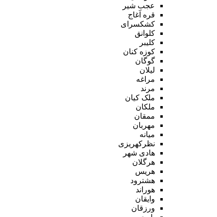
عجب شیر
قره آغاج
کشکسرای
کلوانق
کلیبر
کوزه کنان
گوگان
لیلان
مراغه
مرند
ملک کیان
ملکان
ممقان
مهربان
میانه
نظرکهریزی
هادی شهر
هرگلان
هریس
هشترود
هوراند
وایقان
ورزقان