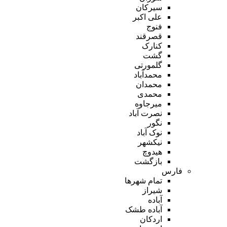
سیرکان
علی اکبر
فنوج
قصرقند
کنارک
گشت
گلمورتی
محمدآباد
محمدان
محمدی
میرجاوه
نصرت آباد
نگور
نوک آباد
نیکشهر
هیدوچ
بازگشت
فارس
تمام شهر‌ها
شیراز
آباده
آباده طشک
اردکان