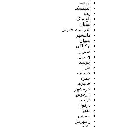
امیدیه
اندیمشک
ایذه
باغ ملک
بستان
بندر امام خمینی
ماهشهر
بهبهان
ترکالکی
جایزان
چمران
چوبیده
حر
حسینیه
حمزه
حمیدیه
خرمشهر
دارخوین
دزآب
دزفول
دهدز
رامشیر
رامهرمز
رفیع