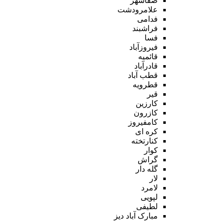
صفاشهر
علامرودشت
فدامی
فراشبند
فسا
فیروزآباد
قائمیه
قادرآباد
قطب آباد
قطرویه
قیر
کارزین
کازرون
کامفیروز
کره ای
کنارتخته
کوار
گراش
گله دار
لار
لامرد
لپویی
لطیفی
مبارک آباد دیز