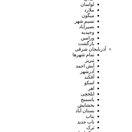
لواسان
ملارد
میگون
نسیم شهر
نصیرآباد
وحیدیه
ورامین
بازگشت
آذربایجان شرقی
تمام شهر‌ها
تبریز
آبش احمد
آذرشهر
آقکند
اسکو
اهر
ایلخچی
باسمنج
بخشایش
بستان آباد
بناب
ناب جدید
ترک