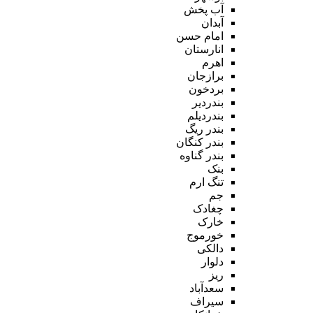
آب پخش
آبدان
امام حسن
انارستان
اهرم
برازجان
بردخون
بندردیر
بندردیلم
بندر ریگ
بندر کنگان
بندر گناوه
بنک
تنگ ارم
جم
چغادک
خارک
خورموج
دالکی
دلوار
ریز
سعدآباد
سیراف