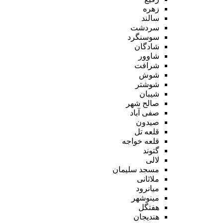
زهره
سالند
سردشت
سوسنگرد
شادگان
شاوور
شرافت
شوش
شوشتر
شیبان
صالح شهر
صفی آباد
صیدون
قلعه تل
قلعه خواجه
گتوند
لالی
مسجد سلیمان
ملاثانی
میانرود
مینوشهر
هفتگل
هندیجان