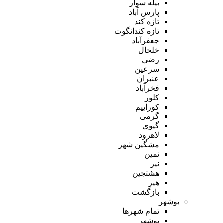
بیله سوار
پارس آباد
تازه کند
تازه کندانگوت
جعفرآباد
خلخال
رضی
سرعین
عنبران
فخرآباد
کلور
کوراییم
گرمی
گیوی
لاهرود
مشگین شهر
نمین
نیر
هشتجین
هیر
بازگشت
بوشهر
تمام شهر‌ها
بوشهر