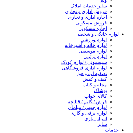
ویلا
سایر خدمات املاک
فروش اداری و تجاری
اجاره اداری و تجاری
فروش مسکونی
اجاره مسکونی
لوازم خانگی و شخصی
لوازم ورزشی
لوازم خانه و آشپزخانه
لوازم موسیقی
لوازم تزئینی
سیسمونی / لوازم کودک
لوازم اداری فروشگاهی
تصفیه آب و هوا
کیف و کفش
مجله و کتاب
پوشاک
کالای خواب
فرش / گلیم / قالیچه
لوازم چوبی / مبلمان
لوازم برقی و گازی
اسباب بازی
سایر
خدمات