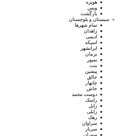
هویزه
ویس
بازگشت
سیستان و بلوچستان
تمام شهر‌ها
زاهدان
ادیمی
اسپکه
ایرانشهر
بزمان
بمپور
بنت
پیشین
جالق
چابهار
خاش
دوست محمد
راسک
زابل
زابلی
زهک
سراوان
سرباز
سوران