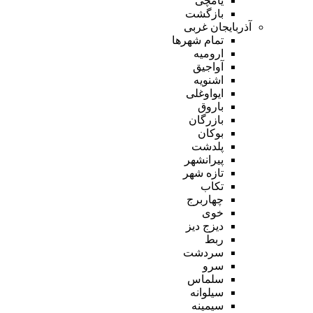
یامچی
بازگشت
آذربایجان غربی
تمام شهر‌ها
ارومیه
آواجیق
اشنویه
ایواوغلی
باروق
بازرگان
بوکان
پلدشت
پیرانشهر
تازه شهر
تکاب
چهاربرج
خوی
دیزج دیز
ربط
سردشت
سرو
سلماس
سیلوانه
سیمینه