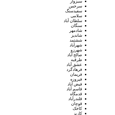
سبزوار
سرخس
سفیدسنگ
سلامی
سلطان آباد
سنگان
شادمهر
شاندیز
ششتمد
شهرآباد
شهرزو
صالح آباد
طرقبه
عشق آباد
فرهادگرد
فریمان
فیروزه
فیض آباد
قاسم آباد
قدمگاه
قلندرآباد
قوچان
کاخک
کاریز