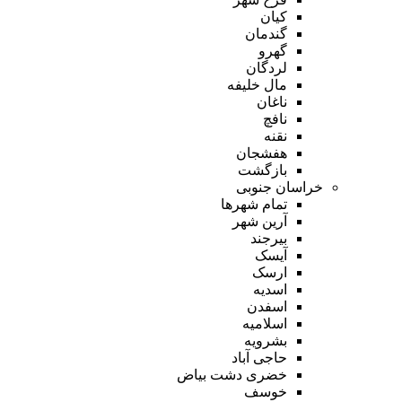
کیان
گندمان
گهرو
لردگان
مال خلیفه
ناغان
نافچ
نقنه
هفشجان
بازگشت
خراسان جنوبی
تمام شهر‌ها
آرین شهر
بیرجند
آیسک
ارسک
اسدیه
اسفدن
اسلامیه
بشرویه
حاجی آباد
خضری دشت بیاض
خوسف