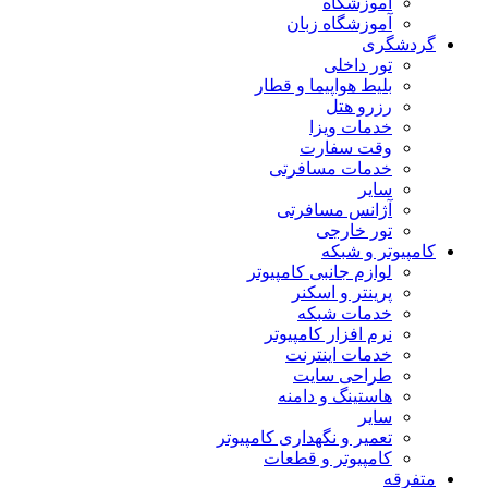
آموزشگاه
آموزشگاه زبان
گردشگری
تور داخلی
بلیط هواپیما و قطار
رزرو هتل
خدمات ویزا
وقت سفارت
خدمات مسافرتی
سایر
آژانس مسافرتی
تور خارجی
کامپیوتر و شبکه
لوازم جانبی کامپیوتر
پرینتر و اسکنر
خدمات شبکه
نرم افزار کامپیوتر
خدمات اینترنت
طراحی سایت
هاستینگ و دامنه
سایر
تعمیر و نگهداری کامپیوتر
کامپیوتر و قطعات
متفرقه