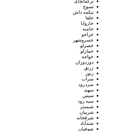
ترکمانچای
تسوج
تیکمه داش
جلفا
خاروانا
خامنه
خراجو
خسروشهر
خضرلو
خمارلو
خواجه
دوزدوزان
زرنق
زنوز
سراب
سردرود
سهند
سیس
سیه رود
شبستر
شربیان
شرفخانه
شندآباد
صوفیان