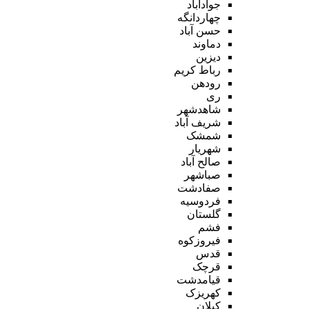
جوادآباد
چهاردانگه
حسن آباد
دماوند
دیزین
رباط کریم
رودهن
ری
شاهدشهر
شریف آباد
شمشک
شهریار
صالح آباد
صباشهر
صفادشت
فردوسیه
گلستان
فشم
فیروزکوه
قدس
قرچک
قیامدشت
کهریزک
کیلان