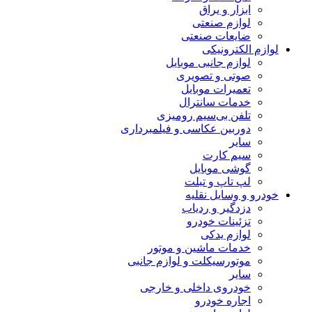
ابزار و یراق
لوازم صنعتی
ضایعات صنعتی
لوازم الکترونیکی
لوازم جانبی موبایل
صوتی و تصویری
تعمیرات موبایل
خدمات سانترال
تلفن بی‌سیم رومیزی
دوربین عکاسی و فیلمبرداری
سایر
سیم کارت
گوشی موبایل
لپ تاپ و تبلت
خودرو و وسایل نقلیه
دزدگیر و ردیاب
تزئینات خودرو
لوازم یدکی
خدمات ماشین و موتور
موتورسیکلت و لوازم جانبی
سایر
خودروی داخلی و خارجی
اجاره خودرو