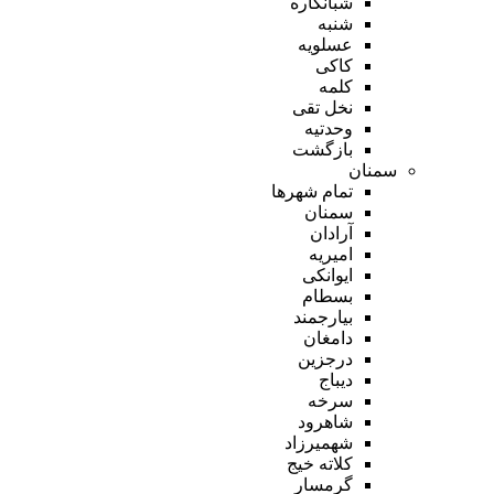
شبانکاره
شنبه
عسلویه
کاکی
کلمه
نخل تقی
وحدتیه
بازگشت
سمنان
تمام شهر‌ها
سمنان
آرادان
امیریه
ایوانکی
بسطام
بیارجمند
دامغان
درجزین
دیباج
سرخه
شاهرود
شهمیرزاد
کلاته خیج
گرمسار