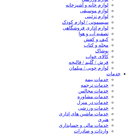
لوازم خانه و آشپزخانه
لوازم موسیقی
لوازم تزئینی
سیسمونی / لوازم کودک
لوازم اداری فروشگاهی
تصفیه آب و هوا
کیف و کفش
مجله و کتاب
پوشاک
کالای خواب
فرش / گلیم / قالیچه
لوازم چوبی / مبلمان
خدمات
خدمات بیمه
خدمات ترجمه
خدمات مجالس
خدمات مشاوره
خدمات در منزل
خدمات ورزشی
خدمات ماشین های اداری
هنری
خدمات مالی و حسابداری
واردات و صادرات