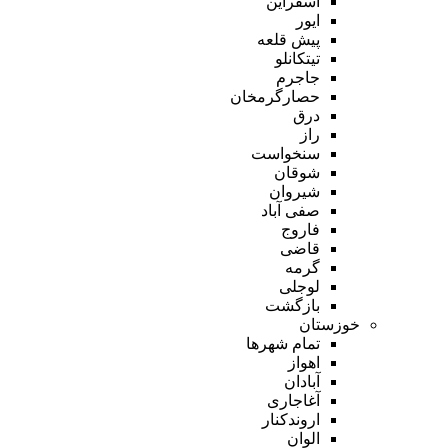
اسفراین
ایور
پیش قلعه
تیتکانلو
جاجرم
حصارگرمخان
درق
راز
سنخواست
شوقان
شیروان
صفی آباد
فاروج
قاضی
گرمه
لوجلی
بازگشت
خوزستان
تمام شهر‌ها
اهواز
آبادان
آغاجاری
اروندکنار
الوان