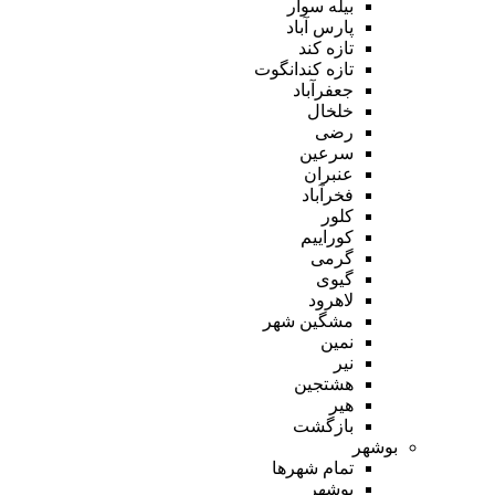
بیله سوار
پارس آباد
تازه کند
تازه کندانگوت
جعفرآباد
خلخال
رضی
سرعین
عنبران
فخرآباد
کلور
کوراییم
گرمی
گیوی
لاهرود
مشگین شهر
نمین
نیر
هشتجین
هیر
بازگشت
بوشهر
تمام شهر‌ها
بوشهر