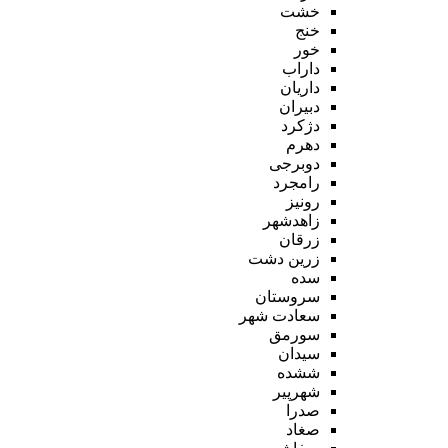
خشت
خنج
خور
داراب
داریان
دبیران
دژکرد
دهرم
دوبرجی
رامجرد
رونیز
زاهدشهر
زرقان
زرین دشت
سده
سروستان
سعادت شهر
سورمق
سیدان
ششده
شهرپیر
صدرا
صغاد