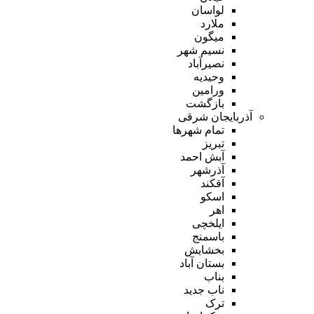
لواسان
ملارد
میگون
نسیم شهر
نصیرآباد
وحیدیه
ورامین
بازگشت
آذربایجان شرقی
تمام شهر‌ها
تبریز
آبش احمد
آذرشهر
آقکند
اسکو
اهر
ایلخچی
باسمنج
بخشایش
بستان آباد
بناب
ناب جدید
ترک