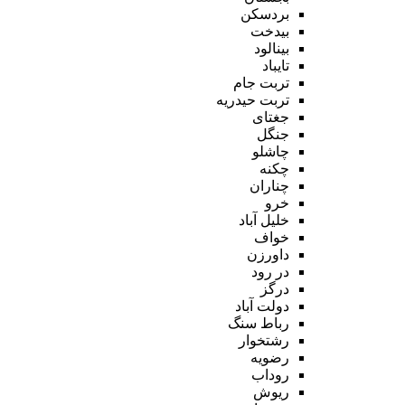
بردسکن
بیدخت
بینالود
تایباد
تربت جام
تربت حیدریه
جغتای
جنگل
چاشلو
چکنه
چناران
خرو
خلیل آباد
خواف
داورزن
در رود
درگز
دولت آباد
رباط سنگ
رشتخوار
رضویه
روداب
ریوش