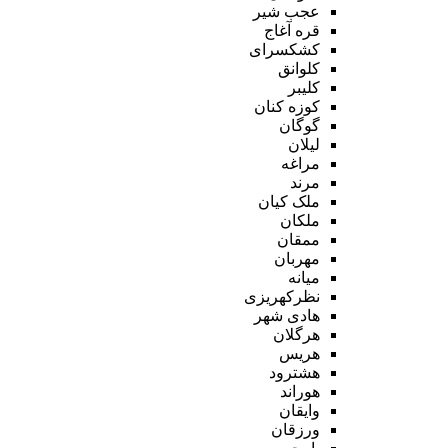
عجب شیر
قره آغاج
کشکسرای
کلوانق
کلیبر
کوزه کنان
گوگان
لیلان
مراغه
مرند
ملک کیان
ملکان
ممقان
مهربان
میانه
نظرکهریزی
هادی شهر
هرگلان
هریس
هشترود
هوراند
وایقان
ورزقان