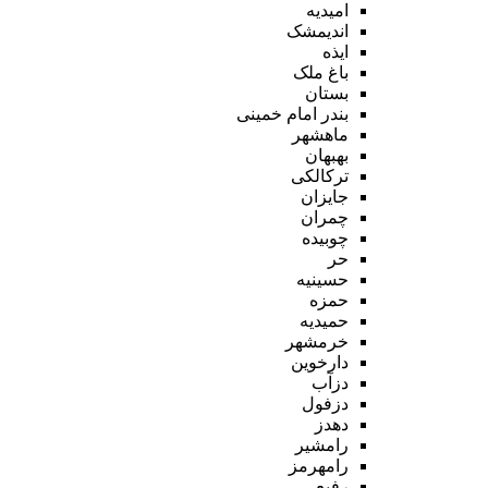
امیدیه
اندیمشک
ایذه
باغ ملک
بستان
بندر امام خمینی
ماهشهر
بهبهان
ترکالکی
جایزان
چمران
چوبیده
حر
حسینیه
حمزه
حمیدیه
خرمشهر
دارخوین
دزآب
دزفول
دهدز
رامشیر
رامهرمز
رفیع