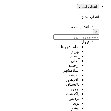
انتخاب استان
انتخاب استان
انتخاب همه
×
تهران
تمام شهر‌ها
تهران
آبسرد
آبعلی
ارجمند
اسلامشهر
اندیشه
باقرشهر
باغستان
بومهن
پاکدشت
پردیس
پرند
پیشوا