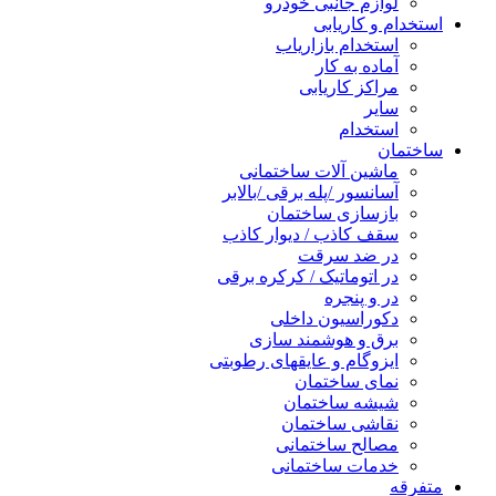
لوازم جانبی خودرو
استخدام و کاریابی
استخدام بازاریاب
آماده به کار
مراکز کاریابی
سایر
استخدام
ساختمان
ماشین آلات ساختمانی
آسانسور /پله برقی /بالابر
بازسازی ساختمان
سقف کاذب / دیوار کاذب
در ضد سرقت
در اتوماتیک / کرکره برقی
در و پنجره
دکوراسیون داخلی
برق و هوشمند سازی
ایزوگام و عایقهای رطوبتی
نمای ساختمان
شیشه ساختمان
نقاشی ساختمان
مصالح ساختمانی
خدمات ساختمانی
متفرقه