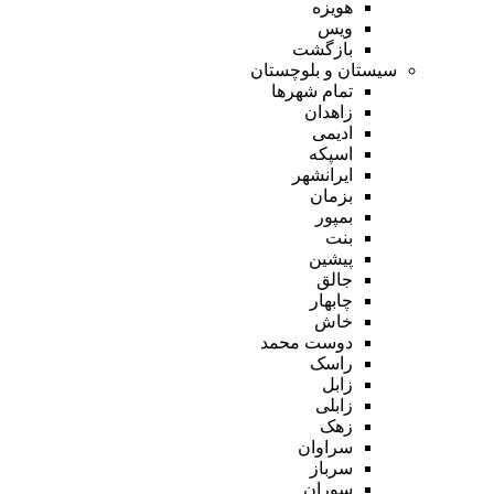
هویزه
ویس
بازگشت
سیستان و بلوچستان
تمام شهر‌ها
زاهدان
ادیمی
اسپکه
ایرانشهر
بزمان
بمپور
بنت
پیشین
جالق
چابهار
خاش
دوست محمد
راسک
زابل
زابلی
زهک
سراوان
سرباز
سوران