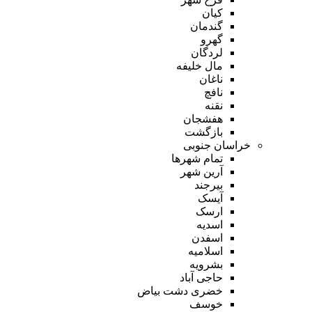
کیان
گندمان
گهرو
لردگان
مال خلیفه
ناغان
نافچ
نقنه
هفشجان
بازگشت
خراسان جنوبی
تمام شهر‌ها
آرین شهر
بیرجند
آیسک
ارسک
اسدیه
اسفدن
اسلامیه
بشرویه
حاجی آباد
خضری دشت بیاض
خوسف