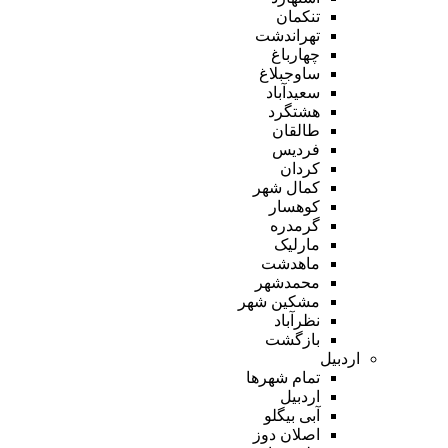
تنکمان
تهراندشت
چهارباغ
ساوجبلاغ
سعیدآباد
هشتگرد
طالقان
فردیس
کردان
کمال شهر
کوهسار
گرمدره
مارلیک
ماهدشت
محمدشهر
مشکین شهر
نظرآباد
بازگشت
اردبیل
تمام شهر‌ها
اردبیل
آبی بیگلو
اصلان دوز