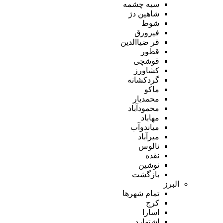
سیه چشمه
شاهین دژ
شوط
فیرورق
قر ضیاالدین
قطور
قوشچی
کشاورز
گردکشانه
ماکو
محمدیار
محمودآباد
مهاباد
میاندوآب
میرآباد
نالوس
نقده
نوشین
بازگشت
البرز
تمام شهر‌ها
کرج
اسارا
اشتهارد