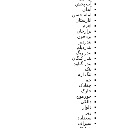
آب پخش
آبدان
امام حسن
انارستان
اهرم
برازجان
بردخون
بندردیر
بندردیلم
بندر ریگ
بندر کنگان
بندر گناوه
بنک
تنگ ارم
جم
چغادک
خارک
خورموج
دالکی
دلوار
ریز
سعدآباد
سیراف