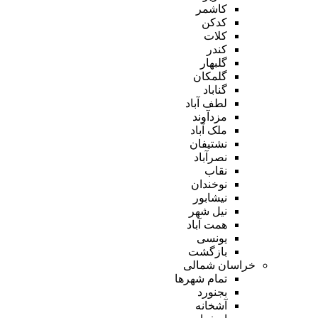
کاشمر
کدکن
کلات
کندر
گلبهار
گلمکان
گناباد
لطف آباد
مزدآوند
ملک آباد
نشتیفان
نصرآباد
نقاب
نوخندان
نیشابور
نیل شهر
همت آباد
یونسی
بازگشت
خراسان شمالی
تمام شهر‌ها
بجنورد
آشخانه