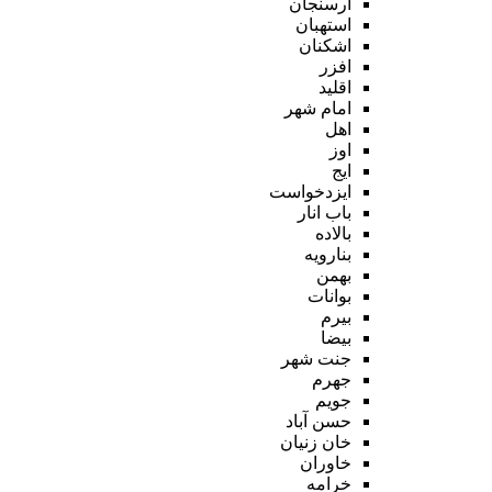
ارسنجان
استهبان
اشکنان
افزر
اقلید
امام شهر
اهل
اوز
ایج
ایزدخواست
باب انار
بالاده
بنارویه
بهمن
بوانات
بیرم
بیضا
جنت شهر
جهرم
جویم
حسن آباد
خان زنیان
خاوران
خرامه