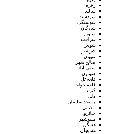
زهره
سالند
سردشت
سوسنگرد
شادگان
شاوور
شرافت
شوش
شوشتر
شیبان
صالح شهر
صفی آباد
صیدون
قلعه تل
قلعه خواجه
گتوند
لالی
مسجد سلیمان
ملاثانی
میانرود
مینوشهر
هفتگل
هندیجان