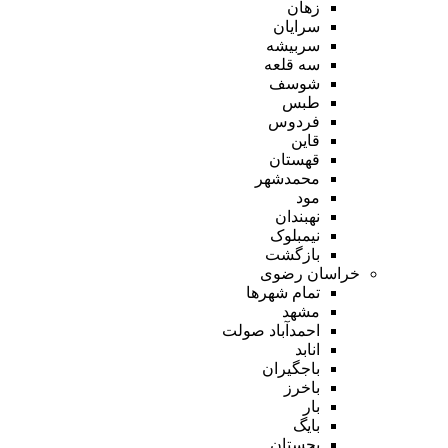
زهان
سرایان
سربیشه
سه قلعه
شوسف
طبس
فردوس
قاین
قهستان
محمدشهر
مود
نهبندان
نیمبلوک
بازگشت
خراسان رضوی
تمام شهر‌ها
مشهد
احمدآباد صولت
انابد
باجگیران
باخرز
بار
بایگ
بجستان