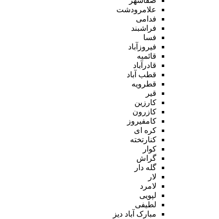
صفاشهر
علامرودشت
فدامی
فراشبند
فسا
فیروزآباد
قائمیه
قادرآباد
قطب آباد
قطرویه
قیر
کارزین
کازرون
کامفیروز
کره ای
کنارتخته
کوار
گراش
گله دار
لار
لامرد
لپویی
لطیفی
مبارک آباد دیز