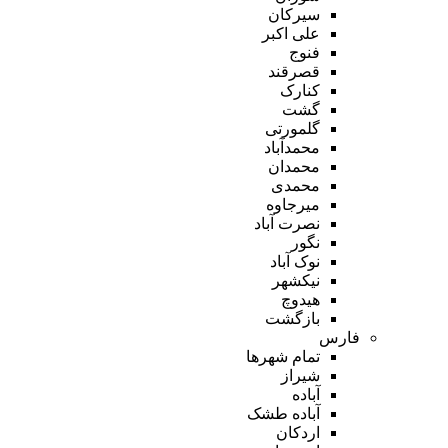
سیرکان
علی اکبر
فنوج
قصرقند
کنارک
گشت
گلمورتی
محمدآباد
محمدان
محمدی
میرجاوه
نصرت آباد
نگور
نوک آباد
نیکشهر
هیدوچ
بازگشت
فارس
تمام شهر‌ها
شیراز
آباده
آباده طشک
اردکان