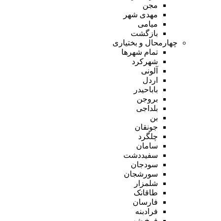
مجن
مهدی شهر
میامی
بازگشت
چهارمحال و بختیاری
تمام شهر‌ها
شهرکرد
آلونی
اردل
باباحیدر
بروجن
بلداجی
بن
جونقان
چلگرد
سامان
سفیددشت
سودجان
سورشجان
شلمزار
طاقانک
فارسان
فرادبنه
فرخ شهر