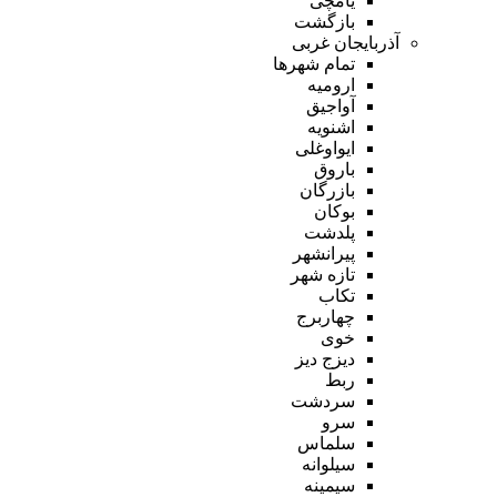
یامچی
بازگشت
آذربایجان غربی
تمام شهر‌ها
ارومیه
آواجیق
اشنویه
ایواوغلی
باروق
بازرگان
بوکان
پلدشت
پیرانشهر
تازه شهر
تکاب
چهاربرج
خوی
دیزج دیز
ربط
سردشت
سرو
سلماس
سیلوانه
سیمینه