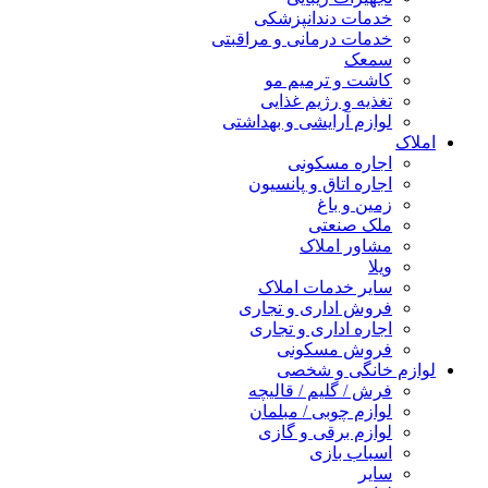
خدمات دندانپزشکی
خدمات درمانی و مراقبتی
سمعک
کاشت و ترمیم مو
تغذیه و رژیم غذایی
لوازم آرایشی و بهداشتی
املاک
اجاره مسکونی
اجاره اتاق و پانسیون
زمین و باغ
ملک صنعتی
مشاور املاک
ویلا
سایر خدمات املاک
فروش اداری و تجاری
اجاره اداری و تجاری
فروش مسکونی
لوازم خانگی و شخصی
فرش / گلیم / قالیچه
لوازم چوبی / مبلمان
لوازم برقی و گازی
اسباب بازی
سایر