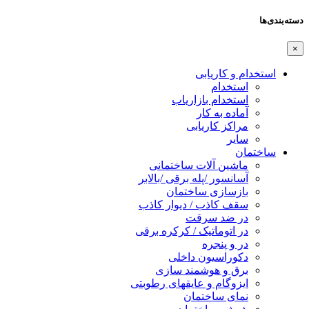
دسته‌بندی‌ها
×
استخدام و کاریابی
استخدام
استخدام بازاریاب
آماده به کار
مراکز کاریابی
سایر
ساختمان
ماشین آلات ساختمانی
آسانسور /پله برقی /بالابر
بازسازی ساختمان
سقف کاذب / دیوار کاذب
در ضد سرقت
در اتوماتیک / کرکره برقی
در و پنجره
دکوراسیون داخلی
برق و هوشمند سازی
ایزوگام و عایقهای رطوبتی
نمای ساختمان