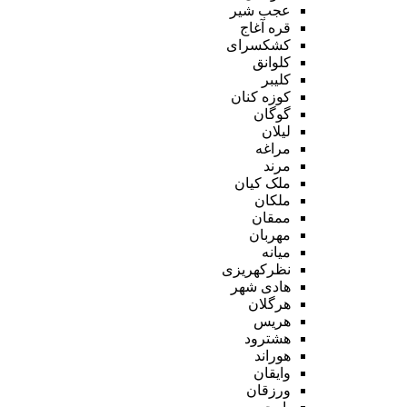
عجب شیر
قره آغاج
کشکسرای
کلوانق
کلیبر
کوزه کنان
گوگان
لیلان
مراغه
مرند
ملک کیان
ملکان
ممقان
مهربان
میانه
نظرکهریزی
هادی شهر
هرگلان
هریس
هشترود
هوراند
وایقان
ورزقان