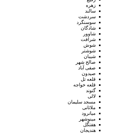
زهره
سالند
سردشت
سوسنگرد
شادگان
شاوور
شرافت
شوش
شوشتر
شیبان
صالح شهر
صفی آباد
صیدون
قلعه تل
قلعه خواجه
گتوند
لالی
مسجد سلیمان
ملاثانی
میانرود
مینوشهر
هفتگل
هندیجان