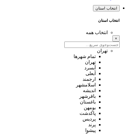
انتخاب استان
انتخاب استان
انتخاب همه
×
تهران
تمام شهر‌ها
تهران
آبسرد
آبعلی
ارجمند
اسلامشهر
اندیشه
باقرشهر
باغستان
بومهن
پاکدشت
پردیس
پرند
پیشوا