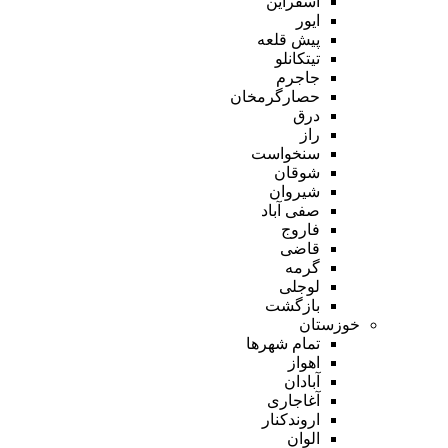
اسفراین
ایور
پیش قلعه
تیتکانلو
جاجرم
حصارگرمخان
درق
راز
سنخواست
شوقان
شیروان
صفی آباد
فاروج
قاضی
گرمه
لوجلی
بازگشت
خوزستان
تمام شهر‌ها
اهواز
آبادان
آغاجاری
اروندکنار
الوان