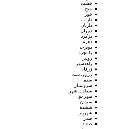
خشت
خنج
خور
داراب
داریان
دبیران
دژکرد
دهرم
دوبرجی
رامجرد
رونیز
زاهدشهر
زرقان
زرین دشت
سده
سروستان
سعادت شهر
سورمق
سیدان
ششده
شهرپیر
صدرا
صغاد