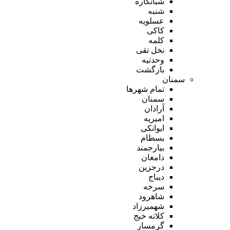
شبانکاره
شنبه
عسلویه
کاکی
کلمه
نخل تقی
وحدتیه
بازگشت
سمنان
تمام شهر‌ها
سمنان
آرادان
امیریه
ایوانکی
بسطام
بیارجمند
دامغان
درجزین
دیباج
سرخه
شاهرود
شهمیرزاد
کلاته خیج
گرمسار