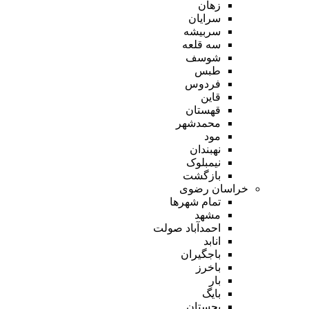
زهان
سرایان
سربیشه
سه قلعه
شوسف
طبس
فردوس
قاین
قهستان
محمدشهر
مود
نهبندان
نیمبلوک
بازگشت
خراسان رضوی
تمام شهر‌ها
مشهد
احمدآباد صولت
انابد
باجگیران
باخرز
بار
بایگ
بجستان