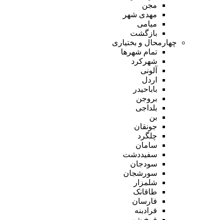
مجن
مهدی شهر
میامی
بازگشت
چهارمحال و بختیاری
تمام شهر‌ها
شهرکرد
آلونی
اردل
باباحیدر
بروجن
بلداجی
بن
جونقان
چلگرد
سامان
سفیددشت
سودجان
سورشجان
شلمزار
طاقانک
فارسان
فرادبنه
فرخ شهر