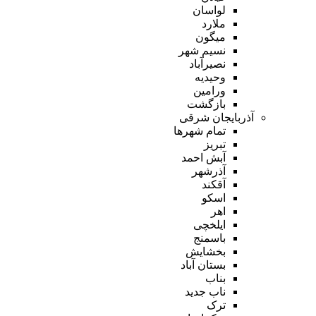
لواسان
ملارد
میگون
نسیم شهر
نصیرآباد
وحیدیه
ورامین
بازگشت
آذربایجان شرقی
تمام شهر‌ها
تبریز
آبش احمد
آذرشهر
آقکند
اسکو
اهر
ایلخچی
باسمنج
بخشایش
بستان آباد
بناب
ناب جدید
ترک