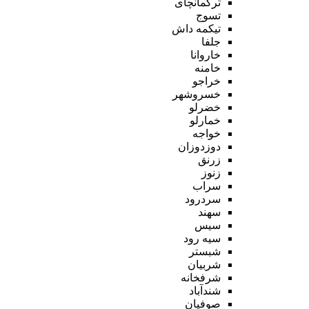
ترکمانچای
تسوج
تیکمه داش
جلفا
خاروانا
خامنه
خراجو
خسروشهر
خضرلو
خمارلو
خواجه
دوزدوزان
زرنق
زنوز
سراب
سردرود
سهند
سیس
سیه رود
شبستر
شربیان
شرفخانه
شندآباد
صوفیان