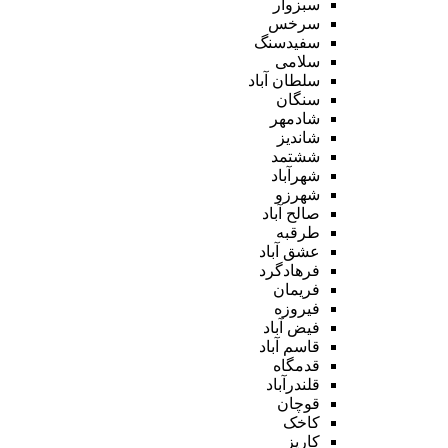
سبزوار
سرخس
سفیدسنگ
سلامی
سلطان آباد
سنگان
شادمهر
شاندیز
ششتمد
شهرآباد
شهرزو
صالح آباد
طرقبه
عشق آباد
فرهادگرد
فریمان
فیروزه
فیض آباد
قاسم آباد
قدمگاه
قلندرآباد
قوچان
کاخک
کاریز