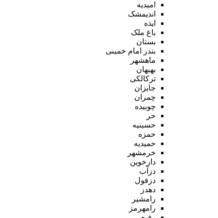
امیدیه
اندیمشک
ایذه
باغ ملک
بستان
بندر امام خمینی
ماهشهر
بهبهان
ترکالکی
جایزان
چمران
چوبیده
حر
حسینیه
حمزه
حمیدیه
خرمشهر
دارخوین
دزآب
دزفول
دهدز
رامشیر
رامهرمز
رفیع