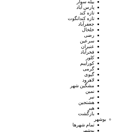
بیله سوار
پارس آباد
تازه کند
تازه کندانگوت
جعفرآباد
خلخال
رضی
سرعین
عنبران
فخرآباد
کلور
کوراییم
گرمی
گیوی
لاهرود
مشگین شهر
نمین
نیر
هشتجین
هیر
بازگشت
بوشهر
تمام شهر‌ها
بوشهر