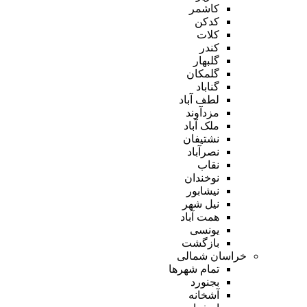
کاشمر
کدکن
کلات
کندر
گلبهار
گلمکان
گناباد
لطف آباد
مزدآوند
ملک آباد
نشتیفان
نصرآباد
نقاب
نوخندان
نیشابور
نیل شهر
همت آباد
یونسی
بازگشت
خراسان شمالی
تمام شهر‌ها
بجنورد
آشخانه