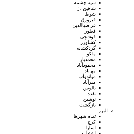
سیه چشمه
شاهین دژ
شوط
فیرورق
قر ضیاالدین
قطور
قوشچی
کشاورز
گردکشانه
ماکو
محمدیار
محمودآباد
مهاباد
میاندوآب
میرآباد
نالوس
نقده
نوشین
بازگشت
البرز
تمام شهر‌ها
کرج
اسارا
اشتهارد