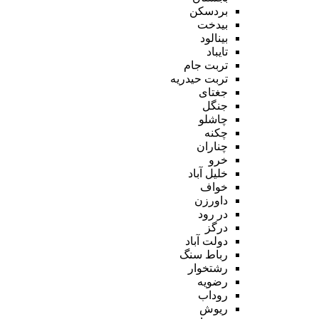
بردسکن
بیدخت
بینالود
تایباد
تربت جام
تربت حیدریه
جغتای
جنگل
چاشلو
چکنه
چناران
خرو
خلیل آباد
خواف
داورزن
در رود
درگز
دولت آباد
رباط سنگ
رشتخوار
رضویه
روداب
ریوش