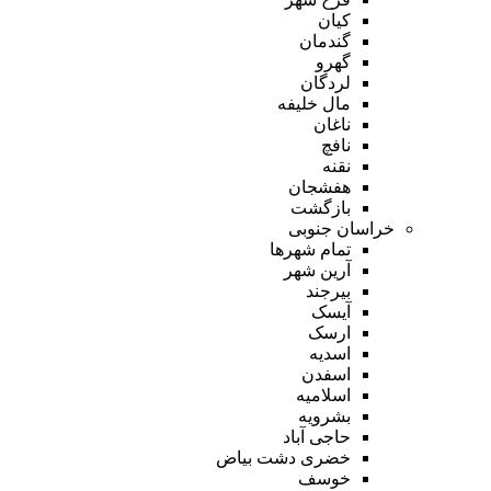
کیان
گندمان
گهرو
لردگان
مال خلیفه
ناغان
نافچ
نقنه
هفشجان
بازگشت
خراسان جنوبی
تمام شهر‌ها
آرین شهر
بیرجند
آیسک
ارسک
اسدیه
اسفدن
اسلامیه
بشرویه
حاجی آباد
خضری دشت بیاض
خوسف