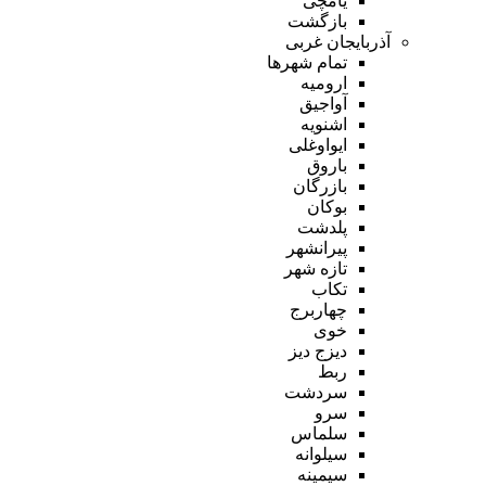
یامچی
بازگشت
آذربایجان غربی
تمام شهر‌ها
ارومیه
آواجیق
اشنویه
ایواوغلی
باروق
بازرگان
بوکان
پلدشت
پیرانشهر
تازه شهر
تکاب
چهاربرج
خوی
دیزج دیز
ربط
سردشت
سرو
سلماس
سیلوانه
سیمینه