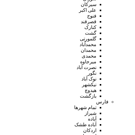
سیرکان
علی اکبر
فنوج
قصرقند
کنارک
گشت
گلمورتی
محمدآباد
محمدان
محمدی
میرجاوه
نصرت آباد
نگور
نوک آباد
نیکشهر
هیدوچ
بازگشت
فارس
تمام شهر‌ها
شیراز
آباده
آباده طشک
اردکان