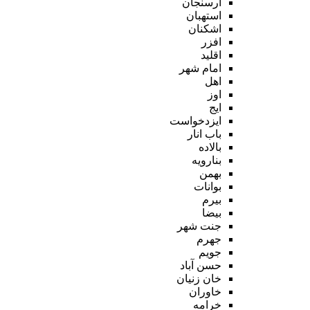
ارسنجان
استهبان
اشکنان
افزر
اقلید
امام شهر
اهل
اوز
ایج
ایزدخواست
باب انار
بالاده
بنارویه
بهمن
بوانات
بیرم
بیضا
جنت شهر
جهرم
جویم
حسن آباد
خان زنیان
خاوران
خرامه