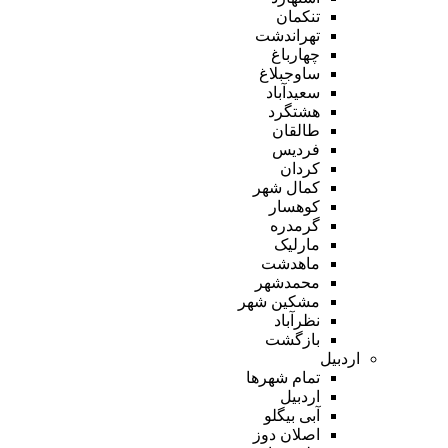
تنکمان
تهراندشت
چهارباغ
ساوجبلاغ
سعیدآباد
هشتگرد
طالقان
فردیس
کردان
کمال شهر
کوهسار
گرمدره
مارلیک
ماهدشت
محمدشهر
مشکین شهر
نظرآباد
بازگشت
اردبیل
تمام شهر‌ها
اردبیل
آبی بیگلو
اصلان دوز