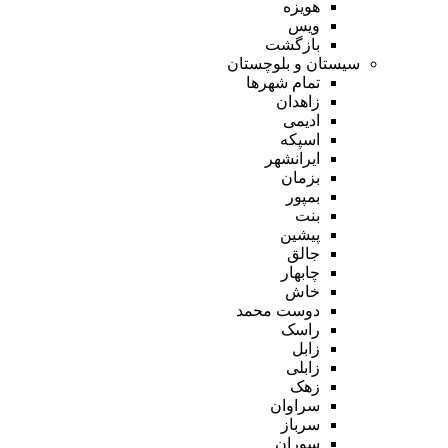
هویزه
ویس
بازگشت
سیستان و بلوچستان
تمام شهر‌ها
زاهدان
ادیمی
اسپکه
ایرانشهر
بزمان
بمپور
بنت
پیشین
جالق
چابهار
خاش
دوست محمد
راسک
زابل
زابلی
زهک
سراوان
سرباز
سوران