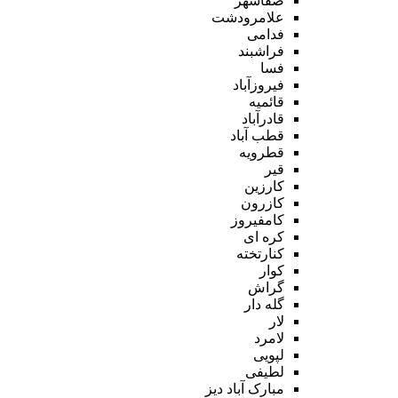
صفاشهر
علامرودشت
فدامی
فراشبند
فسا
فیروزآباد
قائمیه
قادرآباد
قطب آباد
قطرویه
قیر
کارزین
کازرون
کامفیروز
کره ای
کنارتخته
کوار
گراش
گله دار
لار
لامرد
لپویی
لطیفی
مبارک آباد دیز