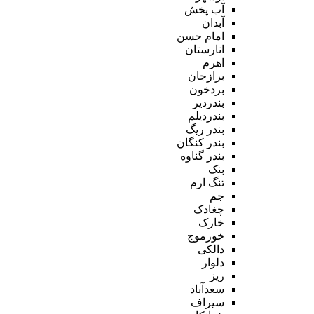
آب پخش
آبدان
امام حسن
انارستان
اهرم
برازجان
بردخون
بندردیر
بندردیلم
بندر ریگ
بندر کنگان
بندر گناوه
بنک
تنگ ارم
جم
چغادک
خارک
خورموج
دالکی
دلوار
ریز
سعدآباد
سیراف