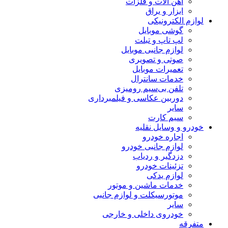
آهن آلات و فلزات
ابزار و یراق
لوازم الکترونیکی
گوشی موبایل
لپ تاپ و تبلت
لوازم جانبی موبایل
صوتی و تصویری
تعمیرات موبایل
خدمات سانترال
تلفن بی‌سیم رومیزی
دوربین عکاسی و فیلمبرداری
سایر
سیم کارت
خودرو و وسایل نقلیه
اجاره خودرو
لوازم جانبی خودرو
دزدگیر و ردیاب
تزئینات خودرو
لوازم یدکی
خدمات ماشین و موتور
موتورسیکلت و لوازم جانبی
سایر
خودروی داخلی و خارجی
متفرقه