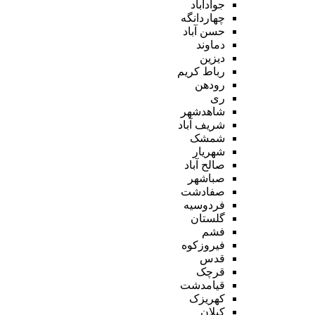
جوادآباد
چهاردانگه
حسن آباد
دماوند
دیزین
رباط کریم
رودهن
ری
شاهدشهر
شریف آباد
شمشک
شهریار
صالح آباد
صباشهر
صفادشت
فردوسیه
گلستان
فشم
فیروزکوه
قدس
قرچک
قیامدشت
کهریزک
کیلان