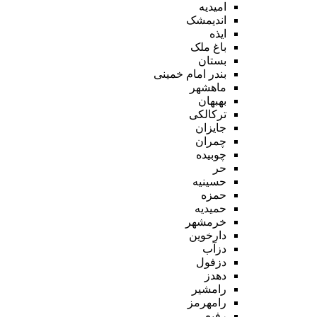
امیدیه
اندیمشک
ایذه
باغ ملک
بستان
بندر امام خمینی
ماهشهر
بهبهان
ترکالکی
جایزان
چمران
چوبیده
حر
حسینیه
حمزه
حمیدیه
خرمشهر
دارخوین
دزآب
دزفول
دهدز
رامشیر
رامهرمز
رفیع