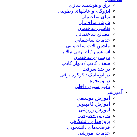
برق و هوشمند سازی
ایزوگام و عایقهای رطوبتی
نمای ساختمان
شیشه ساختمان
نقاشی ساختمان
مصالح ساختمانی
خدمات ساختمانی
ماشین آلات ساختمانی
آسانسور /پله برقی /بالابر
بازسازی ساختمان
سقف کاذب / دیوار کاذب
در ضد سرقت
در اتوماتیک / کرکره برقی
در و پنجره
دکوراسیون داخلی
آموزشی
آموزش موسیقی
آموزش کامپیوتر
آموزش ورزشی
تدریس خصوصی
پروژه‌های دانشگاهی
فرصت‌های دانشجویی
خدمات آموزشی