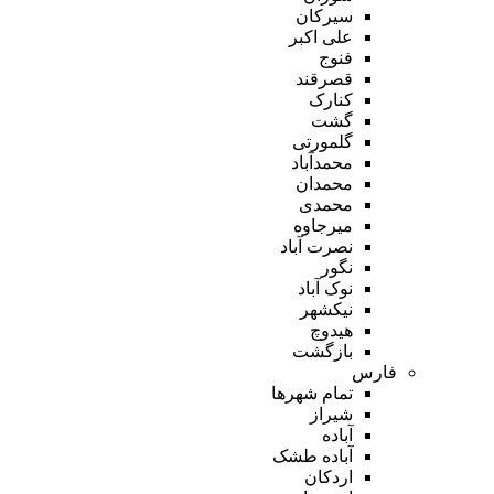
سیرکان
علی اکبر
فنوج
قصرقند
کنارک
گشت
گلمورتی
محمدآباد
محمدان
محمدی
میرجاوه
نصرت آباد
نگور
نوک آباد
نیکشهر
هیدوچ
بازگشت
فارس
تمام شهر‌ها
شیراز
آباده
آباده طشک
اردکان