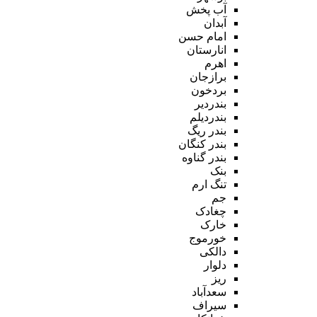
آب پخش
آبدان
امام حسن
انارستان
اهرم
برازجان
بردخون
بندردیر
بندردیلم
بندر ریگ
بندر کنگان
بندر گناوه
بنک
تنگ ارم
جم
چغادک
خارک
خورموج
دالکی
دلوار
ریز
سعدآباد
سیراف