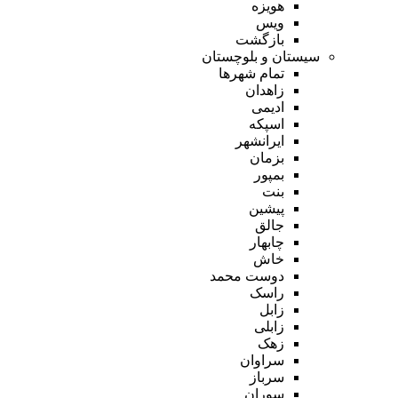
هویزه
ویس
بازگشت
سیستان و بلوچستان
تمام شهر‌ها
زاهدان
ادیمی
اسپکه
ایرانشهر
بزمان
بمپور
بنت
پیشین
جالق
چابهار
خاش
دوست محمد
راسک
زابل
زابلی
زهک
سراوان
سرباز
سوران