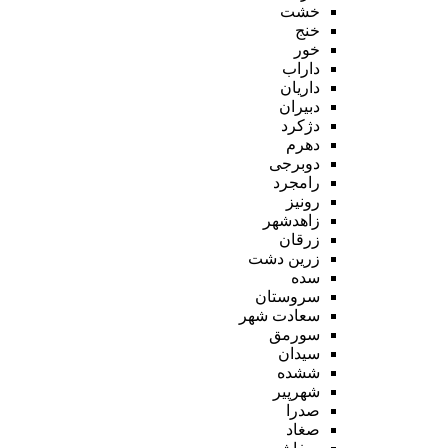
خشت
خنج
خور
داراب
داریان
دبیران
دژکرد
دهرم
دوبرجی
رامجرد
رونیز
زاهدشهر
زرقان
زرین دشت
سده
سروستان
سعادت شهر
سورمق
سیدان
ششده
شهرپیر
صدرا
صغاد