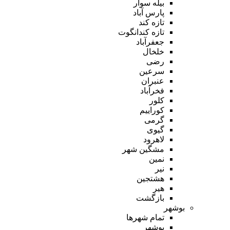
بیله سوار
پارس آباد
تازه کند
تازه کندانگوت
جعفرآباد
خلخال
رضی
سرعین
عنبران
فخرآباد
کلور
کوراییم
گرمی
گیوی
لاهرود
مشگین شهر
نمین
نیر
هشتجین
هیر
بازگشت
بوشهر
تمام شهر‌ها
بوشهر