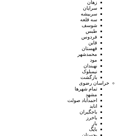
زهان
سرایان
سربیشه
سه قلعه
شوسف
طبس
فردوس
قاین
قهستان
محمدشهر
مود
نهبندان
نیمبلوک
بازگشت
خراسان رضوی
تمام شهر‌ها
مشهد
احمدآباد صولت
انابد
باجگیران
باخرز
بار
بایگ
بجستان