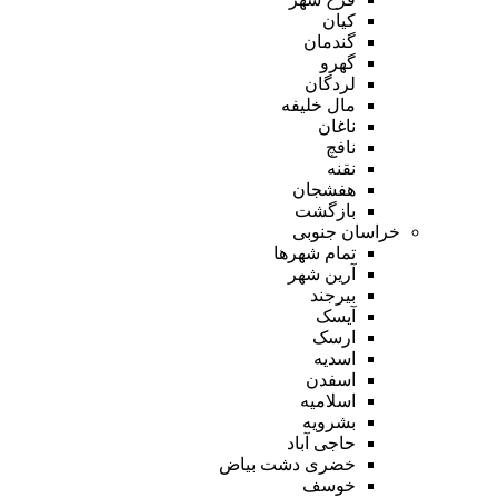
کیان
گندمان
گهرو
لردگان
مال خلیفه
ناغان
نافچ
نقنه
هفشجان
بازگشت
خراسان جنوبی
تمام شهر‌ها
آرین شهر
بیرجند
آیسک
ارسک
اسدیه
اسفدن
اسلامیه
بشرویه
حاجی آباد
خضری دشت بیاض
خوسف