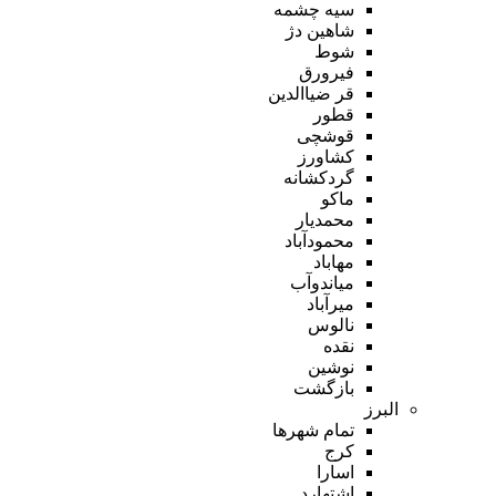
سیه چشمه
شاهین دژ
شوط
فیرورق
قر ضیاالدین
قطور
قوشچی
کشاورز
گردکشانه
ماکو
محمدیار
محمودآباد
مهاباد
میاندوآب
میرآباد
نالوس
نقده
نوشین
بازگشت
البرز
تمام شهر‌ها
کرج
اسارا
اشتهارد