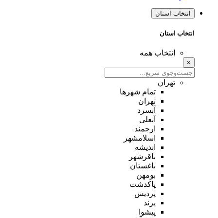
انتخاب استان
انتخاب استان
انتخاب همه
×
تهران
تمام شهر‌ها
تهران
آبسرد
آبعلی
ارجمند
اسلامشهر
اندیشه
باقرشهر
باغستان
بومهن
پاکدشت
پردیس
پرند
پیشوا