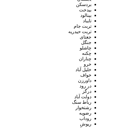
بردسکن
بیدخت
بینالود
تایباد
تربت جام
تربت حیدریه
جغتای
جنگل
چاشلو
چکنه
چناران
خرو
خلیل آباد
خواف
داورزن
در رود
درگز
دولت آباد
رباط سنگ
رشتخوار
رضویه
روداب
ریوش