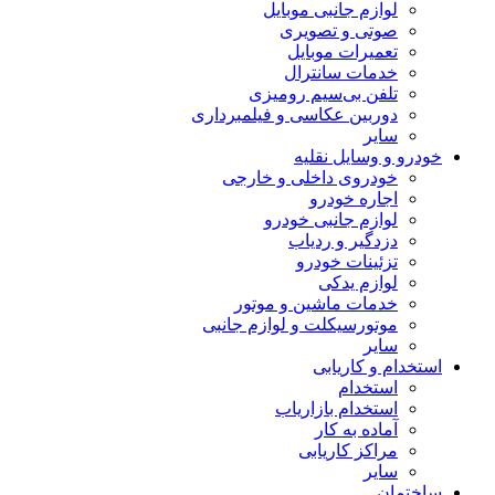
لوازم جانبی موبایل
صوتی و تصویری
تعمیرات موبایل
خدمات سانترال
تلفن بی‌سیم رومیزی
دوربین عکاسی و فیلمبرداری
سایر
خودرو و وسایل نقلیه
خودروی داخلی و خارجی
اجاره خودرو
لوازم جانبی خودرو
دزدگیر و ردیاب
تزئینات خودرو
لوازم یدکی
خدمات ماشین و موتور
موتورسیکلت و لوازم جانبی
سایر
استخدام و کاریابی
استخدام
استخدام بازاریاب
آماده به کار
مراکز کاریابی
سایر
ساختمان