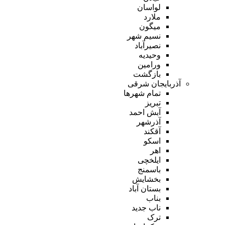
لواسان
ملارد
میگون
نسیم شهر
نصیرآباد
وحیدیه
ورامین
بازگشت
آذربایجان شرقی
تمام شهر‌ها
تبریز
آبش احمد
آذرشهر
آقکند
اسکو
اهر
ایلخچی
باسمنج
بخشایش
بستان آباد
بناب
ناب جدید
ترک