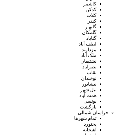
کاشمر
کدکن
کلات
کندر
گلبهار
گلمکان
گناباد
لطف آباد
مزدآوند
ملک آباد
نشتیفان
نصرآباد
نقاب
نوخندان
نیشابور
نیل شهر
همت آباد
یونسی
بازگشت
خراسان شمالی
تمام شهر‌ها
بجنورد
آشخانه