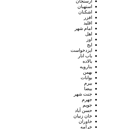
ارسنجان
استهبان
اشکنان
افزر
اقلید
امام شهر
اهل
اوز
ایج
ایزدخواست
باب انار
بالاده
بنارویه
بهمن
بوانات
بیرم
بیضا
جنت شهر
جهرم
جویم
حسن آباد
خان زنیان
خاوران
خرامه