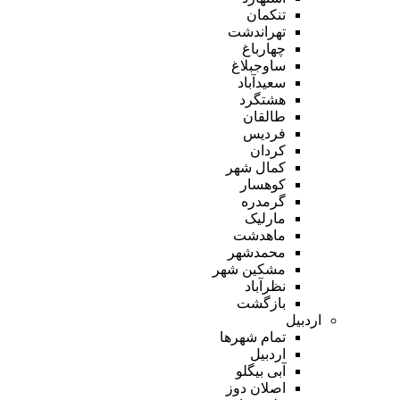
تنکمان
تهراندشت
چهارباغ
ساوجبلاغ
سعیدآباد
هشتگرد
طالقان
فردیس
کردان
کمال شهر
کوهسار
گرمدره
مارلیک
ماهدشت
محمدشهر
مشکین شهر
نظرآباد
بازگشت
اردبیل
تمام شهر‌ها
اردبیل
آبی بیگلو
اصلان دوز