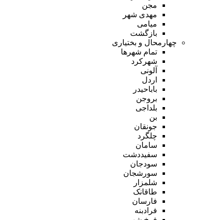
مجن
مهدی شهر
میامی
بازگشت
چهارمحال و بختیاری
تمام شهر‌ها
شهرکرد
آلونی
اردل
باباحیدر
بروجن
بلداجی
بن
جونقان
چلگرد
سامان
سفیددشت
سودجان
سورشجان
شلمزار
طاقانک
فارسان
فرادبنه
فرخ شهر