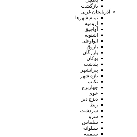
یامچی
بازگشت
آذربایجان غربی
تمام شهر‌ها
ارومیه
آواجیق
اشنویه
ایواوغلی
باروق
بازرگان
بوکان
پلدشت
پیرانشهر
تازه شهر
تکاب
چهاربرج
خوی
دیزج دیز
ربط
سردشت
سرو
سلماس
سیلوانه
سیمینه