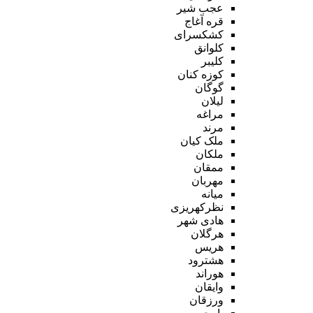
عجب شیر
قره آغاج
کشکسرای
کلوانق
کلیبر
کوزه کنان
گوگان
لیلان
مراغه
مرند
ملک کیان
ملکان
ممقان
مهربان
میانه
نظرکهریزی
هادی شهر
هرگلان
هریس
هشترود
هوراند
وایقان
ورزقان