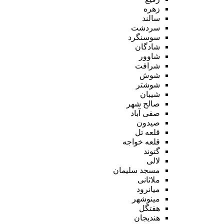
زهره
سالند
سردشت
سوسنگرد
شادگان
شاوور
شرافت
شوش
شوشتر
شیبان
صالح شهر
صفی آباد
صیدون
قلعه تل
قلعه خواجه
گتوند
لالی
مسجد سلیمان
ملاثانی
میانرود
مینوشهر
هفتگل
هندیجان