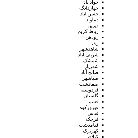
جوادآباد
چهاردانگه
حسن آباد
دماوند
دیزین
رباط کریم
رودهن
ری
شاهدشهر
شریف آباد
شمشک
شهریار
صالح آباد
صباشهر
صفادشت
فردوسیه
گلستان
فشم
فیروزکوه
قدس
قرچک
قیامدشت
کهریزک
کیلان