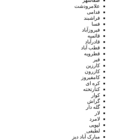
صفاشهر
علامرودشت
فدامی
فراشبند
فسا
فیروزآباد
قائمیه
قادرآباد
قطب آباد
قطرویه
قیر
کارزین
کازرون
کامفیروز
کره ای
کنارتخته
کوار
گراش
گله دار
لار
لامرد
لپویی
لطیفی
مبارک آباد دیز