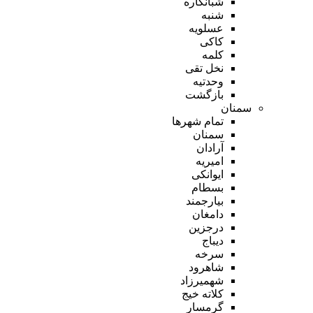
شبانکاره
شنبه
عسلویه
کاکی
کلمه
نخل تقی
وحدتیه
بازگشت
سمنان
تمام شهر‌ها
سمنان
آرادان
امیریه
ایوانکی
بسطام
بیارجمند
دامغان
درجزین
دیباج
سرخه
شاهرود
شهمیرزاد
کلاته خیج
گرمسار