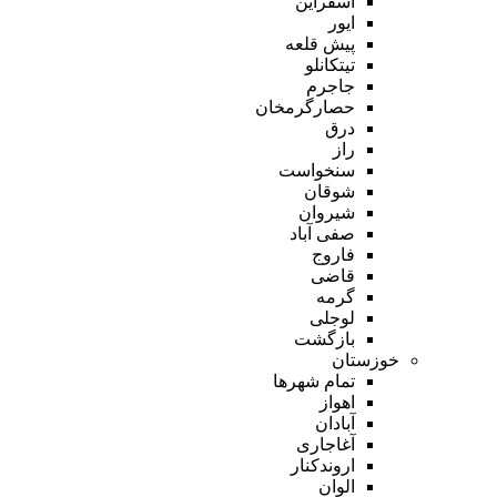
اسفراین
ایور
پیش قلعه
تیتکانلو
جاجرم
حصارگرمخان
درق
راز
سنخواست
شوقان
شیروان
صفی آباد
فاروج
قاضی
گرمه
لوجلی
بازگشت
خوزستان
تمام شهر‌ها
اهواز
آبادان
آغاجاری
اروندکنار
الوان