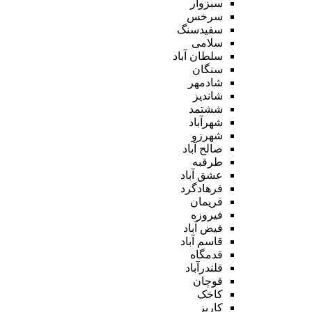
سبزوار
سرخس
سفیدسنگ
سلامی
سلطان آباد
سنگان
شادمهر
شاندیز
ششتمد
شهرآباد
شهرزو
صالح آباد
طرقبه
عشق آباد
فرهادگرد
فریمان
فیروزه
فیض آباد
قاسم آباد
قدمگاه
قلندرآباد
قوچان
کاخک
کاریز