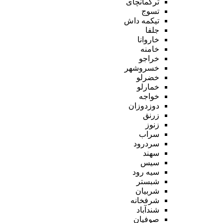
ترکمانچای
تسوج
تیکمه داش
جلفا
خاروانا
خامنه
خراجو
خسروشهر
خضرلو
خمارلو
خواجه
دوزدوزان
زرنق
زنوز
سراب
سردرود
سهند
سیس
سیه رود
شبستر
شربیان
شرفخانه
شندآباد
صوفیان