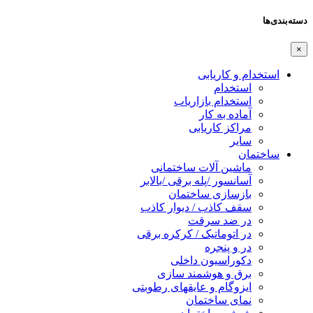
دسته‌بندی‌ها
×
استخدام و کاریابی
استخدام
استخدام بازاریاب
آماده به کار
مراکز کاریابی
سایر
ساختمان
ماشین آلات ساختمانی
آسانسور /پله برقی /بالابر
بازسازی ساختمان
سقف کاذب / دیوار کاذب
در ضد سرقت
در اتوماتیک / کرکره برقی
در و پنجره
دکوراسیون داخلی
برق و هوشمند سازی
ایزوگام و عایقهای رطوبتی
نمای ساختمان