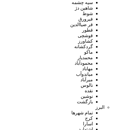
سیه چشمه
شاهین دژ
شوط
فیرورق
قر ضیاالدین
قطور
قوشچی
کشاورز
گردکشانه
ماکو
محمدیار
محمودآباد
مهاباد
میاندوآب
میرآباد
نالوس
نقده
نوشین
بازگشت
البرز
تمام شهر‌ها
کرج
اسارا
اشتهارد