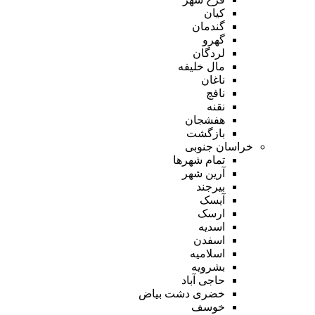
کیان
گندمان
گهرو
لردگان
مال خلیفه
ناغان
نافچ
نقنه
هفشجان
بازگشت
خراسان جنوبی
تمام شهر‌ها
آرین شهر
بیرجند
آیسک
ارسک
اسدیه
اسفدن
اسلامیه
بشرویه
حاجی آباد
خضری دشت بیاض
خوسف