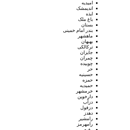
امیدیه
اندیمشک
ایذه
باغ ملک
بستان
بندر امام خمینی
ماهشهر
بهبهان
ترکالکی
جایزان
چمران
چوبیده
حر
حسینیه
حمزه
حمیدیه
خرمشهر
دارخوین
دزآب
دزفول
دهدز
رامشیر
رامهرمز
رفیع