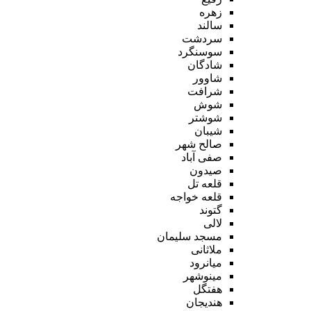
زهره
سالند
سردشت
سوسنگرد
شادگان
شاوور
شرافت
شوش
شوشتر
شیبان
صالح شهر
صفی آباد
صیدون
قلعه تل
قلعه خواجه
گتوند
لالی
مسجد سلیمان
ملاثانی
میانرود
مینوشهر
هفتگل
هندیجان