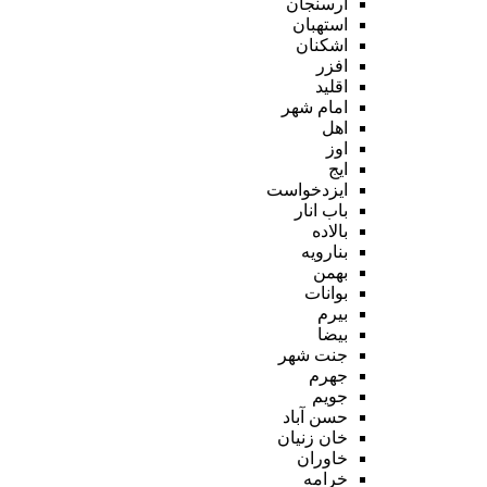
ارسنجان
استهبان
اشکنان
افزر
اقلید
امام شهر
اهل
اوز
ایج
ایزدخواست
باب انار
بالاده
بنارویه
بهمن
بوانات
بیرم
بیضا
جنت شهر
جهرم
جویم
حسن آباد
خان زنیان
خاوران
خرامه