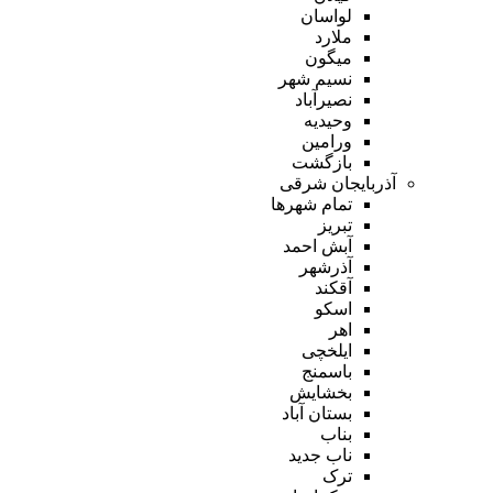
لواسان
ملارد
میگون
نسیم شهر
نصیرآباد
وحیدیه
ورامین
بازگشت
آذربایجان شرقی
تمام شهر‌ها
تبریز
آبش احمد
آذرشهر
آقکند
اسکو
اهر
ایلخچی
باسمنج
بخشایش
بستان آباد
بناب
ناب جدید
ترک