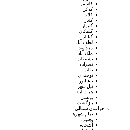
کاشمر
کدکن
کلات
کندر
گلبهار
گلمکان
گناباد
لطف آباد
مزدآوند
ملک آباد
نشتیفان
نصرآباد
نقاب
نوخندان
نیشابور
نیل شهر
همت آباد
یونسی
بازگشت
خراسان شمالی
تمام شهر‌ها
بجنورد
آشخانه