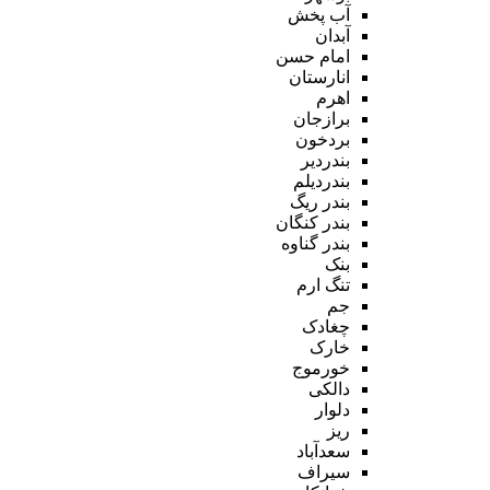
آب پخش
آبدان
امام حسن
انارستان
اهرم
برازجان
بردخون
بندردیر
بندردیلم
بندر ریگ
بندر کنگان
بندر گناوه
بنک
تنگ ارم
جم
چغادک
خارک
خورموج
دالکی
دلوار
ریز
سعدآباد
سیراف