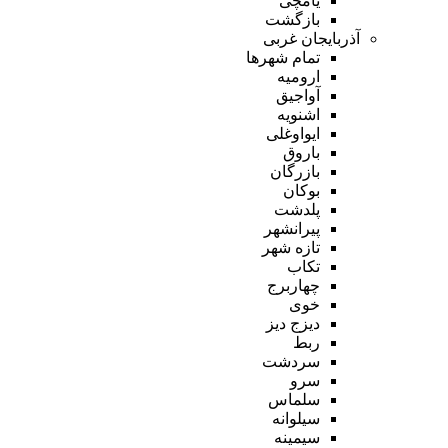
یامچی
بازگشت
آذربایجان غربی
تمام شهر‌ها
ارومیه
آواجیق
اشنویه
ایواوغلی
باروق
بازرگان
بوکان
پلدشت
پیرانشهر
تازه شهر
تکاب
چهاربرج
خوی
دیزج دیز
ربط
سردشت
سرو
سلماس
سیلوانه
سیمینه