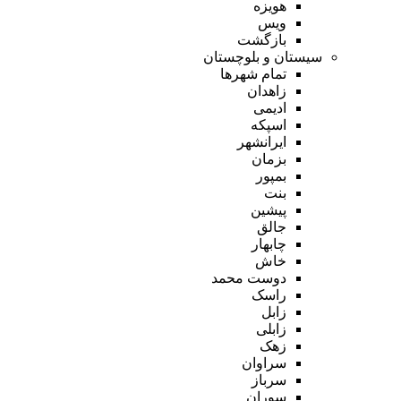
هویزه
ویس
بازگشت
سیستان و بلوچستان
تمام شهر‌ها
زاهدان
ادیمی
اسپکه
ایرانشهر
بزمان
بمپور
بنت
پیشین
جالق
چابهار
خاش
دوست محمد
راسک
زابل
زابلی
زهک
سراوان
سرباز
سوران