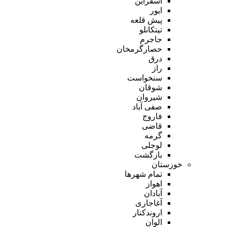
اسفراین
ایور
پیش قلعه
تیتکانلو
جاجرم
حصارگرمخان
درق
راز
سنخواست
شوقان
شیروان
صفی آباد
فاروج
قاضی
گرمه
لوجلی
بازگشت
خوزستان
تمام شهر‌ها
اهواز
آبادان
آغاجاری
اروندکنار
الوان