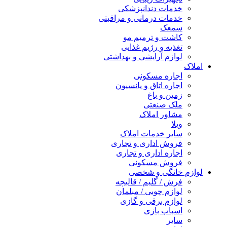
خدمات دندانپزشکی
خدمات درمانی و مراقبتی
سمعک
کاشت و ترمیم مو
تغذیه و رژیم غذایی
لوازم آرایشی و بهداشتی
املاک
اجاره مسکونی
اجاره اتاق و پانسیون
زمین و باغ
ملک صنعتی
مشاور املاک
ویلا
سایر خدمات املاک
فروش اداری و تجاری
اجاره اداری و تجاری
فروش مسکونی
لوازم خانگی و شخصی
فرش / گلیم / قالیچه
لوازم چوبی / مبلمان
لوازم برقی و گازی
اسباب بازی
سایر