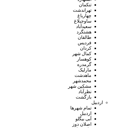
تنکمان
تهراندشت
چهارباغ
ساوجبلاغ
سعیدآباد
هشتگرد
طالقان
فردیس
کردان
کمال شهر
کوهسار
گرمدره
مارلیک
ماهدشت
محمدشهر
مشکین شهر
نظرآباد
بازگشت
اردبیل
تمام شهر‌ها
اردبیل
آبی بیگلو
اصلان دوز