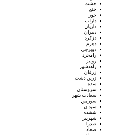
خشت
خنج
خور
داراب
داریان
دبیران
دژکرد
دهرم
دوبرجی
رامجرد
رونیز
زاهدشهر
زرقان
زرین دشت
سده
سروستان
سعادت شهر
سورمق
سیدان
ششده
شهرپیر
صدرا
صغاد