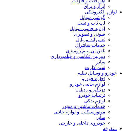
آهن آلات و فلزات
ابزار و یراق
لوازم الکترونیکی
گوشی موبایل
لپ تاپ و تبلت
لوازم جانبی موبایل
صوتی و تصویری
تعمیرات موبایل
خدمات سانترال
تلفن بی‌سیم رومیزی
دوربین عکاسی و فیلمبرداری
سایر
سیم کارت
خودرو و وسایل نقلیه
اجاره خودرو
لوازم جانبی خودرو
دزدگیر و ردیاب
تزئینات خودرو
لوازم یدکی
خدمات ماشین و موتور
موتورسیکلت و لوازم جانبی
سایر
خودروی داخلی و خارجی
متفرقه