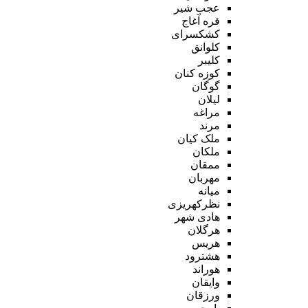
عجب شیر
قره آغاج
کشکسرای
کلوانق
کلیبر
کوزه کنان
گوگان
لیلان
مراغه
مرند
ملک کیان
ملکان
ممقان
مهربان
میانه
نظرکهریزی
هادی شهر
هرگلان
هریس
هشترود
هوراند
وایقان
ورزقان