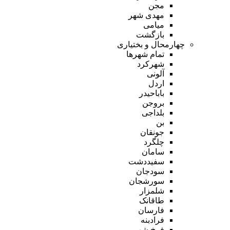
مجن
مهدی شهر
میامی
بازگشت
چهارمحال و بختیاری
تمام شهر‌ها
شهرکرد
آلونی
اردل
باباحیدر
بروجن
بلداجی
بن
جونقان
چلگرد
سامان
سفیددشت
سودجان
سورشجان
شلمزار
طاقانک
فارسان
فرادبنه
فرخ شهر