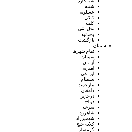
شبانکاره
شنبه
عسلویه
کاکی
کلمه
نخل تقی
وحدتیه
بازگشت
سمنان
تمام شهر‌ها
سمنان
آرادان
امیریه
ایوانکی
بسطام
بیارجمند
دامغان
درجزین
دیباج
سرخه
شاهرود
شهمیرزاد
کلاته خیج
گرمسار