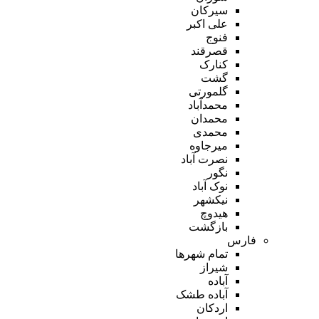
سیرکان
علی اکبر
فنوج
قصرقند
کنارک
گشت
گلمورتی
محمدآباد
محمدان
محمدی
میرجاوه
نصرت آباد
نگور
نوک آباد
نیکشهر
هیدوچ
بازگشت
فارس
تمام شهر‌ها
شیراز
آباده
آباده طشک
اردکان