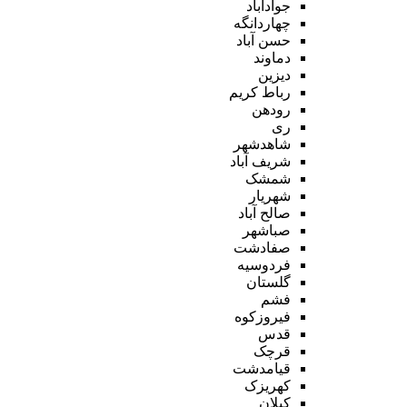
جوادآباد
چهاردانگه
حسن آباد
دماوند
دیزین
رباط کریم
رودهن
ری
شاهدشهر
شریف آباد
شمشک
شهریار
صالح آباد
صباشهر
صفادشت
فردوسیه
گلستان
فشم
فیروزکوه
قدس
قرچک
قیامدشت
کهریزک
کیلان