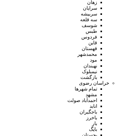
زهان
سرایان
سربیشه
سه قلعه
شوسف
طبس
فردوس
قاین
قهستان
محمدشهر
مود
نهبندان
نیمبلوک
بازگشت
خراسان رضوی
تمام شهر‌ها
مشهد
احمدآباد صولت
انابد
باجگیران
باخرز
بار
بایگ
بجستان