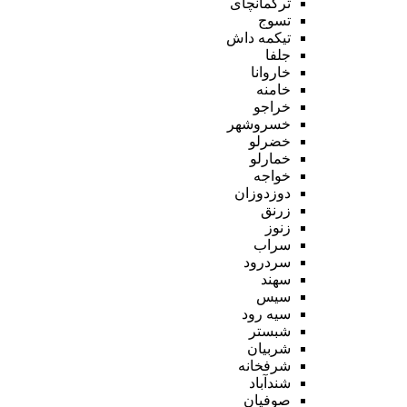
ترکمانچای
تسوج
تیکمه داش
جلفا
خاروانا
خامنه
خراجو
خسروشهر
خضرلو
خمارلو
خواجه
دوزدوزان
زرنق
زنوز
سراب
سردرود
سهند
سیس
سیه رود
شبستر
شربیان
شرفخانه
شندآباد
صوفیان