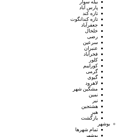
بیله سوار
پارس آباد
تازه کند
تازه کندانگوت
جعفرآباد
خلخال
رضی
سرعین
عنبران
فخرآباد
کلور
کوراییم
گرمی
گیوی
لاهرود
مشگین شهر
نمین
نیر
هشتجین
هیر
بازگشت
بوشهر
تمام شهر‌ها
بوشهر