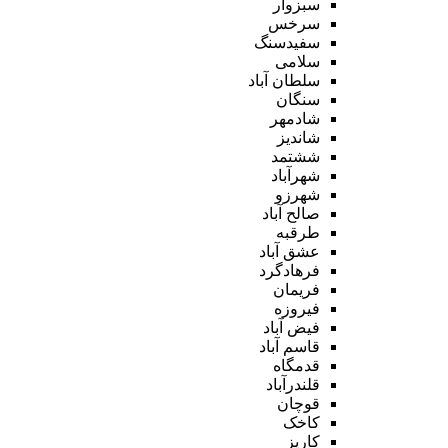
سبزوار
سرخس
سفیدسنگ
سلامی
سلطان آباد
سنگان
شادمهر
شاندیز
ششتمد
شهرآباد
شهرزو
صالح آباد
طرقبه
عشق آباد
فرهادگرد
فریمان
فیروزه
فیض آباد
قاسم آباد
قدمگاه
قلندرآباد
قوچان
کاخک
کاریز