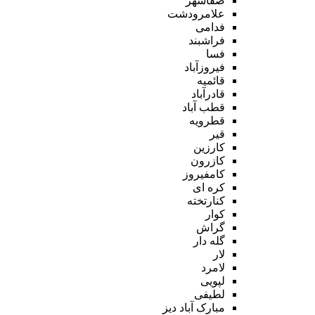
صفاشهر
علامرودشت
فدامی
فراشبند
فسا
فیروزآباد
قائمیه
قادرآباد
قطب آباد
قطرویه
قیر
کارزین
کازرون
کامفیروز
کره ای
کنارتخته
کوار
گراش
گله دار
لار
لامرد
لپویی
لطیفی
مبارک آباد دیز