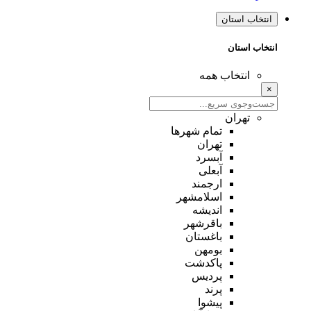
انتخاب استان
انتخاب استان
انتخاب همه
×
تهران
تمام شهر‌ها
تهران
آبسرد
آبعلی
ارجمند
اسلامشهر
اندیشه
باقرشهر
باغستان
بومهن
پاکدشت
پردیس
پرند
پیشوا