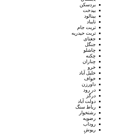
بردسکن
بیدخت
بینالود
تایباد
تربت جام
تربت حیدریه
جغتای
جنگل
چاشلو
چکنه
چناران
خرو
خلیل آباد
خواف
داورزن
در رود
درگز
دولت آباد
رباط سنگ
رشتخوار
رضویه
روداب
ریوش