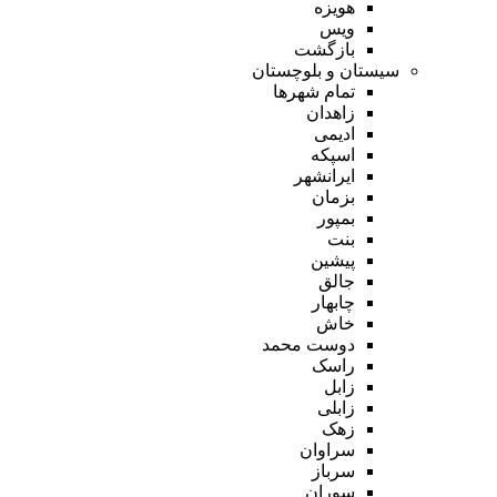
هویزه
ویس
بازگشت
سیستان و بلوچستان
تمام شهر‌ها
زاهدان
ادیمی
اسپکه
ایرانشهر
بزمان
بمپور
بنت
پیشین
جالق
چابهار
خاش
دوست محمد
راسک
زابل
زابلی
زهک
سراوان
سرباز
سوران