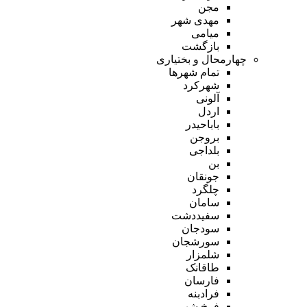
مجن
مهدی شهر
میامی
بازگشت
چهارمحال و بختیاری
تمام شهر‌ها
شهرکرد
آلونی
اردل
باباحیدر
بروجن
بلداجی
بن
جونقان
چلگرد
سامان
سفیددشت
سودجان
سورشجان
شلمزار
طاقانک
فارسان
فرادبنه
فرخ شهر