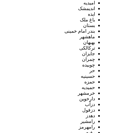
امیدیه
اندیمشک
ایذه
باغ ملک
بستان
بندر امام خمینی
ماهشهر
بهبهان
ترکالکی
جایزان
چمران
چوبیده
حر
حسینیه
حمزه
حمیدیه
خرمشهر
دارخوین
دزآب
دزفول
دهدز
رامشیر
رامهرمز
رفیع