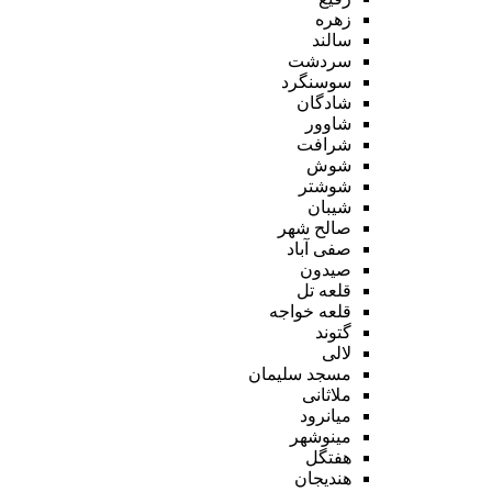
زهره
سالند
سردشت
سوسنگرد
شادگان
شاوور
شرافت
شوش
شوشتر
شیبان
صالح شهر
صفی آباد
صیدون
قلعه تل
قلعه خواجه
گتوند
لالی
مسجد سلیمان
ملاثانی
میانرود
مینوشهر
هفتگل
هندیجان