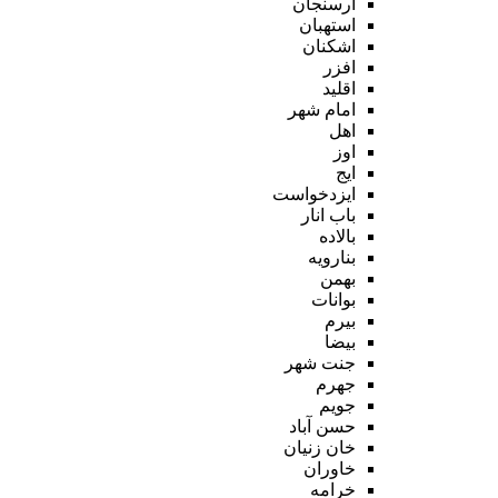
ارسنجان
استهبان
اشکنان
افزر
اقلید
امام شهر
اهل
اوز
ایج
ایزدخواست
باب انار
بالاده
بنارویه
بهمن
بوانات
بیرم
بیضا
جنت شهر
جهرم
جویم
حسن آباد
خان زنیان
خاوران
خرامه