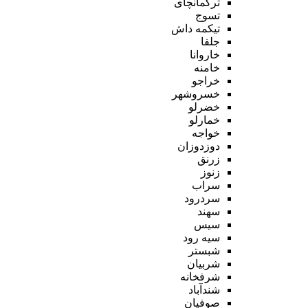
ترکمانچای
تسوج
تیکمه داش
جلفا
خاروانا
خامنه
خراجو
خسروشهر
خضرلو
خمارلو
خواجه
دوزدوزان
زرنق
زنوز
سراب
سردرود
سهند
سیس
سیه رود
شبستر
شربیان
شرفخانه
شندآباد
صوفیان