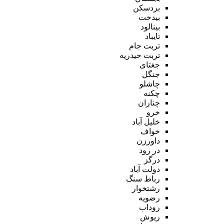
بردسکن
بیدخت
بینالود
تایباد
تربت جام
تربت حیدریه
جغتای
جنگل
چاشلو
چکنه
چناران
خرو
خلیل آباد
خواف
داورزن
در رود
درگز
دولت آباد
رباط سنگ
رشتخوار
رضویه
روداب
ریوش