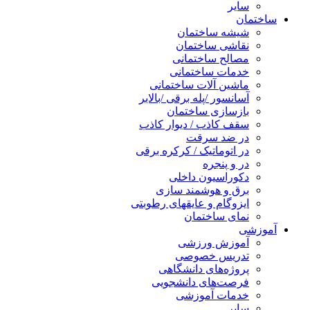
سایر
ساختمان
شیشه ساختمان
نقاشی ساختمان
مصالح ساختمانی
خدمات ساختمانی
ماشین آلات ساختمانی
آسانسور /پله برقی /بالابر
بازسازی ساختمان
سقف کاذب / دیوار کاذب
در ضد سرقت
در اتوماتیک / کرکره برقی
در و پنجره
دکوراسیون داخلی
برق و هوشمند سازی
ایزوگام و عایقهای رطوبتی
نمای ساختمان
آموزشی
آموزش ورزشی
تدریس خصوصی
پروژه‌های دانشگاهی
فرصت‌های دانشجویی
خدمات آموزشی
سایر