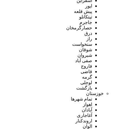
اسفراین
ایور
پیش قلعه
تیتکانلو
جاجرم
حصارگرمخان
درق
راز
سنخواست
شوقان
شیروان
صفی آباد
فاروج
قاضی
گرمه
لوجلی
بازگشت
خوزستان
تمام شهر‌ها
اهواز
آبادان
آغاجاری
اروندکنار
الوان