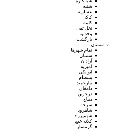
شبانکاره
شنبه
عسلویه
کاکی
کلمه
نخل تقی
وحدتیه
بازگشت
سمنان
تمام شهر‌ها
سمنان
آرادان
امیریه
ایوانکی
بسطام
بیارجمند
دامغان
درجزین
دیباج
سرخه
شاهرود
شهمیرزاد
کلاته خیج
گرمسار