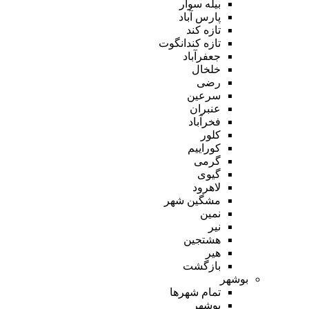
بیله سوار
پارس آباد
تازه کند
تازه کندانگوت
جعفرآباد
خلخال
رضی
سرعین
عنبران
فخرآباد
کلور
کوراییم
گرمی
گیوی
لاهرود
مشگین شهر
نمین
نیر
هشتجین
هیر
بازگشت
بوشهر
تمام شهر‌ها
بوشهر