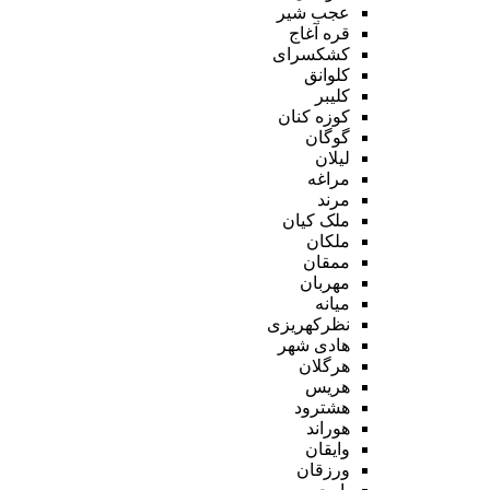
عجب شیر
قره آغاج
کشکسرای
کلوانق
کلیبر
کوزه کنان
گوگان
لیلان
مراغه
مرند
ملک کیان
ملکان
ممقان
مهربان
میانه
نظرکهریزی
هادی شهر
هرگلان
هریس
هشترود
هوراند
وایقان
ورزقان