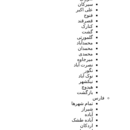
سیرکان
علی اکبر
فنوج
قصرقند
کنارک
گشت
گلمورتی
محمدآباد
محمدان
محمدی
میرجاوه
نصرت آباد
نگور
نوک آباد
نیکشهر
هیدوچ
بازگشت
فارس
تمام شهر‌ها
شیراز
آباده
آباده طشک
اردکان