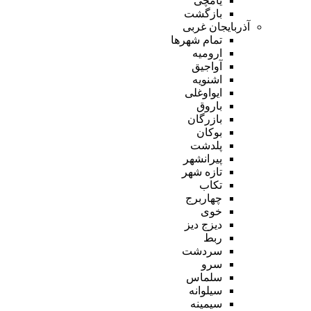
یامچی
بازگشت
آذربایجان غربی
تمام شهر‌ها
ارومیه
آواجیق
اشنویه
ایواوغلی
باروق
بازرگان
بوکان
پلدشت
پیرانشهر
تازه شهر
تکاب
چهاربرج
خوی
دیزج دیز
ربط
سردشت
سرو
سلماس
سیلوانه
سیمینه