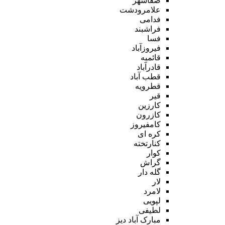
صفاشهر
علامرودشت
فدامی
فراشبند
فسا
فیروزآباد
قائمیه
قادرآباد
قطب آباد
قطرویه
قیر
کارزین
کازرون
کامفیروز
کره ای
کنارتخته
کوار
گراش
گله دار
لار
لامرد
لپویی
لطیفی
مبارک آباد دیز