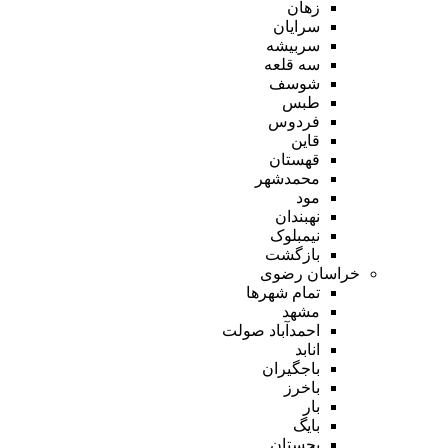
زهان
سرایان
سربیشه
سه قلعه
شوسف
طبس
فردوس
قاین
قهستان
محمدشهر
مود
نهبندان
نیمبلوک
بازگشت
خراسان رضوی
تمام شهر‌ها
مشهد
احمدآباد صولت
انابد
باجگیران
باخرز
بار
بایگ
بجستان