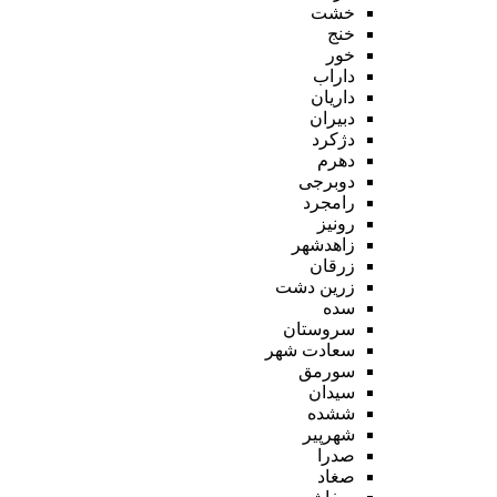
خشت
خنج
خور
داراب
داریان
دبیران
دژکرد
دهرم
دوبرجی
رامجرد
رونیز
زاهدشهر
زرقان
زرین دشت
سده
سروستان
سعادت شهر
سورمق
سیدان
ششده
شهرپیر
صدرا
صغاد