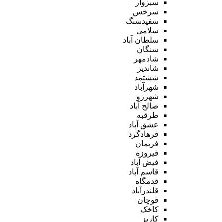
سبزوار
سرخس
سفیدسنگ
سلامی
سلطان آباد
سنگان
شادمهر
شاندیز
ششتمد
شهرآباد
شهرزو
صالح آباد
طرقبه
عشق آباد
فرهادگرد
فریمان
فیروزه
فیض آباد
قاسم آباد
قدمگاه
قلندرآباد
قوچان
کاخک
کاریز