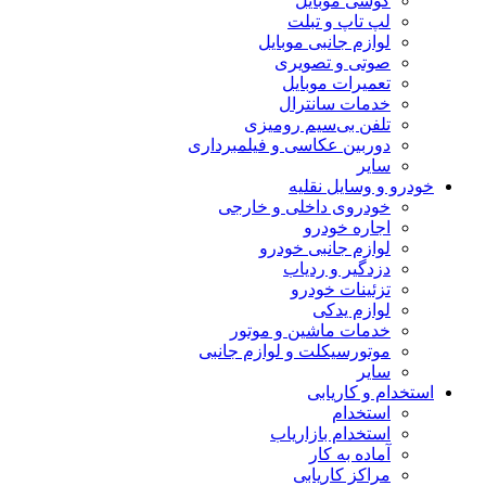
گوشی موبایل
لپ تاپ و تبلت
لوازم جانبی موبایل
صوتی و تصویری
تعمیرات موبایل
خدمات سانترال
تلفن بی‌سیم رومیزی
دوربین عکاسی و فیلمبرداری
سایر
خودرو و وسایل نقلیه
خودروی داخلی و خارجی
اجاره خودرو
لوازم جانبی خودرو
دزدگیر و ردیاب
تزئینات خودرو
لوازم یدکی
خدمات ماشین و موتور
موتورسیکلت و لوازم جانبی
سایر
استخدام و کاریابی
استخدام
استخدام بازاریاب
آماده به کار
مراکز کاریابی