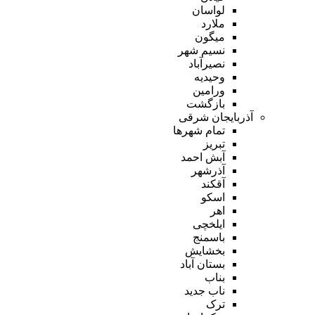
لواسان
ملارد
میگون
نسیم شهر
نصیرآباد
وحیدیه
ورامین
بازگشت
آذربایجان شرقی
تمام شهر‌ها
تبریز
آبش احمد
آذرشهر
آقکند
اسکو
اهر
ایلخچی
باسمنج
بخشایش
بستان آباد
بناب
ناب جدید
ترک