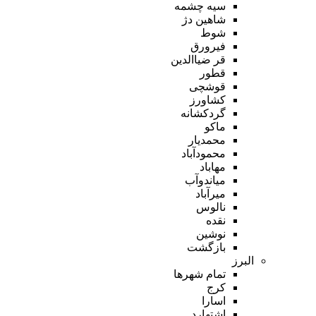
سیه چشمه
شاهین دژ
شوط
فیرورق
قر ضیاالدین
قطور
قوشچی
کشاورز
گردکشانه
ماکو
محمدیار
محمودآباد
مهاباد
میاندوآب
میرآباد
نالوس
نقده
نوشین
بازگشت
البرز
تمام شهر‌ها
کرج
اسارا
اشتهارد