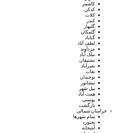
کاشمر
کدکن
کلات
کندر
گلبهار
گلمکان
گناباد
لطف آباد
مزدآوند
ملک آباد
نشتیفان
نصرآباد
نقاب
نوخندان
نیشابور
نیل شهر
همت آباد
یونسی
بازگشت
خراسان شمالی
تمام شهر‌ها
بجنورد
آشخانه