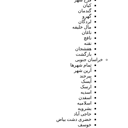
کیان
گندمان
گهرو
لردگان
مال خلیفه
ناغان
نافچ
نقنه
هفشجان
بازگشت
خراسان جنوبی
تمام شهر‌ها
آرین شهر
بیرجند
آیسک
ارسک
اسدیه
اسفدن
اسلامیه
بشرویه
حاجی آباد
خضری دشت بیاض
خوسف