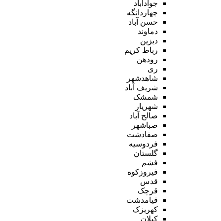
جوادآباد
چهاردانگه
حسن آباد
دماوند
دیزین
رباط کریم
رودهن
ری
شاهدشهر
شریف آباد
شمشک
شهریار
صالح آباد
صباشهر
صفادشت
فردوسیه
گلستان
فشم
فیروزکوه
قدس
قرچک
قیامدشت
کهریزک
کیلان