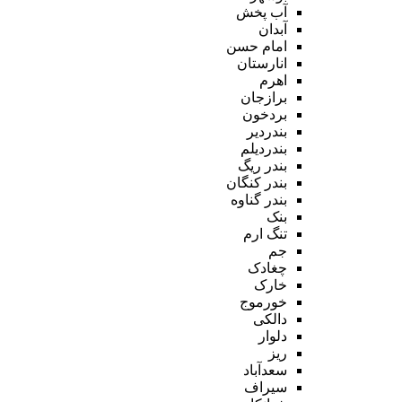
آب پخش
آبدان
امام حسن
انارستان
اهرم
برازجان
بردخون
بندردیر
بندردیلم
بندر ریگ
بندر کنگان
بندر گناوه
بنک
تنگ ارم
جم
چغادک
خارک
خورموج
دالکی
دلوار
ریز
سعدآباد
سیراف