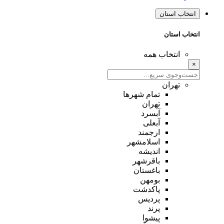
انتخاب استان
انتخاب استان
انتخاب همه
×
تهران
تمام شهر‌ها
تهران
آبسرد
آبعلی
ارجمند
اسلامشهر
اندیشه
باقرشهر
باغستان
بومهن
پاکدشت
پردیس
پرند
پیشوا