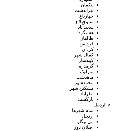
تنکمان
تهراندشت
چهارباغ
ساوجبلاغ
سعیدآباد
هشتگرد
طالقان
فردیس
کردان
کمال شهر
کوهسار
گرمدره
مارلیک
ماهدشت
محمدشهر
مشکین شهر
نظرآباد
بازگشت
اردبیل
تمام شهر‌ها
اردبیل
آبی بیگلو
اصلان دوز