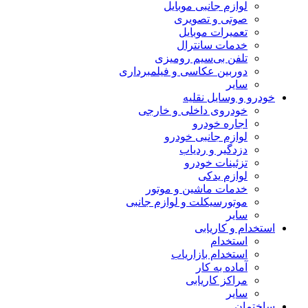
لوازم جانبی موبایل
صوتی و تصویری
تعمیرات موبایل
خدمات سانترال
تلفن بی‌سیم رومیزی
دوربین عکاسی و فیلمبرداری
سایر
خودرو و وسایل نقلیه
خودروی داخلی و خارجی
اجاره خودرو
لوازم جانبی خودرو
دزدگیر و ردیاب
تزئینات خودرو
لوازم یدکی
خدمات ماشین و موتور
موتورسیکلت و لوازم جانبی
سایر
استخدام و کاریابی
استخدام
استخدام بازاریاب
آماده به کار
مراکز کاریابی
سایر
ساختمان