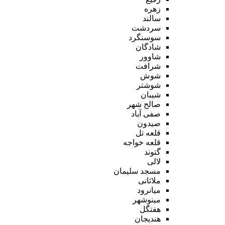
زهره
سالند
سردشت
سوسنگرد
شادگان
شاوور
شرافت
شوش
شوشتر
شیبان
صالح شهر
صفی آباد
صیدون
قلعه تل
قلعه خواجه
گتوند
لالی
مسجد سلیمان
ملاثانی
میانرود
مینوشهر
هفتگل
هندیجان