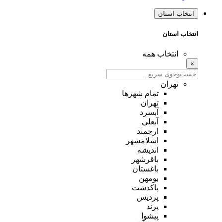
انتخاب استان
انتخاب استان
انتخاب همه
×
تهران
تمام شهر‌ها
تهران
آبسرد
آبعلی
ارجمند
اسلامشهر
اندیشه
باقرشهر
باغستان
بومهن
پاکدشت
پردیس
پرند
پیشوا