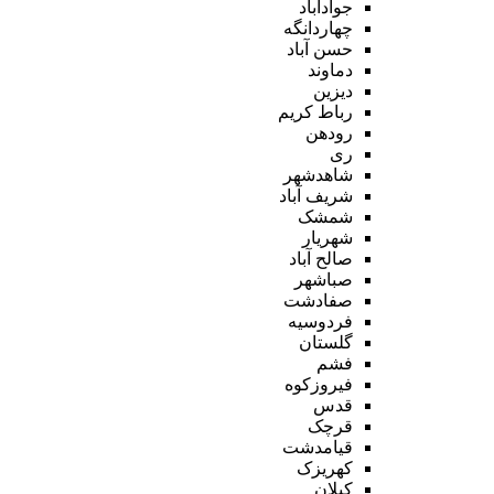
جوادآباد
چهاردانگه
حسن آباد
دماوند
دیزین
رباط کریم
رودهن
ری
شاهدشهر
شریف آباد
شمشک
شهریار
صالح آباد
صباشهر
صفادشت
فردوسیه
گلستان
فشم
فیروزکوه
قدس
قرچک
قیامدشت
کهریزک
کیلان