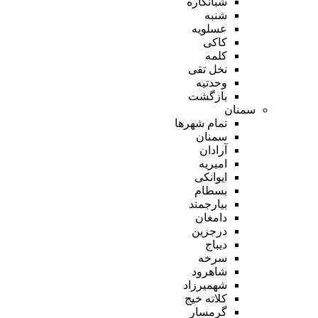
شبانکاره
شنبه
عسلویه
کاکی
کلمه
نخل تقی
وحدتیه
بازگشت
سمنان
تمام شهر‌ها
سمنان
آرادان
امیریه
ایوانکی
بسطام
بیارجمند
دامغان
درجزین
دیباج
سرخه
شاهرود
شهمیرزاد
کلاته خیج
گرمسار