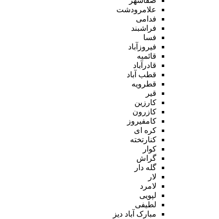
صفاشهر
علامرودشت
فدامی
فراشبند
فسا
فیروزآباد
قائمیه
قادرآباد
قطب آباد
قطرویه
قیر
کارزین
کازرون
کامفیروز
کره ای
کنارتخته
کوار
گراش
گله دار
لار
لامرد
لپویی
لطیفی
مبارک آباد دیز