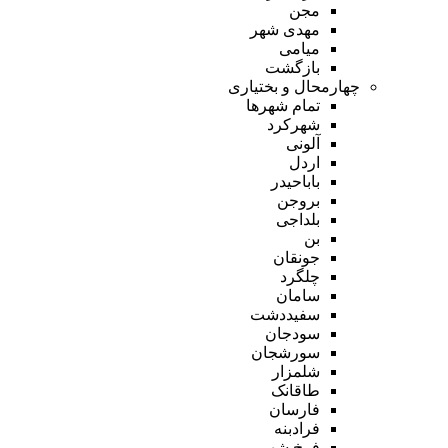
مجن
مهدی شهر
میامی
بازگشت
چهارمحال و بختیاری
تمام شهر‌ها
شهرکرد
آلونی
اردل
باباحیدر
بروجن
بلداجی
بن
جونقان
چلگرد
سامان
سفیددشت
سودجان
سورشجان
شلمزار
طاقانک
فارسان
فرادبنه
فرخ شهر