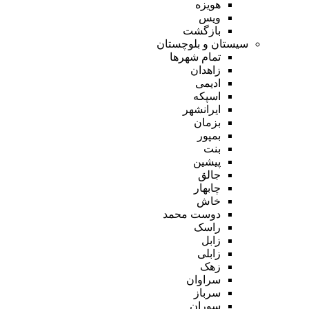
هویزه
ویس
بازگشت
سیستان و بلوچستان
تمام شهر‌ها
زاهدان
ادیمی
اسپکه
ایرانشهر
بزمان
بمپور
بنت
پیشین
جالق
چابهار
خاش
دوست محمد
راسک
زابل
زابلی
زهک
سراوان
سرباز
سوران