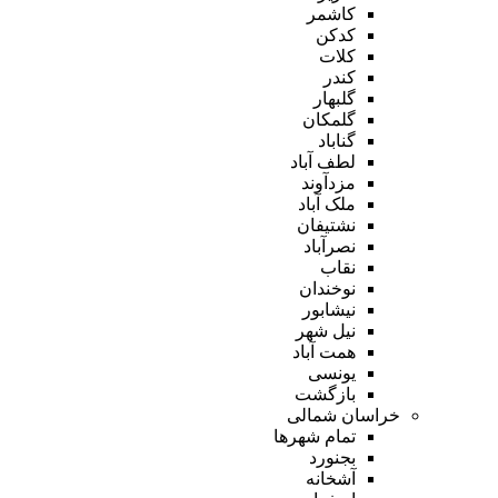
کاشمر
کدکن
کلات
کندر
گلبهار
گلمکان
گناباد
لطف آباد
مزدآوند
ملک آباد
نشتیفان
نصرآباد
نقاب
نوخندان
نیشابور
نیل شهر
همت آباد
یونسی
بازگشت
خراسان شمالی
تمام شهر‌ها
بجنورد
آشخانه