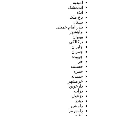
امیدیه
اندیمشک
ایذه
باغ ملک
بستان
بندر امام خمینی
ماهشهر
بهبهان
ترکالکی
جایزان
چمران
چوبیده
حر
حسینیه
حمزه
حمیدیه
خرمشهر
دارخوین
دزآب
دزفول
دهدز
رامشیر
رامهرمز
رفیع