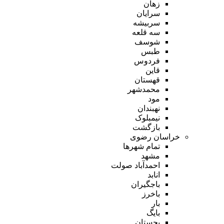
زهان
سرایان
سربیشه
سه قلعه
شوسف
طبس
فردوس
قاین
قهستان
محمدشهر
مود
نهبندان
نیمبلوک
بازگشت
خراسان رضوی
تمام شهر‌ها
مشهد
احمدآباد صولت
انابد
باجگیران
باخرز
بار
بایگ
بجستان