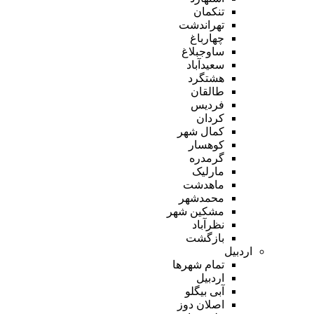
تنکمان
تهراندشت
چهارباغ
ساوجبلاغ
سعیدآباد
هشتگرد
طالقان
فردیس
کردان
کمال شهر
کوهسار
گرمدره
مارلیک
ماهدشت
محمدشهر
مشکین شهر
نظرآباد
بازگشت
اردبیل
تمام شهر‌ها
اردبیل
آبی بیگلو
اصلان دوز