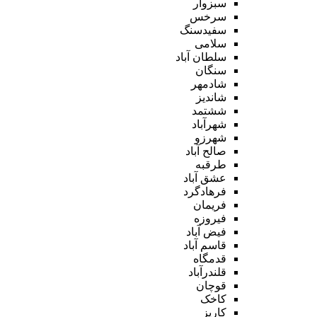
سبزوار
سرخس
سفیدسنگ
سلامی
سلطان آباد
سنگان
شادمهر
شاندیز
ششتمد
شهرآباد
شهرزو
صالح آباد
طرقبه
عشق آباد
فرهادگرد
فریمان
فیروزه
فیض آباد
قاسم آباد
قدمگاه
قلندرآباد
قوچان
کاخک
کاریز