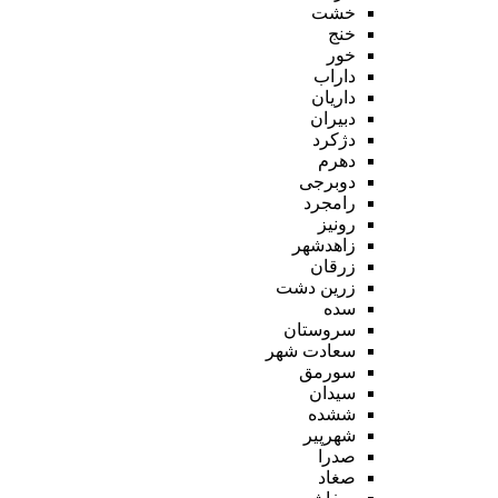
خشت
خنج
خور
داراب
داریان
دبیران
دژکرد
دهرم
دوبرجی
رامجرد
رونیز
زاهدشهر
زرقان
زرین دشت
سده
سروستان
سعادت شهر
سورمق
سیدان
ششده
شهرپیر
صدرا
صغاد