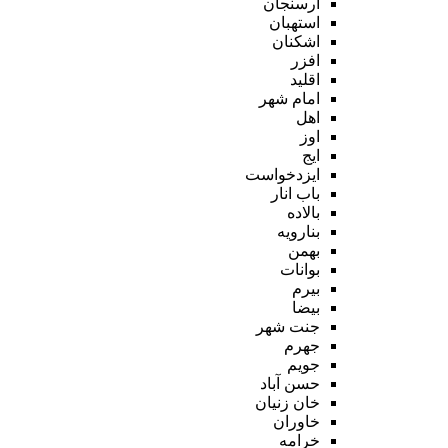
ارسنجان
استهبان
اشکنان
افزر
اقلید
امام شهر
اهل
اوز
ایج
ایزدخواست
باب انار
بالاده
بنارویه
بهمن
بوانات
بیرم
بیضا
جنت شهر
جهرم
جویم
حسن آباد
خان زنیان
خاوران
خرامه