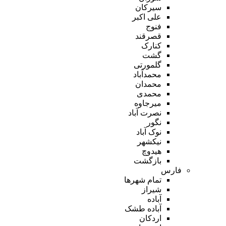
سیرکان
علی اکبر
فنوج
قصرقند
کنارک
گشت
گلمورتی
محمدآباد
محمدان
محمدی
میرجاوه
نصرت آباد
نگور
نوک آباد
نیکشهر
هیدوچ
بازگشت
فارس
تمام شهر‌ها
شیراز
آباده
آباده طشک
اردکان