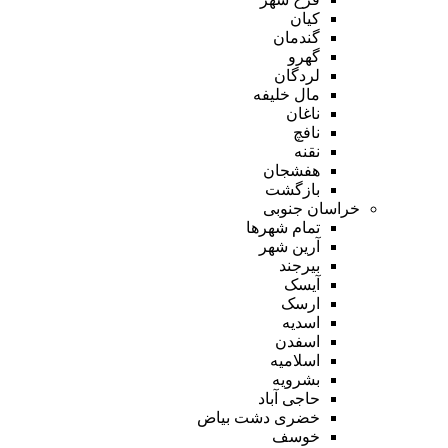
کیان
گندمان
گهرو
لردگان
مال خلیفه
ناغان
نافچ
نقنه
هفشجان
بازگشت
خراسان جنوبی
تمام شهر‌ها
آرین شهر
بیرجند
آیسک
ارسک
اسدیه
اسفدن
اسلامیه
بشرویه
حاجی آباد
خضری دشت بیاض
خوسف