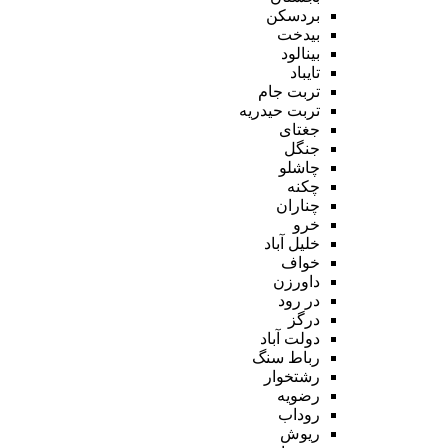
بردسکن
بیدخت
بینالود
تایباد
تربت جام
تربت حیدریه
جغتای
جنگل
چاشلو
چکنه
چناران
خرو
خلیل آباد
خواف
داورزن
در رود
درگز
دولت آباد
رباط سنگ
رشتخوار
رضویه
روداب
ریوش