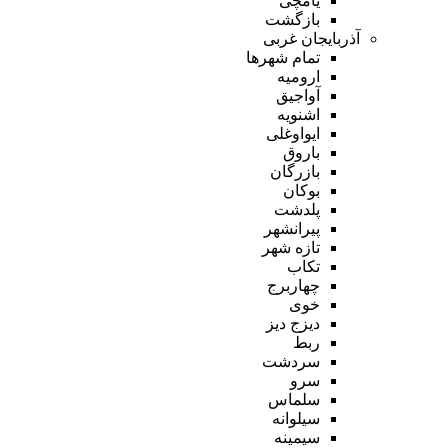
یامچی
بازگشت
آذربایجان غربی
تمام شهر‌ها
ارومیه
آواجیق
اشنویه
ایواوغلی
باروق
بازرگان
بوکان
پلدشت
پیرانشهر
تازه شهر
تکاب
چهاربرج
خوی
دیزج دیز
ربط
سردشت
سرو
سلماس
سیلوانه
سیمینه