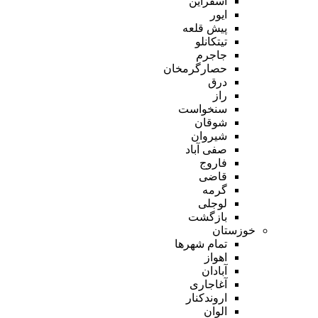
اسفراین
ایور
پیش قلعه
تیتکانلو
جاجرم
حصارگرمخان
درق
راز
سنخواست
شوقان
شیروان
صفی آباد
فاروج
قاضی
گرمه
لوجلی
بازگشت
خوزستان
تمام شهر‌ها
اهواز
آبادان
آغاجاری
اروندکنار
الوان