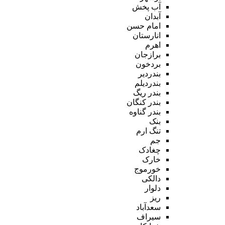
آب پخش
آبدان
امام حسن
انارستان
اهرم
برازجان
بردخون
بندردیر
بندردیلم
بندر ریگ
بندر کنگان
بندر گناوه
بنک
تنگ ارم
جم
چغادک
خارک
خورموج
دالکی
دلوار
ریز
سعدآباد
سیراف