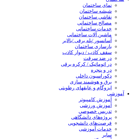
نمای ساختمان
شیشه ساختمان
نقاشی ساختمان
مصالح ساختمانی
خدمات ساختمانی
ماشین آلات ساختمانی
آسانسور /پله برقی /بالابر
بازسازی ساختمان
سقف کاذب / دیوار کاذب
در ضد سرقت
در اتوماتیک / کرکره برقی
در و پنجره
دکوراسیون داخلی
برق و هوشمند سازی
ایزوگام و عایقهای رطوبتی
آموزشی
آموزش کامپیوتر
آموزش ورزشی
تدریس خصوصی
پروژه‌های دانشگاهی
فرصت‌های دانشجویی
خدمات آموزشی
سایر