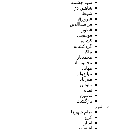
سیه چشمه
شاهین دژ
شوط
فیرورق
قر ضیاالدین
قطور
قوشچی
کشاورز
گردکشانه
ماکو
محمدیار
محمودآباد
مهاباد
میاندوآب
میرآباد
نالوس
نقده
نوشین
بازگشت
البرز
تمام شهر‌ها
کرج
اسارا
اشتهارد