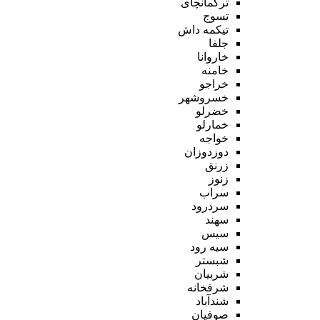
ترکمانچای
تسوج
تیکمه داش
جلفا
خاروانا
خامنه
خراجو
خسروشهر
خضرلو
خمارلو
خواجه
دوزدوزان
زرنق
زنوز
سراب
سردرود
سهند
سیس
سیه رود
شبستر
شربیان
شرفخانه
شندآباد
صوفیان