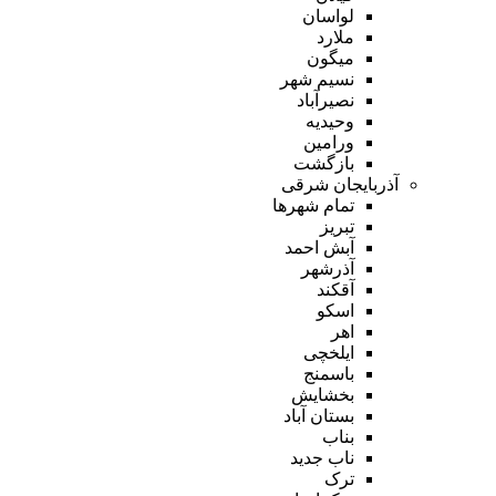
لواسان
ملارد
میگون
نسیم شهر
نصیرآباد
وحیدیه
ورامین
بازگشت
آذربایجان شرقی
تمام شهر‌ها
تبریز
آبش احمد
آذرشهر
آقکند
اسکو
اهر
ایلخچی
باسمنج
بخشایش
بستان آباد
بناب
ناب جدید
ترک