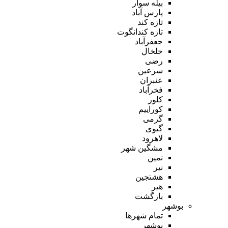
بیله سوار
پارس آباد
تازه کند
تازه کندانگوت
جعفرآباد
خلخال
رضی
سرعین
عنبران
فخرآباد
کلور
کوراییم
گرمی
گیوی
لاهرود
مشگین شهر
نمین
نیر
هشتجین
هیر
بازگشت
بوشهر
تمام شهر‌ها
بوشهر