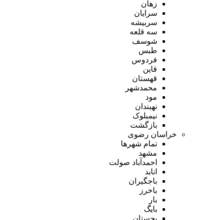
زهان
سرایان
سربیشه
سه قلعه
شوسف
طبس
فردوس
قاین
قهستان
محمدشهر
مود
نهبندان
نیمبلوک
بازگشت
خراسان رضوی
تمام شهر‌ها
مشهد
احمدآباد صولت
انابد
باجگیران
باخرز
بار
بایگ
بجستان