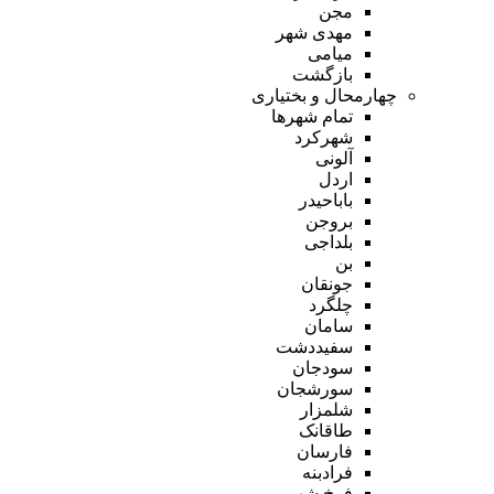
مجن
مهدی شهر
میامی
بازگشت
چهارمحال و بختیاری
تمام شهر‌ها
شهرکرد
آلونی
اردل
باباحیدر
بروجن
بلداجی
بن
جونقان
چلگرد
سامان
سفیددشت
سودجان
سورشجان
شلمزار
طاقانک
فارسان
فرادبنه
فرخ شهر