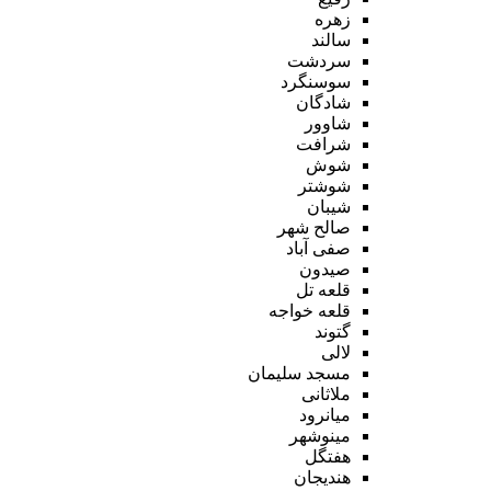
زهره
سالند
سردشت
سوسنگرد
شادگان
شاوور
شرافت
شوش
شوشتر
شیبان
صالح شهر
صفی آباد
صیدون
قلعه تل
قلعه خواجه
گتوند
لالی
مسجد سلیمان
ملاثانی
میانرود
مینوشهر
هفتگل
هندیجان