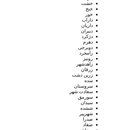
خشت
خنج
خور
داراب
داریان
دبیران
دژکرد
دهرم
دوبرجی
رامجرد
رونیز
زاهدشهر
زرقان
زرین دشت
سده
سروستان
سعادت شهر
سورمق
سیدان
ششده
شهرپیر
صدرا
صغاد