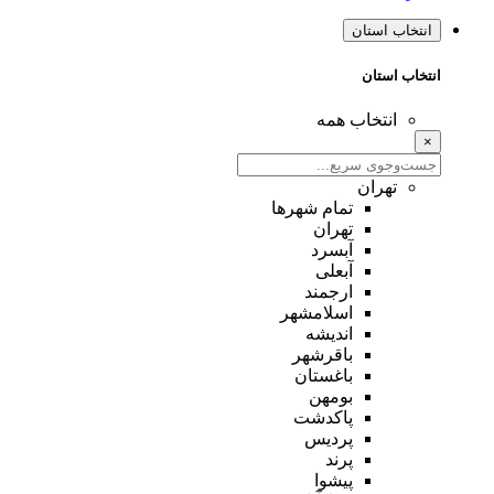
انتخاب استان
انتخاب استان
انتخاب همه
×
تهران
تمام شهر‌ها
تهران
آبسرد
آبعلی
ارجمند
اسلامشهر
اندیشه
باقرشهر
باغستان
بومهن
پاکدشت
پردیس
پرند
پیشوا