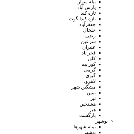
بیله سوار
پارس آباد
تازه کند
تازه کندانگوت
جعفرآباد
خلخال
رضی
سرعین
عنبران
فخرآباد
کلور
کوراییم
گرمی
گیوی
لاهرود
مشگین شهر
نمین
نیر
هشتجین
هیر
بازگشت
بوشهر
تمام شهر‌ها
بوشهر