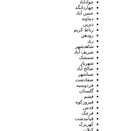
جوادآباد
چهاردانگه
حسن آباد
دماوند
دیزین
رباط کریم
رودهن
ری
شاهدشهر
شریف آباد
شمشک
شهریار
صالح آباد
صباشهر
صفادشت
فردوسیه
گلستان
فشم
فیروزکوه
قدس
قرچک
قیامدشت
کهریزک
کیلان