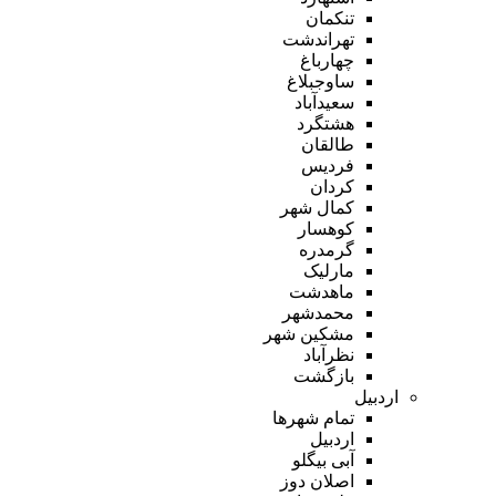
تنکمان
تهراندشت
چهارباغ
ساوجبلاغ
سعیدآباد
هشتگرد
طالقان
فردیس
کردان
کمال شهر
کوهسار
گرمدره
مارلیک
ماهدشت
محمدشهر
مشکین شهر
نظرآباد
بازگشت
اردبیل
تمام شهر‌ها
اردبیل
آبی بیگلو
اصلان دوز