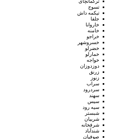
ترکمانچای
تسوج
تیکمه داش
جلفا
خاروانا
خامنه
خراجو
خسروشهر
خضرلو
خمارلو
خواجه
دوزدوزان
زرنق
زنوز
سراب
سردرود
سهند
سیس
سیه رود
شبستر
شربیان
شرفخانه
شندآباد
صوفیان