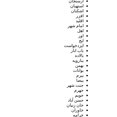
ارسنجان
استهبان
اشکنان
افزر
اقلید
امام شهر
اهل
اوز
ایج
ایزدخواست
باب انار
بالاده
بنارویه
بهمن
بوانات
بیرم
بیضا
جنت شهر
جهرم
جویم
حسن آباد
خان زنیان
خاوران
خرامه