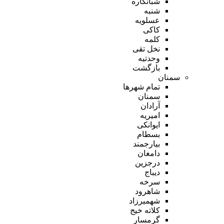
شبانکاره
شنبه
عسلویه
کاکی
کلمه
نخل تقی
وحدتیه
بازگشت
سمنان
تمام شهر‌ها
سمنان
آرادان
امیریه
ایوانکی
بسطام
بیارجمند
دامغان
درجزین
دیباج
سرخه
شاهرود
شهمیرزاد
کلاته خیج
گرمسار