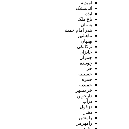
امیدیه
اندیمشک
ایذه
باغ ملک
بستان
بندر امام خمینی
ماهشهر
بهبهان
ترکالکی
جایزان
چمران
چوبیده
حر
حسینیه
حمزه
حمیدیه
خرمشهر
دارخوین
دزآب
دزفول
دهدز
رامشیر
رامهرمز
رفیع