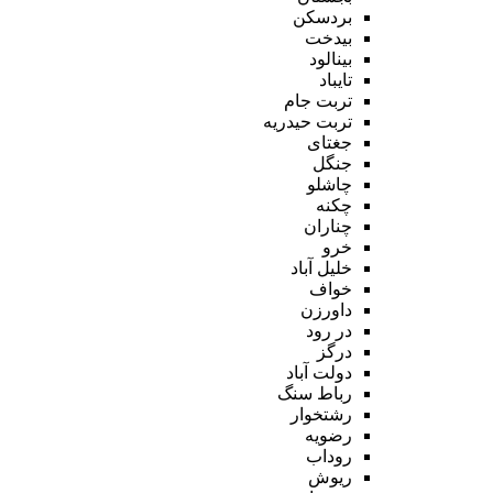
بردسکن
بیدخت
بینالود
تایباد
تربت جام
تربت حیدریه
جغتای
جنگل
چاشلو
چکنه
چناران
خرو
خلیل آباد
خواف
داورزن
در رود
درگز
دولت آباد
رباط سنگ
رشتخوار
رضویه
روداب
ریوش