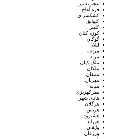
عجب شیر
قره آغاج
کشکسرای
کلوانق
کلیبر
کوزه کنان
گوگان
لیلان
مراغه
مرند
ملک کیان
ملکان
ممقان
مهربان
میانه
نظرکهریزی
هادی شهر
هرگلان
هریس
هشترود
هوراند
وایقان
ورزقان