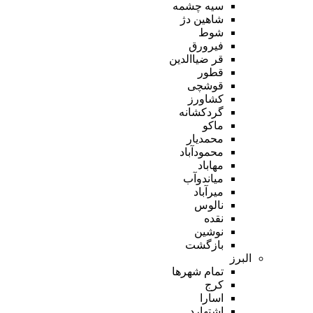
سیه چشمه
شاهین دژ
شوط
فیرورق
قر ضیاالدین
قطور
قوشچی
کشاورز
گردکشانه
ماکو
محمدیار
محمودآباد
مهاباد
میاندوآب
میرآباد
نالوس
نقده
نوشین
بازگشت
البرز
تمام شهر‌ها
کرج
اسارا
اشتهارد