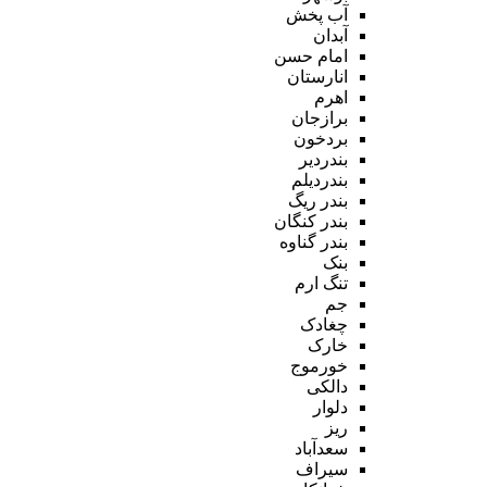
آب پخش
آبدان
امام حسن
انارستان
اهرم
برازجان
بردخون
بندردیر
بندردیلم
بندر ریگ
بندر کنگان
بندر گناوه
بنک
تنگ ارم
جم
چغادک
خارک
خورموج
دالکی
دلوار
ریز
سعدآباد
سیراف