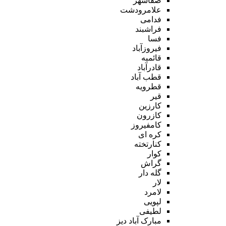
صفاشهر
علامرودشت
فدامی
فراشبند
فسا
فیروزآباد
قائمیه
قادرآباد
قطب آباد
قطرویه
قیر
کارزین
کازرون
کامفیروز
کره ای
کنارتخته
کوار
گراش
گله دار
لار
لامرد
لپویی
لطیفی
مبارک آباد دیز