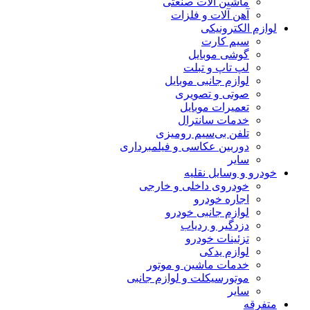
ماشین آلات صنعتی
آهن آلات و فلزات
لوازم الکترونیکی
سیم کارت
گوشی موبایل
لپ تاپ و تبلت
لوازم جانبی موبایل
صوتی و تصویری
تعمیرات موبایل
خدمات سانترال
تلفن بی‌سیم رومیزی
دوربین عکاسی و فیلمبرداری
سایر
خودرو و وسایل نقلیه
خودروی داخلی و خارجی
اجاره خودرو
لوازم جانبی خودرو
دزدگیر و ردیاب
تزئینات خودرو
لوازم یدکی
خدمات ماشین و موتور
موتورسیکلت و لوازم جانبی
سایر
متفرقه