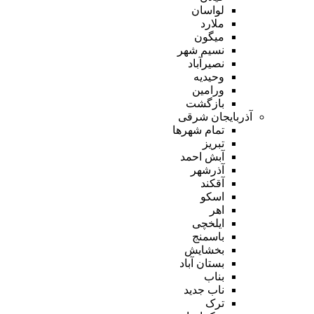
لواسان
ملارد
میگون
نسیم شهر
نصیرآباد
وحیدیه
ورامین
بازگشت
آذربایجان شرقی
تمام شهر‌ها
تبریز
آبش احمد
آذرشهر
آقکند
اسکو
اهر
ایلخچی
باسمنج
بخشایش
بستان آباد
بناب
ناب جدید
ترک