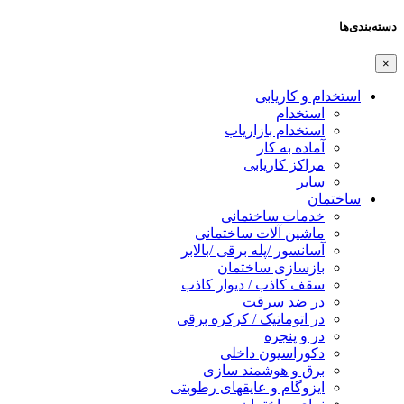
دسته‌بندی‌ها
×
استخدام و کاریابی
استخدام
استخدام بازاریاب
آماده به کار
مراکز کاریابی
سایر
ساختمان
خدمات ساختمانی
ماشین آلات ساختمانی
آسانسور /پله برقی /بالابر
بازسازی ساختمان
سقف کاذب / دیوار کاذب
در ضد سرقت
در اتوماتیک / کرکره برقی
در و پنجره
دکوراسیون داخلی
برق و هوشمند سازی
ایزوگام و عایقهای رطوبتی