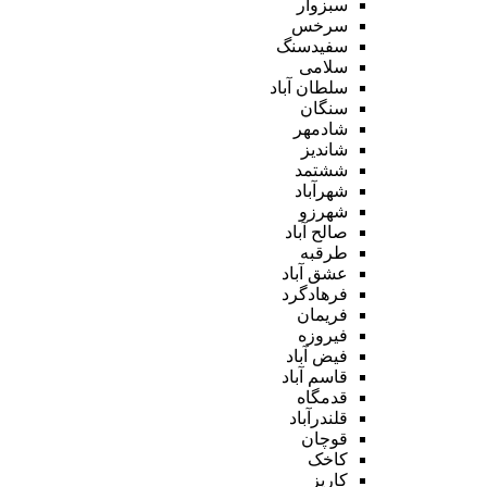
سبزوار
سرخس
سفیدسنگ
سلامی
سلطان آباد
سنگان
شادمهر
شاندیز
ششتمد
شهرآباد
شهرزو
صالح آباد
طرقبه
عشق آباد
فرهادگرد
فریمان
فیروزه
فیض آباد
قاسم آباد
قدمگاه
قلندرآباد
قوچان
کاخک
کاریز