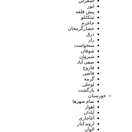
اسفراین
ایور
پیش قلعه
تیتکانلو
جاجرم
حصارگرمخان
درق
راز
سنخواست
شوقان
شیروان
صفی آباد
فاروج
قاضی
گرمه
لوجلی
بازگشت
خوزستان
تمام شهر‌ها
اهواز
آبادان
آغاجاری
اروندکنار
الوان