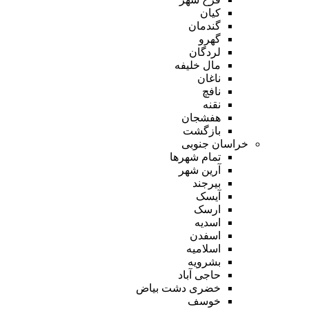
کیان
گندمان
گهرو
لردگان
مال خلیفه
ناغان
نافچ
نقنه
هفشجان
بازگشت
خراسان جنوبی
تمام شهر‌ها
آرین شهر
بیرجند
آیسک
ارسک
اسدیه
اسفدن
اسلامیه
بشرویه
حاجی آباد
خضری دشت بیاض
خوسف