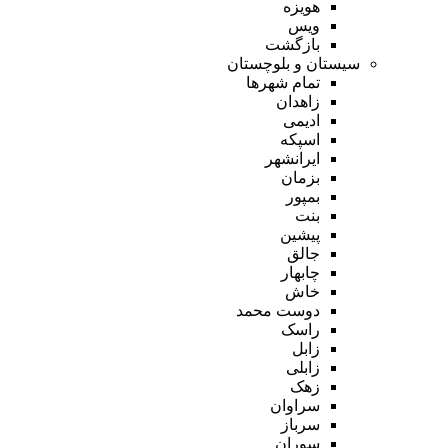
هویزه
ویس
بازگشت
سیستان و بلوچستان
تمام شهر‌ها
زاهدان
ادیمی
اسپکه
ایرانشهر
بزمان
بمپور
بنت
پیشین
جالق
چابهار
خاش
دوست محمد
راسک
زابل
زابلی
زهک
سراوان
سرباز
سوران