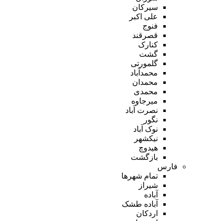
سیرکان
علی اکبر
فنوج
قصرقند
کنارک
گشت
گلمورتی
محمدآباد
محمدان
محمدی
میرجاوه
نصرت آباد
نگور
نوک آباد
نیکشهر
هیدوچ
بازگشت
فارس
تمام شهر‌ها
شیراز
آباده
آباده طشک
اردکان