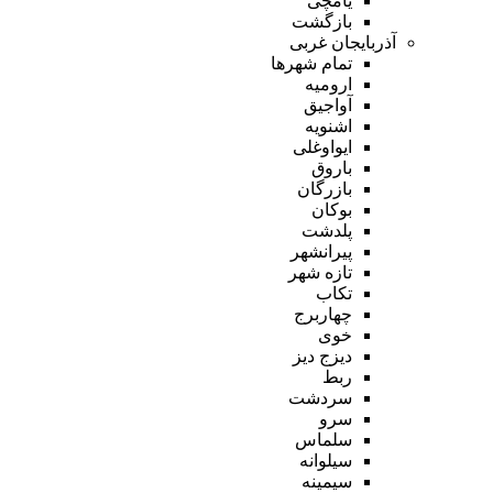
یامچی
بازگشت
آذربایجان غربی
تمام شهر‌ها
ارومیه
آواجیق
اشنویه
ایواوغلی
باروق
بازرگان
بوکان
پلدشت
پیرانشهر
تازه شهر
تکاب
چهاربرج
خوی
دیزج دیز
ربط
سردشت
سرو
سلماس
سیلوانه
سیمینه