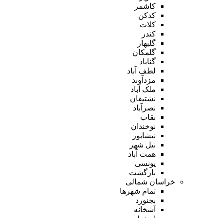
کاشمر
کدکن
کلات
کندر
گلبهار
گلمکان
گناباد
لطف آباد
مزدآوند
ملک آباد
نشتیفان
نصرآباد
نقاب
نوخندان
نیشابور
نیل شهر
همت آباد
یونسی
بازگشت
خراسان شمالی
تمام شهر‌ها
بجنورد
آشخانه