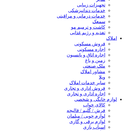
تجهیزات زیبایی
خدمات دندانپزشکی
خدمات درمانی و مراقبتی
سمعک
کاشت و ترمیم مو
تغذیه و رژیم غذایی
املاک
فروش مسکونی
اجاره مسکونی
اجاره اتاق و پانسیون
زمین و باغ
ملک صنعتی
مشاور املاک
ویلا
سایر خدمات املاک
فروش اداری و تجاری
اجاره اداری و تجاری
لوازم خانگی و شخصی
کالای خواب
فرش / گلیم / قالیچه
لوازم چوبی / مبلمان
لوازم برقی و گازی
اسباب بازی