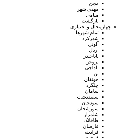
مجن
مهدی شهر
میامی
بازگشت
چهارمحال و بختیاری
تمام شهر‌ها
شهرکرد
آلونی
اردل
باباحیدر
بروجن
بلداجی
بن
جونقان
چلگرد
سامان
سفیددشت
سودجان
سورشجان
شلمزار
طاقانک
فارسان
فرادبنه
فرخ شهر