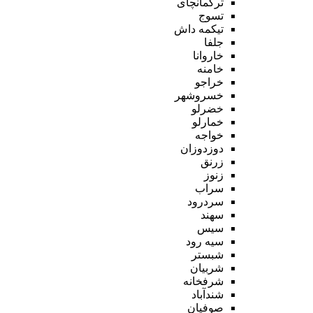
ترکمانچای
تسوج
تیکمه داش
جلفا
خاروانا
خامنه
خراجو
خسروشهر
خضرلو
خمارلو
خواجه
دوزدوزان
زرنق
زنوز
سراب
سردرود
سهند
سیس
سیه رود
شبستر
شربیان
شرفخانه
شندآباد
صوفیان