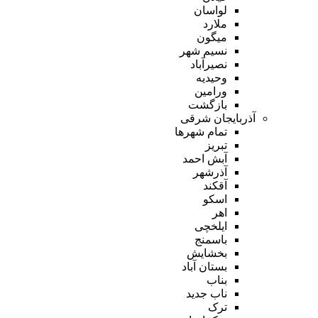
لواسان
ملارد
میگون
نسیم شهر
نصیرآباد
وحیدیه
ورامین
بازگشت
آذربایجان شرقی
تمام شهر‌ها
تبریز
آبش احمد
آذرشهر
آقکند
اسکو
اهر
ایلخچی
باسمنج
بخشایش
بستان آباد
بناب
ناب جدید
ترک