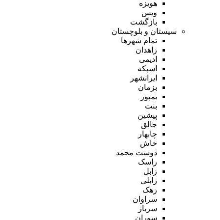
هویزه
ویس
بازگشت
سیستان و بلوچستان
تمام شهر‌ها
زاهدان
ادیمی
اسپکه
ایرانشهر
بزمان
بمپور
بنت
پیشین
جالق
چابهار
خاش
دوست محمد
راسک
زابل
زابلی
زهک
سراوان
سرباز
سوران