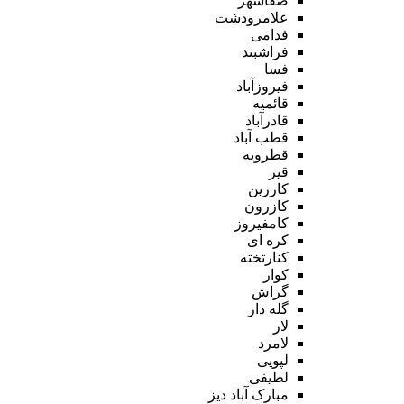
صفاشهر
علامرودشت
فدامی
فراشبند
فسا
فیروزآباد
قائمیه
قادرآباد
قطب آباد
قطرویه
قیر
کارزین
کازرون
کامفیروز
کره ای
کنارتخته
کوار
گراش
گله دار
لار
لامرد
لپویی
لطیفی
مبارک آباد دیز