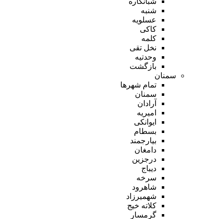
شبانکاره
شنبه
عسلویه
کاکی
کلمه
نخل تقی
وحدتیه
بازگشت
سمنان
تمام شهر‌ها
سمنان
آرادان
امیریه
ایوانکی
بسطام
بیارجمند
دامغان
درجزین
دیباج
سرخه
شاهرود
شهمیرزاد
کلاته خیج
گرمسار