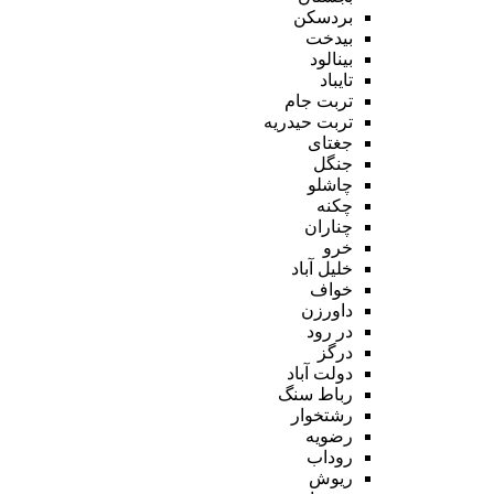
بردسکن
بیدخت
بینالود
تایباد
تربت جام
تربت حیدریه
جغتای
جنگل
چاشلو
چکنه
چناران
خرو
خلیل آباد
خواف
داورزن
در رود
درگز
دولت آباد
رباط سنگ
رشتخوار
رضویه
روداب
ریوش