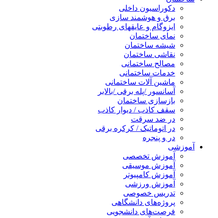
دکوراسیون داخلی
برق و هوشمند سازی
ایزوگام و عایقهای رطوبتی
نمای ساختمان
شیشه ساختمان
نقاشی ساختمان
مصالح ساختمانی
خدمات ساختمانی
ماشین آلات ساختمانی
آسانسور /پله برقی /بالابر
بازسازی ساختمان
سقف کاذب / دیوار کاذب
در ضد سرقت
در اتوماتیک / کرکره برقی
در و پنجره
آموزشی
آموزش تخصصی
آموزش موسیقی
آموزش کامپیوتر
آموزش ورزشی
تدریس خصوصی
پروژه‌های دانشگاهی
فرصت‌های دانشجویی