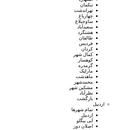
تنکمان
تهراندشت
چهارباغ
ساوجبلاغ
سعیدآباد
هشتگرد
طالقان
فردیس
کردان
کمال شهر
کوهسار
گرمدره
مارلیک
ماهدشت
محمدشهر
مشکین شهر
نظرآباد
بازگشت
اردبیل
تمام شهر‌ها
اردبیل
آبی بیگلو
اصلان دوز