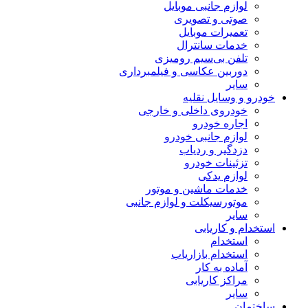
لوازم جانبی موبایل
صوتی و تصویری
تعمیرات موبایل
خدمات سانترال
تلفن بی‌سیم رومیزی
دوربین عکاسی و فیلمبرداری
سایر
خودرو و وسایل نقلیه
خودروی داخلی و خارجی
اجاره خودرو
لوازم جانبی خودرو
دزدگیر و ردیاب
تزئینات خودرو
لوازم یدکی
خدمات ماشین و موتور
موتورسیکلت و لوازم جانبی
سایر
استخدام و کاریابی
استخدام
استخدام بازاریاب
آماده به کار
مراکز کاریابی
سایر
ساختمان