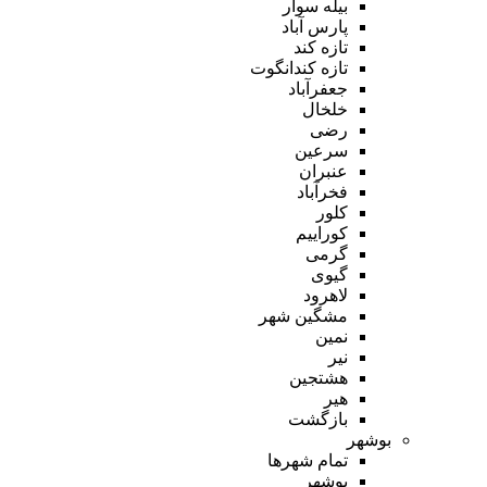
بیله سوار
پارس آباد
تازه کند
تازه کندانگوت
جعفرآباد
خلخال
رضی
سرعین
عنبران
فخرآباد
کلور
کوراییم
گرمی
گیوی
لاهرود
مشگین شهر
نمین
نیر
هشتجین
هیر
بازگشت
بوشهر
تمام شهر‌ها
بوشهر