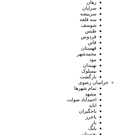
زهان
سرایان
سربیشه
سه قلعه
شوسف
طبس
فردوس
قاین
قهستان
محمدشهر
مود
نهبندان
نیمبلوک
بازگشت
خراسان رضوی
تمام شهر‌ها
مشهد
احمدآباد صولت
انابد
باجگیران
باخرز
بار
بایگ
بجستان