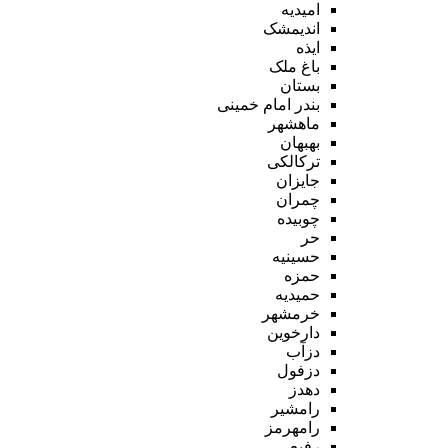
امیدیه
اندیمشک
ایذه
باغ ملک
بستان
بندر امام خمینی
ماهشهر
بهبهان
ترکالکی
جایزان
چمران
چوبیده
حر
حسینیه
حمزه
حمیدیه
خرمشهر
دارخوین
دزآب
دزفول
دهدز
رامشیر
رامهرمز
رفیع