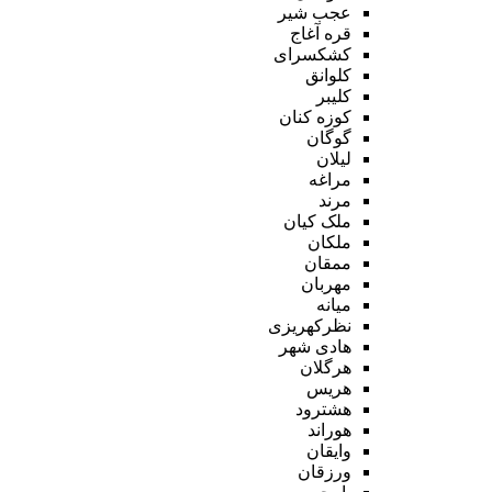
عجب شیر
قره آغاج
کشکسرای
کلوانق
کلیبر
کوزه کنان
گوگان
لیلان
مراغه
مرند
ملک کیان
ملکان
ممقان
مهربان
میانه
نظرکهریزی
هادی شهر
هرگلان
هریس
هشترود
هوراند
وایقان
ورزقان