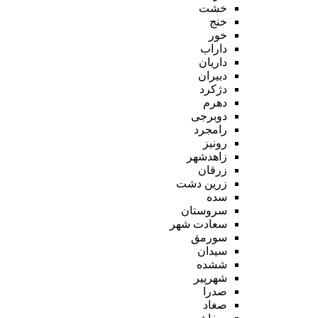
خشت
خنج
خور
داراب
داریان
دبیران
دژکرد
دهرم
دوبرجی
رامجرد
رونیز
زاهدشهر
زرقان
زرین دشت
سده
سروستان
سعادت شهر
سورمق
سیدان
ششده
شهرپیر
صدرا
صغاد