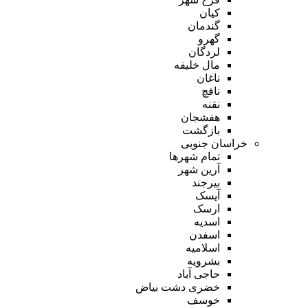
کیان
گندمان
گهرو
لردگان
مال خلیفه
ناغان
نافچ
نقنه
هفشجان
بازگشت
خراسان جنوبی
تمام شهر‌ها
آرین شهر
بیرجند
آیسک
ارسک
اسدیه
اسفدن
اسلامیه
بشرویه
حاجی آباد
خضری دشت بیاض
خوسف