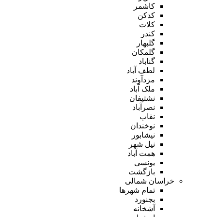
کاشمر
کدکن
کلات
کندر
گلبهار
گلمکان
گناباد
لطف آباد
مزدآوند
ملک آباد
نشتیفان
نصرآباد
نقاب
نوخندان
نیشابور
نیل شهر
همت آباد
یونسی
بازگشت
خراسان شمالی
تمام شهر‌ها
بجنورد
آشخانه