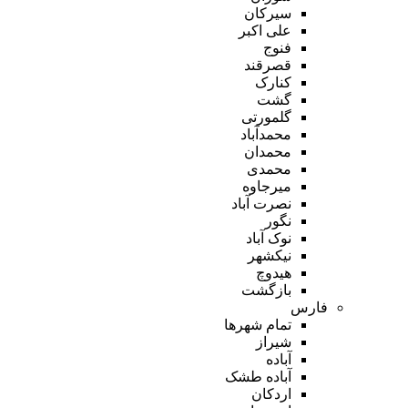
سیرکان
علی اکبر
فنوج
قصرقند
کنارک
گشت
گلمورتی
محمدآباد
محمدان
محمدی
میرجاوه
نصرت آباد
نگور
نوک آباد
نیکشهر
هیدوچ
بازگشت
فارس
تمام شهر‌ها
شیراز
آباده
آباده طشک
اردکان