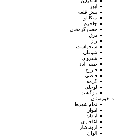
اسفراین
ایور
پیش قلعه
تیتکانلو
جاجرم
حصارگرمخان
درق
راز
سنخواست
شوقان
شیروان
صفی آباد
فاروج
قاضی
گرمه
لوجلی
بازگشت
خوزستان
تمام شهر‌ها
اهواز
آبادان
آغاجاری
اروندکنار
الوان