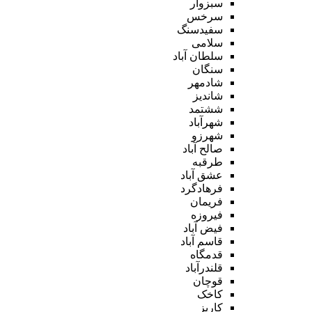
سبزوار
سرخس
سفیدسنگ
سلامی
سلطان آباد
سنگان
شادمهر
شاندیز
ششتمد
شهرآباد
شهرزو
صالح آباد
طرقبه
عشق آباد
فرهادگرد
فریمان
فیروزه
فیض آباد
قاسم آباد
قدمگاه
قلندرآباد
قوچان
کاخک
کاریز