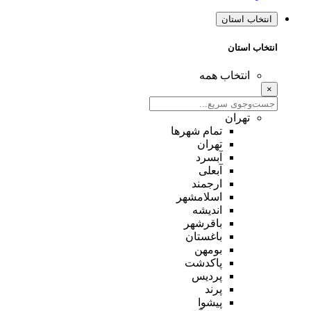
انتخاب استان
انتخاب استان
انتخاب همه
×
تهران
تمام شهر‌ها
تهران
آبسرد
آبعلی
ارجمند
اسلامشهر
اندیشه
باقرشهر
باغستان
بومهن
پاکدشت
پردیس
پرند
پیشوا