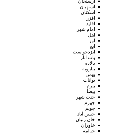
ارسنجان
استهبان
اشکنان
افزر
اقلید
امام شهر
اهل
اوز
ایج
ایزدخواست
باب انار
بالاده
بنارویه
بهمن
بوانات
بیرم
بیضا
جنت شهر
جهرم
جویم
حسن آباد
خان زنیان
خاوران
خرامه