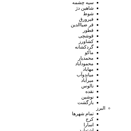
سیه چشمه
شاهین دژ
شوط
فیرورق
قر ضیاالدین
قطور
قوشچی
کشاورز
گردکشانه
ماکو
محمدیار
محمودآباد
مهاباد
میاندوآب
میرآباد
نالوس
نقده
نوشین
بازگشت
البرز
تمام شهر‌ها
کرج
اسارا
اشتهارد