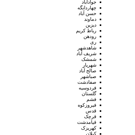
جوادآباد
چهاردانگه
حسن آباد
دماوند
دیزین
رباط کریم
رودهن
ری
شاهدشهر
شریف آباد
شمشک
شهریار
صالح آباد
صباشهر
صفادشت
فردوسیه
گلستان
فشم
فیروزکوه
قدس
قرچک
قیامدشت
کهریزک
کیلان