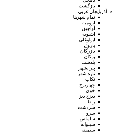
یامچی
بازگشت
آذربایجان غربی
تمام شهر‌ها
ارومیه
آواجیق
اشنویه
ایواوغلی
باروق
بازرگان
بوکان
پلدشت
پیرانشهر
تازه شهر
تکاب
چهاربرج
خوی
دیزج دیز
ربط
سردشت
سرو
سلماس
سیلوانه
سیمینه