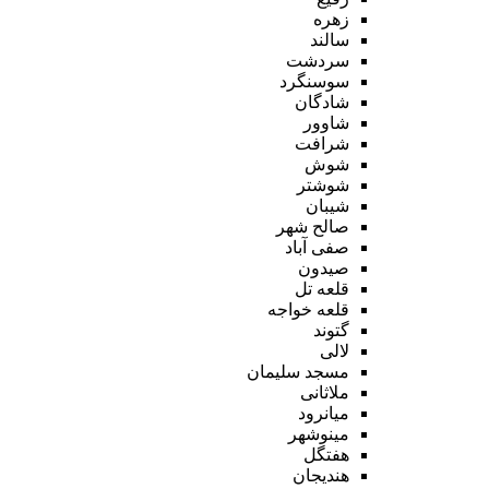
زهره
سالند
سردشت
سوسنگرد
شادگان
شاوور
شرافت
شوش
شوشتر
شیبان
صالح شهر
صفی آباد
صیدون
قلعه تل
قلعه خواجه
گتوند
لالی
مسجد سلیمان
ملاثانی
میانرود
مینوشهر
هفتگل
هندیجان