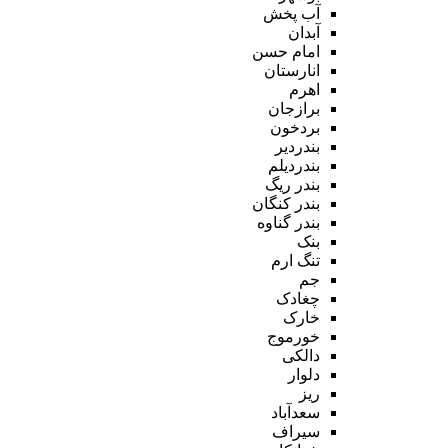
آب پخش
آبدان
امام حسن
انارستان
اهرم
برازجان
بردخون
بندردیر
بندردیلم
بندر ریگ
بندر کنگان
بندر گناوه
بنک
تنگ ارم
جم
چغادک
خارک
خورموج
دالکی
دلوار
ریز
سعدآباد
سیراف