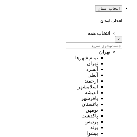
انتخاب استان
انتخاب استان
انتخاب همه
×
تهران
تمام شهر‌ها
تهران
آبسرد
آبعلی
ارجمند
اسلامشهر
اندیشه
باقرشهر
باغستان
بومهن
پاکدشت
پردیس
پرند
پیشوا