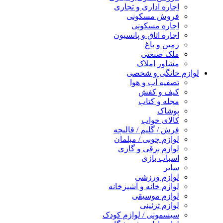
اجاره اداری و تجاری
فروش مسکونی
اجاره مسکونی
اجاره اتاق و پانسیون
زمین و باغ
ملک صنعتی
مشاور املاک
لوازم خانگی و شخصی
تصفیه آب و هوا
کیف و کفش
مجله و کتاب
پوشاک
کالای خواب
فرش / گلیم / قالیچه
لوازم چوبی / مبلمان
لوازم برقی و گازی
اسباب بازی
سایر
لوازم ورزشی
لوازم خانه و آشپزخانه
لوازم موسیقی
لوازم تزئینی
سیسمونی / لوازم کودک