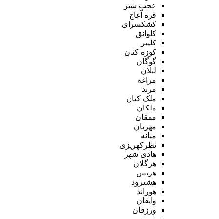
عجب شیر
قره آغاج
کشکسرای
کلوانق
کلیبر
کوزه کنان
گوگان
لیلان
مراغه
مرند
ملک کیان
ملکان
ممقان
مهربان
میانه
نظرکهریزی
هادی شهر
هرگلان
هریس
هشترود
هوراند
وایقان
ورزقان