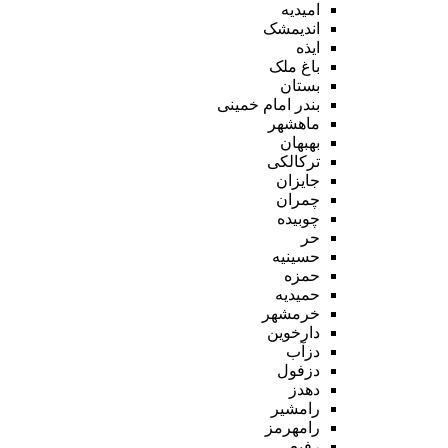
امیدیه
اندیمشک
ایذه
باغ ملک
بستان
بندر امام خمینی
ماهشهر
بهبهان
ترکالکی
جایزان
چمران
چوبیده
حر
حسینیه
حمزه
حمیدیه
خرمشهر
دارخوین
دزآب
دزفول
دهدز
رامشیر
رامهرمز
رفیع