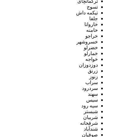
ترکمانچای
تسوج
تیکمه داش
جلفا
خاروانا
خامنه
خراجو
خسروشهر
خضرلو
خمارلو
خواجه
دوزدوزان
زرنق
زنوز
سراب
سردرود
سهند
سیس
سیه رود
شبستر
شربیان
شرفخانه
شندآباد
صوفیان