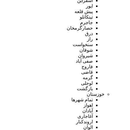
اسفراین
ایور
پیش قلعه
تیتکانلو
جاجرم
حصارگرمخان
درق
راز
سنخواست
شوقان
شیروان
صفی آباد
فاروج
قاضی
گرمه
لوجلی
بازگشت
خوزستان
تمام شهر‌ها
اهواز
آبادان
آغاجاری
اروندکنار
الوان