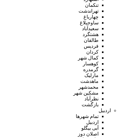
تنکمان
تهراندشت
چهارباغ
ساوجبلاغ
سعیدآباد
هشتگرد
طالقان
فردیس
کردان
کمال شهر
کوهسار
گرمدره
مارلیک
ماهدشت
محمدشهر
مشکین شهر
نظرآباد
بازگشت
اردبیل
تمام شهر‌ها
اردبیل
آبی بیگلو
اصلان دوز