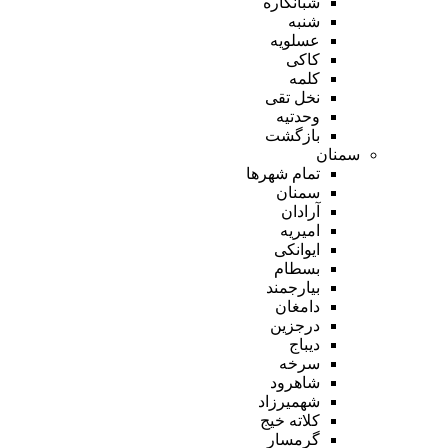
شبانکاره
شنبه
عسلویه
کاکی
کلمه
نخل تقی
وحدتیه
بازگشت
سمنان
تمام شهر‌ها
سمنان
آرادان
امیریه
ایوانکی
بسطام
بیارجمند
دامغان
درجزین
دیباج
سرخه
شاهرود
شهمیرزاد
کلاته خیج
گرمسار