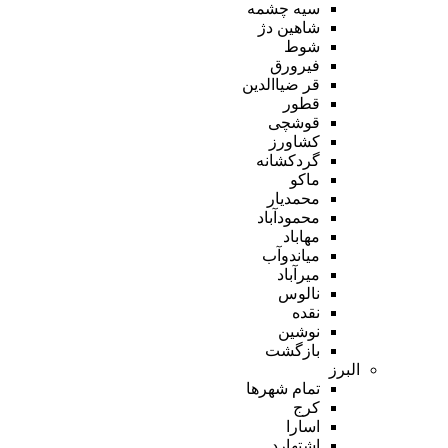
سیه چشمه
شاهین دژ
شوط
فیرورق
قر ضیاالدین
قطور
قوشچی
کشاورز
گردکشانه
ماکو
محمدیار
محمودآباد
مهاباد
میاندوآب
میرآباد
نالوس
نقده
نوشین
بازگشت
البرز
تمام شهر‌ها
کرج
اسارا
اشتهارد