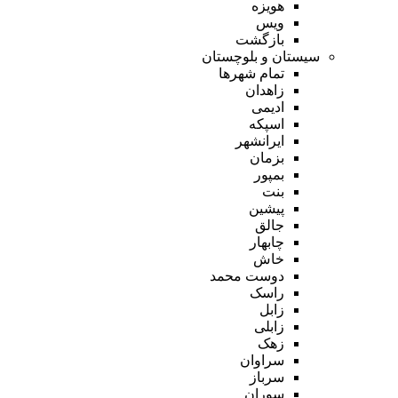
هویزه
ویس
بازگشت
سیستان و بلوچستان
تمام شهر‌ها
زاهدان
ادیمی
اسپکه
ایرانشهر
بزمان
بمپور
بنت
پیشین
جالق
چابهار
خاش
دوست محمد
راسک
زابل
زابلی
زهک
سراوان
سرباز
سوران