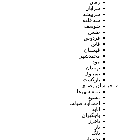
زهان
سرایان
سربیشه
سه قلعه
شوسف
طبس
فردوس
قاین
قهستان
محمدشهر
مود
نهبندان
نیمبلوک
بازگشت
خراسان رضوی
تمام شهر‌ها
مشهد
احمدآباد صولت
انابد
باجگیران
باخرز
بار
بایگ
بجستان