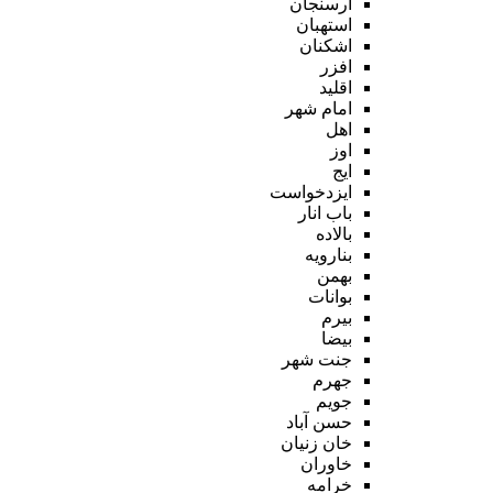
ارسنجان
استهبان
اشکنان
افزر
اقلید
امام شهر
اهل
اوز
ایج
ایزدخواست
باب انار
بالاده
بنارویه
بهمن
بوانات
بیرم
بیضا
جنت شهر
جهرم
جویم
حسن آباد
خان زنیان
خاوران
خرامه