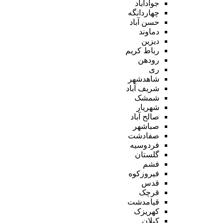
جوادآباد
چهاردانگه
حسن آباد
دماوند
دیزین
رباط کریم
رودهن
ری
شاهدشهر
شریف آباد
شمشک
شهریار
صالح آباد
صباشهر
صفادشت
فردوسیه
گلستان
فشم
فیروزکوه
قدس
قرچک
قیامدشت
کهریزک
کیلان