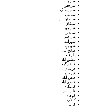
سبزوار
سرخس
سفیدسنگ
سلامی
سلطان آباد
سنگان
شادمهر
شاندیز
ششتمد
شهرآباد
شهرزو
صالح آباد
طرقبه
عشق آباد
فرهادگرد
فریمان
فیروزه
فیض آباد
قاسم آباد
قدمگاه
قلندرآباد
قوچان
کاخک
کاریز