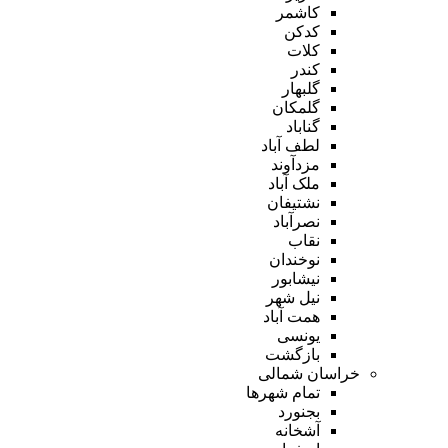
کاشمر
کدکن
کلات
کندر
گلبهار
گلمکان
گناباد
لطف آباد
مزدآوند
ملک آباد
نشتیفان
نصرآباد
نقاب
نوخندان
نیشابور
نیل شهر
همت آباد
یونسی
بازگشت
خراسان شمالی
تمام شهر‌ها
بجنورد
آشخانه