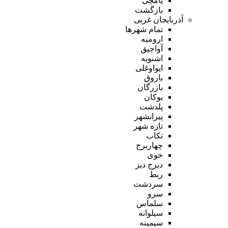
یامچی
بازگشت
آذربایجان غربی
تمام شهر‌ها
ارومیه
آواجیق
اشنویه
ایواوغلی
باروق
بازرگان
بوکان
پلدشت
پیرانشهر
تازه شهر
تکاب
چهاربرج
خوی
دیزج دیز
ربط
سردشت
سرو
سلماس
سیلوانه
سیمینه