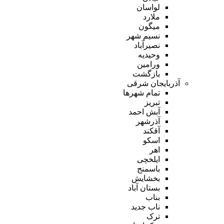
لواسان
ملارد
میگون
نسیم شهر
نصیرآباد
وحیدیه
ورامین
بازگشت
آذربایجان شرقی
تمام شهر‌ها
تبریز
آبش احمد
آذرشهر
آقکند
اسکو
اهر
ایلخچی
باسمنج
بخشایش
بستان آباد
بناب
ناب جدید
ترک