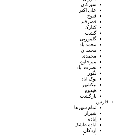
سیرکان
علی اکبر
فنوج
قصرقند
کنارک
گشت
گلمورتی
محمدآباد
محمدان
محمدی
میرجاوه
نصرت آباد
نگور
نوک آباد
نیکشهر
هیدوچ
بازگشت
فارس
تمام شهر‌ها
شیراز
آباده
آباده طشک
اردکان