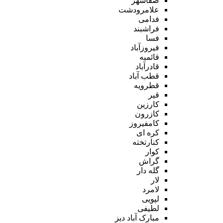
صفاشهر
علامرودشت
فدامی
فراشبند
فسا
فیروزآباد
قائمیه
قادرآباد
قطب آباد
قطرویه
قیر
کارزین
کازرون
کامفیروز
کره ای
کنارتخته
کوار
گراش
گله دار
لار
لامرد
لپویی
لطیفی
مبارک آباد دیز