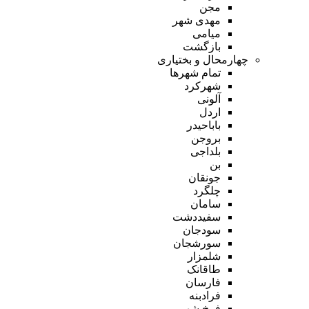
مجن
مهدی شهر
میامی
بازگشت
چهارمحال و بختیاری
تمام شهر‌ها
شهرکرد
آلونی
اردل
باباحیدر
بروجن
بلداجی
بن
جونقان
چلگرد
سامان
سفیددشت
سودجان
سورشجان
شلمزار
طاقانک
فارسان
فرادبنه
فرخ شهر