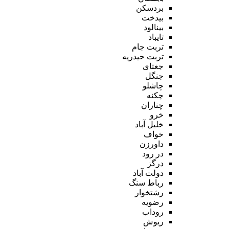
بردسکن
بیدخت
بینالود
تایباد
تربت جام
تربت حیدریه
جغتای
جنگل
چاشلو
چکنه
چناران
خرو
خلیل آباد
خواف
داورزن
در رود
درگز
دولت آباد
رباط سنگ
رشتخوار
رضویه
روداب
ریوش