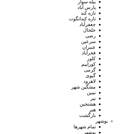
بیله سوار
پارس آباد
تازه کند
تازه کندانگوت
جعفرآباد
خلخال
رضی
سرعین
عنبران
فخرآباد
کلور
کوراییم
گرمی
گیوی
لاهرود
مشگین شهر
نمین
نیر
هشتجین
هیر
بازگشت
بوشهر
تمام شهر‌ها
بوشهر