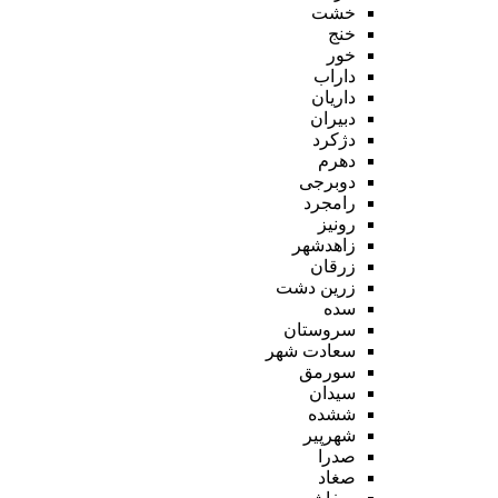
خشت
خنج
خور
داراب
داریان
دبیران
دژکرد
دهرم
دوبرجی
رامجرد
رونیز
زاهدشهر
زرقان
زرین دشت
سده
سروستان
سعادت شهر
سورمق
سیدان
ششده
شهرپیر
صدرا
صغاد