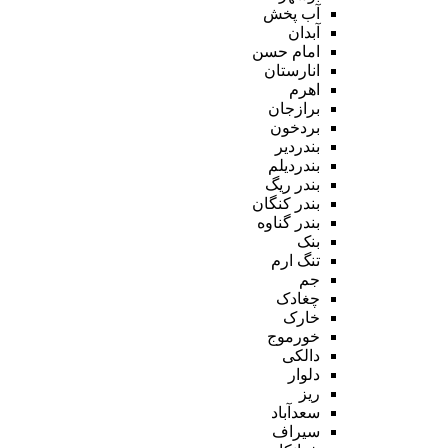
آب پخش
آبدان
امام حسن
انارستان
اهرم
برازجان
بردخون
بندردیر
بندردیلم
بندر ریگ
بندر کنگان
بندر گناوه
بنک
تنگ ارم
جم
چغادک
خارک
خورموج
دالکی
دلوار
ریز
سعدآباد
سیراف