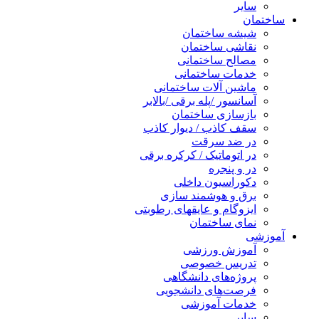
سایر
ساختمان
شیشه ساختمان
نقاشی ساختمان
مصالح ساختمانی
خدمات ساختمانی
ماشین آلات ساختمانی
آسانسور /پله برقی /بالابر
بازسازی ساختمان
سقف کاذب / دیوار کاذب
در ضد سرقت
در اتوماتیک / کرکره برقی
در و پنجره
دکوراسیون داخلی
برق و هوشمند سازی
ایزوگام و عایقهای رطوبتی
نمای ساختمان
آموزشی
آموزش ورزشی
تدریس خصوصی
پروژه‌های دانشگاهی
فرصت‌های دانشجویی
خدمات آموزشی
سایر