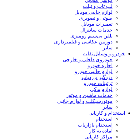
گوشی موبایل
لپ تاپ و تبلت
لوازم جانبی موبایل
صوتی و تصویری
تعمیرات موبایل
خدمات سانترال
تلفن بی‌سیم رومیزی
دوربین عکاسی و فیلمبرداری
سایر
خودرو و وسایل نقلیه
خودروی داخلی و خارجی
اجاره خودرو
لوازم جانبی خودرو
دزدگیر و ردیاب
تزئینات خودرو
لوازم یدکی
خدمات ماشین و موتور
موتورسیکلت و لوازم جانبی
سایر
استخدام و کاریابی
استخدام
استخدام بازاریاب
آماده به کار
مراکز کاریابی