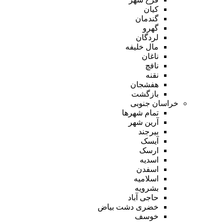
کیان
گندمان
گهرو
لردگان
مال خلیفه
ناغان
نافچ
نقنه
هفشجان
بازگشت
خراسان جنوبی
تمام شهر‌ها
آرین شهر
بیرجند
آیسک
ارسک
اسدیه
اسفدن
اسلامیه
بشرویه
حاجی آباد
خضری دشت بیاض
خوسف