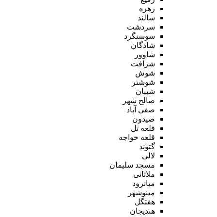
زهره
سالند
سردشت
سوسنگرد
شادگان
شاوور
شرافت
شوش
شوشتر
شیبان
صالح شهر
صفی آباد
صیدون
قلعه تل
قلعه خواجه
گتوند
لالی
مسجد سلیمان
ملاثانی
میانرود
مینوشهر
هفتگل
هندیجان