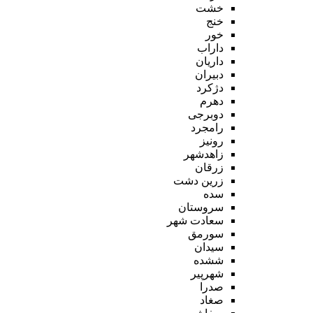
خشت
خنج
خور
داراب
داریان
دبیران
دژکرد
دهرم
دوبرجی
رامجرد
رونیز
زاهدشهر
زرقان
زرین دشت
سده
سروستان
سعادت شهر
سورمق
سیدان
ششده
شهرپیر
صدرا
صغاد