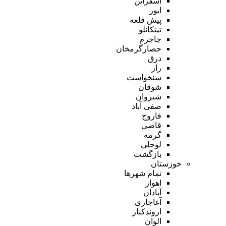
اسفراین
ایور
پیش قلعه
تیتکانلو
جاجرم
حصارگرمخان
درق
راز
سنخواست
شوقان
شیروان
صفی آباد
فاروج
قاضی
گرمه
لوجلی
بازگشت
خوزستان
تمام شهر‌ها
اهواز
آبادان
آغاجاری
اروندکنار
الوان