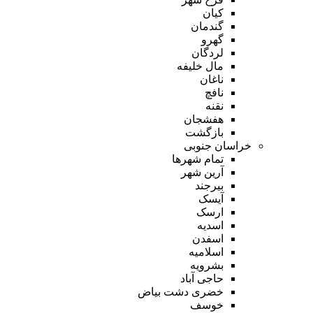
کیان
گندمان
گهرو
لردگان
مال خلیفه
ناغان
نافچ
نقنه
هفشجان
بازگشت
خراسان جنوبی
تمام شهر‌ها
آرین شهر
بیرجند
آیسک
ارسک
اسدیه
اسفدن
اسلامیه
بشرویه
حاجی آباد
خضری دشت بیاض
خوسف