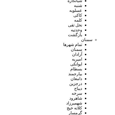
شبانکاره
شنبه
عسلویه
کاکی
کلمه
نخل تقی
وحدتیه
بازگشت
سمنان
تمام شهر‌ها
سمنان
آرادان
امیریه
ایوانکی
بسطام
بیارجمند
دامغان
درجزین
دیباج
سرخه
شاهرود
شهمیرزاد
کلاته خیج
گرمسار