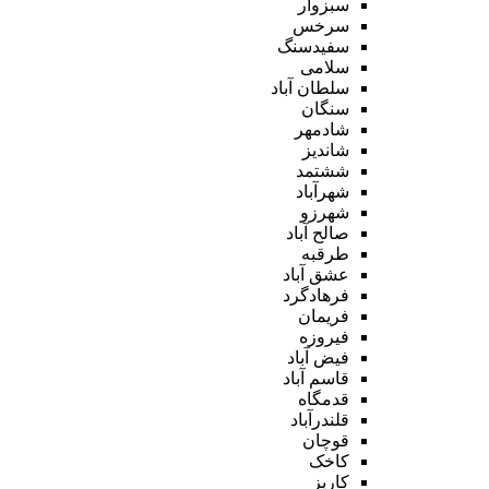
سبزوار
سرخس
سفیدسنگ
سلامی
سلطان آباد
سنگان
شادمهر
شاندیز
ششتمد
شهرآباد
شهرزو
صالح آباد
طرقبه
عشق آباد
فرهادگرد
فریمان
فیروزه
فیض آباد
قاسم آباد
قدمگاه
قلندرآباد
قوچان
کاخک
کاریز