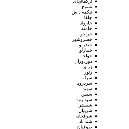
ترکمانچای
تسوج
تیکمه داش
جلفا
خاروانا
خامنه
خراجو
خسروشهر
خضرلو
خمارلو
خواجه
دوزدوزان
زرنق
زنوز
سراب
سردرود
سهند
سیس
سیه رود
شبستر
شربیان
شرفخانه
شندآباد
صوفیان