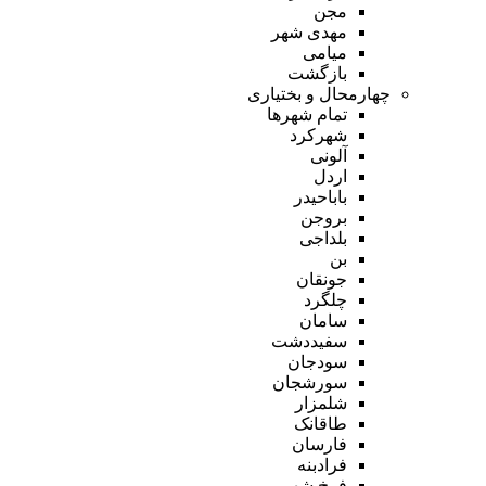
مجن
مهدی شهر
میامی
بازگشت
چهارمحال و بختیاری
تمام شهر‌ها
شهرکرد
آلونی
اردل
باباحیدر
بروجن
بلداجی
بن
جونقان
چلگرد
سامان
سفیددشت
سودجان
سورشجان
شلمزار
طاقانک
فارسان
فرادبنه
فرخ شهر