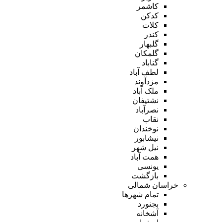
کاشمر
کدکن
کلات
کندر
گلبهار
گلمکان
گناباد
لطف آباد
مزدآوند
ملک آباد
نشتیفان
نصرآباد
نقاب
نوخندان
نیشابور
نیل شهر
همت آباد
یونسی
بازگشت
خراسان شمالی
تمام شهر‌ها
بجنورد
آشخانه