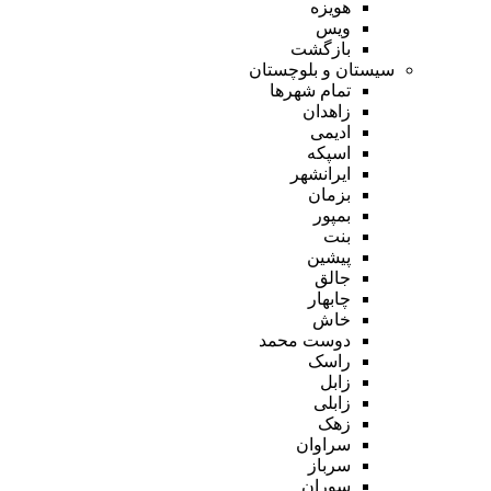
هویزه
ویس
بازگشت
سیستان و بلوچستان
تمام شهر‌ها
زاهدان
ادیمی
اسپکه
ایرانشهر
بزمان
بمپور
بنت
پیشین
جالق
چابهار
خاش
دوست محمد
راسک
زابل
زابلی
زهک
سراوان
سرباز
سوران