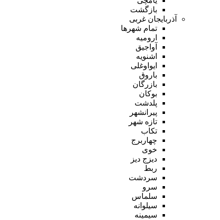
یامچی
بازگشت
آذربایجان غربی
تمام شهر‌ها
ارومیه
آواجیق
اشنویه
ایواوغلی
باروق
بازرگان
بوکان
پلدشت
پیرانشهر
تازه شهر
تکاب
چهاربرج
خوی
دیزج دیز
ربط
سردشت
سرو
سلماس
سیلوانه
سیمینه