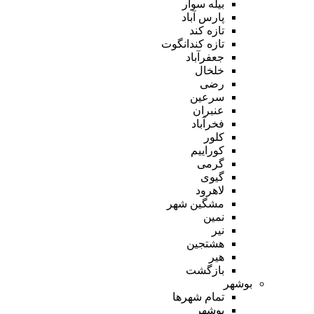
بیله سوار
پارس آباد
تازه کند
تازه کندانگوت
جعفرآباد
خلخال
رضی
سرعین
عنبران
فخرآباد
کلور
کوراییم
گرمی
گیوی
لاهرود
مشگین شهر
نمین
نیر
هشتجین
هیر
بازگشت
بوشهر
تمام شهر‌ها
بوشهر