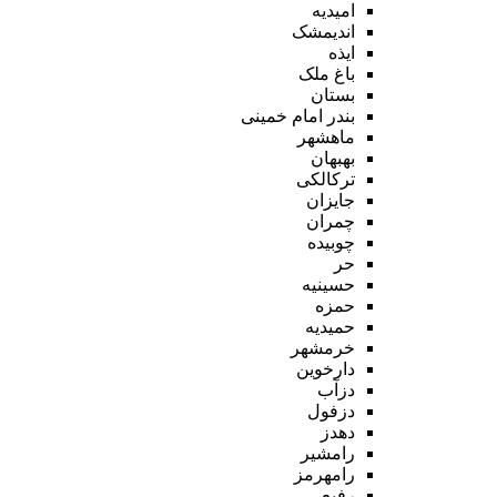
امیدیه
اندیمشک
ایذه
باغ ملک
بستان
بندر امام خمینی
ماهشهر
بهبهان
ترکالکی
جایزان
چمران
چوبیده
حر
حسینیه
حمزه
حمیدیه
خرمشهر
دارخوین
دزآب
دزفول
دهدز
رامشیر
رامهرمز
رفیع