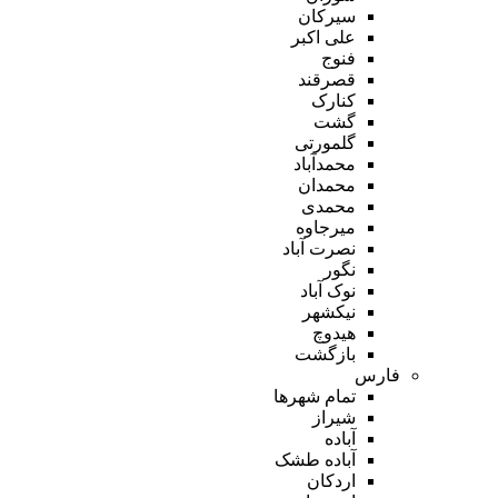
سیرکان
علی اکبر
فنوج
قصرقند
کنارک
گشت
گلمورتی
محمدآباد
محمدان
محمدی
میرجاوه
نصرت آباد
نگور
نوک آباد
نیکشهر
هیدوچ
بازگشت
فارس
تمام شهر‌ها
شیراز
آباده
آباده طشک
اردکان