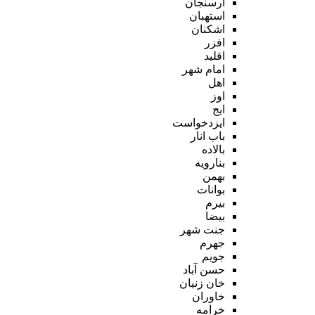
ارسنجان
استهبان
اشکنان
افزر
اقلید
امام شهر
اهل
اوز
ایج
ایزدخواست
باب انار
بالاده
بنارویه
بهمن
بوانات
بیرم
بیضا
جنت شهر
جهرم
جویم
حسن آباد
خان زنیان
خاوران
خرامه