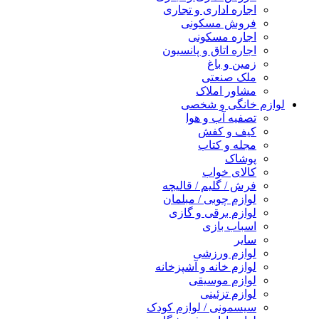
اجاره اداری و تجاری
فروش مسکونی
اجاره مسکونی
اجاره اتاق و پانسیون
زمین و باغ
ملک صنعتی
مشاور املاک
لوازم خانگی و شخصی
تصفیه آب و هوا
کیف و کفش
مجله و کتاب
پوشاک
کالای خواب
فرش / گلیم / قالیچه
لوازم چوبی / مبلمان
لوازم برقی و گازی
اسباب بازی
سایر
لوازم ورزشی
لوازم خانه و آشپزخانه
لوازم موسیقی
لوازم تزئینی
سیسمونی / لوازم کودک