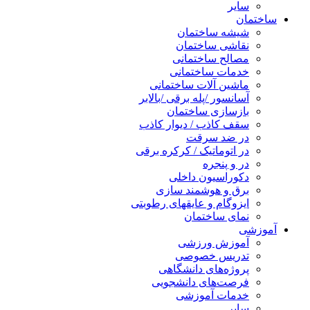
سایر
ساختمان
شیشه ساختمان
نقاشی ساختمان
مصالح ساختمانی
خدمات ساختمانی
ماشین آلات ساختمانی
آسانسور /پله برقی /بالابر
بازسازی ساختمان
سقف کاذب / دیوار کاذب
در ضد سرقت
در اتوماتیک / کرکره برقی
در و پنجره
دکوراسیون داخلی
برق و هوشمند سازی
ایزوگام و عایقهای رطوبتی
نمای ساختمان
آموزشی
آموزش ورزشی
تدریس خصوصی
پروژه‌های دانشگاهی
فرصت‌های دانشجویی
خدمات آموزشی
سایر