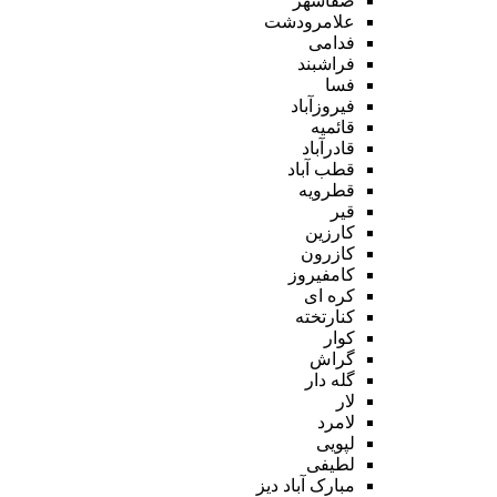
صفاشهر
علامرودشت
فدامی
فراشبند
فسا
فیروزآباد
قائمیه
قادرآباد
قطب آباد
قطرویه
قیر
کارزین
کازرون
کامفیروز
کره ای
کنارتخته
کوار
گراش
گله دار
لار
لامرد
لپویی
لطیفی
مبارک آباد دیز