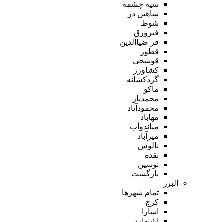
سیه چشمه
شاهین دژ
شوط
فیرورق
قر ضیاالدین
قطور
قوشچی
کشاورز
گردکشانه
ماکو
محمدیار
محمودآباد
مهاباد
میاندوآب
میرآباد
نالوس
نقده
نوشین
بازگشت
البرز
تمام شهر‌ها
کرج
اسارا
اشتهارد