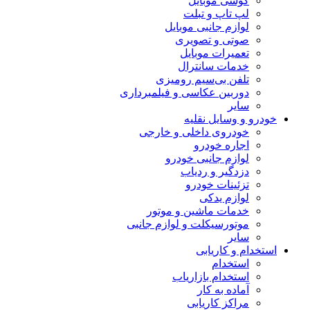
گوشی موبایل
لپ تاپ و تبلت
لوازم جانبی موبایل
صوتی و تصویری
تعمیرات موبایل
خدمات سانترال
تلفن بی‌سیم رومیزی
دوربین عکاسی و فیلمبرداری
سایر
خودرو و وسایل نقلیه
خودروی داخلی و خارجی
اجاره خودرو
لوازم جانبی خودرو
دزدگیر و ردیاب
تزئینات خودرو
لوازم یدکی
خدمات ماشین و موتور
موتورسیکلت و لوازم جانبی
سایر
استخدام و کاریابی
استخدام
استخدام بازاریاب
آماده به کار
مراکز کاریابی