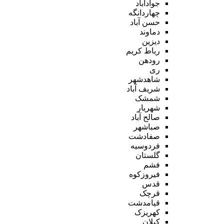
جوادآباد
چهاردانگه
حسن آباد
دماوند
دیزین
رباط کریم
رودهن
ری
شاهدشهر
شریف آباد
شمشک
شهریار
صالح آباد
صباشهر
صفادشت
فردوسیه
گلستان
فشم
فیروزکوه
قدس
قرچک
قیامدشت
کهریزک
کیلان