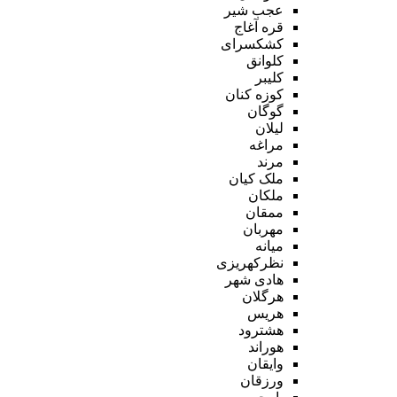
عجب شیر
قره آغاج
کشکسرای
کلوانق
کلیبر
کوزه کنان
گوگان
لیلان
مراغه
مرند
ملک کیان
ملکان
ممقان
مهربان
میانه
نظرکهریزی
هادی شهر
هرگلان
هریس
هشترود
هوراند
وایقان
ورزقان