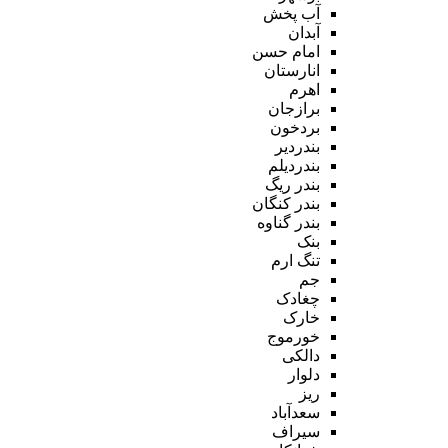
آب پخش
آبدان
امام حسن
انارستان
اهرم
برازجان
بردخون
بندردیر
بندردیلم
بندر ریگ
بندر کنگان
بندر گناوه
بنک
تنگ ارم
جم
چغادک
خارک
خورموج
دالکی
دلوار
ریز
سعدآباد
سیراف