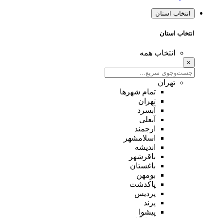
انتخاب استان
انتخاب استان
انتخاب همه
×
تهران
تمام شهر‌ها
تهران
آبسرد
آبعلی
ارجمند
اسلامشهر
اندیشه
باقرشهر
باغستان
بومهن
پاکدشت
پردیس
پرند
پیشوا