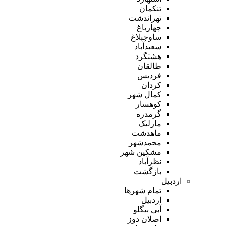
تنکمان
تهراندشت
چهارباغ
ساوجبلاغ
سعیدآباد
هشتگرد
طالقان
فردیس
کردان
کمال شهر
کوهسار
گرمدره
مارلیک
ماهدشت
محمدشهر
مشکین شهر
نظرآباد
بازگشت
اردبیل
تمام شهر‌ها
اردبیل
آبی بیگلو
اصلان دوز