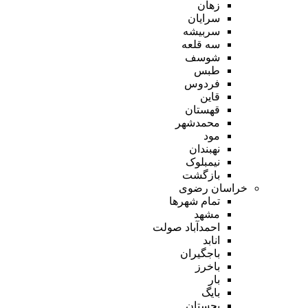
زهان
سرایان
سربیشه
سه قلعه
شوسف
طبس
فردوس
قاین
قهستان
محمدشهر
مود
نهبندان
نیمبلوک
بازگشت
خراسان رضوی
تمام شهر‌ها
مشهد
احمدآباد صولت
انابد
باجگیران
باخرز
بار
بایگ
بجستان