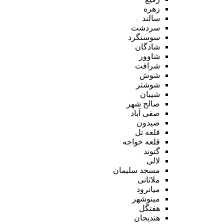
زهره
سالند
سردشت
سوسنگرد
شادگان
شاوور
شرافت
شوش
شوشتر
شیبان
صالح شهر
صفی آباد
صیدون
قلعه تل
قلعه خواجه
گتوند
لالی
مسجد سلیمان
ملاثانی
میانرود
مینوشهر
هفتگل
هندیجان