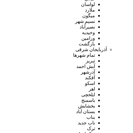
لواسان
ملارد
میگون
نسیم شهر
نصیرآباد
وحیدیه
ورامین
بازگشت
آذربایجان شرقی
تمام شهر‌ها
تبریز
آبش احمد
آذرشهر
آقکند
اسکو
اهر
ایلخچی
باسمنج
بخشایش
بستان آباد
بناب
ناب جدید
ترک