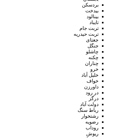
بردسکن
بیدخت
بینالود
تایباد
تربت جام
تربت حیدریه
جغتای
جنگل
چاشلو
چکنه
چناران
خرو
خلیل آباد
خواف
داورزن
در رود
درگز
دولت آباد
رباط سنگ
رشتخوار
رضویه
روداب
ریوش