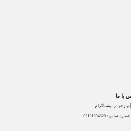
 با ما
نیازجو در اینستاگرام
ماره تماس:
02191304320