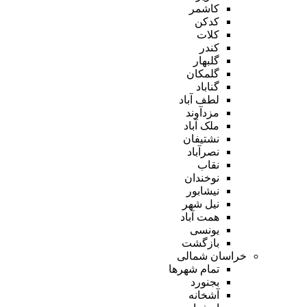
کاشمر
کدکن
کلات
کندر
گلبهار
گلمکان
گناباد
لطف آباد
مزدآوند
ملک آباد
نشتیفان
نصرآباد
نقاب
نوخندان
نیشابور
نیل شهر
همت آباد
یونسی
بازگشت
خراسان شمالی
تمام شهر‌ها
بجنورد
آشخانه