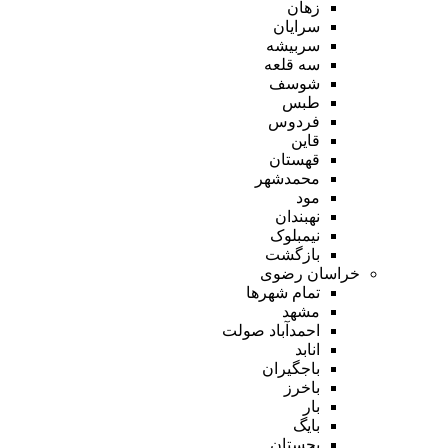
زهان
سرایان
سربیشه
سه قلعه
شوسف
طبس
فردوس
قاین
قهستان
محمدشهر
مود
نهبندان
نیمبلوک
بازگشت
خراسان رضوی
تمام شهر‌ها
مشهد
احمدآباد صولت
انابد
باجگیران
باخرز
بار
بایگ
بجستان