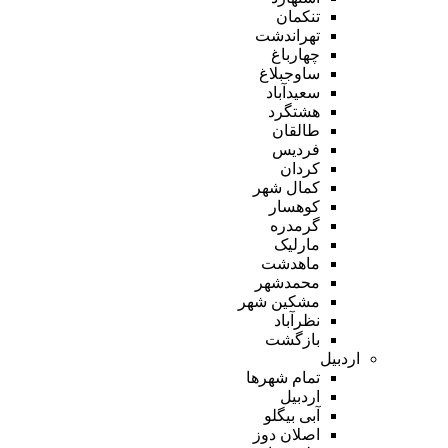
تنکمان
تهراندشت
چهارباغ
ساوجبلاغ
سعیدآباد
هشتگرد
طالقان
فردیس
کردان
کمال شهر
کوهسار
گرمدره
مارلیک
ماهدشت
محمدشهر
مشکین شهر
نظرآباد
بازگشت
اردبیل
تمام شهر‌ها
اردبیل
آبی بیگلو
اصلان دوز