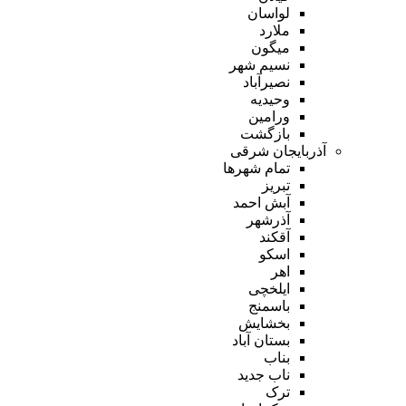
لواسان
ملارد
میگون
نسیم شهر
نصیرآباد
وحیدیه
ورامین
بازگشت
آذربایجان شرقی
تمام شهر‌ها
تبریز
آبش احمد
آذرشهر
آقکند
اسکو
اهر
ایلخچی
باسمنج
بخشایش
بستان آباد
بناب
ناب جدید
ترک