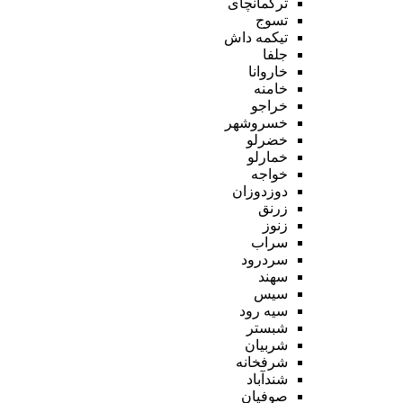
ترکمانچای
تسوج
تیکمه داش
جلفا
خاروانا
خامنه
خراجو
خسروشهر
خضرلو
خمارلو
خواجه
دوزدوزان
زرنق
زنوز
سراب
سردرود
سهند
سیس
سیه رود
شبستر
شربیان
شرفخانه
شندآباد
صوفیان