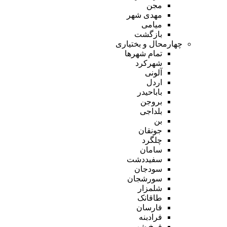
مجن
مهدی شهر
میامی
بازگشت
چهارمحال و بختیاری
تمام شهر‌ها
شهرکرد
آلونی
اردل
باباحیدر
بروجن
بلداجی
بن
جونقان
چلگرد
سامان
سفیددشت
سودجان
سورشجان
شلمزار
طاقانک
فارسان
فرادبنه
فرخ شهر