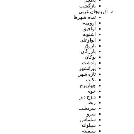
یامچی
بازگشت
آذربایجان غربی
تمام شهر‌ها
ارومیه
آواجیق
اشنویه
ایواوغلی
باروق
بازرگان
بوکان
پلدشت
پیرانشهر
تازه شهر
تکاب
چهاربرج
خوی
دیزج دیز
ربط
سردشت
سرو
سلماس
سیلوانه
سیمینه