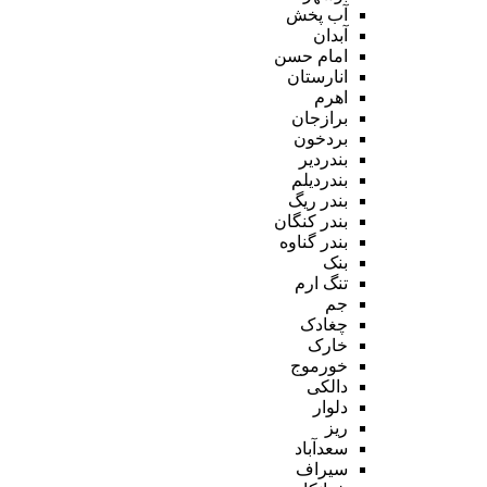
آب پخش
آبدان
امام حسن
انارستان
اهرم
برازجان
بردخون
بندردیر
بندردیلم
بندر ریگ
بندر کنگان
بندر گناوه
بنک
تنگ ارم
جم
چغادک
خارک
خورموج
دالکی
دلوار
ریز
سعدآباد
سیراف