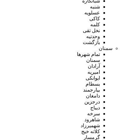
شبانکاره
شنبه
عسلویه
کاکی
کلمه
نخل تقی
وحدتیه
بازگشت
سمنان
تمام شهر‌ها
سمنان
آرادان
امیریه
ایوانکی
بسطام
بیارجمند
دامغان
درجزین
دیباج
سرخه
شاهرود
شهمیرزاد
کلاته خیج
گرمسار