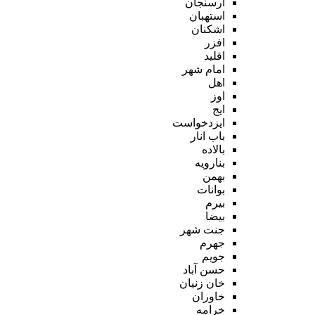
ارسنجان
استهبان
اشکنان
افزر
اقلید
امام شهر
اهل
اوز
ایج
ایزدخواست
باب انار
بالاده
بنارویه
بهمن
بوانات
بیرم
بیضا
جنت شهر
جهرم
جویم
حسن آباد
خان زنیان
خاوران
خرامه