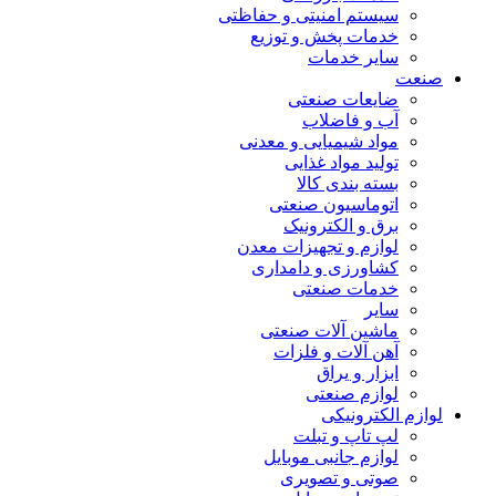
سیستم امنیتی و حفاظتی
خدمات پخش و توزیع
سایر خدمات
صنعت
ضایعات صنعتی
آب و فاضلاب
مواد شیمیایی و معدنی
تولید مواد غذایی
بسته بندی کالا
اتوماسیون صنعتی
برق و الکترونیک
لوازم و تجهیزات معدن
کشاورزی و دامداری
خدمات صنعتی
سایر
ماشین آلات صنعتی
آهن آلات و فلزات
ابزار و یراق
لوازم صنعتی
لوازم الکترونیکی
لپ تاپ و تبلت
لوازم جانبی موبایل
صوتی و تصویری