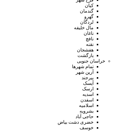
کیان
گندمان
گهرو
لردگان
مال خلیفه
ناغان
نافچ
نقنه
هفشجان
بازگشت
خراسان جنوبی
تمام شهر‌ها
آرین شهر
بیرجند
آیسک
ارسک
اسدیه
اسفدن
اسلامیه
بشرویه
حاجی آباد
خضری دشت بیاض
خوسف