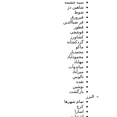
سیه چشمه
شاهین دژ
شوط
فیرورق
قر ضیاالدین
قطور
قوشچی
کشاورز
گردکشانه
ماکو
محمدیار
محمودآباد
مهاباد
میاندوآب
میرآباد
نالوس
نقده
نوشین
بازگشت
البرز
تمام شهر‌ها
کرج
اسارا
اشتهارد