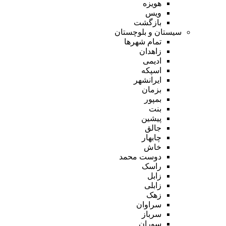
هویزه
ویس
بازگشت
سیستان و بلوچستان
تمام شهر‌ها
زاهدان
ادیمی
اسپکه
ایرانشهر
بزمان
بمپور
بنت
پیشین
جالق
چابهار
خاش
دوست محمد
راسک
زابل
زابلی
زهک
سراوان
سرباز
سوران