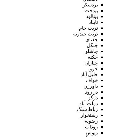
بردسکن
بیدخت
بینالود
تایباد
تربت جام
تربت حیدریه
جغتای
جنگل
چاشلو
چکنه
چناران
خرو
خلیل آباد
خواف
داورزن
در رود
درگز
دولت آباد
رباط سنگ
رشتخوار
رضویه
روداب
ریوش