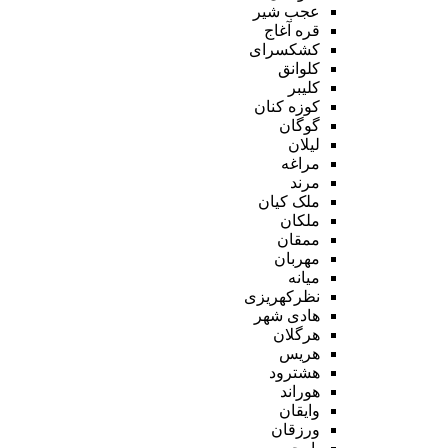
عجب شیر
قره آغاج
کشکسرای
کلوانق
کلیبر
کوزه کنان
گوگان
لیلان
مراغه
مرند
ملک کیان
ملکان
ممقان
مهربان
میانه
نظرکهریزی
هادی شهر
هرگلان
هریس
هشترود
هوراند
وایقان
ورزقان