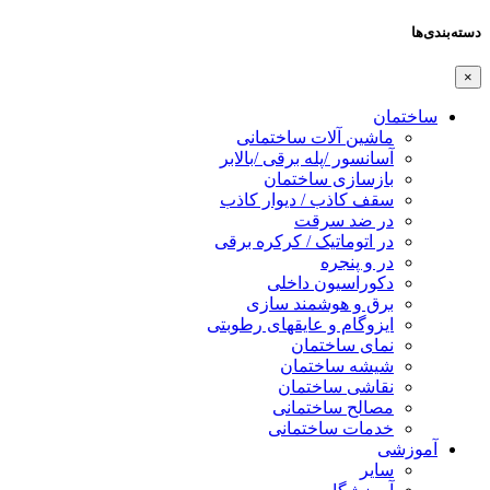
دسته‌بندی‌ها
×
ساختمان
ماشین آلات ساختمانی
آسانسور /پله برقی /بالابر
بازسازی ساختمان
سقف کاذب / دیوار کاذب
در ضد سرقت
در اتوماتیک / کرکره برقی
در و پنجره
دکوراسیون داخلی
برق و هوشمند سازی
ایزوگام و عایقهای رطوبتی
نمای ساختمان
شیشه ساختمان
نقاشی ساختمان
مصالح ساختمانی
خدمات ساختمانی
آموزشی
سایر