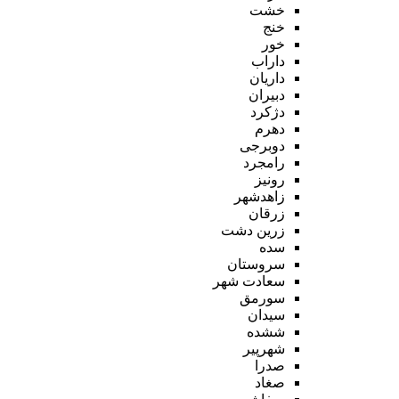
خشت
خنج
خور
داراب
داریان
دبیران
دژکرد
دهرم
دوبرجی
رامجرد
رونیز
زاهدشهر
زرقان
زرین دشت
سده
سروستان
سعادت شهر
سورمق
سیدان
ششده
شهرپیر
صدرا
صغاد