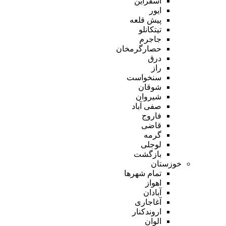
اسفراین
ایور
پیش قلعه
تیتکانلو
جاجرم
حصارگرمخان
درق
راز
سنخواست
شوقان
شیروان
صفی آباد
فاروج
قاضی
گرمه
لوجلی
بازگشت
خوزستان
تمام شهر‌ها
اهواز
آبادان
آغاجاری
اروندکنار
الوان