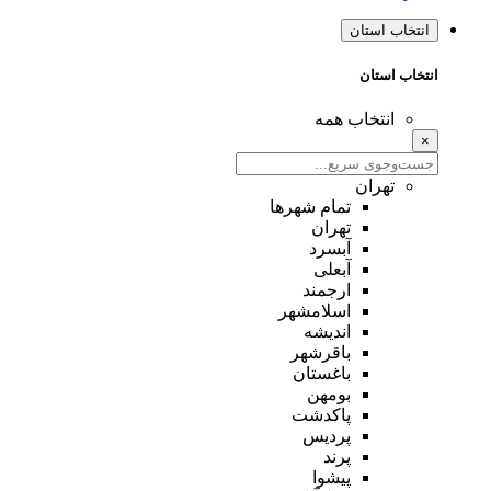
انتخاب استان
انتخاب استان
انتخاب همه
×
تهران
تمام شهر‌ها
تهران
آبسرد
آبعلی
ارجمند
اسلامشهر
اندیشه
باقرشهر
باغستان
بومهن
پاکدشت
پردیس
پرند
پیشوا