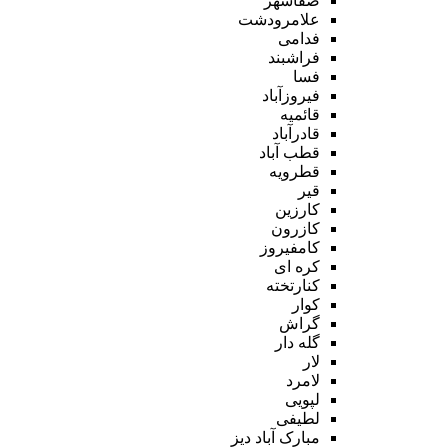
صفاشهر
علامرودشت
فدامی
فراشبند
فسا
فیروزآباد
قائمیه
قادرآباد
قطب آباد
قطرویه
قیر
کارزین
کازرون
کامفیروز
کره ای
کنارتخته
کوار
گراش
گله دار
لار
لامرد
لپویی
لطیفی
مبارک آباد دیز