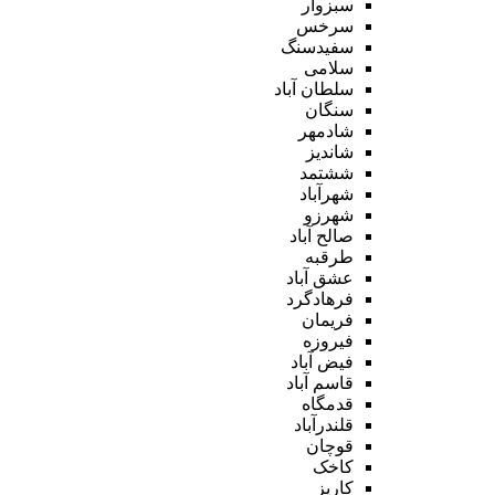
سبزوار
سرخس
سفیدسنگ
سلامی
سلطان آباد
سنگان
شادمهر
شاندیز
ششتمد
شهرآباد
شهرزو
صالح آباد
طرقبه
عشق آباد
فرهادگرد
فریمان
فیروزه
فیض آباد
قاسم آباد
قدمگاه
قلندرآباد
قوچان
کاخک
کاریز