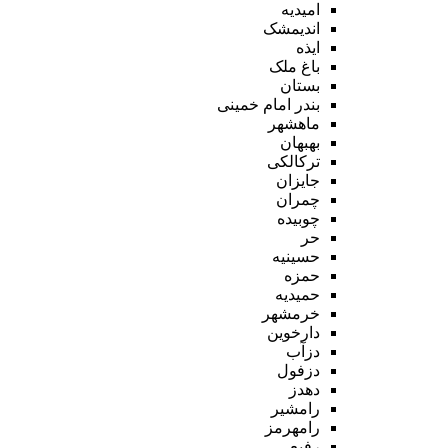
امیدیه
اندیمشک
ایذه
باغ ملک
بستان
بندر امام خمینی
ماهشهر
بهبهان
ترکالکی
جایزان
چمران
چوبیده
حر
حسینیه
حمزه
حمیدیه
خرمشهر
دارخوین
دزآب
دزفول
دهدز
رامشیر
رامهرمز
رفیع