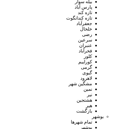
بیله سوار
پارس آباد
تازه کند
تازه کندانگوت
جعفرآباد
خلخال
رضی
سرعین
عنبران
فخرآباد
کلور
کوراییم
گرمی
گیوی
لاهرود
مشگین شهر
نمین
نیر
هشتجین
هیر
بازگشت
بوشهر
تمام شهر‌ها
بوشهر