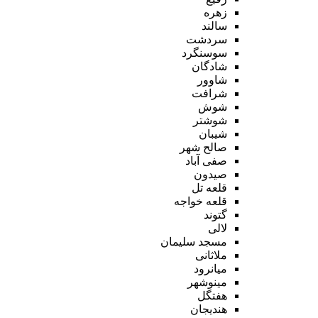
زهره
سالند
سردشت
سوسنگرد
شادگان
شاوور
شرافت
شوش
شوشتر
شیبان
صالح شهر
صفی آباد
صیدون
قلعه تل
قلعه خواجه
گتوند
لالی
مسجد سلیمان
ملاثانی
میانرود
مینوشهر
هفتگل
هندیجان