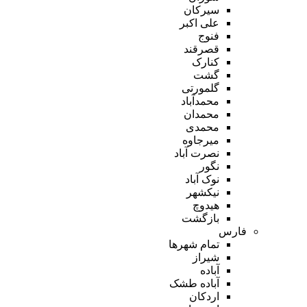
سیرکان
علی اکبر
فنوج
قصرقند
کنارک
گشت
گلمورتی
محمدآباد
محمدان
محمدی
میرجاوه
نصرت آباد
نگور
نوک آباد
نیکشهر
هیدوچ
بازگشت
فارس
تمام شهر‌ها
شیراز
آباده
آباده طشک
اردکان