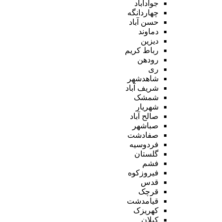
جوادآباد
چهاردانگه
حسن آباد
دماوند
دیزین
رباط کریم
رودهن
ری
شاهدشهر
شریف آباد
شمشک
شهریار
صالح آباد
صباشهر
صفادشت
فردوسیه
گلستان
فشم
فیروزکوه
قدس
قرچک
قیامدشت
کهریزک
کیلان