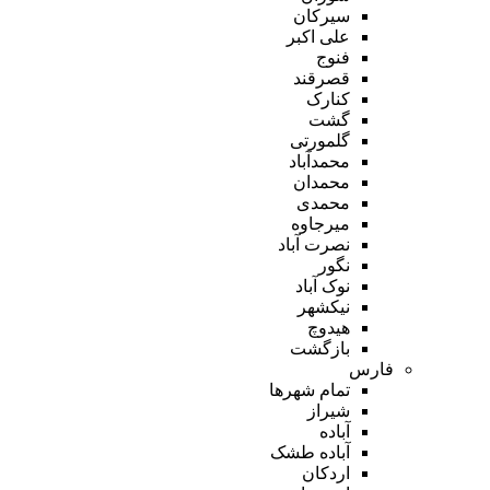
سیرکان
علی اکبر
فنوج
قصرقند
کنارک
گشت
گلمورتی
محمدآباد
محمدان
محمدی
میرجاوه
نصرت آباد
نگور
نوک آباد
نیکشهر
هیدوچ
بازگشت
فارس
تمام شهر‌ها
شیراز
آباده
آباده طشک
اردکان