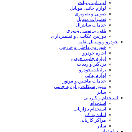
لپ تاپ و تبلت
لوازم جانبی موبایل
صوتی و تصویری
تعمیرات موبایل
خدمات سانترال
تلفن بی‌سیم رومیزی
دوربین عکاسی و فیلمبرداری
خودرو و وسایل نقلیه
خودروی داخلی و خارجی
اجاره خودرو
لوازم جانبی خودرو
دزدگیر و ردیاب
تزئینات خودرو
لوازم یدکی
خدمات ماشین و موتور
موتورسیکلت و لوازم جانبی
سایر
استخدام و کاریابی
استخدام
استخدام بازاریاب
آماده به کار
مراکز کاریابی
سایر
ساختمان