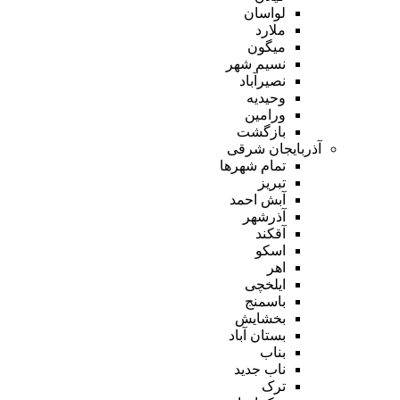
لواسان
ملارد
میگون
نسیم شهر
نصیرآباد
وحیدیه
ورامین
بازگشت
آذربایجان شرقی
تمام شهر‌ها
تبریز
آبش احمد
آذرشهر
آقکند
اسکو
اهر
ایلخچی
باسمنج
بخشایش
بستان آباد
بناب
ناب جدید
ترک