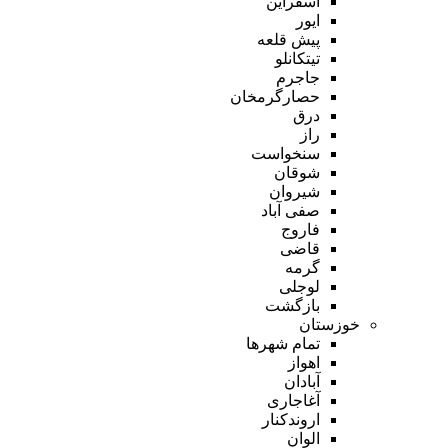
اسفراین
ایور
پیش قلعه
تیتکانلو
جاجرم
حصارگرمخان
درق
راز
سنخواست
شوقان
شیروان
صفی آباد
فاروج
قاضی
گرمه
لوجلی
بازگشت
خوزستان
تمام شهر‌ها
اهواز
آبادان
آغاجاری
اروندکنار
الوان