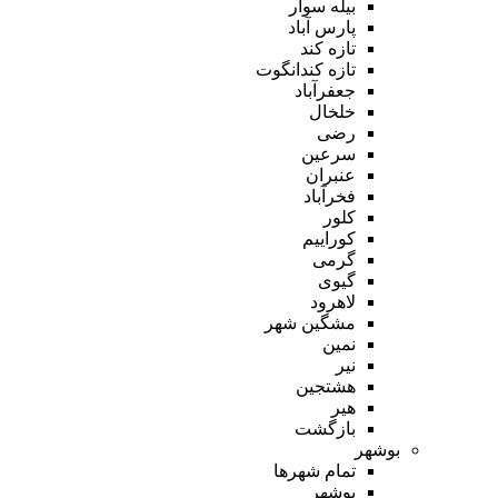
بیله سوار
پارس آباد
تازه کند
تازه کندانگوت
جعفرآباد
خلخال
رضی
سرعین
عنبران
فخرآباد
کلور
کوراییم
گرمی
گیوی
لاهرود
مشگین شهر
نمین
نیر
هشتجین
هیر
بازگشت
بوشهر
تمام شهر‌ها
بوشهر