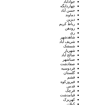
جوادآباد
چهاردانگه
حسن آباد
دماوند
دیزین
رباط کریم
رودهن
ری
شاهدشهر
شریف آباد
شمشک
شهریار
صالح آباد
صباشهر
صفادشت
فردوسیه
گلستان
فشم
فیروزکوه
قدس
قرچک
قیامدشت
کهریزک
کیلان