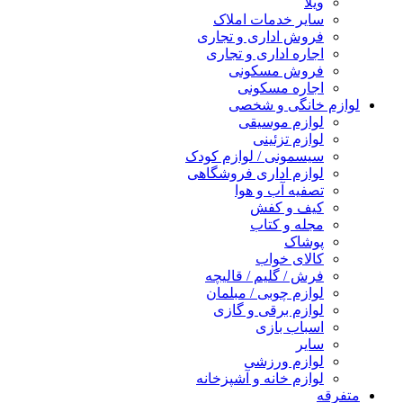
ویلا
سایر خدمات املاک
فروش اداری و تجاری
اجاره اداری و تجاری
فروش مسکونی
اجاره مسکونی
لوازم خانگی و شخصی
لوازم موسیقی
لوازم تزئینی
سیسمونی / لوازم کودک
لوازم اداری فروشگاهی
تصفیه آب و هوا
کیف و کفش
مجله و کتاب
پوشاک
کالای خواب
فرش / گلیم / قالیچه
لوازم چوبی / مبلمان
لوازم برقی و گازی
اسباب بازی
سایر
لوازم ورزشی
لوازم خانه و آشپزخانه
متفرقه