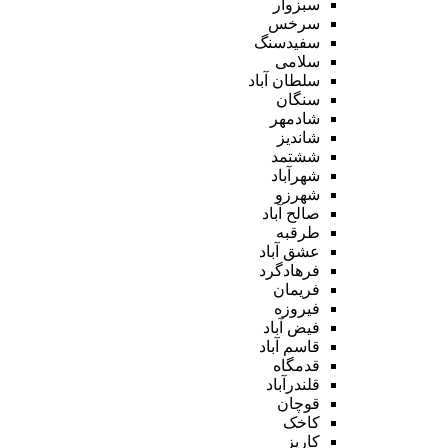
سبزوار
سرخس
سفیدسنگ
سلامی
سلطان آباد
سنگان
شادمهر
شاندیز
ششتمد
شهرآباد
شهرزو
صالح آباد
طرقبه
عشق آباد
فرهادگرد
فریمان
فیروزه
فیض آباد
قاسم آباد
قدمگاه
قلندرآباد
قوچان
کاخک
کاریز