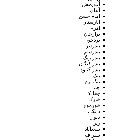
آب پخش
آبدان
امام حسن
انارستان
اهرم
برازجان
بردخون
بندردیر
بندردیلم
بندر ریگ
بندر کنگان
بندر گناوه
بنک
تنگ ارم
جم
چغادک
خارک
خورموج
دالکی
دلوار
ریز
سعدآباد
سیراف