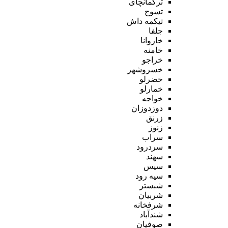
ترکمانچای
تسوج
تیکمه داش
جلفا
خاروانا
خامنه
خراجو
خسروشهر
خضرلو
خمارلو
خواجه
دوزدوزان
زرنق
زنوز
سراب
سردرود
سهند
سیس
سیه رود
شبستر
شربیان
شرفخانه
شندآباد
صوفیان