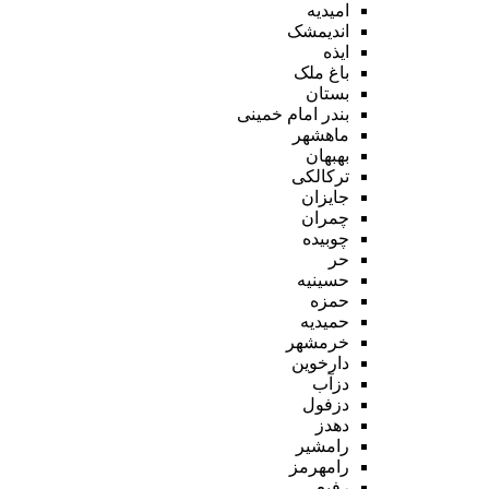
امیدیه
اندیمشک
ایذه
باغ ملک
بستان
بندر امام خمینی
ماهشهر
بهبهان
ترکالکی
جایزان
چمران
چوبیده
حر
حسینیه
حمزه
حمیدیه
خرمشهر
دارخوین
دزآب
دزفول
دهدز
رامشیر
رامهرمز
رفیع