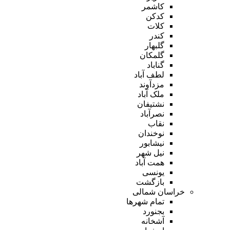
کاشمر
کدکن
کلات
کندر
گلبهار
گلمکان
گناباد
لطف آباد
مزدآوند
ملک آباد
نشتیفان
نصرآباد
نقاب
نوخندان
نیشابور
نیل شهر
همت آباد
یونسی
بازگشت
خراسان شمالی
تمام شهر‌ها
بجنورد
آشخانه