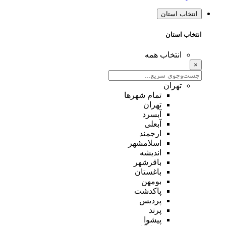
انتخاب استان
انتخاب استان
انتخاب همه
×
تهران
تمام شهر‌ها
تهران
آبسرد
آبعلی
ارجمند
اسلامشهر
اندیشه
باقرشهر
باغستان
بومهن
پاکدشت
پردیس
پرند
پیشوا