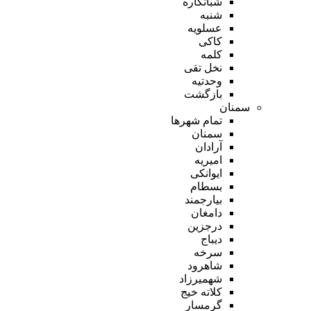
شبانکاره
شنبه
عسلویه
کاکی
کلمه
نخل تقی
وحدتیه
بازگشت
سمنان
تمام شهر‌ها
سمنان
آرادان
امیریه
ایوانکی
بسطام
بیارجمند
دامغان
درجزین
دیباج
سرخه
شاهرود
شهمیرزاد
کلاته خیج
گرمسار