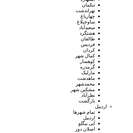
تنکمان
تهراندشت
چهارباغ
ساوجبلاغ
سعیدآباد
هشتگرد
طالقان
فردیس
کردان
کمال شهر
کوهسار
گرمدره
مارلیک
ماهدشت
محمدشهر
مشکین شهر
نظرآباد
بازگشت
اردبیل
تمام شهر‌ها
اردبیل
آبی بیگلو
اصلان دوز