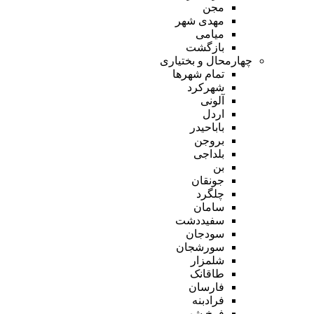
مجن
مهدی شهر
میامی
بازگشت
چهارمحال و بختیاری
تمام شهر‌ها
شهرکرد
آلونی
اردل
باباحیدر
بروجن
بلداجی
بن
جونقان
چلگرد
سامان
سفیددشت
سودجان
سورشجان
شلمزار
طاقانک
فارسان
فرادبنه
فرخ شهر