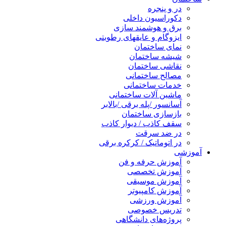
در و پنجره
دکوراسیون داخلی
برق و هوشمند سازی
ایزوگام و عایقهای رطوبتی
نمای ساختمان
شیشه ساختمان
نقاشی ساختمان
مصالح ساختمانی
خدمات ساختمانی
ماشین آلات ساختمانی
آسانسور /پله برقی /بالابر
بازسازی ساختمان
سقف کاذب / دیوار کاذب
در ضد سرقت
در اتوماتیک / کرکره برقی
آموزشی
آموزش حرفه و فن
آموزش تخصصی
آموزش موسیقی
آموزش کامپیوتر
آموزش ورزشی
تدریس خصوصی
پروژه‌های دانشگاهی