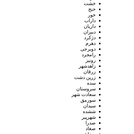
خشت
خنج
خور
داراب
داریان
دبیران
دژکرد
دهرم
دوبرجی
رامجرد
رونیز
زاهدشهر
زرقان
زرین دشت
سده
سروستان
سعادت شهر
سورمق
سیدان
ششده
شهرپیر
صدرا
صغاد