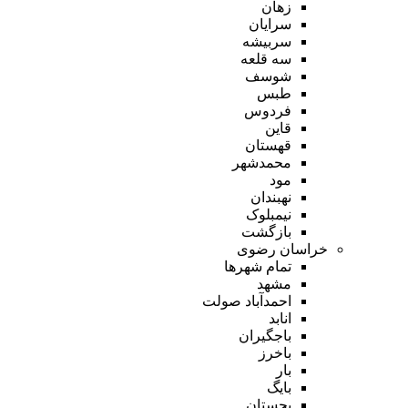
زهان
سرایان
سربیشه
سه قلعه
شوسف
طبس
فردوس
قاین
قهستان
محمدشهر
مود
نهبندان
نیمبلوک
بازگشت
خراسان رضوی
تمام شهر‌ها
مشهد
احمدآباد صولت
انابد
باجگیران
باخرز
بار
بایگ
بجستان