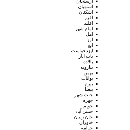
ارسنجان
استهبان
اشکنان
افزر
اقلید
امام شهر
اهل
اوز
ایج
ایزدخواست
باب انار
بالاده
بنارویه
بهمن
بوانات
بیرم
بیضا
جنت شهر
جهرم
جویم
حسن آباد
خان زنیان
خاوران
خرامه