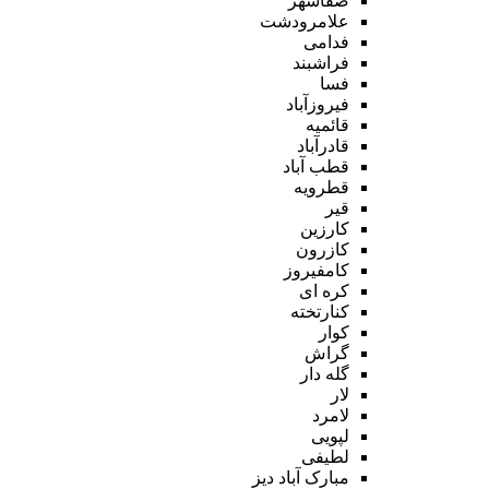
صفاشهر
علامرودشت
فدامی
فراشبند
فسا
فیروزآباد
قائمیه
قادرآباد
قطب آباد
قطرویه
قیر
کارزین
کازرون
کامفیروز
کره ای
کنارتخته
کوار
گراش
گله دار
لار
لامرد
لپویی
لطیفی
مبارک آباد دیز