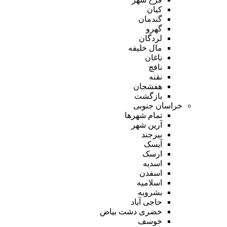
کیان
گندمان
گهرو
لردگان
مال خلیفه
ناغان
نافچ
نقنه
هفشجان
بازگشت
خراسان جنوبی
تمام شهر‌ها
آرین شهر
بیرجند
آیسک
ارسک
اسدیه
اسفدن
اسلامیه
بشرویه
حاجی آباد
خضری دشت بیاض
خوسف