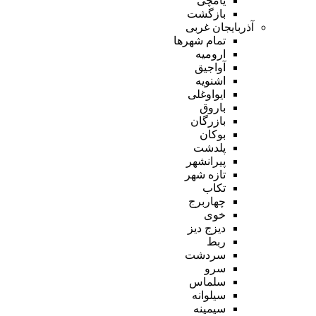
یامچی
بازگشت
آذربایجان غربی
تمام شهر‌ها
ارومیه
آواجیق
اشنویه
ایواوغلی
باروق
بازرگان
بوکان
پلدشت
پیرانشهر
تازه شهر
تکاب
چهاربرج
خوی
دیزج دیز
ربط
سردشت
سرو
سلماس
سیلوانه
سیمینه