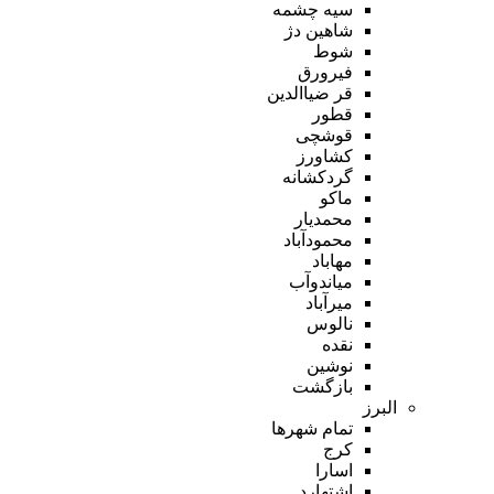
سیه چشمه
شاهین دژ
شوط
فیرورق
قر ضیاالدین
قطور
قوشچی
کشاورز
گردکشانه
ماکو
محمدیار
محمودآباد
مهاباد
میاندوآب
میرآباد
نالوس
نقده
نوشین
بازگشت
البرز
تمام شهر‌ها
کرج
اسارا
اشتهارد