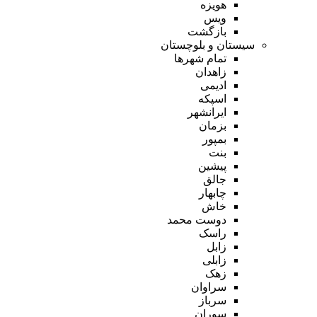
هویزه
ویس
بازگشت
سیستان و بلوچستان
تمام شهر‌ها
زاهدان
ادیمی
اسپکه
ایرانشهر
بزمان
بمپور
بنت
پیشین
جالق
چابهار
خاش
دوست محمد
راسک
زابل
زابلی
زهک
سراوان
سرباز
سوران