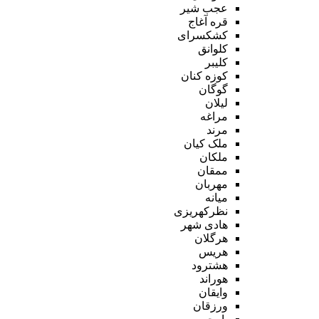
عجب شیر
قره آغاج
کشکسرای
کلوانق
کلیبر
کوزه کنان
گوگان
لیلان
مراغه
مرند
ملک کیان
ملکان
ممقان
مهربان
میانه
نظرکهریزی
هادی شهر
هرگلان
هریس
هشترود
هوراند
وایقان
ورزقان