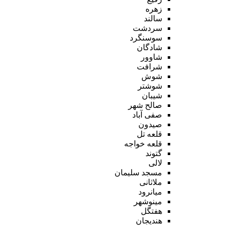
زهره
سالند
سردشت
سوسنگرد
شادگان
شاوور
شرافت
شوش
شوشتر
شیبان
صالح شهر
صفی آباد
صیدون
قلعه تل
قلعه خواجه
گتوند
لالی
مسجد سلیمان
ملاثانی
میانرود
مینوشهر
هفتگل
هندیجان