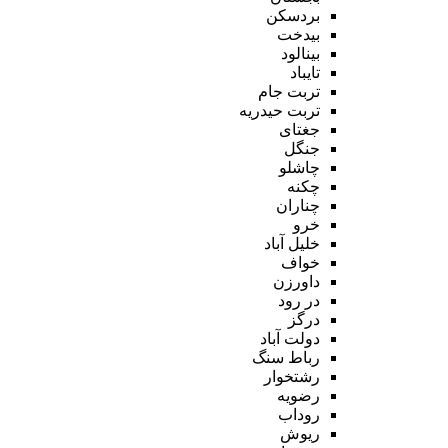
بردسکن
بیدخت
بینالود
تایباد
تربت جام
تربت حیدریه
جغتای
جنگل
چاشلو
چکنه
چناران
خرو
خلیل آباد
خواف
داورزن
در رود
درگز
دولت آباد
رباط سنگ
رشتخوار
رضویه
روداب
ریوش