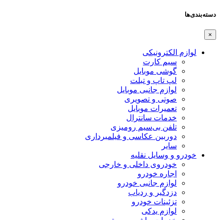
دسته‌بندی‌ها
×
لوازم الکترونیکی
سیم کارت
گوشی موبایل
لپ تاپ و تبلت
لوازم جانبی موبایل
صوتی و تصویری
تعمیرات موبایل
خدمات سانترال
تلفن بی‌سیم رومیزی
دوربین عکاسی و فیلمبرداری
سایر
خودرو و وسایل نقلیه
خودروی داخلی و خارجی
اجاره خودرو
لوازم جانبی خودرو
دزدگیر و ردیاب
تزئینات خودرو
لوازم یدکی