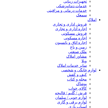
تجهیزات زیبایی
خدمات دندانپزشکی
خدمات درمانی و مراقبتی
سمعک
املاک
فروش اداری و تجاری
اجاره اداری و تجاری
فروش مسکونی
اجاره مسکونی
اجاره اتاق و پانسیون
زمین و باغ
ملک صنعتی
مشاور املاک
ویلا
سایر خدمات املاک
لوازم خانگی و شخصی
کیف و کفش
مجله و کتاب
پوشاک
کالای خواب
فرش / گلیم / قالیچه
لوازم چوبی / مبلمان
لوازم برقی و گازی
اسباب بازی