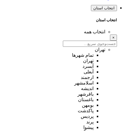
انتخاب استان
انتخاب استان
انتخاب همه
×
تهران
تمام شهر‌ها
تهران
آبسرد
آبعلی
ارجمند
اسلامشهر
اندیشه
باقرشهر
باغستان
بومهن
پاکدشت
پردیس
پرند
پیشوا