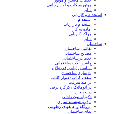
خدمات ماشین و موتور
موتورسیکلت و لوازم جانبی
سایر
استخدام و کاریابی
استخدام
استخدام بازاریاب
آماده به کار
مراکز کاریابی
سایر
ساختمان
نقاشی ساختمان
مصالح ساختمانی
خدمات ساختمانی
ماشین آلات ساختمانی
آسانسور /پله برقی /بالابر
بازسازی ساختمان
سقف کاذب / دیوار کاذب
در ضد سرقت
در اتوماتیک / کرکره برقی
در و پنجره
دکوراسیون داخلی
برق و هوشمند سازی
ایزوگام و عایقهای رطوبتی
نمای ساختمان