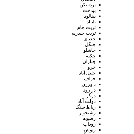
بردسکن
بیدخت
بینالود
تایباد
تربت جام
تربت حیدریه
جغتای
جنگل
چاشلو
چکنه
چناران
خرو
خلیل آباد
خواف
داورزن
در رود
درگز
دولت آباد
رباط سنگ
رشتخوار
رضویه
روداب
ریوش