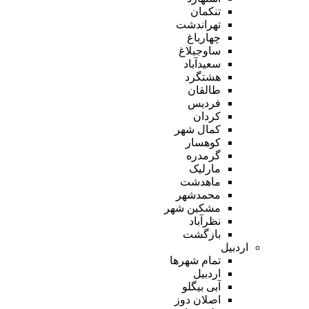
تنکمان
تهراندشت
چهارباغ
ساوجبلاغ
سعیدآباد
هشتگرد
طالقان
فردیس
کردان
کمال شهر
کوهسار
گرمدره
مارلیک
ماهدشت
محمدشهر
مشکین شهر
نظرآباد
بازگشت
اردبیل
تمام شهر‌ها
اردبیل
آبی بیگلو
اصلان دوز