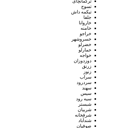
ترکمانچای
تسوج
تیکمه داش
جلفا
خاروانا
خامنه
خراجو
خسروشهر
خضرلو
خمارلو
خواجه
دوزدوزان
زرنق
زنوز
سراب
سردرود
سهند
سیس
سیه رود
شبستر
شربیان
شرفخانه
شندآباد
صوفیان