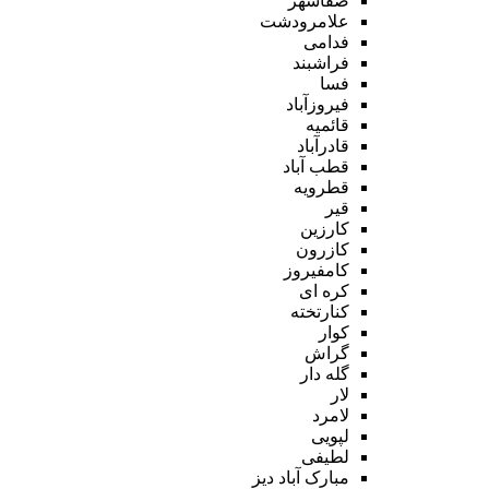
صفاشهر
علامرودشت
فدامی
فراشبند
فسا
فیروزآباد
قائمیه
قادرآباد
قطب آباد
قطرویه
قیر
کارزین
کازرون
کامفیروز
کره ای
کنارتخته
کوار
گراش
گله دار
لار
لامرد
لپویی
لطیفی
مبارک آباد دیز