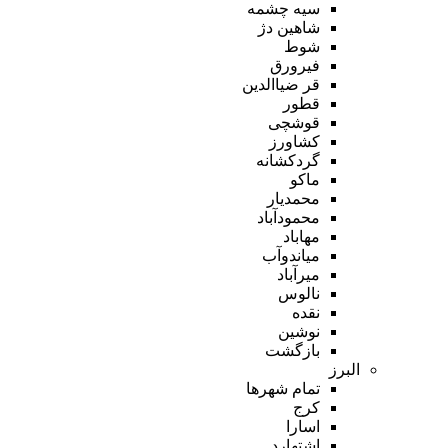
سیه چشمه
شاهین دژ
شوط
فیرورق
قر ضیاالدین
قطور
قوشچی
کشاورز
گردکشانه
ماکو
محمدیار
محمودآباد
مهاباد
میاندوآب
میرآباد
نالوس
نقده
نوشین
بازگشت
البرز
تمام شهر‌ها
کرج
اسارا
اشتهارد