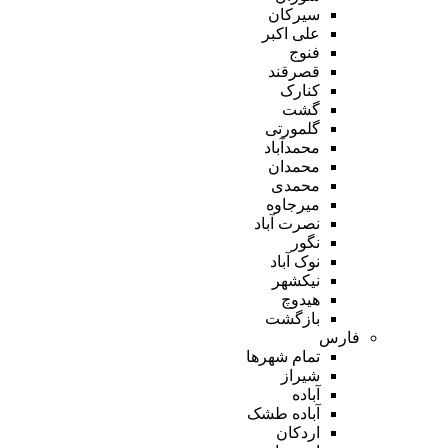
سیرکان
علی اکبر
فنوج
قصرقند
کنارک
گشت
گلمورتی
محمدآباد
محمدان
محمدی
میرجاوه
نصرت آباد
نگور
نوک آباد
نیکشهر
هیدوچ
بازگشت
فارس
تمام شهر‌ها
شیراز
آباده
آباده طشک
اردکان