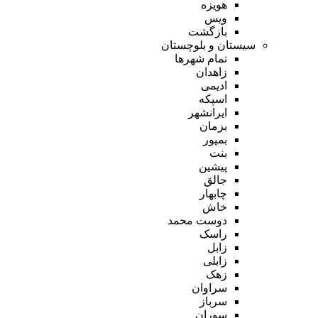
هویزه
ویس
بازگشت
سیستان و بلوچستان
تمام شهر‌ها
زاهدان
ادیمی
اسپکه
ایرانشهر
بزمان
بمپور
بنت
پیشین
جالق
چابهار
خاش
دوست محمد
راسک
زابل
زابلی
زهک
سراوان
سرباز
سوران