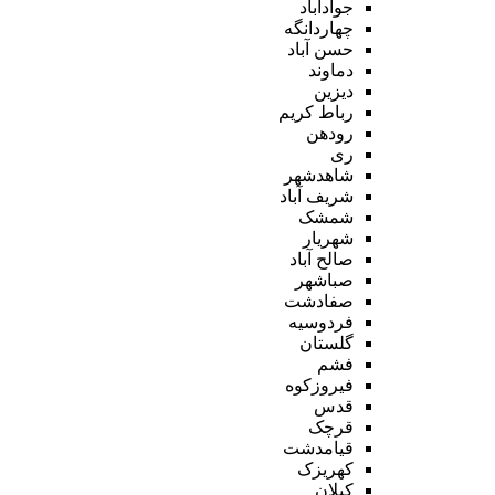
جوادآباد
چهاردانگه
حسن آباد
دماوند
دیزین
رباط کریم
رودهن
ری
شاهدشهر
شریف آباد
شمشک
شهریار
صالح آباد
صباشهر
صفادشت
فردوسیه
گلستان
فشم
فیروزکوه
قدس
قرچک
قیامدشت
کهریزک
کیلان