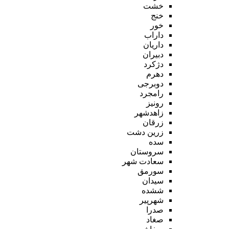
خشت
خنج
خور
داراب
داریان
دبیران
دژکرد
دهرم
دوبرجی
رامجرد
رونیز
زاهدشهر
زرقان
زرین دشت
سده
سروستان
سعادت شهر
سورمق
سیدان
ششده
شهرپیر
صدرا
صغاد