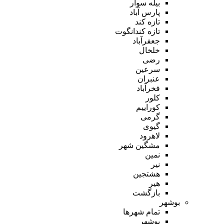
بیله سوار
پارس آباد
تازه کند
تازه کندانگوت
جعفرآباد
خلخال
رضی
سرعین
عنبران
فخرآباد
کلور
کوراییم
گرمی
گیوی
لاهرود
مشگین شهر
نمین
نیر
هشتجین
هیر
بازگشت
بوشهر
تمام شهر‌ها
بوشهر