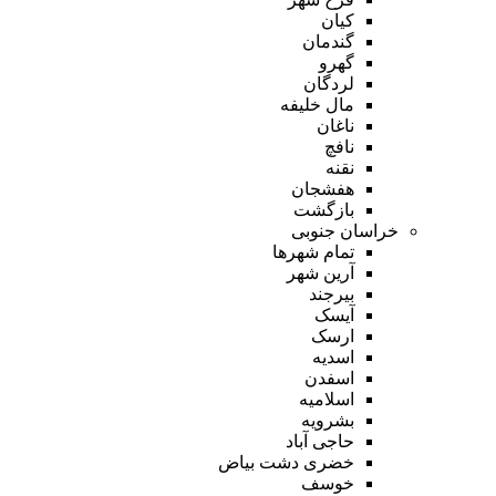
کیان
گندمان
گهرو
لردگان
مال خلیفه
ناغان
نافچ
نقنه
هفشجان
بازگشت
خراسان جنوبی
تمام شهر‌ها
آرین شهر
بیرجند
آیسک
ارسک
اسدیه
اسفدن
اسلامیه
بشرویه
حاجی آباد
خضری دشت بیاض
خوسف