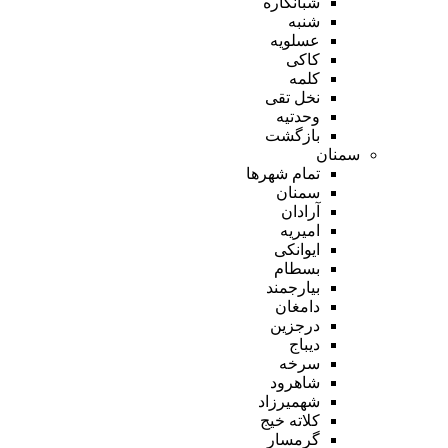
شبانکاره
شنبه
عسلویه
کاکی
کلمه
نخل تقی
وحدتیه
بازگشت
سمنان
تمام شهر‌ها
سمنان
آرادان
امیریه
ایوانکی
بسطام
بیارجمند
دامغان
درجزین
دیباج
سرخه
شاهرود
شهمیرزاد
کلاته خیج
گرمسار