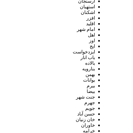
ارسنجان
استهبان
اشکنان
افزر
اقلید
امام شهر
اهل
اوز
ایج
ایزدخواست
باب انار
بالاده
بنارویه
بهمن
بوانات
بیرم
بیضا
جنت شهر
جهرم
جویم
حسن آباد
خان زنیان
خاوران
خرامه