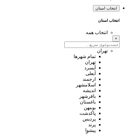
انتخاب استان
انتخاب استان
انتخاب همه
×
تهران
تمام شهر‌ها
تهران
آبسرد
آبعلی
ارجمند
اسلامشهر
اندیشه
باقرشهر
باغستان
بومهن
پاکدشت
پردیس
پرند
پیشوا