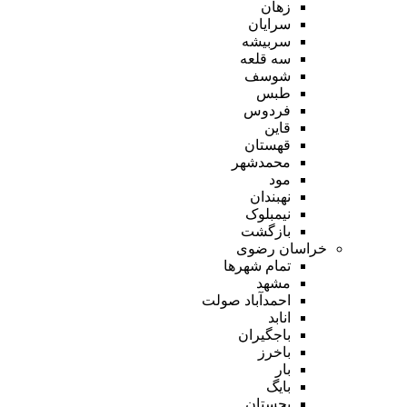
زهان
سرایان
سربیشه
سه قلعه
شوسف
طبس
فردوس
قاین
قهستان
محمدشهر
مود
نهبندان
نیمبلوک
بازگشت
خراسان رضوی
تمام شهر‌ها
مشهد
احمدآباد صولت
انابد
باجگیران
باخرز
بار
بایگ
بجستان