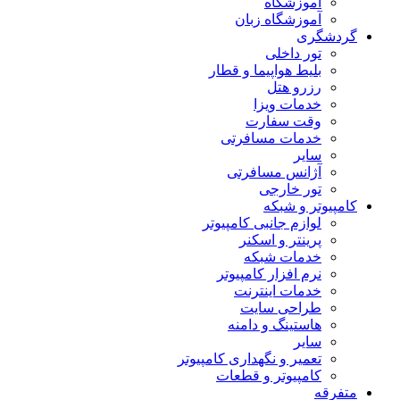
آموزشگاه
آموزشگاه زبان
گردشگری
تور داخلی
بلیط هواپیما و قطار
رزرو هتل
خدمات ویزا
وقت سفارت
خدمات مسافرتی
سایر
آژانس مسافرتی
تور خارجی
کامپیوتر و شبکه
لوازم جانبی کامپیوتر
پرینتر و اسکنر
خدمات شبکه
نرم افزار کامپیوتر
خدمات اینترنت
طراحی سایت
هاستینگ و دامنه
سایر
تعمیر و نگهداری کامپیوتر
کامپیوتر و قطعات
متفرقه