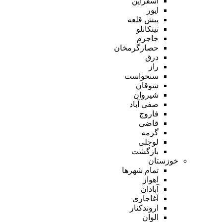
اسفراین
ایور
پیش قلعه
تیتکانلو
جاجرم
حصارگرمخان
درق
راز
سنخواست
شوقان
شیروان
صفی آباد
فاروج
قاضی
گرمه
لوجلی
بازگشت
خوزستان
تمام شهر‌ها
اهواز
آبادان
آغاجاری
اروندکنار
الوان