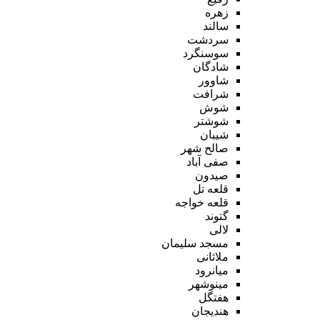
زهره
سالند
سردشت
سوسنگرد
شادگان
شاوور
شرافت
شوش
شوشتر
شیبان
صالح شهر
صفی آباد
صیدون
قلعه تل
قلعه خواجه
گتوند
لالی
مسجد سلیمان
ملاثانی
میانرود
مینوشهر
هفتگل
هندیجان