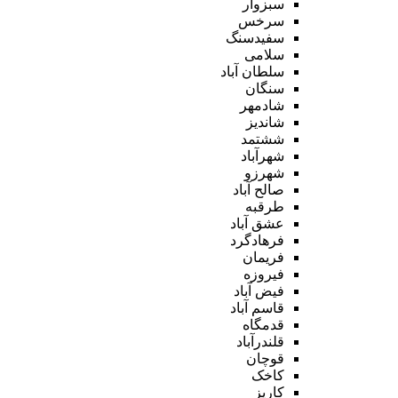
سبزوار
سرخس
سفیدسنگ
سلامی
سلطان آباد
سنگان
شادمهر
شاندیز
ششتمد
شهرآباد
شهرزو
صالح آباد
طرقبه
عشق آباد
فرهادگرد
فریمان
فیروزه
فیض آباد
قاسم آباد
قدمگاه
قلندرآباد
قوچان
کاخک
کاریز