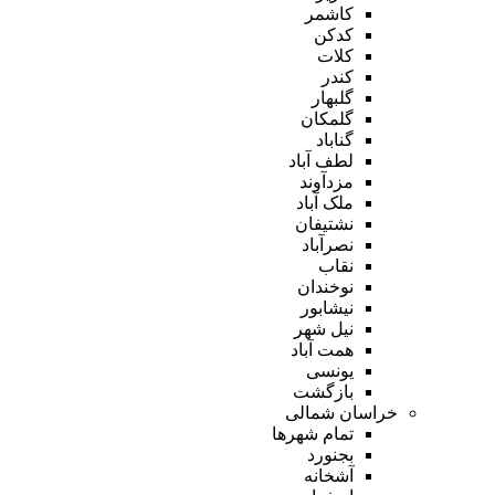
کاشمر
کدکن
کلات
کندر
گلبهار
گلمکان
گناباد
لطف آباد
مزدآوند
ملک آباد
نشتیفان
نصرآباد
نقاب
نوخندان
نیشابور
نیل شهر
همت آباد
یونسی
بازگشت
خراسان شمالی
تمام شهر‌ها
بجنورد
آشخانه