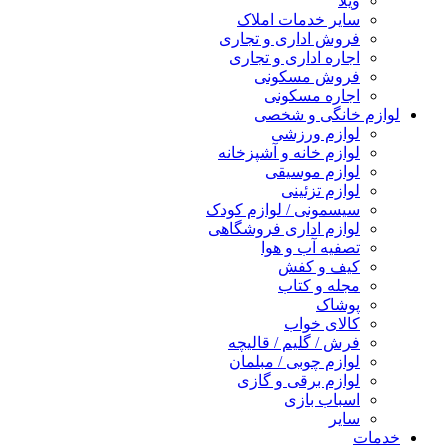
ویلا
سایر خدمات املاک
فروش اداری و تجاری
اجاره اداری و تجاری
فروش مسکونی
اجاره مسکونی
لوازم خانگی و شخصی
لوازم ورزشی
لوازم خانه و آشپزخانه
لوازم موسیقی
لوازم تزئینی
سیسمونی / لوازم کودک
لوازم اداری فروشگاهی
تصفیه آب و هوا
کیف و کفش
مجله و کتاب
پوشاک
کالای خواب
فرش / گلیم / قالیچه
لوازم چوبی / مبلمان
لوازم برقی و گازی
اسباب بازی
سایر
خدمات