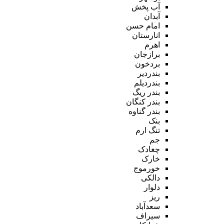
آب پخش
آبدان
امام حسن
انارستان
اهرم
برازجان
بردخون
بندردیر
بندردیلم
بندر ریگ
بندر کنگان
بندر گناوه
بنک
تنگ ارم
جم
چغادک
خارک
خورموج
دالکی
دلوار
ریز
سعدآباد
سیراف