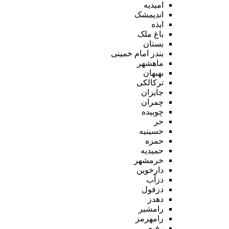
امیدیه
اندیمشک
ایذه
باغ ملک
بستان
بندر امام خمینی
ماهشهر
بهبهان
ترکالکی
جایزان
چمران
چوبیده
حر
حسینیه
حمزه
حمیدیه
خرمشهر
دارخوین
دزآب
دزفول
دهدز
رامشیر
رامهرمز
رفیع