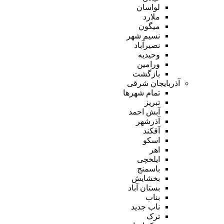
لواسان
ملارد
میگون
نسیم شهر
نصیرآباد
وحیدیه
ورامین
بازگشت
آذربایجان شرقی
تمام شهر‌ها
تبریز
آبش احمد
آذرشهر
آقکند
اسکو
اهر
ایلخچی
باسمنج
بخشایش
بستان آباد
بناب
ناب جدید
ترک