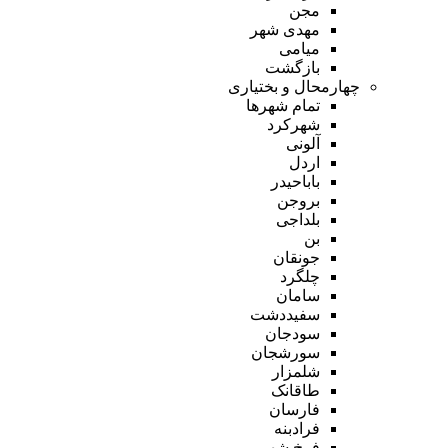
مجن
مهدی شهر
میامی
بازگشت
چهارمحال و بختیاری
تمام شهر‌ها
شهرکرد
آلونی
اردل
باباحیدر
بروجن
بلداجی
بن
جونقان
چلگرد
سامان
سفیددشت
سودجان
سورشجان
شلمزار
طاقانک
فارسان
فرادبنه
فرخ شهر