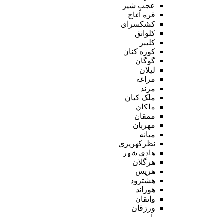
عجب شیر
قره آغاج
کشکسرای
کلوانق
کلیبر
کوزه کنان
گوگان
لیلان
مراغه
مرند
ملک کیان
ملکان
ممقان
مهربان
میانه
نظرکهریزی
هادی شهر
هرگلان
هریس
هشترود
هوراند
وایقان
ورزقان