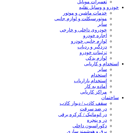
تعمیرات موبایل
خودرو و وسایل نقلیه
خدمات ماشین و موتور
موتورسیکلت و لوازم جانبی
سایر
خودروی داخلی و خارجی
اجاره خودرو
لوازم جانبی خودرو
دزدگیر و ردیاب
تزئینات خودرو
لوازم یدکی
استخدام و کاریابی
سایر
استخدام
استخدام بازاریاب
آماده به کار
مراکز کاریابی
ساختمان
سقف کاذب / دیوار کاذب
در ضد سرقت
در اتوماتیک / کرکره برقی
در و پنجره
دکوراسیون داخلی
برق و هوشمند سازی