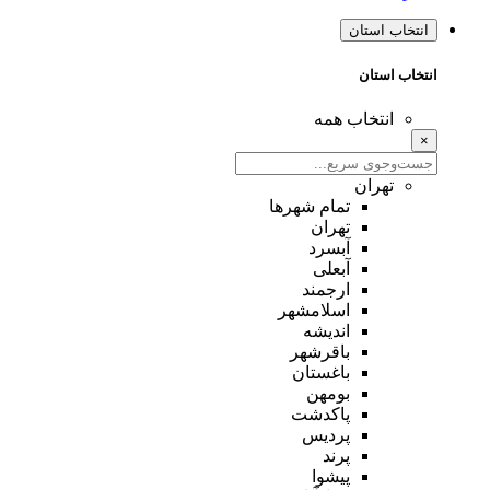
انتخاب استان
انتخاب استان
انتخاب همه
×
تهران
تمام شهر‌ها
تهران
آبسرد
آبعلی
ارجمند
اسلامشهر
اندیشه
باقرشهر
باغستان
بومهن
پاکدشت
پردیس
پرند
پیشوا