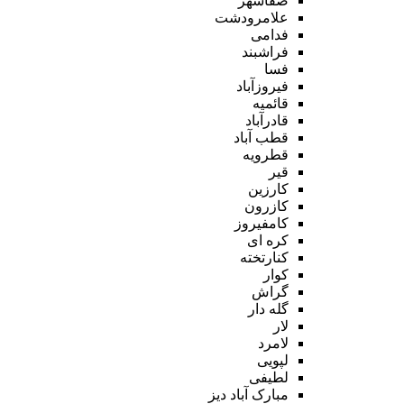
صفاشهر
علامرودشت
فدامی
فراشبند
فسا
فیروزآباد
قائمیه
قادرآباد
قطب آباد
قطرویه
قیر
کارزین
کازرون
کامفیروز
کره ای
کنارتخته
کوار
گراش
گله دار
لار
لامرد
لپویی
لطیفی
مبارک آباد دیز