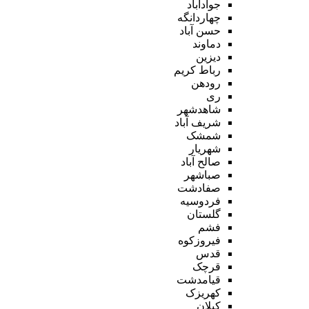
جوادآباد
چهاردانگه
حسن آباد
دماوند
دیزین
رباط کریم
رودهن
ری
شاهدشهر
شریف آباد
شمشک
شهریار
صالح آباد
صباشهر
صفادشت
فردوسیه
گلستان
فشم
فیروزکوه
قدس
قرچک
قیامدشت
کهریزک
کیلان