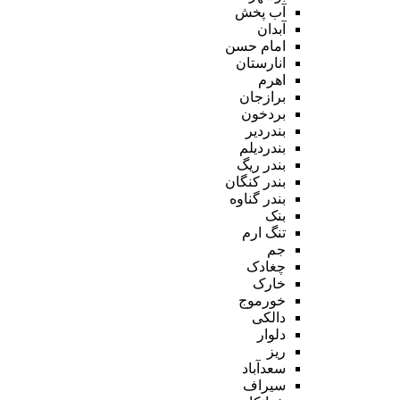
آب پخش
آبدان
امام حسن
انارستان
اهرم
برازجان
بردخون
بندردیر
بندردیلم
بندر ریگ
بندر کنگان
بندر گناوه
بنک
تنگ ارم
جم
چغادک
خارک
خورموج
دالکی
دلوار
ریز
سعدآباد
سیراف