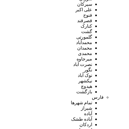
سیرکان
علی اکبر
فنوج
قصرقند
کنارک
گشت
گلمورتی
محمدآباد
محمدان
محمدی
میرجاوه
نصرت آباد
نگور
نوک آباد
نیکشهر
هیدوچ
بازگشت
فارس
تمام شهر‌ها
شیراز
آباده
آباده طشک
اردکان