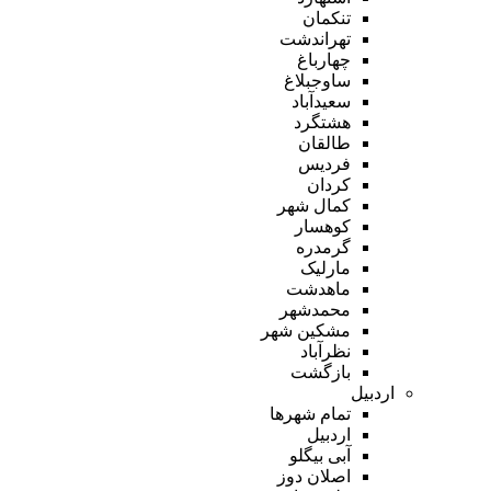
تنکمان
تهراندشت
چهارباغ
ساوجبلاغ
سعیدآباد
هشتگرد
طالقان
فردیس
کردان
کمال شهر
کوهسار
گرمدره
مارلیک
ماهدشت
محمدشهر
مشکین شهر
نظرآباد
بازگشت
اردبیل
تمام شهر‌ها
اردبیل
آبی بیگلو
اصلان دوز