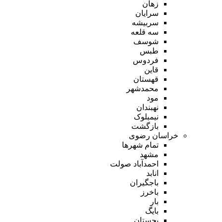
زهان
سرایان
سربیشه
سه قلعه
شوسف
طبس
فردوس
قاین
قهستان
محمدشهر
مود
نهبندان
نیمبلوک
بازگشت
خراسان رضوی
تمام شهر‌ها
مشهد
احمدآباد صولت
انابد
باجگیران
باخرز
بار
بایگ
بجستان