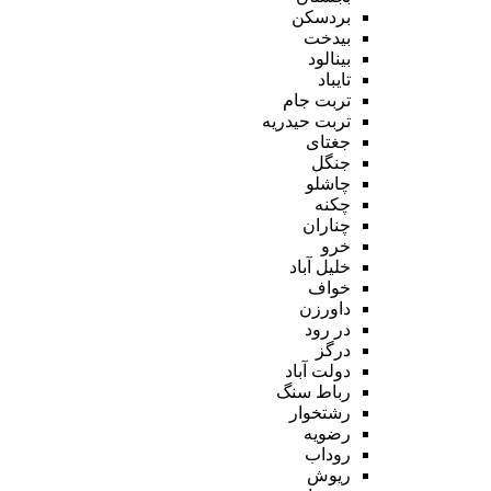
بردسکن
بیدخت
بینالود
تایباد
تربت جام
تربت حیدریه
جغتای
جنگل
چاشلو
چکنه
چناران
خرو
خلیل آباد
خواف
داورزن
در رود
درگز
دولت آباد
رباط سنگ
رشتخوار
رضویه
روداب
ریوش