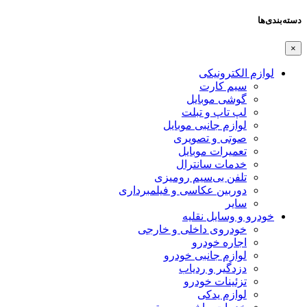
دسته‌بندی‌ها
×
لوازم الکترونیکی
سیم کارت
گوشی موبایل
لپ تاپ و تبلت
لوازم جانبی موبایل
صوتی و تصویری
تعمیرات موبایل
خدمات سانترال
تلفن بی‌سیم رومیزی
دوربین عکاسی و فیلمبرداری
سایر
خودرو و وسایل نقلیه
خودروی داخلی و خارجی
اجاره خودرو
لوازم جانبی خودرو
دزدگیر و ردیاب
تزئینات خودرو
لوازم یدکی