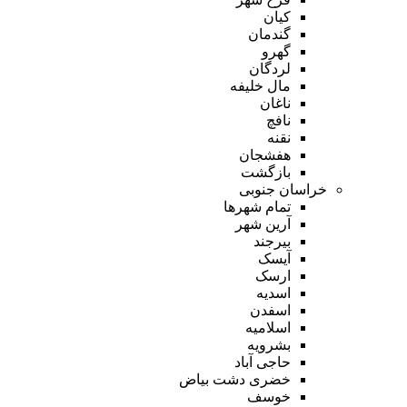
کیان
گندمان
گهرو
لردگان
مال خلیفه
ناغان
نافچ
نقنه
هفشجان
بازگشت
خراسان جنوبی
تمام شهر‌ها
آرین شهر
بیرجند
آیسک
ارسک
اسدیه
اسفدن
اسلامیه
بشرویه
حاجی آباد
خضری دشت بیاض
خوسف