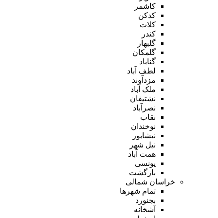
کاشمر
کدکن
کلات
کندر
گلبهار
گلمکان
گناباد
لطف آباد
مزدآوند
ملک آباد
نشتیفان
نصرآباد
نقاب
نوخندان
نیشابور
نیل شهر
همت آباد
یونسی
بازگشت
خراسان شمالی
تمام شهر‌ها
بجنورد
آشخانه