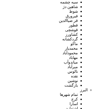
سیه چشمه
شاهین دژ
شوط
فیرورق
قر ضیاالدین
قطور
قوشچی
کشاورز
گردکشانه
ماکو
محمدیار
محمودآباد
مهاباد
میاندوآب
میرآباد
نالوس
نقده
نوشین
بازگشت
البرز
تمام شهر‌ها
کرج
اسارا
اشتهارد