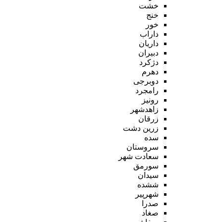
خشت
خنج
خور
داراب
داریان
دبیران
دژکرد
دهرم
دوبرجی
رامجرد
رونیز
زاهدشهر
زرقان
زرین دشت
سده
سروستان
سعادت شهر
سورمق
سیدان
ششده
شهرپیر
صدرا
صغاد