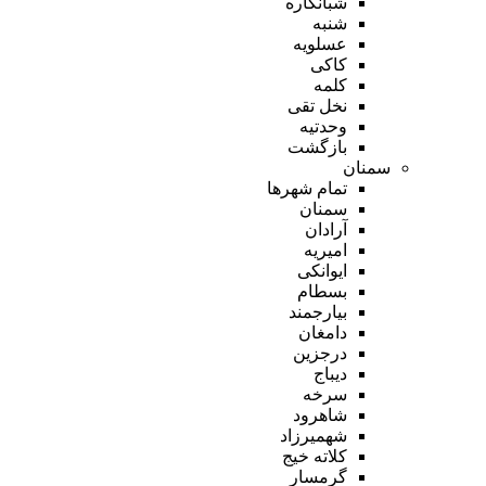
شبانکاره
شنبه
عسلویه
کاکی
کلمه
نخل تقی
وحدتیه
بازگشت
سمنان
تمام شهر‌ها
سمنان
آرادان
امیریه
ایوانکی
بسطام
بیارجمند
دامغان
درجزین
دیباج
سرخه
شاهرود
شهمیرزاد
کلاته خیج
گرمسار