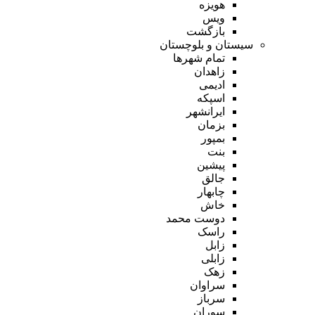
هویزه
ویس
بازگشت
سیستان و بلوچستان
تمام شهر‌ها
زاهدان
ادیمی
اسپکه
ایرانشهر
بزمان
بمپور
بنت
پیشین
جالق
چابهار
خاش
دوست محمد
راسک
زابل
زابلی
زهک
سراوان
سرباز
سوران