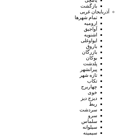
یامچی
بازگشت
آذربایجان غربی
تمام شهر‌ها
ارومیه
آواجیق
اشنویه
ایواوغلی
باروق
بازرگان
بوکان
پلدشت
پیرانشهر
تازه شهر
تکاب
چهاربرج
خوی
دیزج دیز
ربط
سردشت
سرو
سلماس
سیلوانه
سیمینه