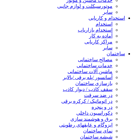
خدمات ماشین و موتور
موتورسیکلت و لوازم جانبی
سایر
استخدام و کاریابی
استخدام
استخدام بازاریاب
آماده به کار
مراکز کاریابی
سایر
ساختمان
مصالح ساختمانی
خدمات ساختمانی
ماشین آلات ساختمانی
آسانسور /پله برقی /بالابر
بازسازی ساختمان
سقف کاذب / دیوار کاذب
در ضد سرقت
در اتوماتیک / کرکره برقی
در و پنجره
دکوراسیون داخلی
برق و هوشمند سازی
ایزوگام و عایقهای رطوبتی
نمای ساختمان
شیشه ساختمان