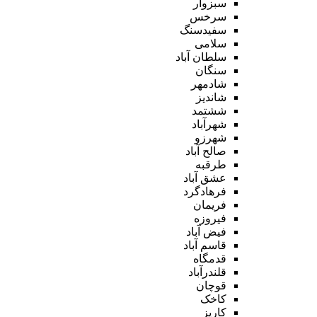
سبزوار
سرخس
سفیدسنگ
سلامی
سلطان آباد
سنگان
شادمهر
شاندیز
ششتمد
شهرآباد
شهرزو
صالح آباد
طرقبه
عشق آباد
فرهادگرد
فریمان
فیروزه
فیض آباد
قاسم آباد
قدمگاه
قلندرآباد
قوچان
کاخک
کاریز