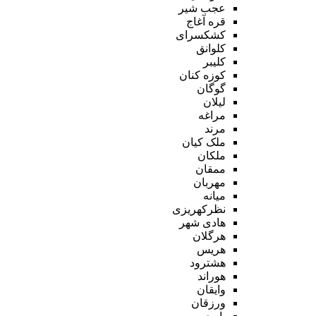
عجب شیر
قره آغاج
کشکسرای
کلوانق
کلیبر
کوزه کنان
گوگان
لیلان
مراغه
مرند
ملک کیان
ملکان
ممقان
مهربان
میانه
نظرکهریزی
هادی شهر
هرگلان
هریس
هشترود
هوراند
وایقان
ورزقان