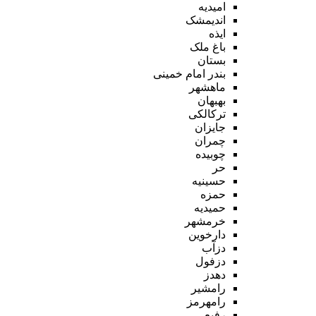
امیدیه
اندیمشک
ایذه
باغ ملک
بستان
بندر امام خمینی
ماهشهر
بهبهان
ترکالکی
جایزان
چمران
چوبیده
حر
حسینیه
حمزه
حمیدیه
خرمشهر
دارخوین
دزآب
دزفول
دهدز
رامشیر
رامهرمز
رفیع