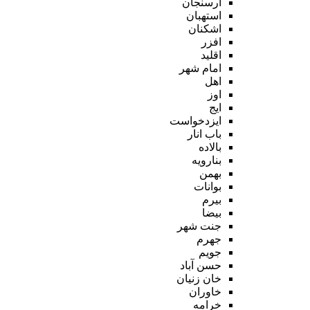
ارسنجان
استهبان
اشکنان
افزر
اقلید
امام شهر
اهل
اوز
ایج
ایزدخواست
باب انار
بالاده
بنارویه
بهمن
بوانات
بیرم
بیضا
جنت شهر
جهرم
جویم
حسن آباد
خان زنیان
خاوران
خرامه