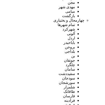
مجن
مهدی شهر
میامی
بازگشت
چهارمحال و بختیاری
تمام شهر‌ها
شهرکرد
آلونی
اردل
باباحیدر
بروجن
بلداجی
بن
جونقان
چلگرد
سامان
سفیددشت
سودجان
سورشجان
شلمزار
طاقانک
فارسان
فرادبنه
فرخ شهر