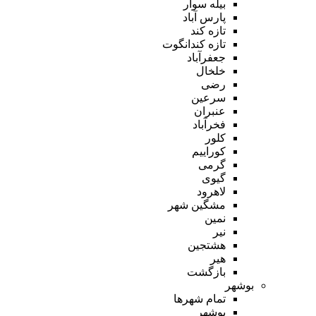
بیله سوار
پارس آباد
تازه کند
تازه کندانگوت
جعفرآباد
خلخال
رضی
سرعین
عنبران
فخرآباد
کلور
کوراییم
گرمی
گیوی
لاهرود
مشگین شهر
نمین
نیر
هشتجین
هیر
بازگشت
بوشهر
تمام شهر‌ها
بوشهر