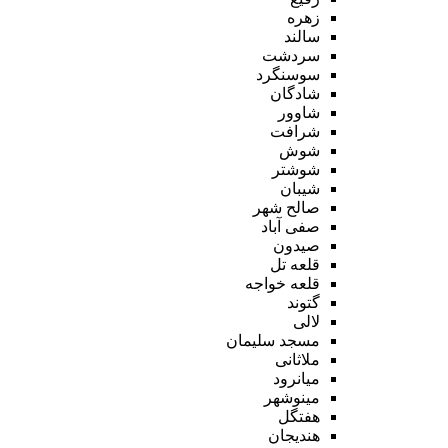
زهره
سالند
سردشت
سوسنگرد
شادگان
شاوور
شرافت
شوش
شوشتر
شیبان
صالح شهر
صفی آباد
صیدون
قلعه تل
قلعه خواجه
گتوند
لالی
مسجد سلیمان
ملاثانی
میانرود
مینوشهر
هفتگل
هندیجان