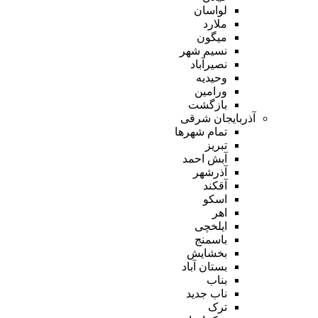
لواسان
ملارد
میگون
نسیم شهر
نصیرآباد
وحیدیه
ورامین
بازگشت
آذربایجان شرقی
تمام شهر‌ها
تبریز
آبش احمد
آذرشهر
آقکند
اسکو
اهر
ایلخچی
باسمنج
بخشایش
بستان آباد
بناب
ناب جدید
ترک