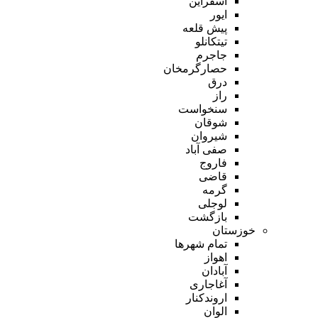
اسفراین
ایور
پیش قلعه
تیتکانلو
جاجرم
حصارگرمخان
درق
راز
سنخواست
شوقان
شیروان
صفی آباد
فاروج
قاضی
گرمه
لوجلی
بازگشت
خوزستان
تمام شهر‌ها
اهواز
آبادان
آغاجاری
اروندکنار
الوان