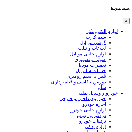
دسته‌بندی‌ها
×
لوازم الکترونیکی
سیم کارت
گوشی موبایل
لپ تاپ و تبلت
لوازم جانبی موبایل
صوتی و تصویری
تعمیرات موبایل
خدمات سانترال
تلفن بی‌سیم رومیزی
دوربین عکاسی و فیلمبرداری
سایر
خودرو و وسایل نقلیه
خودروی داخلی و خارجی
اجاره خودرو
لوازم جانبی خودرو
دزدگیر و ردیاب
تزئینات خودرو
لوازم یدکی