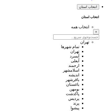
انتخاب استان
انتخاب استان
انتخاب همه
×
تهران
تمام شهر‌ها
تهران
آبسرد
آبعلی
ارجمند
اسلامشهر
اندیشه
باقرشهر
باغستان
بومهن
پاکدشت
پردیس
پرند
پیشوا