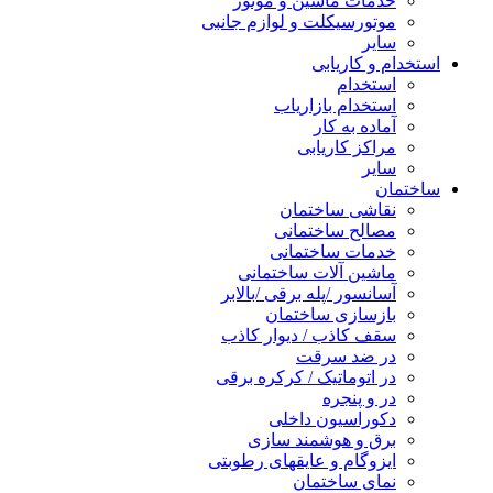
خدمات ماشین و موتور
موتورسیکلت و لوازم جانبی
سایر
استخدام و کاریابی
استخدام
استخدام بازاریاب
آماده به کار
مراکز کاریابی
سایر
ساختمان
نقاشی ساختمان
مصالح ساختمانی
خدمات ساختمانی
ماشین آلات ساختمانی
آسانسور /پله برقی /بالابر
بازسازی ساختمان
سقف کاذب / دیوار کاذب
در ضد سرقت
در اتوماتیک / کرکره برقی
در و پنجره
دکوراسیون داخلی
برق و هوشمند سازی
ایزوگام و عایقهای رطوبتی
نمای ساختمان