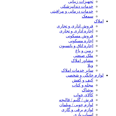
تجهیزات زیبایی
خدمات دندانپزشکی
خدمات درمانی و مراقبتی
سمعک
املاک
فروش اداری و تجاری
اجاره اداری و تجاری
فروش مسکونی
اجاره مسکونی
اجاره اتاق و پانسیون
زمین و باغ
ملک صنعتی
مشاور املاک
ویلا
سایر خدمات املاک
لوازم خانگی و شخصی
کیف و کفش
مجله و کتاب
پوشاک
کالای خواب
فرش / گلیم / قالیچه
لوازم چوبی / مبلمان
لوازم برقی و گازی
اسباب بازی