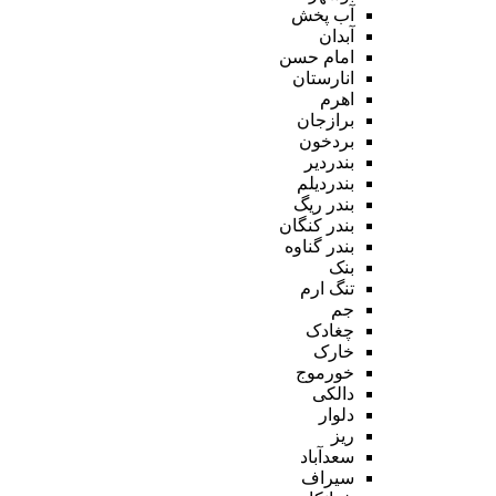
آب پخش
آبدان
امام حسن
انارستان
اهرم
برازجان
بردخون
بندردیر
بندردیلم
بندر ریگ
بندر کنگان
بندر گناوه
بنک
تنگ ارم
جم
چغادک
خارک
خورموج
دالکی
دلوار
ریز
سعدآباد
سیراف