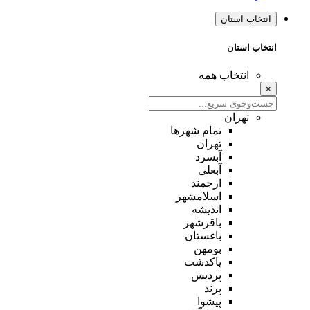
انتخاب استان
انتخاب استان
انتخاب همه
×
تهران
تمام شهر‌ها
تهران
آبسرد
آبعلی
ارجمند
اسلامشهر
اندیشه
باقرشهر
باغستان
بومهن
پاکدشت
پردیس
پرند
پیشوا