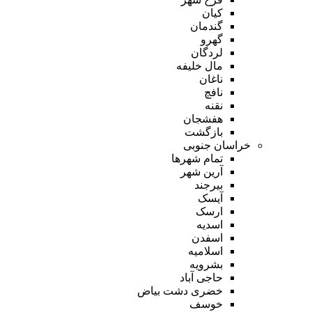
کیان
گندمان
گهرو
لردگان
مال خلیفه
ناغان
نافچ
نقنه
هفشجان
بازگشت
خراسان جنوبی
تمام شهر‌ها
آرین شهر
بیرجند
آیسک
ارسک
اسدیه
اسفدن
اسلامیه
بشرویه
حاجی آباد
خضری دشت بیاض
خوسف