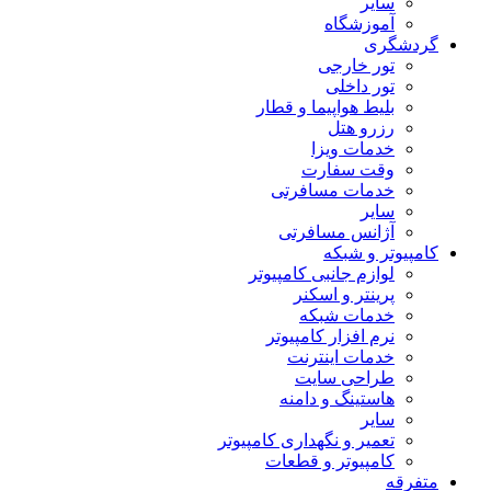
سایر
آموزشگاه
گردشگری
تور خارجی
تور داخلی
بلیط هواپیما و قطار
رزرو هتل
خدمات ویزا
وقت سفارت
خدمات مسافرتی
سایر
آژانس مسافرتی
کامپیوتر و شبکه
لوازم جانبی کامپیوتر
پرینتر و اسکنر
خدمات شبکه
نرم افزار کامپیوتر
خدمات اینترنت
طراحی سایت
هاستینگ و دامنه
سایر
تعمیر و نگهداری کامپیوتر
کامپیوتر و قطعات
متفرقه