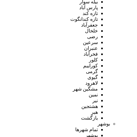
بیله سوار
پارس آباد
تازه کند
تازه کندانگوت
جعفرآباد
خلخال
رضی
سرعین
عنبران
فخرآباد
کلور
کوراییم
گرمی
گیوی
لاهرود
مشگین شهر
نمین
نیر
هشتجین
هیر
بازگشت
بوشهر
تمام شهر‌ها
بوشهر