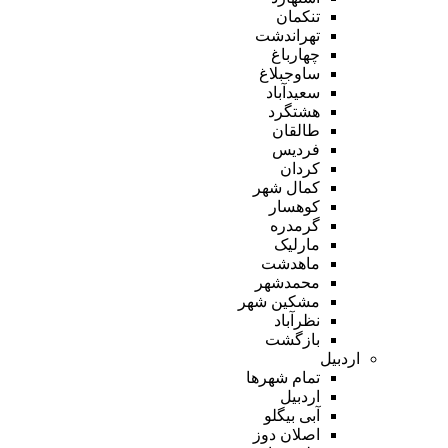
تنکمان
تهراندشت
چهارباغ
ساوجبلاغ
سعیدآباد
هشتگرد
طالقان
فردیس
کردان
کمال شهر
کوهسار
گرمدره
مارلیک
ماهدشت
محمدشهر
مشکین شهر
نظرآباد
بازگشت
اردبیل
تمام شهر‌ها
اردبیل
آبی بیگلو
اصلان دوز