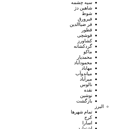
سیه چشمه
شاهین دژ
شوط
فیرورق
قر ضیاالدین
قطور
قوشچی
کشاورز
گردکشانه
ماکو
محمدیار
محمودآباد
مهاباد
میاندوآب
میرآباد
نالوس
نقده
نوشین
بازگشت
البرز
تمام شهر‌ها
کرج
اسارا
اشتهارد