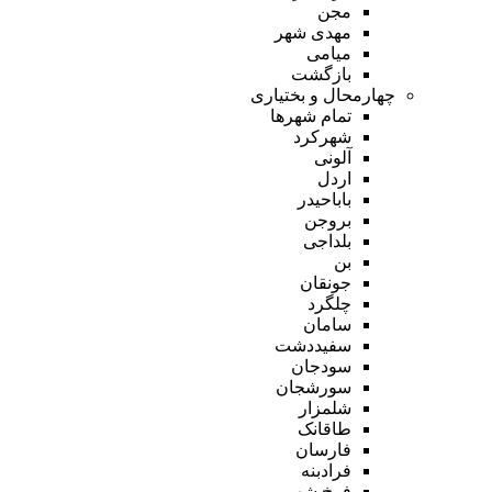
مجن
مهدی شهر
میامی
بازگشت
چهارمحال و بختیاری
تمام شهر‌ها
شهرکرد
آلونی
اردل
باباحیدر
بروجن
بلداجی
بن
جونقان
چلگرد
سامان
سفیددشت
سودجان
سورشجان
شلمزار
طاقانک
فارسان
فرادبنه
فرخ شهر