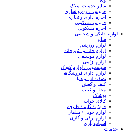
ویلا
سایر خدمات املاک
فروش اداری و تجاری
اجاره اداری و تجاری
فروش مسکونی
اجاره مسکونی
لوازم خانگی و شخصی
سایر
لوازم ورزشی
لوازم خانه و آشپزخانه
لوازم موسیقی
لوازم تزئینی
سیسمونی / لوازم کودک
لوازم اداری فروشگاهی
تصفیه آب و هوا
کیف و کفش
مجله و کتاب
پوشاک
کالای خواب
فرش / گلیم / قالیچه
لوازم چوبی / مبلمان
لوازم برقی و گازی
اسباب بازی
خدمات