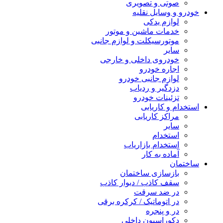
صوتی و تصویری
خودرو و وسایل نقلیه
لوازم یدکی
خدمات ماشین و موتور
موتورسیکلت و لوازم جانبی
سایر
خودروی داخلی و خارجی
اجاره خودرو
لوازم جانبی خودرو
دزدگیر و ردیاب
تزئینات خودرو
استخدام و کاریابی
مراکز کاریابی
سایر
استخدام
استخدام بازاریاب
آماده به کار
ساختمان
بازسازی ساختمان
سقف کاذب / دیوار کاذب
در ضد سرقت
در اتوماتیک / کرکره برقی
در و پنجره
دکوراسیون داخلی