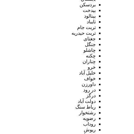
بردسکن
بیدخت
بینالود
تایباد
تربت جام
تربت حیدریه
جغتای
جنگل
چاشلو
چکنه
چناران
خرو
خلیل آباد
خواف
داورزن
در رود
درگز
دولت آباد
رباط سنگ
رشتخوار
رضویه
روداب
ریوش