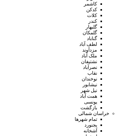
کاشمر
کدکن
کلات
کندر
گلبهار
گلمکان
گناباد
لطف آباد
مزدآوند
ملک آباد
نشتیفان
نصرآباد
نقاب
نوخندان
نیشابور
نیل شهر
همت آباد
یونسی
بازگشت
خراسان شمالی
تمام شهر‌ها
بجنورد
آشخانه