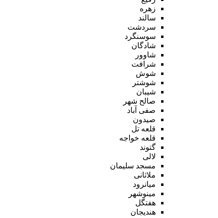
زهره
سالند
سردشت
سوسنگرد
شادگان
شاوور
شرافت
شوش
شوشتر
شیبان
صالح شهر
صفی آباد
صیدون
قلعه تل
قلعه خواجه
گتوند
لالی
مسجد سلیمان
ملاثانی
میانرود
مینوشهر
هفتگل
هندیجان