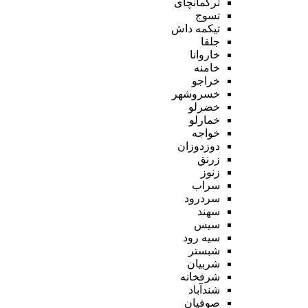
ترکمانچای
تسوج
تیکمه داش
جلفا
خاروانا
خامنه
خراجو
خسروشهر
خضرلو
خمارلو
خواجه
دوزدوزان
زرنق
زنوز
سراب
سردرود
سهند
سیس
سیه رود
شبستر
شربیان
شرفخانه
شندآباد
صوفیان