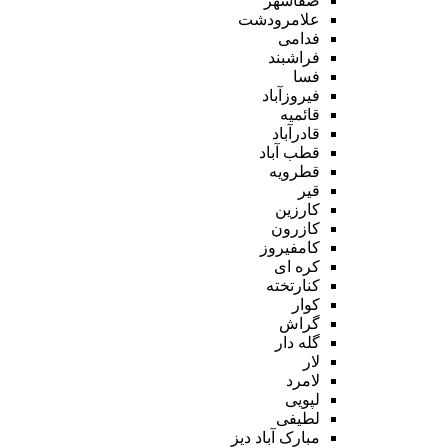
صفاشهر
علامرودشت
فدامی
فراشبند
فسا
فیروزآباد
قائمیه
قادرآباد
قطب آباد
قطرویه
قیر
کارزین
کازرون
کامفیروز
کره ای
کنارتخته
کوار
گراش
گله دار
لار
لامرد
لپویی
لطیفی
مبارک آباد دیز