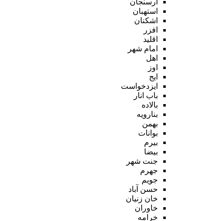
ارسنجان
استهبان
اشکنان
افزر
اقلید
امام شهر
اهل
اوز
ایج
ایزدخواست
باب انار
بالاده
بنارویه
بهمن
بوانات
بیرم
بیضا
جنت شهر
جهرم
جویم
حسن آباد
خان زنیان
خاوران
خرامه