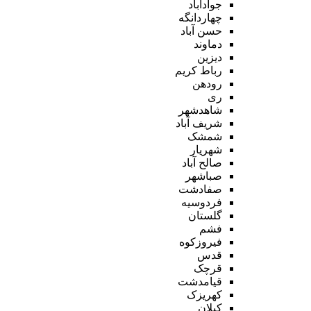
جوادآباد
چهاردانگه
حسن آباد
دماوند
دیزین
رباط کریم
رودهن
ری
شاهدشهر
شریف آباد
شمشک
شهریار
صالح آباد
صباشهر
صفادشت
فردوسیه
گلستان
فشم
فیروزکوه
قدس
قرچک
قیامدشت
کهریزک
کیلان