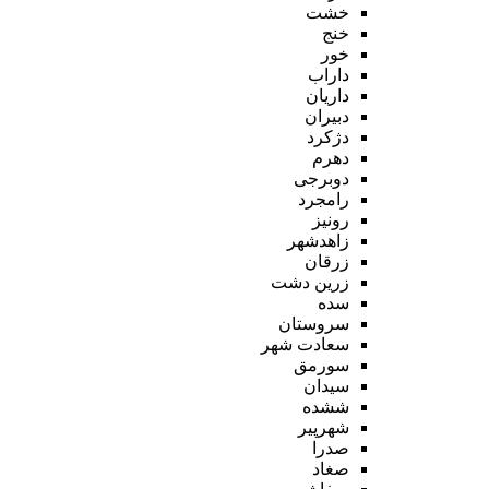
خشت
خنج
خور
داراب
داریان
دبیران
دژکرد
دهرم
دوبرجی
رامجرد
رونیز
زاهدشهر
زرقان
زرین دشت
سده
سروستان
سعادت شهر
سورمق
سیدان
ششده
شهرپیر
صدرا
صغاد