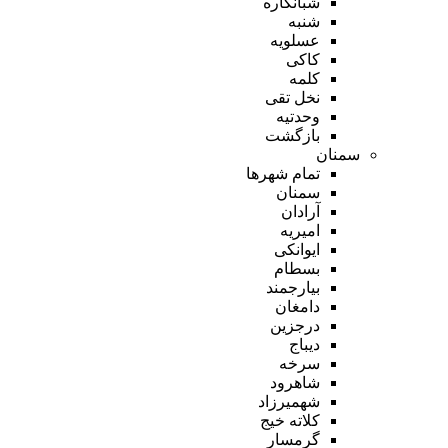
شبانکاره
شنبه
عسلویه
کاکی
کلمه
نخل تقی
وحدتیه
بازگشت
سمنان
تمام شهر‌ها
سمنان
آرادان
امیریه
ایوانکی
بسطام
بیارجمند
دامغان
درجزین
دیباج
سرخه
شاهرود
شهمیرزاد
کلاته خیج
گرمسار