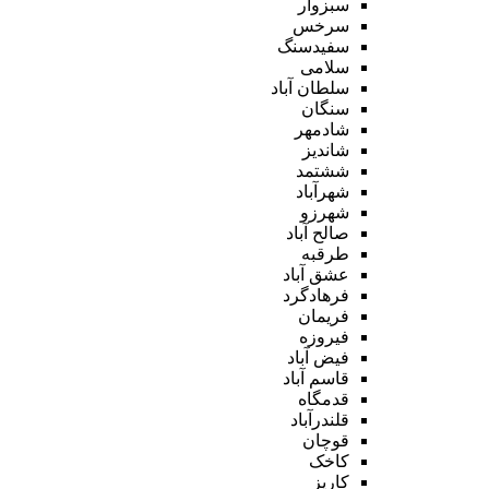
سبزوار
سرخس
سفیدسنگ
سلامی
سلطان آباد
سنگان
شادمهر
شاندیز
ششتمد
شهرآباد
شهرزو
صالح آباد
طرقبه
عشق آباد
فرهادگرد
فریمان
فیروزه
فیض آباد
قاسم آباد
قدمگاه
قلندرآباد
قوچان
کاخک
کاریز