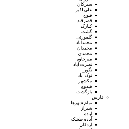
سیرکان
علی اکبر
فنوج
قصرقند
کنارک
گشت
گلمورتی
محمدآباد
محمدان
محمدی
میرجاوه
نصرت آباد
نگور
نوک آباد
نیکشهر
هیدوچ
بازگشت
فارس
تمام شهر‌ها
شیراز
آباده
آباده طشک
اردکان