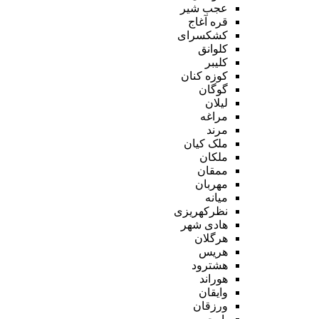
عجب شیر
قره آغاج
کشکسرای
کلوانق
کلیبر
کوزه کنان
گوگان
لیلان
مراغه
مرند
ملک کیان
ملکان
ممقان
مهربان
میانه
نظرکهریزی
هادی شهر
هرگلان
هریس
هشترود
هوراند
وایقان
ورزقان