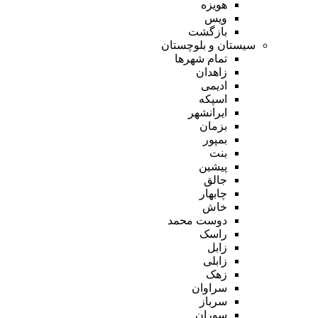
هویزه
ویس
بازگشت
سیستان و بلوچستان
تمام شهر‌ها
زاهدان
ادیمی
اسپکه
ایرانشهر
بزمان
بمپور
بنت
پیشین
جالق
چابهار
خاش
دوست محمد
راسک
زابل
زابلی
زهک
سراوان
سرباز
سوران