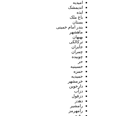
امیدیه
اندیمشک
ایذه
باغ ملک
بستان
بندر امام خمینی
ماهشهر
بهبهان
ترکالکی
جایزان
چمران
چوبیده
حر
حسینیه
حمزه
حمیدیه
خرمشهر
دارخوین
دزآب
دزفول
دهدز
رامشیر
رامهرمز
رفیع