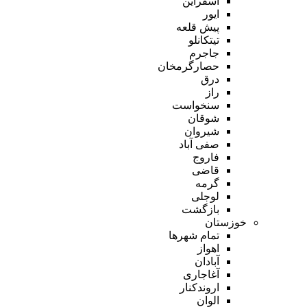
اسفراین
ایور
پیش قلعه
تیتکانلو
جاجرم
حصارگرمخان
درق
راز
سنخواست
شوقان
شیروان
صفی آباد
فاروج
قاضی
گرمه
لوجلی
بازگشت
خوزستان
تمام شهر‌ها
اهواز
آبادان
آغاجاری
اروندکنار
الوان