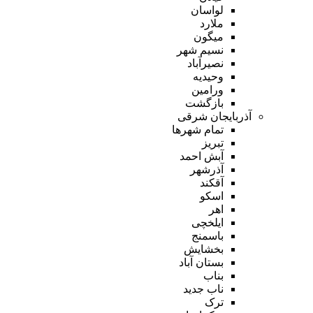
لواسان
ملارد
میگون
نسیم شهر
نصیرآباد
وحیدیه
ورامین
بازگشت
آذربایجان شرقی
تمام شهر‌ها
تبریز
آبش احمد
آذرشهر
آقکند
اسکو
اهر
ایلخچی
باسمنج
بخشایش
بستان آباد
بناب
ناب جدید
ترک