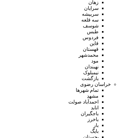
زهان
سرایان
سربیشه
سه قلعه
شوسف
طبس
فردوس
قاین
قهستان
محمدشهر
مود
نهبندان
نیمبلوک
بازگشت
خراسان رضوی
تمام شهر‌ها
مشهد
احمدآباد صولت
انابد
باجگیران
باخرز
بار
بایگ
بجستان