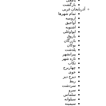
یامچی
بازگشت
آذربایجان غربی
تمام شهر‌ها
ارومیه
آواجیق
اشنویه
ایواوغلی
باروق
بازرگان
بوکان
پلدشت
پیرانشهر
تازه شهر
تکاب
چهاربرج
خوی
دیزج دیز
ربط
سردشت
سرو
سلماس
سیلوانه
سیمینه