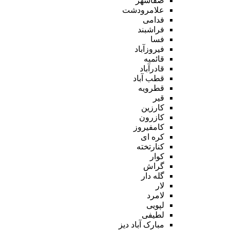
صفاشهر
علامرودشت
فدامی
فراشبند
فسا
فیروزآباد
قائمیه
قادرآباد
قطب آباد
قطرویه
قیر
کارزین
کازرون
کامفیروز
کره ای
کنارتخته
کوار
گراش
گله دار
لار
لامرد
لپویی
لطیفی
مبارک آباد دیز