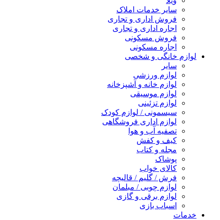
ویلا
سایر خدمات املاک
فروش اداری و تجاری
اجاره اداری و تجاری
فروش مسکونی
اجاره مسکونی
لوازم خانگی و شخصی
سایر
لوازم ورزشی
لوازم خانه و آشپزخانه
لوازم موسیقی
لوازم تزئینی
سیسمونی / لوازم کودک
لوازم اداری فروشگاهی
تصفیه آب و هوا
کیف و کفش
مجله و کتاب
پوشاک
کالای خواب
فرش / گلیم / قالیچه
لوازم چوبی / مبلمان
لوازم برقی و گازی
اسباب بازی
خدمات