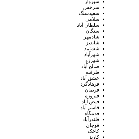
سبزوار
سرخس
سفیدسنگ
سلامی
سلطان آباد
سنگان
شادمهر
شاندیز
ششتمد
شهرآباد
شهرزو
صالح آباد
طرقبه
عشق آباد
فرهادگرد
فریمان
فیروزه
فیض آباد
قاسم آباد
قدمگاه
قلندرآباد
قوچان
کاخک
کاریز