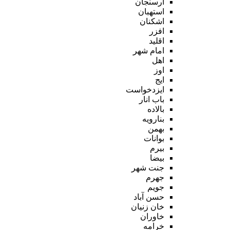
ارسنجان
استهبان
اشکنان
افزر
اقلید
امام شهر
اهل
اوز
ایج
ایزدخواست
باب انار
بالاده
بنارویه
بهمن
بوانات
بیرم
بیضا
جنت شهر
جهرم
جویم
حسن آباد
خان زنیان
خاوران
خرامه