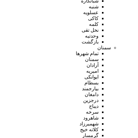
شبانکاره
شنبه
عسلویه
کاکی
کلمه
نخل تقی
وحدتیه
بازگشت
سمنان
تمام شهر‌ها
سمنان
آرادان
امیریه
ایوانکی
بسطام
بیارجمند
دامغان
درجزین
دیباج
سرخه
شاهرود
شهمیرزاد
کلاته خیج
گرمسار