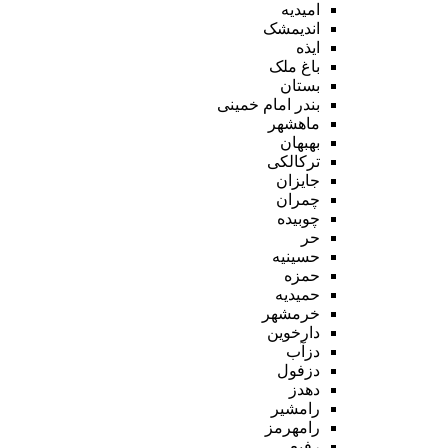
امیدیه
اندیمشک
ایذه
باغ ملک
بستان
بندر امام خمینی
ماهشهر
بهبهان
ترکالکی
جایزان
چمران
چوبیده
حر
حسینیه
حمزه
حمیدیه
خرمشهر
دارخوین
دزآب
دزفول
دهدز
رامشیر
رامهرمز
رفیع