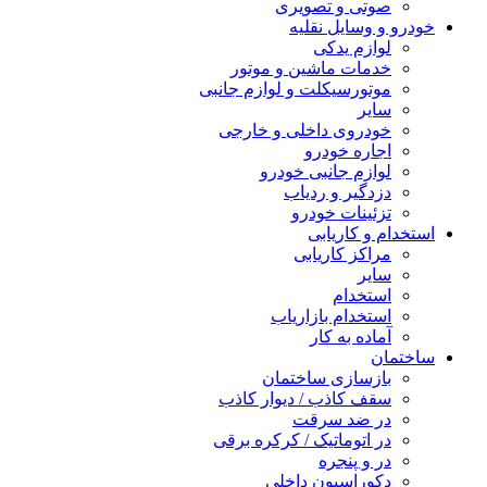
صوتی و تصویری
خودرو و وسایل نقلیه
لوازم یدکی
خدمات ماشین و موتور
موتورسیکلت و لوازم جانبی
سایر
خودروی داخلی و خارجی
اجاره خودرو
لوازم جانبی خودرو
دزدگیر و ردیاب
تزئینات خودرو
استخدام و کاریابی
مراکز کاریابی
سایر
استخدام
استخدام بازاریاب
آماده به کار
ساختمان
بازسازی ساختمان
سقف کاذب / دیوار کاذب
در ضد سرقت
در اتوماتیک / کرکره برقی
در و پنجره
دکوراسیون داخلی