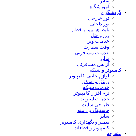
سایر
آموزشگاه
گردشگری
تور خارجی
تور داخلی
بلیط هواپیما و قطار
رزرو هتل
خدمات ویزا
وقت سفارت
خدمات مسافرتی
سایر
آژانس مسافرتی
کامپیوتر و شبکه
لوازم جانبی کامپیوتر
پرینتر و اسکنر
خدمات شبکه
نرم افزار کامپیوتر
خدمات اینترنت
طراحی سایت
هاستینگ و دامنه
سایر
تعمیر و نگهداری کامپیوتر
کامپیوتر و قطعات
متفرقه