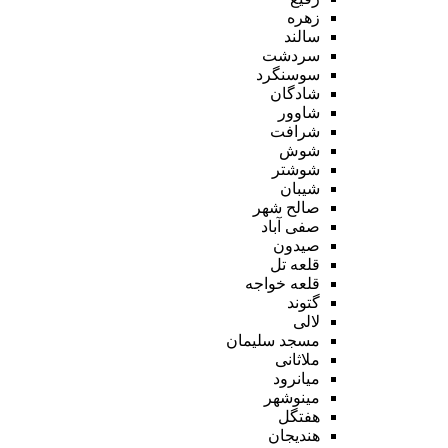
زهره
سالند
سردشت
سوسنگرد
شادگان
شاوور
شرافت
شوش
شوشتر
شیبان
صالح شهر
صفی آباد
صیدون
قلعه تل
قلعه خواجه
گتوند
لالی
مسجد سلیمان
ملاثانی
میانرود
مینوشهر
هفتگل
هندیجان