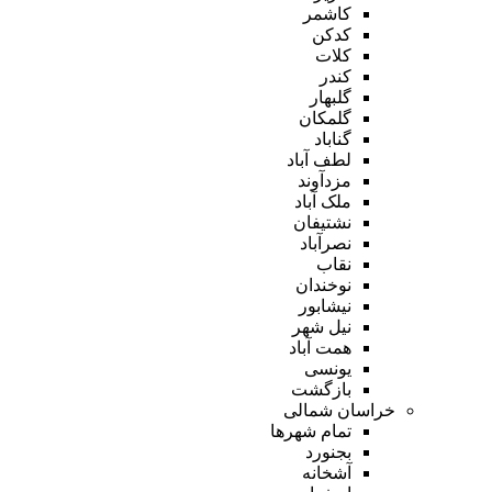
کاشمر
کدکن
کلات
کندر
گلبهار
گلمکان
گناباد
لطف آباد
مزدآوند
ملک آباد
نشتیفان
نصرآباد
نقاب
نوخندان
نیشابور
نیل شهر
همت آباد
یونسی
بازگشت
خراسان شمالی
تمام شهر‌ها
بجنورد
آشخانه