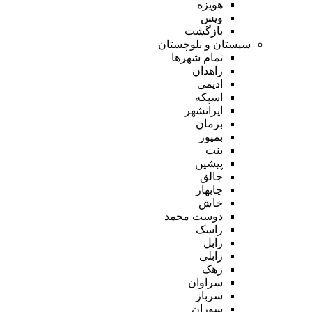
هویزه
ویس
بازگشت
سیستان و بلوچستان
تمام شهر‌ها
زاهدان
ادیمی
اسپکه
ایرانشهر
بزمان
بمپور
بنت
پیشین
جالق
چابهار
خاش
دوست محمد
راسک
زابل
زابلی
زهک
سراوان
سرباز
سوران