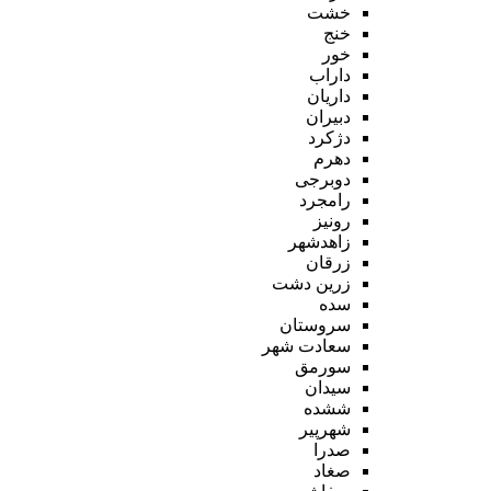
خشت
خنج
خور
داراب
داریان
دبیران
دژکرد
دهرم
دوبرجی
رامجرد
رونیز
زاهدشهر
زرقان
زرین دشت
سده
سروستان
سعادت شهر
سورمق
سیدان
ششده
شهرپیر
صدرا
صغاد