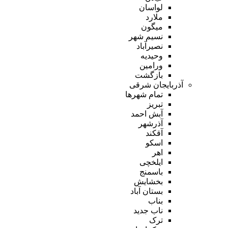
لواسان
ملارد
میگون
نسیم شهر
نصیرآباد
وحیدیه
ورامین
بازگشت
آذربایجان شرقی
تمام شهر‌ها
تبریز
آبش احمد
آذرشهر
آقکند
اسکو
اهر
ایلخچی
باسمنج
بخشایش
بستان آباد
بناب
ناب جدید
ترک