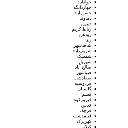
جوادآباد
چهاردانگه
حسن آباد
دماوند
دیزین
رباط کریم
رودهن
ری
شاهدشهر
شریف آباد
شمشک
شهریار
صالح آباد
صباشهر
صفادشت
فردوسیه
گلستان
فشم
فیروزکوه
قدس
قرچک
قیامدشت
کهریزک
کیلان