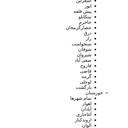
اسفراین
ایور
پیش قلعه
تیتکانلو
جاجرم
حصارگرمخان
درق
راز
سنخواست
شوقان
شیروان
صفی آباد
فاروج
قاضی
گرمه
لوجلی
بازگشت
خوزستان
تمام شهر‌ها
اهواز
آبادان
آغاجاری
اروندکنار
الوان