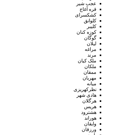
عجب شیر
قره آغاج
کشکسرای
کلوانق
کلیبر
کوزه کنان
گوگان
لیلان
مراغه
مرند
ملک کیان
ملکان
ممقان
مهربان
میانه
نظرکهریزی
هادی شهر
هرگلان
هریس
هشترود
هوراند
وایقان
ورزقان