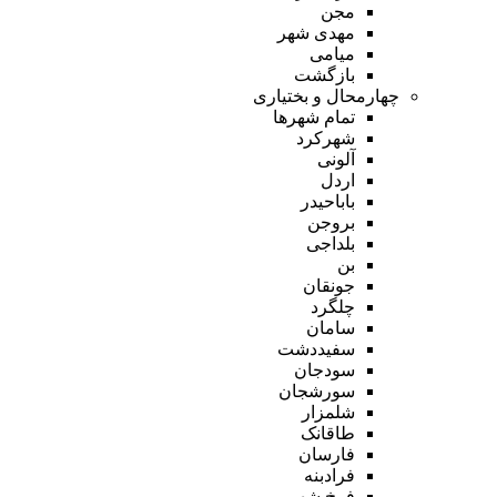
مجن
مهدی شهر
میامی
بازگشت
چهارمحال و بختیاری
تمام شهر‌ها
شهرکرد
آلونی
اردل
باباحیدر
بروجن
بلداجی
بن
جونقان
چلگرد
سامان
سفیددشت
سودجان
سورشجان
شلمزار
طاقانک
فارسان
فرادبنه
فرخ شهر