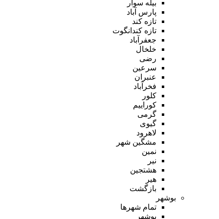
بیله سوار
پارس آباد
تازه کند
تازه کندانگوت
جعفرآباد
خلخال
رضی
سرعین
عنبران
فخرآباد
کلور
کوراییم
گرمی
گیوی
لاهرود
مشگین شهر
نمین
نیر
هشتجین
هیر
بازگشت
بوشهر
تمام شهر‌ها
بوشهر