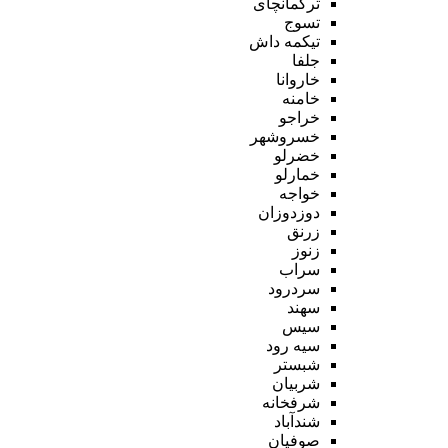
ترکمانچای
تسوج
تیکمه داش
جلفا
خاروانا
خامنه
خراجو
خسروشهر
خضرلو
خمارلو
خواجه
دوزدوزان
زرنق
زنوز
سراب
سردرود
سهند
سیس
سیه رود
شبستر
شربیان
شرفخانه
شندآباد
صوفیان