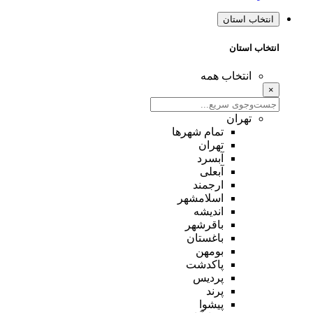
انتخاب استان
انتخاب استان
انتخاب همه
×
تهران
تمام شهر‌ها
تهران
آبسرد
آبعلی
ارجمند
اسلامشهر
اندیشه
باقرشهر
باغستان
بومهن
پاکدشت
پردیس
پرند
پیشوا