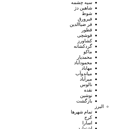
سیه چشمه
شاهین دژ
شوط
فیرورق
قر ضیاالدین
قطور
قوشچی
کشاورز
گردکشانه
ماکو
محمدیار
محمودآباد
مهاباد
میاندوآب
میرآباد
نالوس
نقده
نوشین
بازگشت
البرز
تمام شهر‌ها
کرج
اسارا
اشتهارد