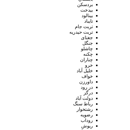
بردسکن
بیدخت
بینالود
تایباد
تربت جام
تربت حیدریه
جغتای
جنگل
چاشلو
چکنه
چناران
خرو
خلیل آباد
خواف
داورزن
در رود
درگز
دولت آباد
رباط سنگ
رشتخوار
رضویه
روداب
ریوش