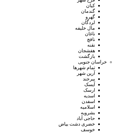
کیان
گندمان
گهرو
لردگان
مال خلیفه
ناغان
نافچ
نقنه
هفشجان
بازگشت
خراسان جنوبی
تمام شهر‌ها
آرین شهر
بیرجند
آیسک
ارسک
اسدیه
اسفدن
اسلامیه
بشرویه
حاجی آباد
خضری دشت بیاض
خوسف