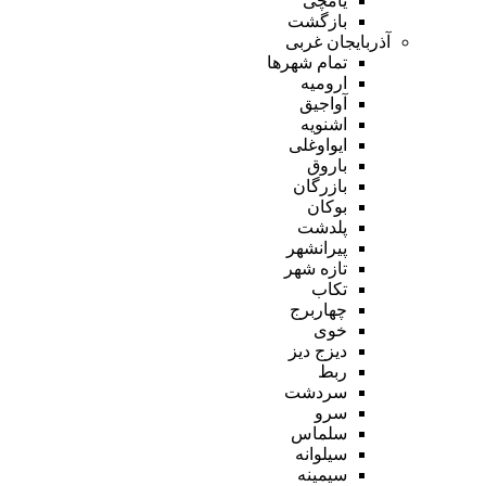
یامچی
بازگشت
آذربایجان غربی
تمام شهر‌ها
ارومیه
آواجیق
اشنویه
ایواوغلی
باروق
بازرگان
بوکان
پلدشت
پیرانشهر
تازه شهر
تکاب
چهاربرج
خوی
دیزج دیز
ربط
سردشت
سرو
سلماس
سیلوانه
سیمینه