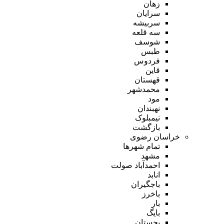
زهان
سرایان
سربیشه
سه قلعه
شوسف
طبس
فردوس
قاین
قهستان
محمدشهر
مود
نهبندان
نیمبلوک
بازگشت
خراسان رضوی
تمام شهر‌ها
مشهد
احمدآباد صولت
انابد
باجگیران
باخرز
بار
بایگ
بجستان