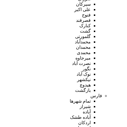
سیرکان
علی اکبر
فنوج
قصرقند
کنارک
گشت
گلمورتی
محمدآباد
محمدان
محمدی
میرجاوه
نصرت آباد
نگور
نوک آباد
نیکشهر
هیدوچ
بازگشت
فارس
تمام شهر‌ها
شیراز
آباده
آباده طشک
اردکان