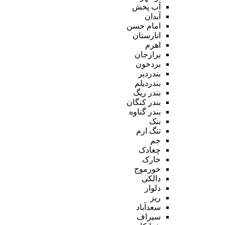
آب پخش
آبدان
امام حسن
انارستان
اهرم
برازجان
بردخون
بندردیر
بندردیلم
بندر ریگ
بندر کنگان
بندر گناوه
بنک
تنگ ارم
جم
چغادک
خارک
خورموج
دالکی
دلوار
ریز
سعدآباد
سیراف