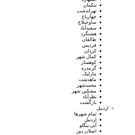
تنکمان
تهراندشت
چهارباغ
ساوجبلاغ
سعیدآباد
هشتگرد
طالقان
فردیس
کردان
کمال شهر
کوهسار
گرمدره
مارلیک
ماهدشت
محمدشهر
مشکین شهر
نظرآباد
بازگشت
اردبیل
تمام شهر‌ها
اردبیل
آبی بیگلو
اصلان دوز