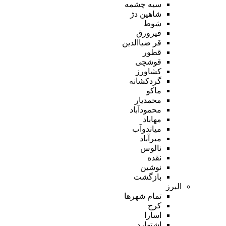
سیه چشمه
شاهین دژ
شوط
فیرورق
قر ضیاالدین
قطور
قوشچی
کشاورز
گردکشانه
ماکو
محمدیار
محمودآباد
مهاباد
میاندوآب
میرآباد
نالوس
نقده
نوشین
بازگشت
البرز
تمام شهر‌ها
کرج
اسارا
اشتهارد