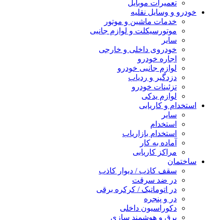
تعمیرات موبایل
خودرو و وسایل نقلیه
خدمات ماشین و موتور
موتورسیکلت و لوازم جانبی
سایر
خودروی داخلی و خارجی
اجاره خودرو
لوازم جانبی خودرو
دزدگیر و ردیاب
تزئینات خودرو
لوازم یدکی
استخدام و کاریابی
سایر
استخدام
استخدام بازاریاب
آماده به کار
مراکز کاریابی
ساختمان
سقف کاذب / دیوار کاذب
در ضد سرقت
در اتوماتیک / کرکره برقی
در و پنجره
دکوراسیون داخلی
برق و هوشمند سازی