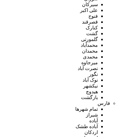
سیرکان
علی اکبر
فنوج
قصرقند
کنارک
گشت
گلمورتی
محمدآباد
محمدان
محمدی
میرجاوه
نصرت آباد
نگور
نوک آباد
نیکشهر
هیدوچ
بازگشت
فارس
تمام شهر‌ها
شیراز
آباده
آباده طشک
اردکان