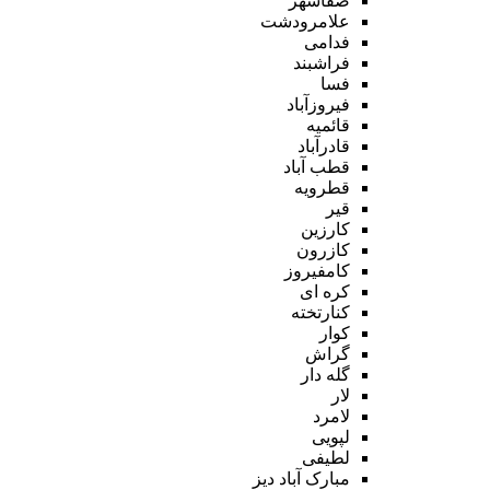
صفاشهر
علامرودشت
فدامی
فراشبند
فسا
فیروزآباد
قائمیه
قادرآباد
قطب آباد
قطرویه
قیر
کارزین
کازرون
کامفیروز
کره ای
کنارتخته
کوار
گراش
گله دار
لار
لامرد
لپویی
لطیفی
مبارک آباد دیز