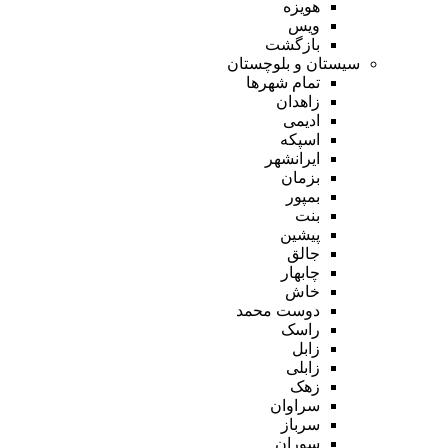
هویزه
ویس
بازگشت
سیستان و بلوچستان
تمام شهر‌ها
زاهدان
ادیمی
اسپکه
ایرانشهر
بزمان
بمپور
بنت
پیشین
جالق
چابهار
خاش
دوست محمد
راسک
زابل
زابلی
زهک
سراوان
سرباز
سوران