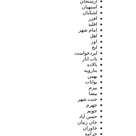
ارسنجان
استهبان
اشکنان
افزر
اقلید
امام شهر
اهل
اوز
ایج
ایزدخواست
باب انار
بالاده
بنارویه
بهمن
بوانات
بیرم
بیضا
جنت شهر
جهرم
جویم
حسن آباد
خان زنیان
خاوران
خرامه