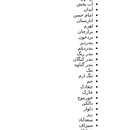
آب پخش
آبدان
امام حسن
انارستان
اهرم
برازجان
بردخون
بندردیر
بندردیلم
بندر ریگ
بندر کنگان
بندر گناوه
بنک
تنگ ارم
جم
چغادک
خارک
خورموج
دالکی
دلوار
ریز
سعدآباد
سیراف