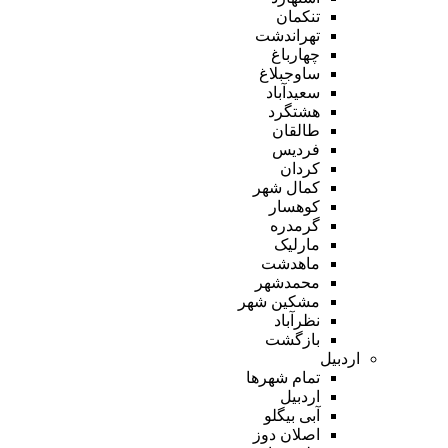
تنکمان
تهراندشت
چهارباغ
ساوجبلاغ
سعیدآباد
هشتگرد
طالقان
فردیس
کردان
کمال شهر
کوهسار
گرمدره
مارلیک
ماهدشت
محمدشهر
مشکین شهر
نظرآباد
بازگشت
اردبیل
تمام شهر‌ها
اردبیل
آبی بیگلو
اصلان دوز