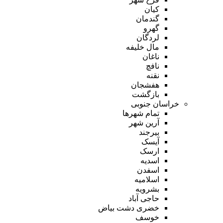
کیان
گندمان
گهرو
لردگان
مال خلیفه
ناغان
نافچ
نقنه
هفشجان
بازگشت
خراسان جنوبی
تمام شهر‌ها
آرین شهر
بیرجند
آیسک
ارسک
اسدیه
اسفدن
اسلامیه
بشرویه
حاجی آباد
خضری دشت بیاض
خوسف