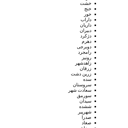
خشت
خنج
خور
داراب
داریان
دبیران
دژکرد
دهرم
دوبرجی
رامجرد
رونیز
زاهدشهر
زرقان
زرین دشت
سده
سروستان
سعادت شهر
سورمق
سیدان
ششده
شهرپیر
صدرا
صغاد