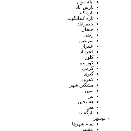
بیله سوار
پارس آباد
تازه کند
تازه کندانگوت
جعفرآباد
خلخال
رضی
سرعین
عنبران
فخرآباد
کلور
کوراییم
گرمی
گیوی
لاهرود
مشگین شهر
نمین
نیر
هشتجین
هیر
بازگشت
بوشهر
تمام شهر‌ها
بوشهر