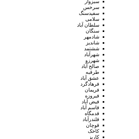
سبزوار
سرخس
سفیدسنگ
سلامی
سلطان آباد
سنگان
شادمهر
شاندیز
ششتمد
شهرآباد
شهرزو
صالح آباد
طرقبه
عشق آباد
فرهادگرد
فریمان
فیروزه
فیض آباد
قاسم آباد
قدمگاه
قلندرآباد
قوچان
کاخک
کاریز