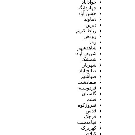
جوادآباد
چهاردانگه
حسن آباد
دماوند
دیزین
رباط کریم
رودهن
ری
شاهدشهر
شریف آباد
شمشک
شهریار
صالح آباد
صباشهر
صفادشت
فردوسیه
گلستان
فشم
فیروزکوه
قدس
قرچک
قیامدشت
کهریزک
کیلان