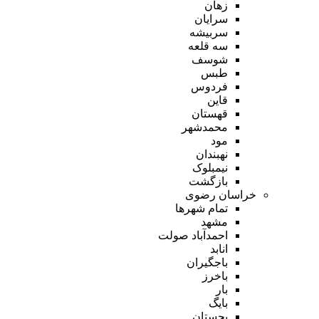
زهان
سرایان
سربیشه
سه قلعه
شوسف
طبس
فردوس
قاین
قهستان
محمدشهر
مود
نهبندان
نیمبلوک
بازگشت
خراسان رضوی
تمام شهر‌ها
مشهد
احمدآباد صولت
انابد
باجگیران
باخرز
بار
بایگ
بجستان