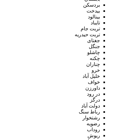
بردسکن
بیدخت
بینالود
تایباد
تربت جام
تربت حیدریه
جغتای
جنگل
چاشلو
چکنه
چناران
خرو
خلیل آباد
خواف
داورزن
در رود
درگز
دولت آباد
رباط سنگ
رشتخوار
رضویه
روداب
ریوش