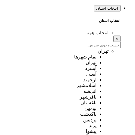
انتخاب استان
انتخاب استان
انتخاب همه
×
تهران
تمام شهر‌ها
تهران
آبسرد
آبعلی
ارجمند
اسلامشهر
اندیشه
باقرشهر
باغستان
بومهن
پاکدشت
پردیس
پرند
پیشوا