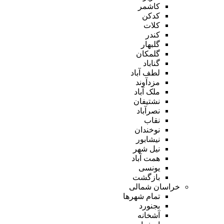
کاشمر
کدکن
کلات
کندر
گلبهار
گلمکان
گناباد
لطف آباد
مزدآوند
ملک آباد
نشتیفان
نصرآباد
نقاب
نوخندان
نیشابور
نیل شهر
همت آباد
یونسی
بازگشت
خراسان شمالی
تمام شهر‌ها
بجنورد
آشخانه