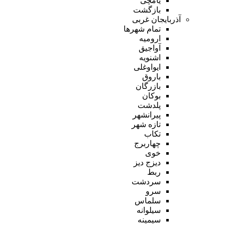
یامچی
بازگشت
آذربایجان غربی
تمام شهر‌ها
ارومیه
آواجیق
اشنویه
ایواوغلی
باروق
بازرگان
بوکان
پلدشت
پیرانشهر
تازه شهر
تکاب
چهاربرج
خوی
دیزج دیز
ربط
سردشت
سرو
سلماس
سیلوانه
سیمینه