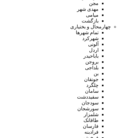
مجن
مهدی شهر
میامی
بازگشت
چهارمحال و بختیاری
تمام شهر‌ها
شهرکرد
آلونی
اردل
باباحیدر
بروجن
بلداجی
بن
جونقان
چلگرد
سامان
سفیددشت
سودجان
سورشجان
شلمزار
طاقانک
فارسان
فرادبنه
فرخ شهر