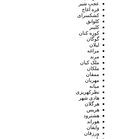
عجب شیر
قره آغاج
کشکسرای
کلوانق
کلیبر
کوزه کنان
گوگان
لیلان
مراغه
مرند
ملک کیان
ملکان
ممقان
مهربان
میانه
نظرکهریزی
هادی شهر
هرگلان
هریس
هشترود
هوراند
وایقان
ورزقان