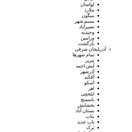
لواسان
ملارد
میگون
نسیم شهر
نصیرآباد
وحیدیه
ورامین
بازگشت
آذربایجان شرقی
تمام شهر‌ها
تبریز
آبش احمد
آذرشهر
آقکند
اسکو
اهر
ایلخچی
باسمنج
بخشایش
بستان آباد
بناب
ناب جدید
ترک