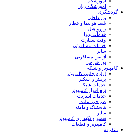
آموزشگاه
آموزشگاه زبان
گردشگری
تور داخلی
بلیط هواپیما و قطار
رزرو هتل
خدمات ویزا
وقت سفارت
خدمات مسافرتی
سایر
آژانس مسافرتی
تور خارجی
کامپیوتر و شبکه
لوازم جانبی کامپیوتر
پرینتر و اسکنر
خدمات شبکه
نرم افزار کامپیوتر
خدمات اینترنت
طراحی سایت
هاستینگ و دامنه
سایر
تعمیر و نگهداری کامپیوتر
کامپیوتر و قطعات
متفرقه