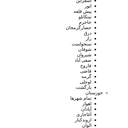
اسفراین
ایور
پیش قلعه
تیتکانلو
جاجرم
حصارگرمخان
درق
راز
سنخواست
شوقان
شیروان
صفی آباد
فاروج
قاضی
گرمه
لوجلی
بازگشت
خوزستان
تمام شهر‌ها
اهواز
آبادان
آغاجاری
اروندکنار
الوان