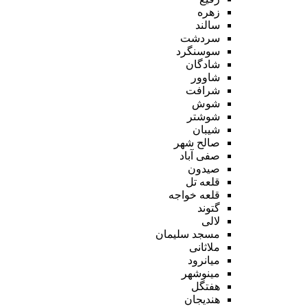
زهره
سالند
سردشت
سوسنگرد
شادگان
شاوور
شرافت
شوش
شوشتر
شیبان
صالح شهر
صفی آباد
صیدون
قلعه تل
قلعه خواجه
گتوند
لالی
مسجد سلیمان
ملاثانی
میانرود
مینوشهر
هفتگل
هندیجان