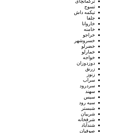
ترکمانچای
تسوج
تیکمه داش
جلفا
خاروانا
خامنه
خراجو
خسروشهر
خضرلو
خمارلو
خواجه
دوزدوزان
زرنق
زنوز
سراب
سردرود
سهند
سیس
سیه رود
شبستر
شربیان
شرفخانه
شندآباد
صوفیان