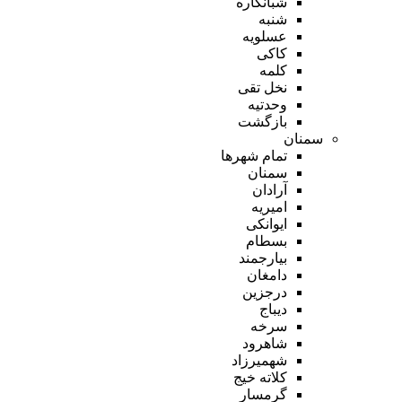
شبانکاره
شنبه
عسلویه
کاکی
کلمه
نخل تقی
وحدتیه
بازگشت
سمنان
تمام شهر‌ها
سمنان
آرادان
امیریه
ایوانکی
بسطام
بیارجمند
دامغان
درجزین
دیباج
سرخه
شاهرود
شهمیرزاد
کلاته خیج
گرمسار