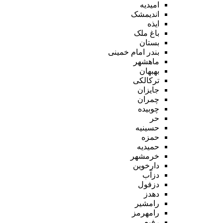
امیدیه
اندیمشک
ایذه
باغ ملک
بستان
بندر امام خمینی
ماهشهر
بهبهان
ترکالکی
جایزان
چمران
چوبیده
حر
حسینیه
حمزه
حمیدیه
خرمشهر
دارخوین
دزآب
دزفول
دهدز
رامشیر
رامهرمز
رفیع