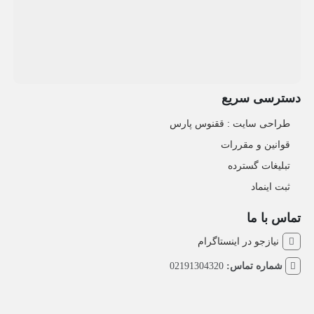
دسترسی سریع
طراحی سایت :‌ ققنوس پارس
قوانین و مقررات
تبلیغات گسترده
ثبت اینماد
تماس با ما
نیازجو در اینستاگرام
شماره تماس:
02191304320