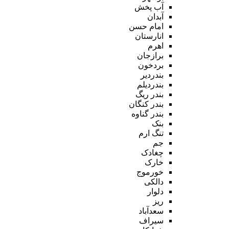
آب پخش
آبدان
امام حسن
انارستان
اهرم
برازجان
بردخون
بندردیر
بندردیلم
بندر ریگ
بندر کنگان
بندر گناوه
بنک
تنگ ارم
جم
چغادک
خارک
خورموج
دالکی
دلوار
ریز
سعدآباد
سیراف