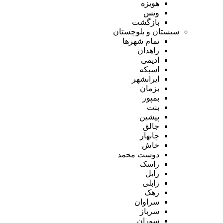
هویزه
ویس
بازگشت
سیستان و بلوچستان
تمام شهر‌ها
زاهدان
ادیمی
اسپکه
ایرانشهر
بزمان
بمپور
بنت
پیشین
جالق
چابهار
خاش
دوست محمد
راسک
زابل
زابلی
زهک
سراوان
سرباز
سوران