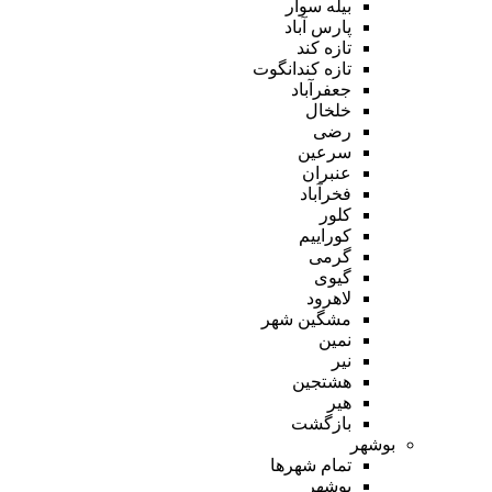
بیله سوار
پارس آباد
تازه کند
تازه کندانگوت
جعفرآباد
خلخال
رضی
سرعین
عنبران
فخرآباد
کلور
کوراییم
گرمی
گیوی
لاهرود
مشگین شهر
نمین
نیر
هشتجین
هیر
بازگشت
بوشهر
تمام شهر‌ها
بوشهر