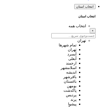
انتخاب استان
انتخاب استان
انتخاب همه
×
تهران
تمام شهر‌ها
تهران
آبسرد
آبعلی
ارجمند
اسلامشهر
اندیشه
باقرشهر
باغستان
بومهن
پاکدشت
پردیس
پرند
پیشوا