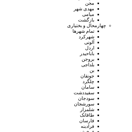
مجن
مهدی شهر
میامی
بازگشت
چهارمحال و بختیاری
تمام شهر‌ها
شهرکرد
آلونی
اردل
باباحیدر
بروجن
بلداجی
بن
جونقان
چلگرد
سامان
سفیددشت
سودجان
سورشجان
شلمزار
طاقانک
فارسان
فرادبنه
فرخ شهر