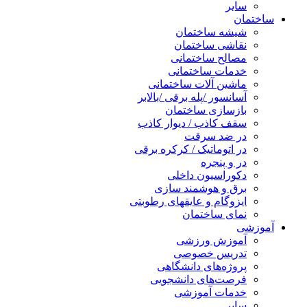
سایر
ساختمان
شیشه ساختمان
نقاشی ساختمان
مصالح ساختمانی
خدمات ساختمانی
ماشین آلات ساختمانی
آسانسور /پله برقی /بالابر
بازسازی ساختمان
سقف کاذب / دیوار کاذب
در ضد سرقت
در اتوماتیک / کرکره برقی
در و پنجره
دکوراسیون داخلی
برق و هوشمند سازی
ایزوگام و عایقهای رطوبتی
نمای ساختمان
آموزشی
آموزش ورزشی
تدریس خصوصی
پروژه‌های دانشگاهی
فرصت‌های دانشجویی
خدمات آموزشی
سایر