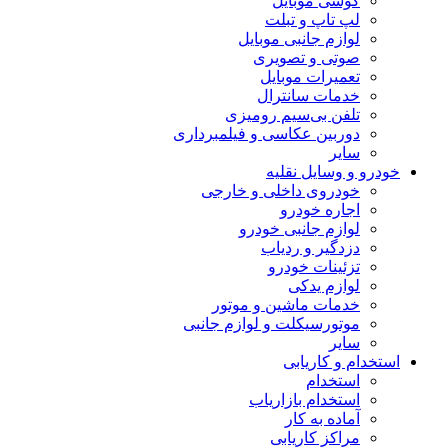
گوشی موبایل
لپ تاپ و تبلت
لوازم جانبی موبایل
صوتی و تصویری
تعمیرات موبایل
خدمات سانترال
تلفن بی‌سیم رومیزی
دوربین عکاسی و فیلمبرداری
سایر
خودرو و وسایل نقلیه
خودروی داخلی و خارجی
اجاره خودرو
لوازم جانبی خودرو
دزدگیر و ردیاب
تزئینات خودرو
لوازم یدکی
خدمات ماشین و موتور
موتورسیکلت و لوازم جانبی
سایر
استخدام و کاریابی
استخدام
استخدام بازاریاب
آماده به کار
مراکز کاریابی