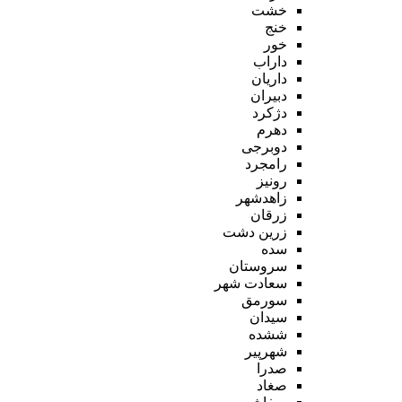
خشت
خنج
خور
داراب
داریان
دبیران
دژکرد
دهرم
دوبرجی
رامجرد
رونیز
زاهدشهر
زرقان
زرین دشت
سده
سروستان
سعادت شهر
سورمق
سیدان
ششده
شهرپیر
صدرا
صغاد