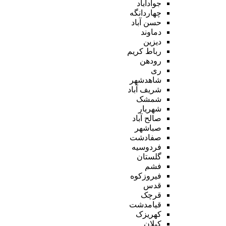
جوادآباد
چهاردانگه
حسن آباد
دماوند
دیزین
رباط کریم
رودهن
ری
شاهدشهر
شریف آباد
شمشک
شهریار
صالح آباد
صباشهر
صفادشت
فردوسیه
گلستان
فشم
فیروزکوه
قدس
قرچک
قیامدشت
کهریزک
کیلان