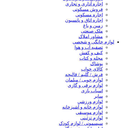
اجاره اداری و تجاری
فروش مسکونی
اجاره مسکونی
اجاره اتاق و پانسیون
زمین و باغ
ملک صنعتی
مشاور املاک
لوازم خانگی و شخصی
تصفیه آب و هوا
کیف و کفش
مجله و کتاب
پوشاک
کالای خواب
فرش / گلیم / قالیچه
لوازم چوبی / مبلمان
لوازم برقی و گازی
اسباب بازی
سایر
لوازم ورزشی
لوازم خانه و آشپزخانه
لوازم موسیقی
لوازم تزئینی
سیسمونی / لوازم کودک