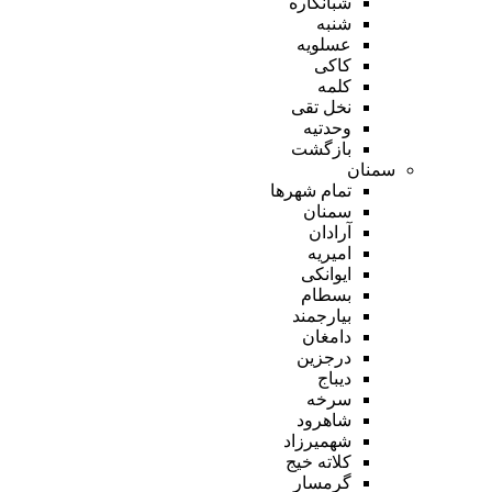
شبانکاره
شنبه
عسلویه
کاکی
کلمه
نخل تقی
وحدتیه
بازگشت
سمنان
تمام شهر‌ها
سمنان
آرادان
امیریه
ایوانکی
بسطام
بیارجمند
دامغان
درجزین
دیباج
سرخه
شاهرود
شهمیرزاد
کلاته خیج
گرمسار