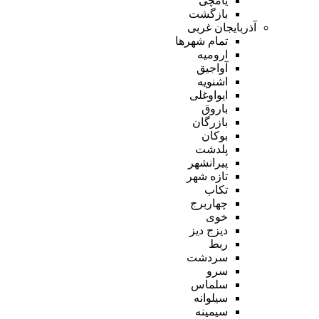
یامچی
بازگشت
آذربایجان غربی
تمام شهر‌ها
ارومیه
آواجیق
اشنویه
ایواوغلی
باروق
بازرگان
بوکان
پلدشت
پیرانشهر
تازه شهر
تکاب
چهاربرج
خوی
دیزج دیز
ربط
سردشت
سرو
سلماس
سیلوانه
سیمینه