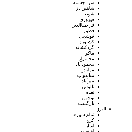
سیه چشمه
شاهین دژ
شوط
فیرورق
قر ضیاالدین
قطور
قوشچی
کشاورز
گردکشانه
ماکو
محمدیار
محمودآباد
مهاباد
میاندوآب
میرآباد
نالوس
نقده
نوشین
بازگشت
البرز
تمام شهر‌ها
کرج
اسارا
اشتهارد