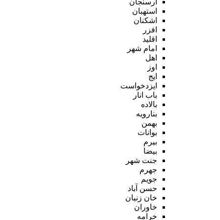
ارسنجان
استهبان
اشکنان
افزر
اقلید
امام شهر
اهل
اوز
ایج
ایزدخواست
باب انار
بالاده
بنارویه
بهمن
بوانات
بیرم
بیضا
جنت شهر
جهرم
جویم
حسن آباد
خان زنیان
خاوران
خرامه