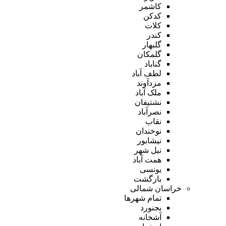
کاشمر
کدکن
کلات
کندر
گلبهار
گلمکان
گناباد
لطف آباد
مزدآوند
ملک آباد
نشتیفان
نصرآباد
نقاب
نوخندان
نیشابور
نیل شهر
همت آباد
یونسی
بازگشت
خراسان شمالی
تمام شهر‌ها
بجنورد
آشخانه