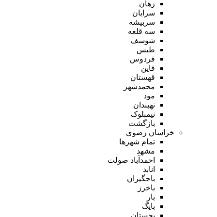
زهان
سرایان
سربیشه
سه قلعه
شوسف
طبس
فردوس
قاین
قهستان
محمدشهر
مود
نهبندان
نیمبلوک
بازگشت
خراسان رضوی
تمام شهر‌ها
مشهد
احمدآباد صولت
انابد
باجگیران
باخرز
بار
بایگ
بجستان