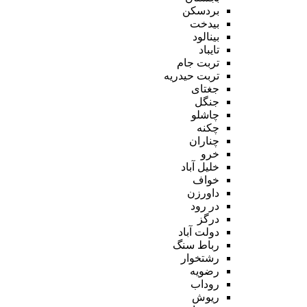
بردسکن
بیدخت
بینالود
تایباد
تربت جام
تربت حیدریه
جغتای
جنگل
چاشلو
چکنه
چناران
خرو
خلیل آباد
خواف
داورزن
در رود
درگز
دولت آباد
رباط سنگ
رشتخوار
رضویه
روداب
ریوش