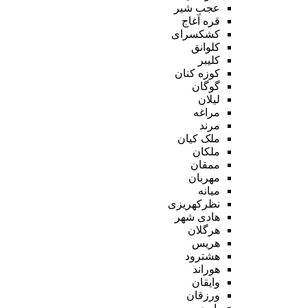
عجب شیر
قره آغاج
کشکسرای
کلوانق
کلیبر
کوزه کنان
گوگان
لیلان
مراغه
مرند
ملک کیان
ملکان
ممقان
مهربان
میانه
نظرکهریزی
هادی شهر
هرگلان
هریس
هشترود
هوراند
وایقان
ورزقان