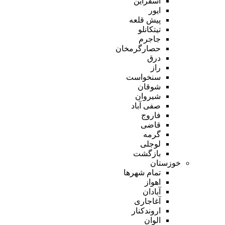
اسفراین
ایور
پیش قلعه
تیتکانلو
جاجرم
حصارگرمخان
درق
راز
سنخواست
شوقان
شیروان
صفی آباد
فاروج
قاضی
گرمه
لوجلی
بازگشت
خوزستان
تمام شهر‌ها
اهواز
آبادان
آغاجاری
اروندکنار
الوان