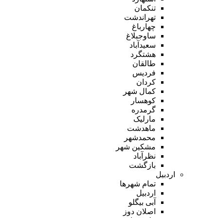
تنکمان
تهراندشت
چهارباغ
ساوجبلاغ
سعیدآباد
هشتگرد
طالقان
فردیس
کردان
کمال شهر
کوهسار
گرمدره
مارلیک
ماهدشت
محمدشهر
مشکین شهر
نظرآباد
بازگشت
اردبیل
تمام شهر‌ها
اردبیل
آبی بیگلو
اصلان دوز