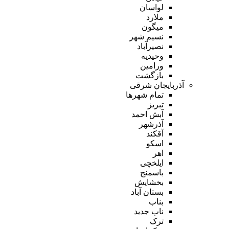
لواسان
ملارد
میگون
نسیم شهر
نصیرآباد
وحیدیه
ورامین
بازگشت
آذربایجان شرقی
تمام شهر‌ها
تبریز
آبش احمد
آذرشهر
آقکند
اسکو
اهر
ایلخچی
باسمنج
بخشایش
بستان آباد
بناب
ناب جدید
ترک