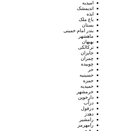
امیدیه
اندیمشک
ایذه
باغ ملک
بستان
بندر امام خمینی
ماهشهر
بهبهان
ترکالکی
جایزان
چمران
چوبیده
حر
حسینیه
حمزه
حمیدیه
خرمشهر
دارخوین
دزآب
دزفول
دهدز
رامشیر
رامهرمز
رفیع