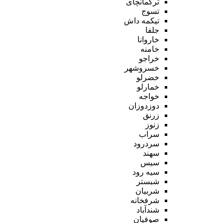
ترکمانچای
تسوج
تیکمه داش
جلفا
خاروانا
خامنه
خراجو
خسروشهر
خضرلو
خمارلو
خواجه
دوزدوزان
زرنق
زنوز
سراب
سردرود
سهند
سیس
سیه رود
شبستر
شربیان
شرفخانه
شندآباد
صوفیان