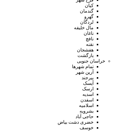
کیان
گندمان
گهرو
لردگان
مال خلیفه
ناغان
نافچ
نقنه
هفشجان
بازگشت
خراسان جنوبی
تمام شهر‌ها
آرین شهر
بیرجند
آیسک
ارسک
اسدیه
اسفدن
اسلامیه
بشرویه
حاجی آباد
خضری دشت بیاض
خوسف