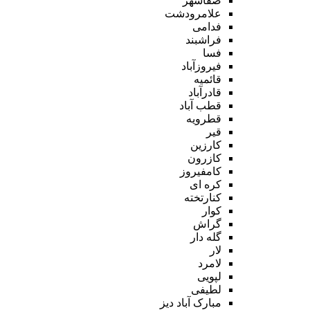
صفاشهر
علامرودشت
فدامی
فراشبند
فسا
فیروزآباد
قائمیه
قادرآباد
قطب آباد
قطرویه
قیر
کارزین
کازرون
کامفیروز
کره ای
کنارتخته
کوار
گراش
گله دار
لار
لامرد
لپویی
لطیفی
مبارک آباد دیز