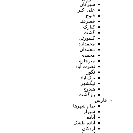
سیرکان
علی اکبر
فنوج
قصرقند
کنارک
گشت
گلمورتی
محمدآباد
محمدان
محمدی
میرجاوه
نصرت آباد
نگور
نوک آباد
نیکشهر
هیدوچ
بازگشت
فارس
تمام شهر‌ها
شیراز
آباده
آباده طشک
اردکان