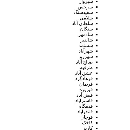
سبزوار
سرخس
سفیدسنگ
سلامی
سلطان آباد
سنگان
شادمهر
شاندیز
ششتمد
شهرآباد
شهرزو
صالح آباد
طرقبه
عشق آباد
فرهادگرد
فریمان
فیروزه
فیض آباد
قاسم آباد
قدمگاه
قلندرآباد
قوچان
کاخک
کاریز