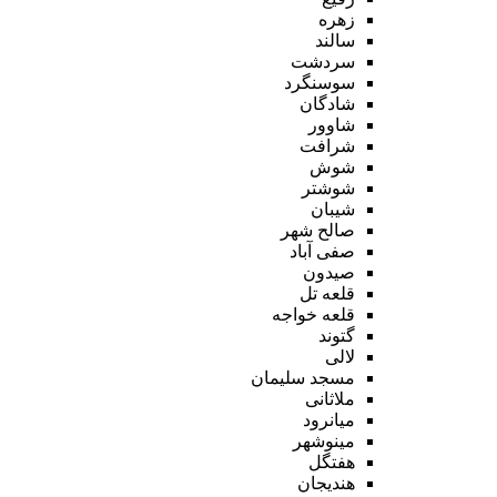
زهره
سالند
سردشت
سوسنگرد
شادگان
شاوور
شرافت
شوش
شوشتر
شیبان
صالح شهر
صفی آباد
صیدون
قلعه تل
قلعه خواجه
گتوند
لالی
مسجد سلیمان
ملاثانی
میانرود
مینوشهر
هفتگل
هندیجان