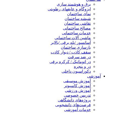
برق و هوشمند سازی
ایزوگام و عایقهای رطوبتی
نمای ساختمان
شیشه ساختمان
نقاشی ساختمان
مصالح ساختمانی
خدمات ساختمانی
ماشین آلات ساختمانی
آسانسور /پله برقی /بالابر
بازسازی ساختمان
سقف کاذب / دیوار کاذب
در ضد سرقت
در اتوماتیک / کرکره برقی
در و پنجره
دکوراسیون داخلی
آموزشی
آموزش موسیقی
آموزش کامپیوتر
آموزش ورزشی
تدریس خصوصی
پروژه‌های دانشگاهی
فرصت‌های دانشجویی
خدمات آموزشی