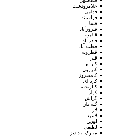
صفاشهر
علامرودشت
فدامی
فراشبند
فسا
فیروزآباد
قائمیه
قادرآباد
قطب آباد
قطرویه
قیر
کارزین
کازرون
کامفیروز
کره ای
کنارتخته
کوار
گراش
گله دار
لار
لامرد
لپویی
لطیفی
مبارک آباد دیز