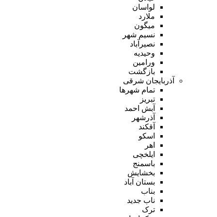
لواسان
ملارد
میگون
نسیم شهر
نصیرآباد
وحیدیه
ورامین
بازگشت
آذربایجان شرقی
تمام شهر‌ها
تبریز
آبش احمد
آذرشهر
آقکند
اسکو
اهر
ایلخچی
باسمنج
بخشایش
بستان آباد
بناب
ناب جدید
ترک