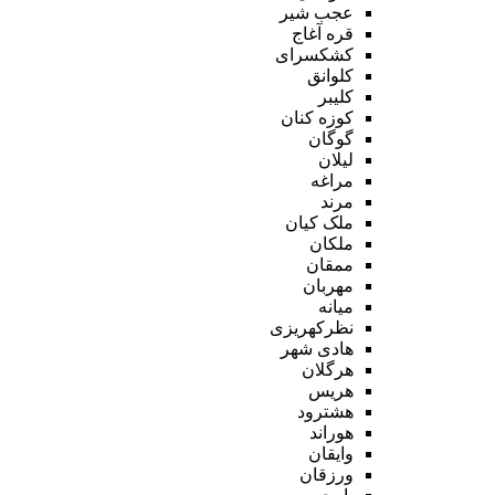
عجب شیر
قره آغاج
کشکسرای
کلوانق
کلیبر
کوزه کنان
گوگان
لیلان
مراغه
مرند
ملک کیان
ملکان
ممقان
مهربان
میانه
نظرکهریزی
هادی شهر
هرگلان
هریس
هشترود
هوراند
وایقان
ورزقان