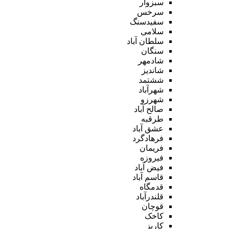
سبزوار
سرخس
سفیدسنگ
سلامی
سلطان آباد
سنگان
شادمهر
شاندیز
ششتمد
شهرآباد
شهرزو
صالح آباد
طرقبه
عشق آباد
فرهادگرد
فریمان
فیروزه
فیض آباد
قاسم آباد
قدمگاه
قلندرآباد
قوچان
کاخک
کاریز