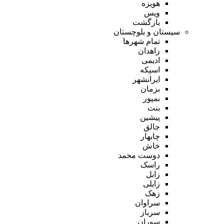
هویزه
ویس
بازگشت
سیستان و بلوچستان
تمام شهر‌ها
زاهدان
ادیمی
اسپکه
ایرانشهر
بزمان
بمپور
بنت
پیشین
جالق
چابهار
خاش
دوست محمد
راسک
زابل
زابلی
زهک
سراوان
سرباز
سوران