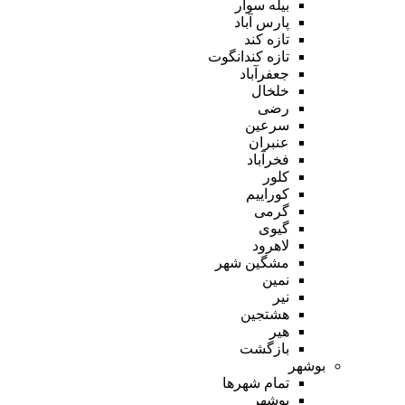
بیله سوار
پارس آباد
تازه کند
تازه کندانگوت
جعفرآباد
خلخال
رضی
سرعین
عنبران
فخرآباد
کلور
کوراییم
گرمی
گیوی
لاهرود
مشگین شهر
نمین
نیر
هشتجین
هیر
بازگشت
بوشهر
تمام شهر‌ها
بوشهر