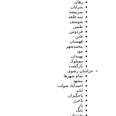
زهان
سرایان
سربیشه
سه قلعه
شوسف
طبس
فردوس
قاین
قهستان
محمدشهر
مود
نهبندان
نیمبلوک
بازگشت
خراسان رضوی
تمام شهر‌ها
مشهد
احمدآباد صولت
انابد
باجگیران
باخرز
بار
بایگ
بجستان