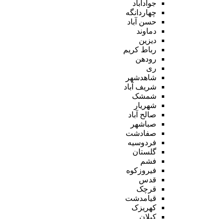
جوادآباد
چهاردانگه
حسن آباد
دماوند
دیزین
رباط کریم
رودهن
ری
شاهدشهر
شریف آباد
شمشک
شهریار
صالح آباد
صباشهر
صفادشت
فردوسیه
گلستان
فشم
فیروزکوه
قدس
قرچک
قیامدشت
کهریزک
کیلان