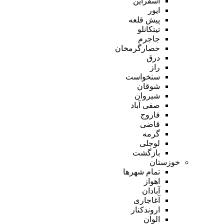
اسفراین
ایور
پیش قلعه
تیتکانلو
جاجرم
حصارگرمخان
درق
راز
سنخواست
شوقان
شیروان
صفی آباد
فاروج
قاضی
گرمه
لوجلی
بازگشت
خوزستان
تمام شهر‌ها
اهواز
آبادان
آغاجاری
اروندکنار
الوان