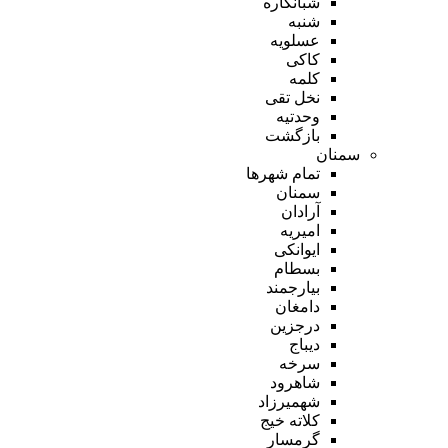
شبانکاره
شنبه
عسلویه
کاکی
کلمه
نخل تقی
وحدتیه
بازگشت
سمنان
تمام شهر‌ها
سمنان
آرادان
امیریه
ایوانکی
بسطام
بیارجمند
دامغان
درجزین
دیباج
سرخه
شاهرود
شهمیرزاد
کلاته خیج
گرمسار