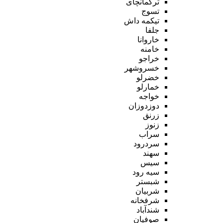
ترکمانچای
تسوج
تیکمه داش
جلفا
خاروانا
خامنه
خراجو
خسروشهر
خضرلو
خمارلو
خواجه
دوزدوزان
زرنق
زنوز
سراب
سردرود
سهند
سیس
سیه رود
شبستر
شربیان
شرفخانه
شندآباد
صوفیان