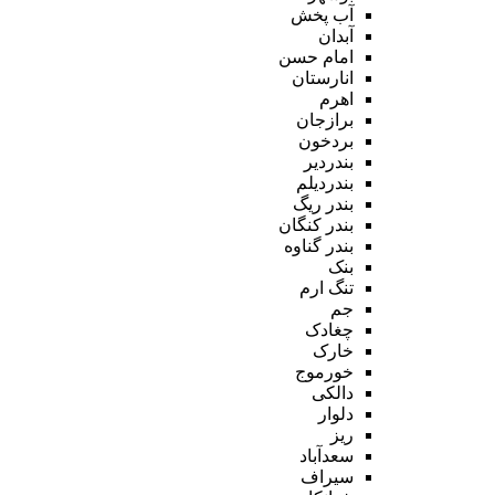
آب پخش
آبدان
امام حسن
انارستان
اهرم
برازجان
بردخون
بندردیر
بندردیلم
بندر ریگ
بندر کنگان
بندر گناوه
بنک
تنگ ارم
جم
چغادک
خارک
خورموج
دالکی
دلوار
ریز
سعدآباد
سیراف