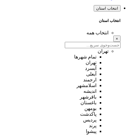
انتخاب استان
انتخاب استان
انتخاب همه
×
تهران
تمام شهر‌ها
تهران
آبسرد
آبعلی
ارجمند
اسلامشهر
اندیشه
باقرشهر
باغستان
بومهن
پاکدشت
پردیس
پرند
پیشوا