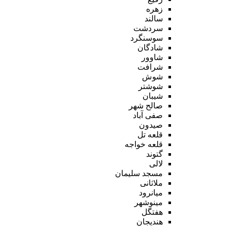
زهره
سالند
سردشت
سوسنگرد
شادگان
شاوور
شرافت
شوش
شوشتر
شیبان
صالح شهر
صفی آباد
صیدون
قلعه تل
قلعه خواجه
گتوند
لالی
مسجد سلیمان
ملاثانی
میانرود
مینوشهر
هفتگل
هندیجان