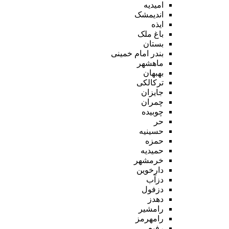
امیدیه
اندیمشک
ایذه
باغ ملک
بستان
بندر امام خمینی
ماهشهر
بهبهان
ترکالکی
جایزان
چمران
چوبیده
حر
حسینیه
حمزه
حمیدیه
خرمشهر
دارخوین
دزآب
دزفول
دهدز
رامشیر
رامهرمز
رفیع