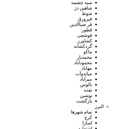
سیه چشمه
شاهین دژ
شوط
فیرورق
قر ضیاالدین
قطور
قوشچی
کشاورز
گردکشانه
ماکو
محمدیار
محمودآباد
مهاباد
میاندوآب
میرآباد
نالوس
نقده
نوشین
بازگشت
البرز
تمام شهر‌ها
کرج
اسارا
اشتهارد