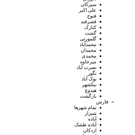
سیرکان
علی اکبر
فنوج
قصرقند
کنارک
گشت
گلمورتی
محمدآباد
محمدان
محمدی
میرجاوه
نصرت آباد
نگور
نوک آباد
نیکشهر
هیدوچ
بازگشت
فارس
تمام شهر‌ها
شیراز
آباده
آباده طشک
اردکان