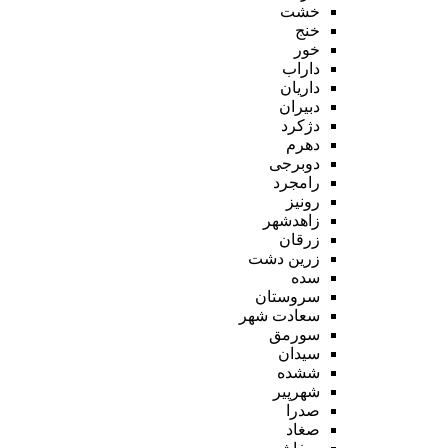
خشت
خنج
خور
داراب
داریان
دبیران
دژکرد
دهرم
دوبرجی
رامجرد
رونیز
زاهدشهر
زرقان
زرین دشت
سده
سروستان
سعادت شهر
سورمق
سیدان
ششده
شهرپیر
صدرا
صغاد