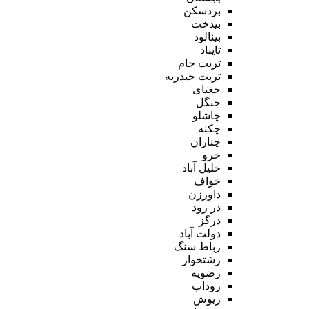
بردسکن
بیدخت
بینالود
تایباد
تربت جام
تربت حیدریه
جغتای
جنگل
چاشلو
چکنه
چناران
خرو
خلیل آباد
خواف
داورزن
در رود
درگز
دولت آباد
رباط سنگ
رشتخوار
رضویه
روداب
ریوش