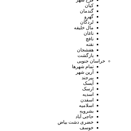
کیان
گندمان
گهرو
لردگان
مال خلیفه
ناغان
نافچ
نقنه
هفشجان
بازگشت
خراسان جنوبی
تمام شهر‌ها
آرین شهر
بیرجند
آیسک
ارسک
اسدیه
اسفدن
اسلامیه
بشرویه
حاجی آباد
خضری دشت بیاض
خوسف