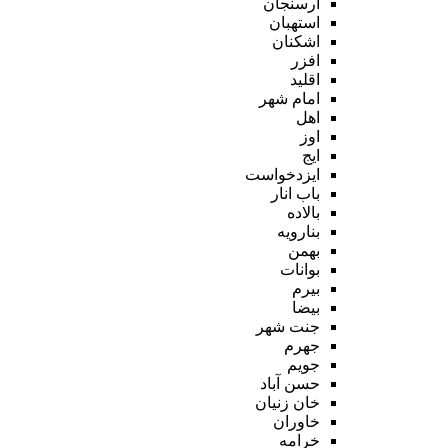
ارسنجان
استهبان
اشکنان
افزر
اقلید
امام شهر
اهل
اوز
ایج
ایزدخواست
باب انار
بالاده
بنارویه
بهمن
بوانات
بیرم
بیضا
جنت شهر
جهرم
جویم
حسن آباد
خان زنیان
خاوران
خرامه