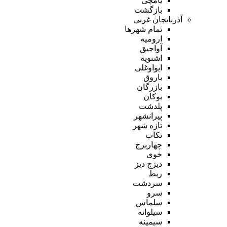
یامچی
بازگشت
آذربایجان غربی
تمام شهر‌ها
ارومیه
آواجیق
اشنویه
ایواوغلی
باروق
بازرگان
بوکان
پلدشت
پیرانشهر
تازه شهر
تکاب
چهاربرج
خوی
دیزج دیز
ربط
سردشت
سرو
سلماس
سیلوانه
سیمینه