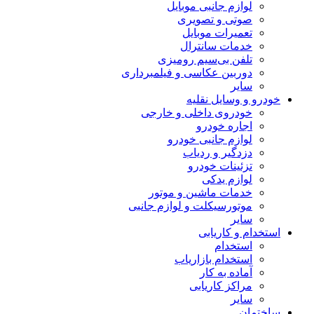
لوازم جانبی موبایل
صوتی و تصویری
تعمیرات موبایل
خدمات سانترال
تلفن بی‌سیم رومیزی
دوربین عکاسی و فیلمبرداری
سایر
خودرو و وسایل نقلیه
خودروی داخلی و خارجی
اجاره خودرو
لوازم جانبی خودرو
دزدگیر و ردیاب
تزئینات خودرو
لوازم یدکی
خدمات ماشین و موتور
موتورسیکلت و لوازم جانبی
سایر
استخدام و کاریابی
استخدام
استخدام بازاریاب
آماده به کار
مراکز کاریابی
سایر
ساختمان