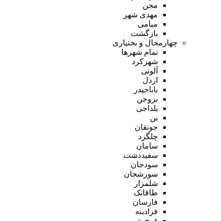
مجن
مهدی شهر
میامی
بازگشت
چهارمحال و بختیاری
تمام شهر‌ها
شهرکرد
آلونی
اردل
باباحیدر
بروجن
بلداجی
بن
جونقان
چلگرد
سامان
سفیددشت
سودجان
سورشجان
شلمزار
طاقانک
فارسان
فرادبنه
فرخ شهر