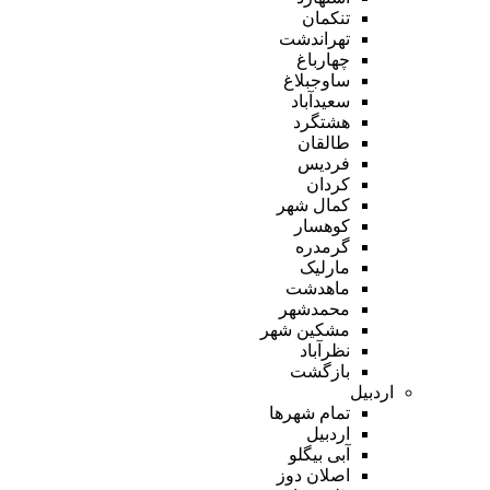
تنکمان
تهراندشت
چهارباغ
ساوجبلاغ
سعیدآباد
هشتگرد
طالقان
فردیس
کردان
کمال شهر
کوهسار
گرمدره
مارلیک
ماهدشت
محمدشهر
مشکین شهر
نظرآباد
بازگشت
اردبیل
تمام شهر‌ها
اردبیل
آبی بیگلو
اصلان دوز