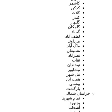
کاشمر
کدکن
کلات
کندر
گلبهار
گلمکان
گناباد
لطف آباد
مزدآوند
ملک آباد
نشتیفان
نصرآباد
نقاب
نوخندان
نیشابور
نیل شهر
همت آباد
یونسی
بازگشت
خراسان شمالی
تمام شهر‌ها
بجنورد
آشخانه