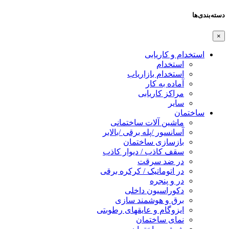
دسته‌بندی‌ها
×
استخدام و کاریابی
استخدام
استخدام بازاریاب
آماده به کار
مراکز کاریابی
سایر
ساختمان
ماشین آلات ساختمانی
آسانسور /پله برقی /بالابر
بازسازی ساختمان
سقف کاذب / دیوار کاذب
در ضد سرقت
در اتوماتیک / کرکره برقی
در و پنجره
دکوراسیون داخلی
برق و هوشمند سازی
ایزوگام و عایقهای رطوبتی
نمای ساختمان