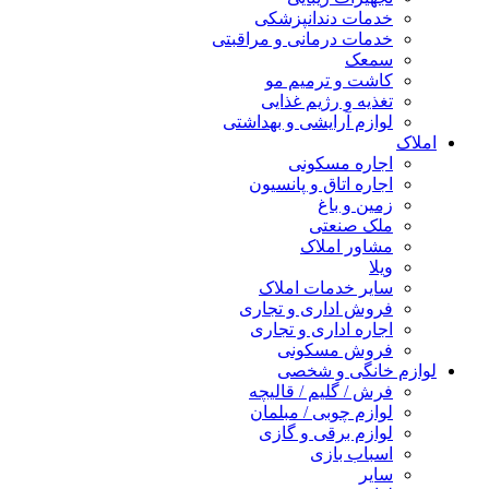
خدمات دندانپزشکی
خدمات درمانی و مراقبتی
سمعک
کاشت و ترمیم مو
تغذیه و رژیم غذایی
لوازم آرایشی و بهداشتی
املاک
اجاره مسکونی
اجاره اتاق و پانسیون
زمین و باغ
ملک صنعتی
مشاور املاک
ویلا
سایر خدمات املاک
فروش اداری و تجاری
اجاره اداری و تجاری
فروش مسکونی
لوازم خانگی و شخصی
فرش / گلیم / قالیچه
لوازم چوبی / مبلمان
لوازم برقی و گازی
اسباب بازی
سایر