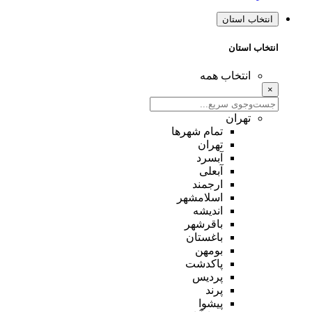
انتخاب استان
انتخاب استان
انتخاب همه
×
تهران
تمام شهر‌ها
تهران
آبسرد
آبعلی
ارجمند
اسلامشهر
اندیشه
باقرشهر
باغستان
بومهن
پاکدشت
پردیس
پرند
پیشوا