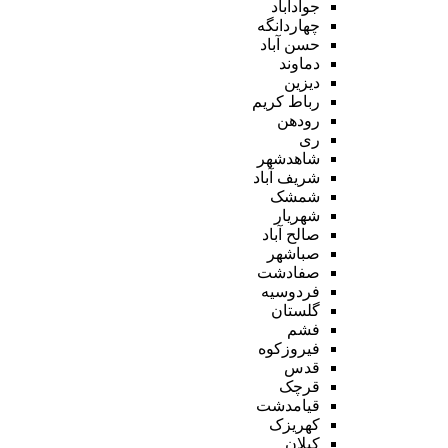
جوادآباد
چهاردانگه
حسن آباد
دماوند
دیزین
رباط کریم
رودهن
ری
شاهدشهر
شریف آباد
شمشک
شهریار
صالح آباد
صباشهر
صفادشت
فردوسیه
گلستان
فشم
فیروزکوه
قدس
قرچک
قیامدشت
کهریزک
کیلان