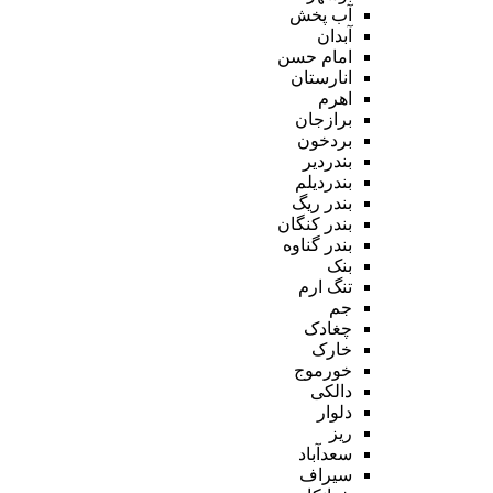
آب پخش
آبدان
امام حسن
انارستان
اهرم
برازجان
بردخون
بندردیر
بندردیلم
بندر ریگ
بندر کنگان
بندر گناوه
بنک
تنگ ارم
جم
چغادک
خارک
خورموج
دالکی
دلوار
ریز
سعدآباد
سیراف