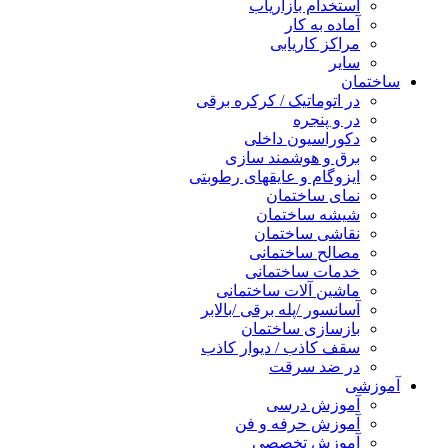
استخدام بازاریاب
آماده به کار
مراکز کاریابی
سایر
ساختمان
در اتوماتیک / کرکره برقی
در و پنجره
دکوراسیون داخلی
برق و هوشمند سازی
ایزوگام و عایقهای رطوبتی
نمای ساختمان
شیشه ساختمان
نقاشی ساختمان
مصالح ساختمانی
خدمات ساختمانی
ماشین آلات ساختمانی
آسانسور /پله برقی /بالابر
بازسازی ساختمان
سقف کاذب / دیوار کاذب
در ضد سرقت
آموزشی
آموزش درسی
آموزش حرفه و فن
آموزش تخصصی