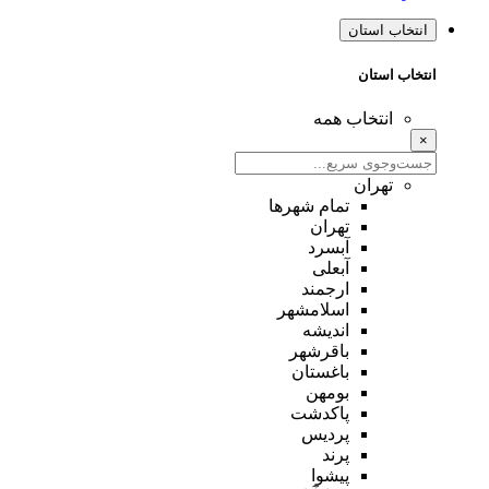
انتخاب استان
انتخاب استان
انتخاب همه
×
تهران
تمام شهر‌ها
تهران
آبسرد
آبعلی
ارجمند
اسلامشهر
اندیشه
باقرشهر
باغستان
بومهن
پاکدشت
پردیس
پرند
پیشوا