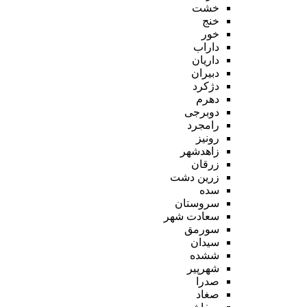
خشت
خنج
خور
داراب
داریان
دبیران
دژکرد
دهرم
دوبرجی
رامجرد
رونیز
زاهدشهر
زرقان
زرین دشت
سده
سروستان
سعادت شهر
سورمق
سیدان
ششده
شهرپیر
صدرا
صغاد