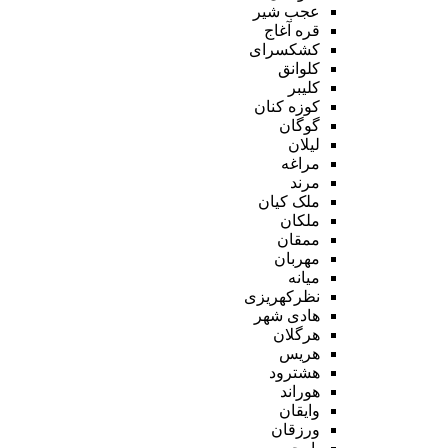
عجب شیر
قره آغاج
کشکسرای
کلوانق
کلیبر
کوزه کنان
گوگان
لیلان
مراغه
مرند
ملک کیان
ملکان
ممقان
مهربان
میانه
نظرکهریزی
هادی شهر
هرگلان
هریس
هشترود
هوراند
وایقان
ورزقان