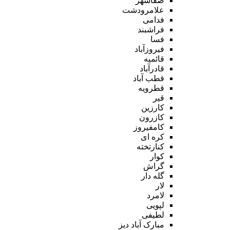
صفاشهر
علامرودشت
فدامی
فراشبند
فسا
فیروزآباد
قائمیه
قادرآباد
قطب آباد
قطرویه
قیر
کارزین
کازرون
کامفیروز
کره ای
کنارتخته
کوار
گراش
گله دار
لار
لامرد
لپویی
لطیفی
مبارک آباد دیز