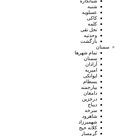
شبانکاره
شنبه
عسلویه
کاکی
کلمه
نخل تقی
وحدتیه
بازگشت
سمنان
تمام شهر‌ها
سمنان
آرادان
امیریه
ایوانکی
بسطام
بیارجمند
دامغان
درجزین
دیباج
سرخه
شاهرود
شهمیرزاد
کلاته خیج
گرمسار