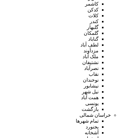
کاشمر
کدکن
کلات
کندر
گلبهار
گلمکان
گناباد
لطف آباد
مزدآوند
ملک آباد
نشتیفان
نصرآباد
نقاب
نوخندان
نیشابور
نیل شهر
همت آباد
یونسی
بازگشت
خراسان شمالی
تمام شهر‌ها
بجنورد
آشخانه