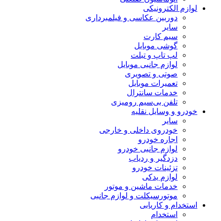
لوازم الکترونیکی
دوربین عکاسی و فیلمبرداری
سایر
سیم کارت
گوشی موبایل
لپ تاپ و تبلت
لوازم جانبی موبایل
صوتی و تصویری
تعمیرات موبایل
خدمات سانترال
تلفن بی‌سیم رومیزی
خودرو و وسایل نقلیه
سایر
خودروی داخلی و خارجی
اجاره خودرو
لوازم جانبی خودرو
دزدگیر و ردیاب
تزئینات خودرو
لوازم یدکی
خدمات ماشین و موتور
موتورسیکلت و لوازم جانبی
استخدام و کاریابی
استخدام