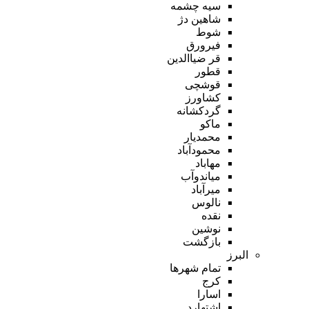
سیه چشمه
شاهین دژ
شوط
فیرورق
قر ضیاالدین
قطور
قوشچی
کشاورز
گردکشانه
ماکو
محمدیار
محمودآباد
مهاباد
میاندوآب
میرآباد
نالوس
نقده
نوشین
بازگشت
البرز
تمام شهر‌ها
کرج
اسارا
اشتهارد