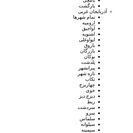
یامچی
بازگشت
آذربایجان غربی
تمام شهر‌ها
ارومیه
آواجیق
اشنویه
ایواوغلی
باروق
بازرگان
بوکان
پلدشت
پیرانشهر
تازه شهر
تکاب
چهاربرج
خوی
دیزج دیز
ربط
سردشت
سرو
سلماس
سیلوانه
سیمینه