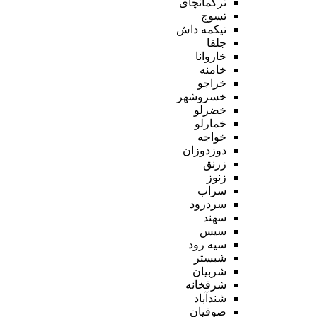
ترکمانچای
تسوج
تیکمه داش
جلفا
خاروانا
خامنه
خراجو
خسروشهر
خضرلو
خمارلو
خواجه
دوزدوزان
زرنق
زنوز
سراب
سردرود
سهند
سیس
سیه رود
شبستر
شربیان
شرفخانه
شندآباد
صوفیان