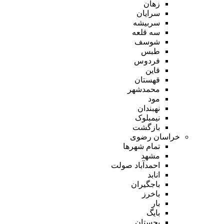
زهان
سرایان
سربیشه
سه قلعه
شوسف
طبس
فردوس
قاین
قهستان
محمدشهر
مود
نهبندان
نیمبلوک
بازگشت
خراسان رضوی
تمام شهر‌ها
مشهد
احمدآباد صولت
انابد
باجگیران
باخرز
بار
بایگ
بجستان