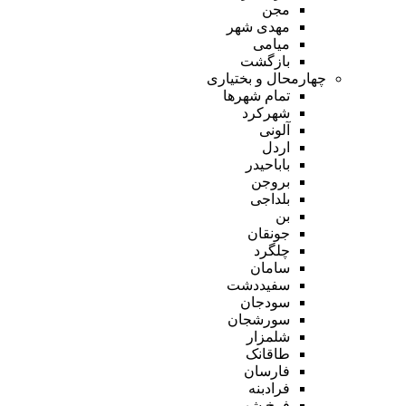
مجن
مهدی شهر
میامی
بازگشت
چهارمحال و بختیاری
تمام شهر‌ها
شهرکرد
آلونی
اردل
باباحیدر
بروجن
بلداجی
بن
جونقان
چلگرد
سامان
سفیددشت
سودجان
سورشجان
شلمزار
طاقانک
فارسان
فرادبنه
فرخ شهر