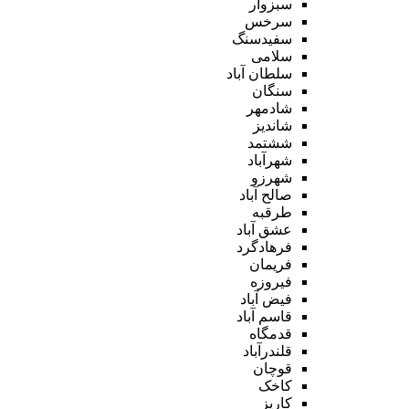
سبزوار
سرخس
سفیدسنگ
سلامی
سلطان آباد
سنگان
شادمهر
شاندیز
ششتمد
شهرآباد
شهرزو
صالح آباد
طرقبه
عشق آباد
فرهادگرد
فریمان
فیروزه
فیض آباد
قاسم آباد
قدمگاه
قلندرآباد
قوچان
کاخک
کاریز