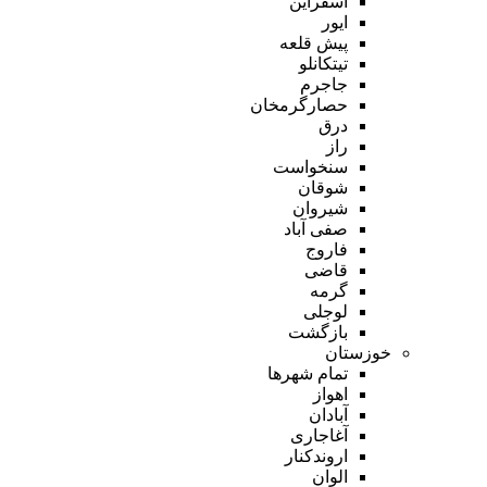
اسفراین
ایور
پیش قلعه
تیتکانلو
جاجرم
حصارگرمخان
درق
راز
سنخواست
شوقان
شیروان
صفی آباد
فاروج
قاضی
گرمه
لوجلی
بازگشت
خوزستان
تمام شهر‌ها
اهواز
آبادان
آغاجاری
اروندکنار
الوان