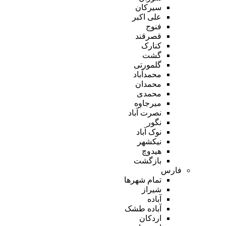
سیرکان
علی اکبر
فنوج
قصرقند
کنارک
گشت
گلمورتی
محمدآباد
محمدان
محمدی
میرجاوه
نصرت آباد
نگور
نوک آباد
نیکشهر
هیدوچ
بازگشت
فارس
تمام شهر‌ها
شیراز
آباده
آباده طشک
اردکان