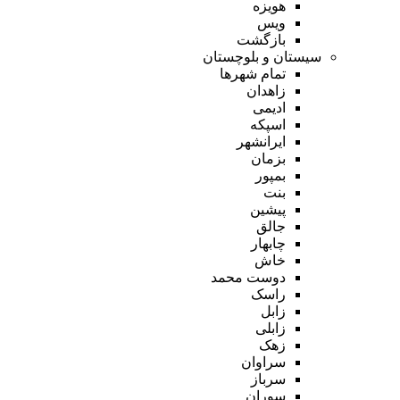
هویزه
ویس
بازگشت
سیستان و بلوچستان
تمام شهر‌ها
زاهدان
ادیمی
اسپکه
ایرانشهر
بزمان
بمپور
بنت
پیشین
جالق
چابهار
خاش
دوست محمد
راسک
زابل
زابلی
زهک
سراوان
سرباز
سوران