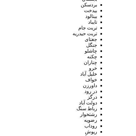
بردسکن
بیدخت
بینالود
تایباد
تربت جام
تربت حیدریه
جغتای
جنگل
چاشلو
چکنه
چناران
خرو
خلیل آباد
خواف
داورزن
در رود
درگز
دولت آباد
رباط سنگ
رشتخوار
رضویه
روداب
ریوش