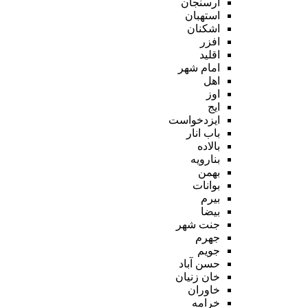
ارسنجان
استهبان
اشکنان
افزر
اقلید
امام شهر
اهل
اوز
ایج
ایزدخواست
باب انار
بالاده
بنارویه
بهمن
بوانات
بیرم
بیضا
جنت شهر
جهرم
جویم
حسن آباد
خان زنیان
خاوران
خرامه