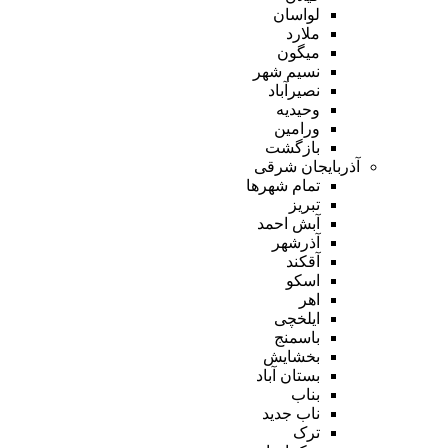
لواسان
ملارد
میگون
نسیم شهر
نصیرآباد
وحیدیه
ورامین
بازگشت
آذربایجان شرقی
تمام شهر‌ها
تبریز
آبش احمد
آذرشهر
آقکند
اسکو
اهر
ایلخچی
باسمنج
بخشایش
بستان آباد
بناب
ناب جدید
ترک