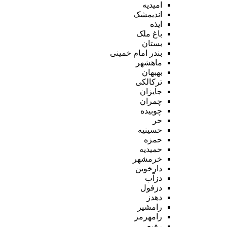
امیدیه
اندیمشک
ایذه
باغ ملک
بستان
بندر امام خمینی
ماهشهر
بهبهان
ترکالکی
جایزان
چمران
چوبیده
حر
حسینیه
حمزه
حمیدیه
خرمشهر
دارخوین
دزآب
دزفول
دهدز
رامشیر
رامهرمز
رفیع