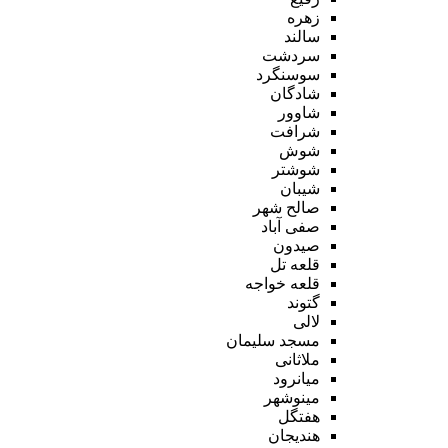
زهره
سالند
سردشت
سوسنگرد
شادگان
شاوور
شرافت
شوش
شوشتر
شیبان
صالح شهر
صفی آباد
صیدون
قلعه تل
قلعه خواجه
گتوند
لالی
مسجد سلیمان
ملاثانی
میانرود
مینوشهر
هفتگل
هندیجان