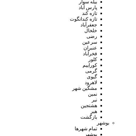
بیله سوار
پارس آباد
تازه کند
تازه کندانگوت
جعفرآباد
خلخال
رضی
سرعین
عنبران
فخرآباد
کلور
کوراییم
گرمی
گیوی
لاهرود
مشگین شهر
نمین
نیر
هشتجین
هیر
بازگشت
بوشهر
تمام شهر‌ها
بوشهر