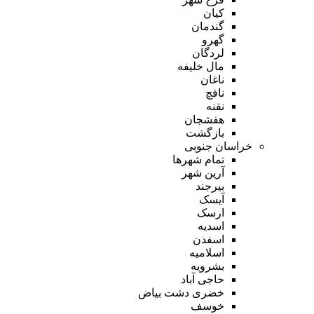
کیان
گندمان
گهرو
لردگان
مال خلیفه
ناغان
نافچ
نقنه
هفشجان
بازگشت
خراسان جنوبی
تمام شهر‌ها
آرین شهر
بیرجند
آیسک
ارسک
اسدیه
اسفدن
اسلامیه
بشرویه
حاجی آباد
خضری دشت بیاض
خوسف