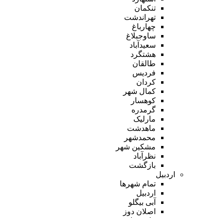
تنکمان
تهراندشت
چهارباغ
ساوجبلاغ
سعیدآباد
هشتگرد
طالقان
فردیس
کردان
کمال شهر
کوهسار
گرمدره
مارلیک
ماهدشت
محمدشهر
مشکین شهر
نظرآباد
بازگشت
اردبیل
تمام شهر‌ها
اردبیل
آبی بیگلو
اصلان دوز