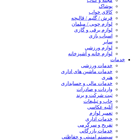
مجله و کتاب
پوشاک
کالای خواب
فرش / گلیم / قالیچه
لوازم چوبی / مبلمان
لوازم برقی و گازی
اسباب بازی
سایر
لوازم ورزشی
لوازم خانه و آشپزخانه
خدمات
خدمات ورزشی
خدمات ماشین های اداری
هنری
خدمات مالی و حسابداری
واردات و صادرات
ثبت شرکت و برند
چاپ و تبلیغات
آتلیه عکاسی
تعمیر لوازم
خدمات اداری
تفریح و سرگرمی
خدمات بازرگانی
سیستم امنیتی و حفاظتی