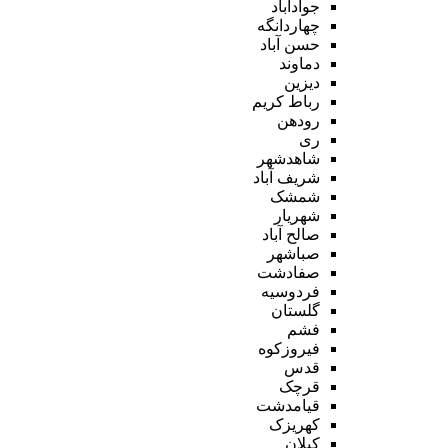
جوادآباد
چهاردانگه
حسن آباد
دماوند
دیزین
رباط کریم
رودهن
ری
شاهدشهر
شریف آباد
شمشک
شهریار
صالح آباد
صباشهر
صفادشت
فردوسیه
گلستان
فشم
فیروزکوه
قدس
قرچک
قیامدشت
کهریزک
کیلان