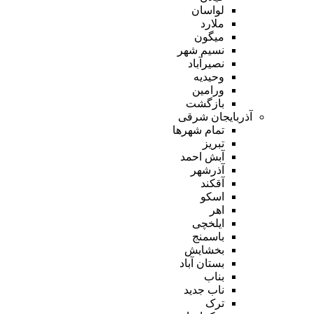
لواسان
ملارد
میگون
نسیم شهر
نصیرآباد
وحیدیه
ورامین
بازگشت
آذربایجان شرقی
تمام شهر‌ها
تبریز
آبش احمد
آذرشهر
آقکند
اسکو
اهر
ایلخچی
باسمنج
بخشایش
بستان آباد
بناب
ناب جدید
ترک