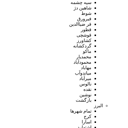
سیه چشمه
شاهین دژ
شوط
فیرورق
قر ضیاالدین
قطور
قوشچی
کشاورز
گردکشانه
ماکو
محمدیار
محمودآباد
مهاباد
میاندوآب
میرآباد
نالوس
نقده
نوشین
بازگشت
البرز
تمام شهر‌ها
کرج
اسارا
اشتهارد