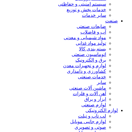
سیستم امنیتی و حفاظتی
خدمات پخش و توزیع
سایر خدمات
صنعت
ضایعات صنعتی
آب و فاضلاب
مواد شیمیایی و معدنی
تولید مواد غذایی
بسته بندی کالا
اتوماسیون صنعتی
برق و الکترونیک
لوازم و تجهیزات معدن
کشاورزی و دامداری
خدمات صنعتی
سایر
ماشین آلات صنعتی
آهن آلات و فلزات
ابزار و یراق
لوازم صنعتی
لوازم الکترونیکی
لپ تاپ و تبلت
لوازم جانبی موبایل
صوتی و تصویری