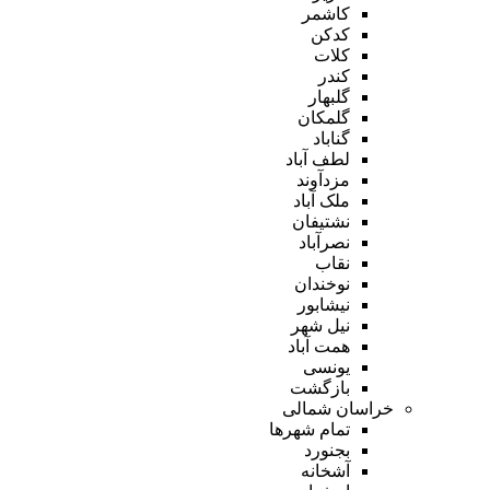
کاشمر
کدکن
کلات
کندر
گلبهار
گلمکان
گناباد
لطف آباد
مزدآوند
ملک آباد
نشتیفان
نصرآباد
نقاب
نوخندان
نیشابور
نیل شهر
همت آباد
یونسی
بازگشت
خراسان شمالی
تمام شهر‌ها
بجنورد
آشخانه