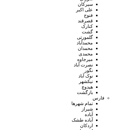
سیرکان
علی اکبر
فنوج
قصرقند
کنارک
گشت
گلمورتی
محمدآباد
محمدان
محمدی
میرجاوه
نصرت آباد
نگور
نوک آباد
نیکشهر
هیدوچ
بازگشت
فارس
تمام شهر‌ها
شیراز
آباده
آباده طشک
اردکان