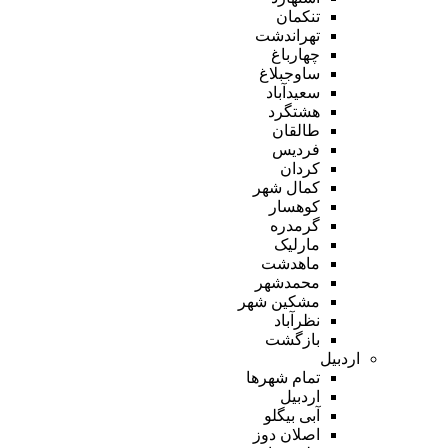
تنکمان
تهراندشت
چهارباغ
ساوجبلاغ
سعیدآباد
هشتگرد
طالقان
فردیس
کردان
کمال شهر
کوهسار
گرمدره
مارلیک
ماهدشت
محمدشهر
مشکین شهر
نظرآباد
بازگشت
اردبیل
تمام شهر‌ها
اردبیل
آبی بیگلو
اصلان دوز