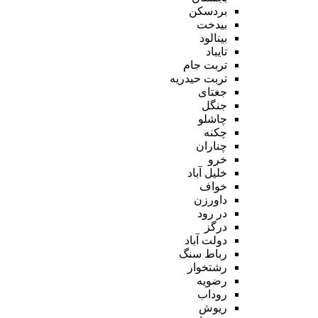
بردسکن
بیدخت
بینالود
تایباد
تربت جام
تربت حیدریه
جغتای
جنگل
چاشلو
چکنه
چناران
خرو
خلیل آباد
خواف
داورزن
در رود
درگز
دولت آباد
رباط سنگ
رشتخوار
رضویه
روداب
ریوش