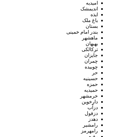
امیدیه
اندیمشک
ایذه
باغ ملک
بستان
بندر امام خمینی
ماهشهر
بهبهان
ترکالکی
جایزان
چمران
چوبیده
حر
حسینیه
حمزه
حمیدیه
خرمشهر
دارخوین
دزآب
دزفول
دهدز
رامشیر
رامهرمز
رفیع