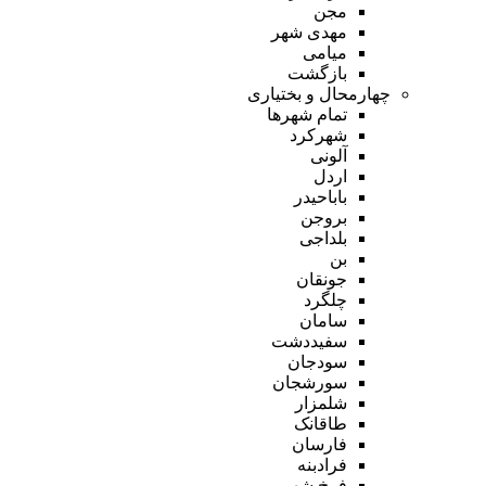
مجن
مهدی شهر
میامی
بازگشت
چهارمحال و بختیاری
تمام شهر‌ها
شهرکرد
آلونی
اردل
باباحیدر
بروجن
بلداجی
بن
جونقان
چلگرد
سامان
سفیددشت
سودجان
سورشجان
شلمزار
طاقانک
فارسان
فرادبنه
فرخ شهر