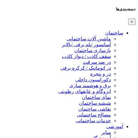
دسته‌بندی‌ها
×
ساختمان
ماشین آلات ساختمانی
آسانسور /پله برقی /بالابر
بازسازی ساختمان
سقف کاذب / دیوار کاذب
در ضد سرقت
در اتوماتیک / کرکره برقی
در و پنجره
دکوراسیون داخلی
برق و هوشمند سازی
ایزوگام و عایقهای رطوبتی
نمای ساختمان
شیشه ساختمان
نقاشی ساختمان
مصالح ساختمانی
خدمات ساختمانی
آموزشی
سایر