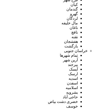
کیان
گندمان
گهرو
لردگان
مال خلیفه
ناغان
نافچ
نقنه
هفشجان
بازگشت
خراسان جنوبی
تمام شهر‌ها
آرین شهر
بیرجند
آیسک
ارسک
اسدیه
اسفدن
اسلامیه
بشرویه
حاجی آباد
خضری دشت بیاض
خوسف