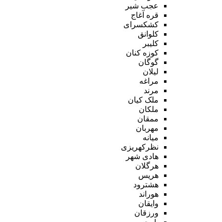
عجب شیر
قره آغاج
کشکسرای
کلوانق
کلیبر
کوزه کنان
گوگان
لیلان
مراغه
مرند
ملک کیان
ملکان
ممقان
مهربان
میانه
نظرکهریزی
هادی شهر
هرگلان
هریس
هشترود
هوراند
وایقان
ورزقان