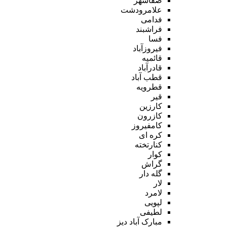
صفاشهر
علامرودشت
فدامی
فراشبند
فسا
فیروزآباد
قائمیه
قادرآباد
قطب آباد
قطرویه
قیر
کارزین
کازرون
کامفیروز
کره ای
کنارتخته
کوار
گراش
گله دار
لار
لامرد
لپویی
لطیفی
مبارک آباد دیز