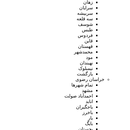
زهان
سرایان
سربیشه
سه قلعه
شوسف
طبس
فردوس
قاین
قهستان
محمدشهر
مود
نهبندان
نیمبلوک
بازگشت
خراسان رضوی
تمام شهر‌ها
مشهد
احمدآباد صولت
انابد
باجگیران
باخرز
بار
بایگ
بجستان