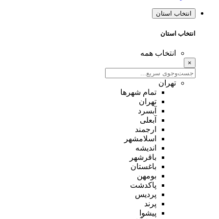
انتخاب استان
انتخاب استان
انتخاب همه
×
تهران
تمام شهر‌ها
تهران
آبسرد
آبعلی
ارجمند
اسلامشهر
اندیشه
باقرشهر
باغستان
بومهن
پاکدشت
پردیس
پرند
پیشوا