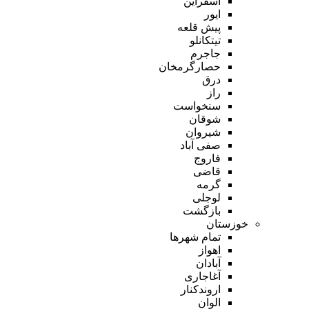
اسفراین
ایور
پیش قلعه
تیتکانلو
جاجرم
حصارگرمخان
درق
راز
سنخواست
شوقان
شیروان
صفی آباد
فاروج
قاضی
گرمه
لوجلی
بازگشت
خوزستان
تمام شهر‌ها
اهواز
آبادان
آغاجاری
اروندکنار
الوان