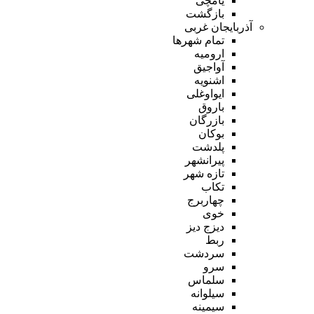
یامچی
بازگشت
آذربایجان غربی
تمام شهر‌ها
ارومیه
آواجیق
اشنویه
ایواوغلی
باروق
بازرگان
بوکان
پلدشت
پیرانشهر
تازه شهر
تکاب
چهاربرج
خوی
دیزج دیز
ربط
سردشت
سرو
سلماس
سیلوانه
سیمینه