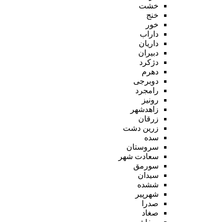
خشت
خنج
خور
داراب
داریان
دبیران
دژکرد
دهرم
دوبرجی
رامجرد
رونیز
زاهدشهر
زرقان
زرین دشت
سده
سروستان
سعادت شهر
سورمق
سیدان
ششده
شهرپیر
صدرا
صغاد