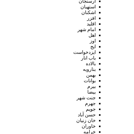
ارسنجان
استهبان
اشکنان
افزر
اقلید
امام شهر
اهل
اوز
ایج
ایزدخواست
باب انار
بالاده
بنارویه
بهمن
بوانات
بیرم
بیضا
جنت شهر
جهرم
جویم
حسن آباد
خان زنیان
خاوران
خرامه