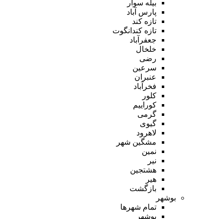
بیله سوار
پارس آباد
تازه کند
تازه کندانگوت
جعفرآباد
خلخال
رضی
سرعین
عنبران
فخرآباد
کلور
کوراییم
گرمی
گیوی
لاهرود
مشگین شهر
نمین
نیر
هشتجین
هیر
بازگشت
بوشهر
تمام شهر‌ها
بوشهر