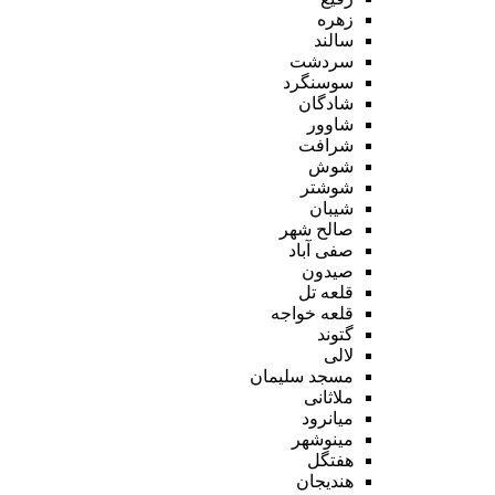
زهره
سالند
سردشت
سوسنگرد
شادگان
شاوور
شرافت
شوش
شوشتر
شیبان
صالح شهر
صفی آباد
صیدون
قلعه تل
قلعه خواجه
گتوند
لالی
مسجد سلیمان
ملاثانی
میانرود
مینوشهر
هفتگل
هندیجان