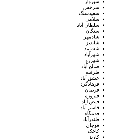
سبزوار
سرخس
سفیدسنگ
سلامی
سلطان آباد
سنگان
شادمهر
شاندیز
ششتمد
شهرآباد
شهرزو
صالح آباد
طرقبه
عشق آباد
فرهادگرد
فریمان
فیروزه
فیض آباد
قاسم آباد
قدمگاه
قلندرآباد
قوچان
کاخک
کاریز