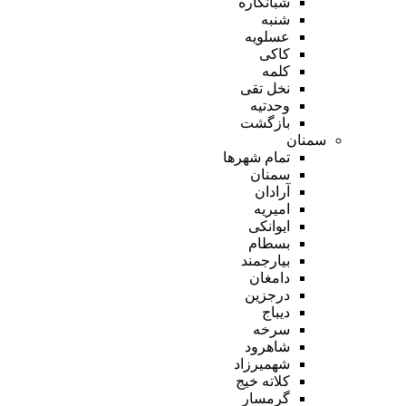
شبانکاره
شنبه
عسلویه
کاکی
کلمه
نخل تقی
وحدتیه
بازگشت
سمنان
تمام شهر‌ها
سمنان
آرادان
امیریه
ایوانکی
بسطام
بیارجمند
دامغان
درجزین
دیباج
سرخه
شاهرود
شهمیرزاد
کلاته خیج
گرمسار