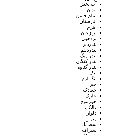
آب پخش
آبدان
امام حسن
انارستان
اهرم
برازجان
بردخون
بندردیر
بندردیلم
بندر ریگ
بندر کنگان
بندر گناوه
بنک
تنگ ارم
جم
چغادک
خارک
خورموج
دالکی
دلوار
ریز
سعدآباد
سیراف