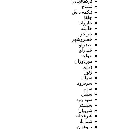
ترکمانچای
تسوج
تیکمه داش
جلفا
خاروانا
خامنه
خراجو
خسروشهر
خضرلو
خمارلو
خواجه
دوزدوزان
زرنق
زنوز
سراب
سردرود
سهند
سیس
سیه رود
شبستر
شربیان
شرفخانه
شندآباد
صوفیان