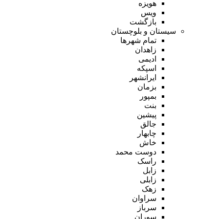
هویزه
ویس
بازگشت
سیستان و بلوچستان
تمام شهر‌ها
زاهدان
ادیمی
اسپکه
ایرانشهر
بزمان
بمپور
بنت
پیشین
جالق
چابهار
خاش
دوست محمد
راسک
زابل
زابلی
زهک
سراوان
سرباز
سوران