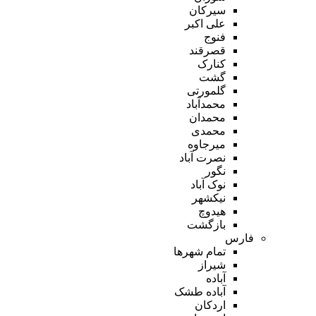
سیرکان
علی اکبر
فنوج
قصرقند
کنارک
گشت
گلمورتی
محمدآباد
محمدان
محمدی
میرجاوه
نصرت آباد
نگور
نوک آباد
نیکشهر
هیدوچ
بازگشت
فارس
تمام شهر‌ها
شیراز
آباده
آباده طشک
اردکان