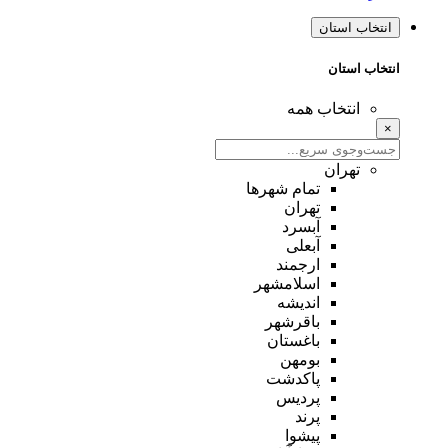
انتخاب استان
انتخاب استان
انتخاب همه
×
تهران
تمام شهر‌ها
تهران
آبسرد
آبعلی
ارجمند
اسلامشهر
اندیشه
باقرشهر
باغستان
بومهن
پاکدشت
پردیس
پرند
پیشوا