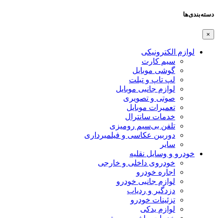
دسته‌بندی‌ها
×
لوازم الکترونیکی
سیم کارت
گوشی موبایل
لپ تاپ و تبلت
لوازم جانبی موبایل
صوتی و تصویری
تعمیرات موبایل
خدمات سانترال
تلفن بی‌سیم رومیزی
دوربین عکاسی و فیلمبرداری
سایر
خودرو و وسایل نقلیه
خودروی داخلی و خارجی
اجاره خودرو
لوازم جانبی خودرو
دزدگیر و ردیاب
تزئینات خودرو
لوازم یدکی