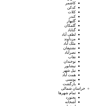
کاشمر
کدکن
کلات
کندر
گلبهار
گلمکان
گناباد
لطف آباد
مزدآوند
ملک آباد
نشتیفان
نصرآباد
نقاب
نوخندان
نیشابور
نیل شهر
همت آباد
یونسی
بازگشت
خراسان شمالی
تمام شهر‌ها
بجنورد
آشخانه