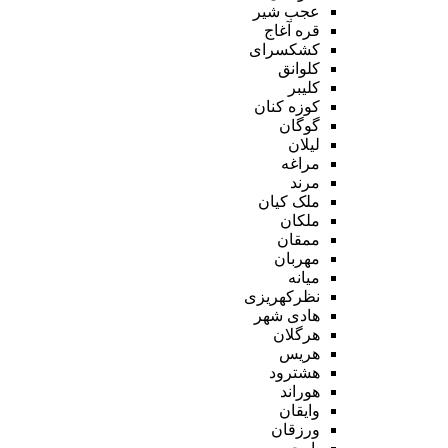
عجب شیر
قره آغاج
کشکسرای
کلوانق
کلیبر
کوزه کنان
گوگان
لیلان
مراغه
مرند
ملک کیان
ملکان
ممقان
مهربان
میانه
نظرکهریزی
هادی شهر
هرگلان
هریس
هشترود
هوراند
وایقان
ورزقان