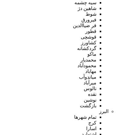
سیه چشمه
شاهین دژ
شوط
فیرورق
قر ضیاالدین
قطور
قوشچی
کشاورز
گردکشانه
ماکو
محمدیار
محمودآباد
مهاباد
میاندوآب
میرآباد
نالوس
نقده
نوشین
بازگشت
البرز
تمام شهر‌ها
کرج
اسارا
اشتهارد