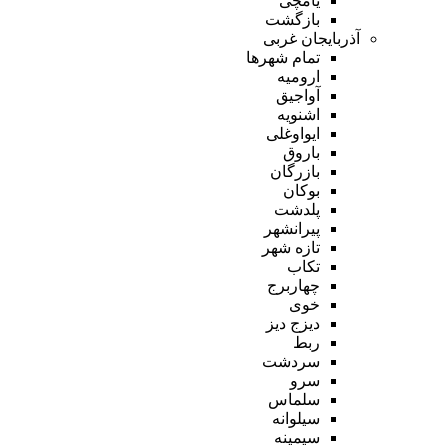
یامچی
بازگشت
آذربایجان غربی
تمام شهر‌ها
ارومیه
آواجیق
اشنویه
ایواوغلی
باروق
بازرگان
بوکان
پلدشت
پیرانشهر
تازه شهر
تکاب
چهاربرج
خوی
دیزج دیز
ربط
سردشت
سرو
سلماس
سیلوانه
سیمینه