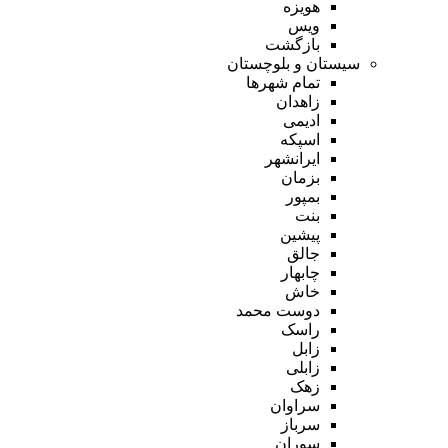
هویزه
ویس
بازگشت
سیستان و بلوچستان
تمام شهر‌ها
زاهدان
ادیمی
اسپکه
ایرانشهر
بزمان
بمپور
بنت
پیشین
جالق
چابهار
خاش
دوست محمد
راسک
زابل
زابلی
زهک
سراوان
سرباز
سوران