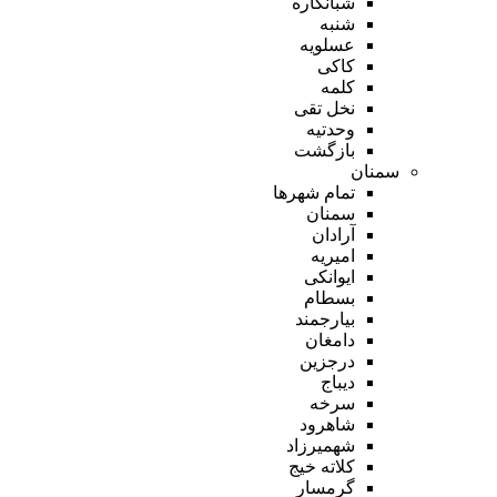
شبانکاره
شنبه
عسلویه
کاکی
کلمه
نخل تقی
وحدتیه
بازگشت
سمنان
تمام شهر‌ها
سمنان
آرادان
امیریه
ایوانکی
بسطام
بیارجمند
دامغان
درجزین
دیباج
سرخه
شاهرود
شهمیرزاد
کلاته خیج
گرمسار