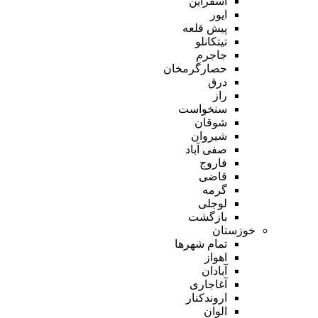
اسفراین
ایور
پیش قلعه
تیتکانلو
جاجرم
حصارگرمخان
درق
راز
سنخواست
شوقان
شیروان
صفی آباد
فاروج
قاضی
گرمه
لوجلی
بازگشت
خوزستان
تمام شهر‌ها
اهواز
آبادان
آغاجاری
اروندکنار
الوان