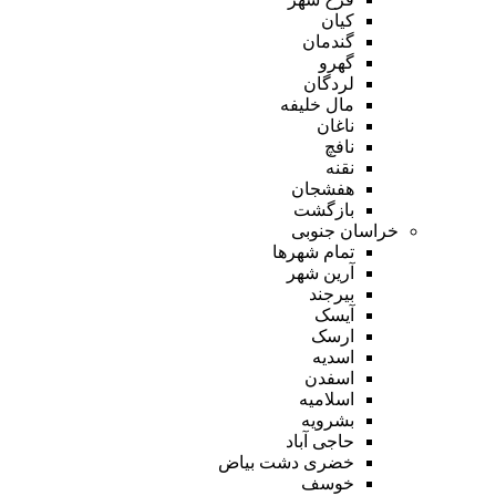
کیان
گندمان
گهرو
لردگان
مال خلیفه
ناغان
نافچ
نقنه
هفشجان
بازگشت
خراسان جنوبی
تمام شهر‌ها
آرین شهر
بیرجند
آیسک
ارسک
اسدیه
اسفدن
اسلامیه
بشرویه
حاجی آباد
خضری دشت بیاض
خوسف