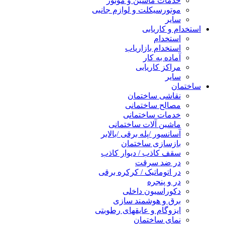
خدمات ماشین و موتور
موتورسیکلت و لوازم جانبی
سایر
استخدام و کاریابی
استخدام
استخدام بازاریاب
آماده به کار
مراکز کاریابی
سایر
ساختمان
نقاشی ساختمان
مصالح ساختمانی
خدمات ساختمانی
ماشین آلات ساختمانی
آسانسور /پله برقی /بالابر
بازسازی ساختمان
سقف کاذب / دیوار کاذب
در ضد سرقت
در اتوماتیک / کرکره برقی
در و پنجره
دکوراسیون داخلی
برق و هوشمند سازی
ایزوگام و عایقهای رطوبتی
نمای ساختمان