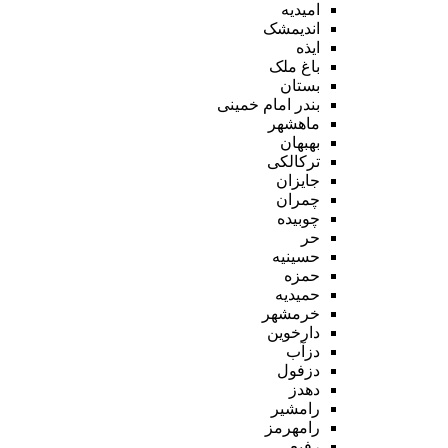
امیدیه
اندیمشک
ایذه
باغ ملک
بستان
بندر امام خمینی
ماهشهر
بهبهان
ترکالکی
جایزان
چمران
چوبیده
حر
حسینیه
حمزه
حمیدیه
خرمشهر
دارخوین
دزآب
دزفول
دهدز
رامشیر
رامهرمز
رفیع