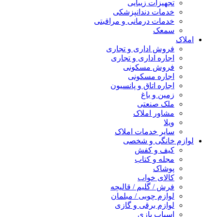
تجهیزات زیبایی
خدمات دندانپزشکی
خدمات درمانی و مراقبتی
سمعک
املاک
فروش اداری و تجاری
اجاره اداری و تجاری
فروش مسکونی
اجاره مسکونی
اجاره اتاق و پانسیون
زمین و باغ
ملک صنعتی
مشاور املاک
ویلا
سایر خدمات املاک
لوازم خانگی و شخصی
کیف و کفش
مجله و کتاب
پوشاک
کالای خواب
فرش / گلیم / قالیچه
لوازم چوبی / مبلمان
لوازم برقی و گازی
اسباب بازی