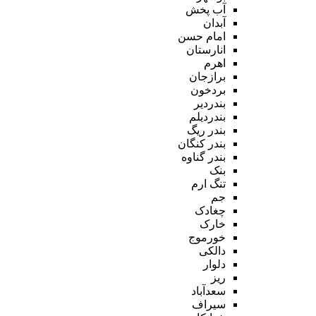
آب پخش
آبدان
امام حسن
انارستان
اهرم
برازجان
بردخون
بندردیر
بندردیلم
بندر ریگ
بندر کنگان
بندر گناوه
بنک
تنگ ارم
جم
چغادک
خارک
خورموج
دالکی
دلوار
ریز
سعدآباد
سیراف