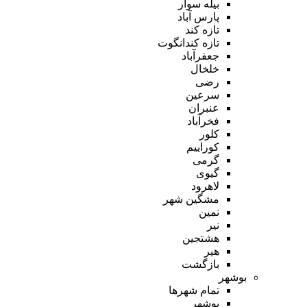
بیله سوار
پارس آباد
تازه کند
تازه کندانگوت
جعفرآباد
خلخال
رضی
سرعین
عنبران
فخرآباد
کلور
کوراییم
گرمی
گیوی
لاهرود
مشگین شهر
نمین
نیر
هشتجین
هیر
بازگشت
بوشهر
تمام شهر‌ها
بوشهر