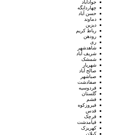
جوادآباد
چهاردانگه
حسن آباد
دماوند
دیزین
رباط کریم
رودهن
ری
شاهدشهر
شریف آباد
شمشک
شهریار
صالح آباد
صباشهر
صفادشت
فردوسیه
گلستان
فشم
فیروزکوه
قدس
قرچک
قیامدشت
کهریزک
کیلان