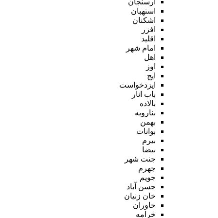
ارسنجان
استهبان
اشکنان
افزر
اقلید
امام شهر
اهل
اوز
ایج
ایزدخواست
باب انار
بالاده
بنارویه
بهمن
بوانات
بیرم
بیضا
جنت شهر
جهرم
جویم
حسن آباد
خان زنیان
خاوران
خرامه