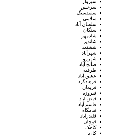
سبزوار
سرخس
سفیدسنگ
سلامی
سلطان آباد
سنگان
شادمهر
شاندیز
ششتمد
شهرآباد
شهرزو
صالح آباد
طرقبه
عشق آباد
فرهادگرد
فریمان
فیروزه
فیض آباد
قاسم آباد
قدمگاه
قلندرآباد
قوچان
کاخک
کاریز