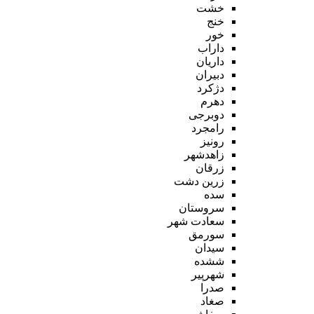
خشت
خنج
خور
داراب
داریان
دبیران
دژکرد
دهرم
دوبرجی
رامجرد
رونیز
زاهدشهر
زرقان
زرین دشت
سده
سروستان
سعادت شهر
سورمق
سیدان
ششده
شهرپیر
صدرا
صغاد