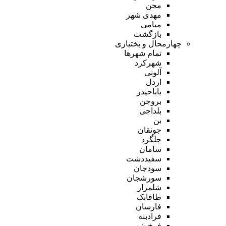
مجن
مهدی شهر
میامی
بازگشت
چهارمحال و بختیاری
تمام شهر‌ها
شهرکرد
آلونی
اردل
باباحیدر
بروجن
بلداجی
بن
جونقان
چلگرد
سامان
سفیددشت
سودجان
سورشجان
شلمزار
طاقانک
فارسان
فرادبنه
فرخ شهر