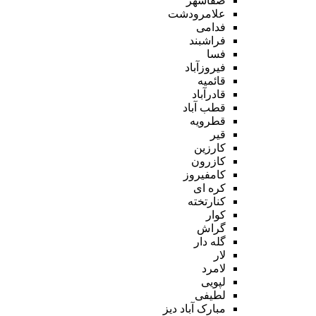
صفاشهر
علامرودشت
فدامی
فراشبند
فسا
فیروزآباد
قائمیه
قادرآباد
قطب آباد
قطرویه
قیر
کارزین
کازرون
کامفیروز
کره ای
کنارتخته
کوار
گراش
گله دار
لار
لامرد
لپویی
لطیفی
مبارک آباد دیز