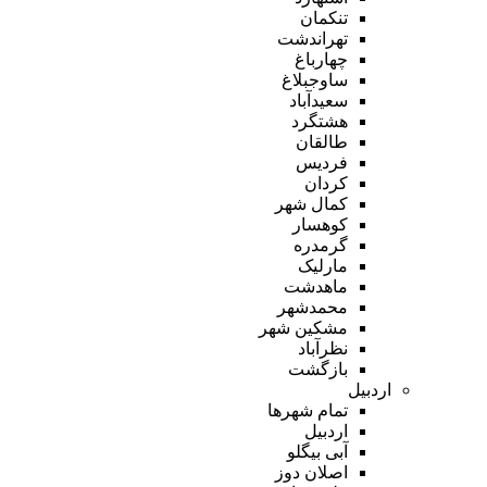
تنکمان
تهراندشت
چهارباغ
ساوجبلاغ
سعیدآباد
هشتگرد
طالقان
فردیس
کردان
کمال شهر
کوهسار
گرمدره
مارلیک
ماهدشت
محمدشهر
مشکین شهر
نظرآباد
بازگشت
اردبیل
تمام شهر‌ها
اردبیل
آبی بیگلو
اصلان دوز