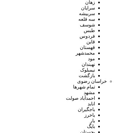
زهان
سرایان
سربیشه
سه قلعه
شوسف
طبس
فردوس
قاین
قهستان
محمدشهر
مود
نهبندان
نیمبلوک
بازگشت
خراسان رضوی
تمام شهر‌ها
مشهد
احمدآباد صولت
انابد
باجگیران
باخرز
بار
بایگ
بجستان