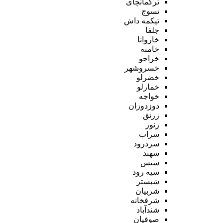
ترکمانچای
تسوج
تیکمه داش
جلفا
خاروانا
خامنه
خراجو
خسروشهر
خضرلو
خمارلو
خواجه
دوزدوزان
زرنق
زنوز
سراب
سردرود
سهند
سیس
سیه رود
شبستر
شربیان
شرفخانه
شندآباد
صوفیان