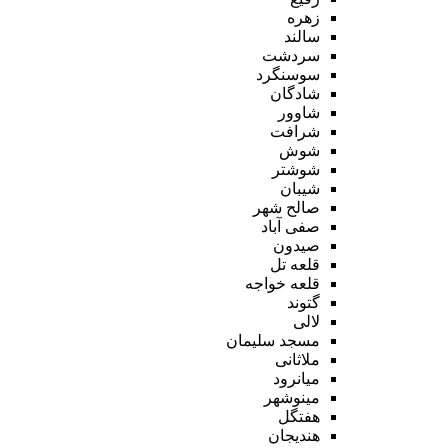
زهره
سالند
سردشت
سوسنگرد
شادگان
شاوور
شرافت
شوش
شوشتر
شیبان
صالح شهر
صفی آباد
صیدون
قلعه تل
قلعه خواجه
گتوند
لالی
مسجد سلیمان
ملاثانی
میانرود
مینوشهر
هفتگل
هندیجان