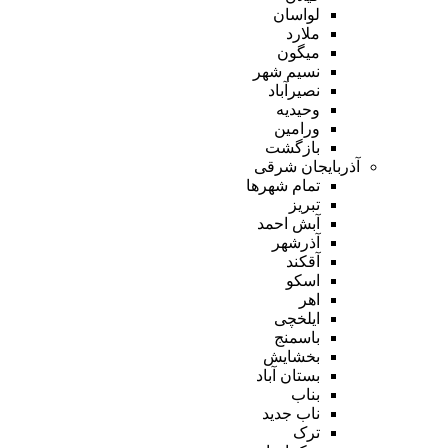
لواسان
ملارد
میگون
نسیم شهر
نصیرآباد
وحیدیه
ورامین
بازگشت
آذربایجان شرقی
تمام شهر‌ها
تبریز
آبش احمد
آذرشهر
آقکند
اسکو
اهر
ایلخچی
باسمنج
بخشایش
بستان آباد
بناب
ناب جدید
ترک