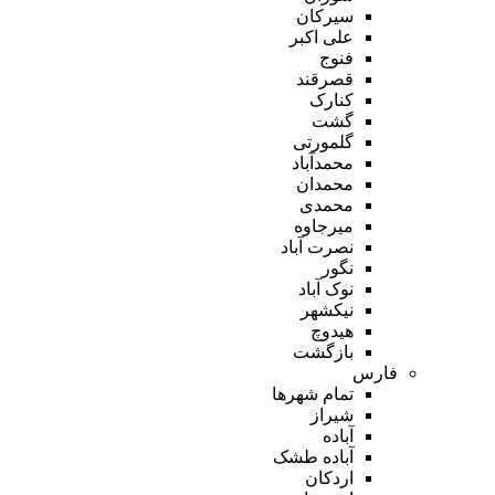
سیرکان
علی اکبر
فنوج
قصرقند
کنارک
گشت
گلمورتی
محمدآباد
محمدان
محمدی
میرجاوه
نصرت آباد
نگور
نوک آباد
نیکشهر
هیدوچ
بازگشت
فارس
تمام شهر‌ها
شیراز
آباده
آباده طشک
اردکان