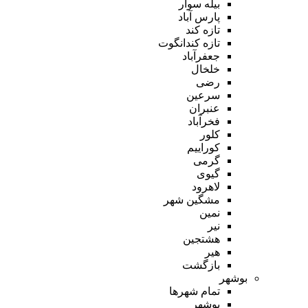
بیله سوار
پارس آباد
تازه کند
تازه کندانگوت
جعفرآباد
خلخال
رضی
سرعین
عنبران
فخرآباد
کلور
کوراییم
گرمی
گیوی
لاهرود
مشگین شهر
نمین
نیر
هشتجین
هیر
بازگشت
بوشهر
تمام شهر‌ها
بوشهر