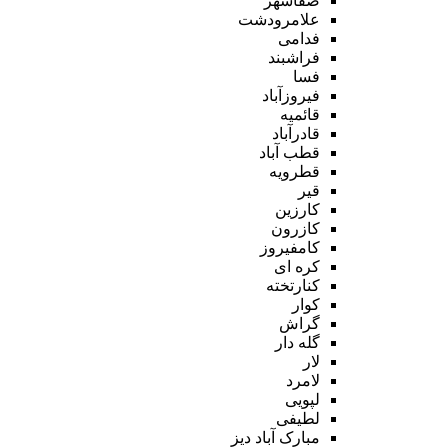
صفاشهر
علامرودشت
فدامی
فراشبند
فسا
فیروزآباد
قائمیه
قادرآباد
قطب آباد
قطرویه
قیر
کارزین
کازرون
کامفیروز
کره ای
کنارتخته
کوار
گراش
گله دار
لار
لامرد
لپویی
لطیفی
مبارک آباد دیز