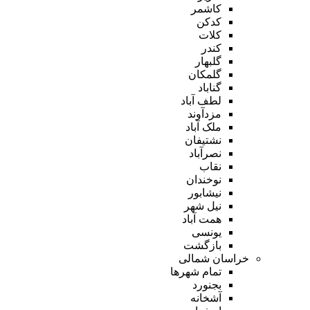
کاشمر
کدکن
کلات
کندر
گلبهار
گلمکان
گناباد
لطف آباد
مزدآوند
ملک آباد
نشتیفان
نصرآباد
نقاب
نوخندان
نیشابور
نیل شهر
همت آباد
یونسی
بازگشت
خراسان شمالی
تمام شهر‌ها
بجنورد
آشخانه