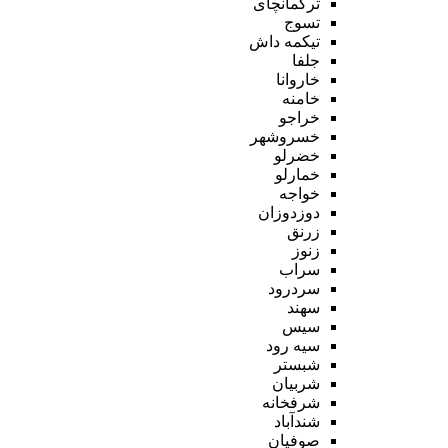
ترکمانچای
تسوج
تیکمه داش
جلفا
خاروانا
خامنه
خراجو
خسروشهر
خضرلو
خمارلو
خواجه
دوزدوزان
زرنق
زنوز
سراب
سردرود
سهند
سیس
سیه رود
شبستر
شربیان
شرفخانه
شندآباد
صوفیان