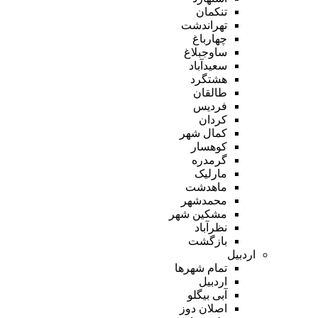
تنکمان
تهراندشت
چهارباغ
ساوجبلاغ
سعیدآباد
هشتگرد
طالقان
فردیس
کردان
کمال شهر
کوهسار
گرمدره
مارلیک
ماهدشت
محمدشهر
مشکین شهر
نظرآباد
بازگشت
اردبیل
تمام شهر‌ها
اردبیل
آبی بیگلو
اصلان دوز