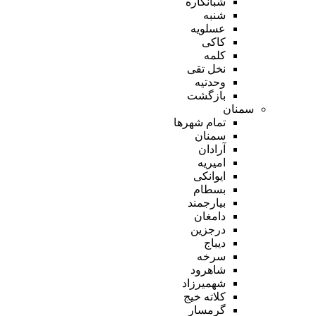
شبانکاره
شنبه
عسلویه
کاکی
کلمه
نخل تقی
وحدتیه
بازگشت
سمنان
تمام شهر‌ها
سمنان
آرادان
امیریه
ایوانکی
بسطام
بیارجمند
دامغان
درجزین
دیباج
سرخه
شاهرود
شهمیرزاد
کلاته خیج
گرمسار