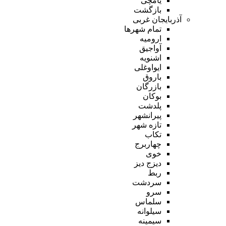
یامچی
بازگشت
آذربایجان غربی
تمام شهر‌ها
ارومیه
آواجیق
اشنویه
ایواوغلی
باروق
بازرگان
بوکان
پلدشت
پیرانشهر
تازه شهر
تکاب
چهاربرج
خوی
دیزج دیز
ربط
سردشت
سرو
سلماس
سیلوانه
سیمینه