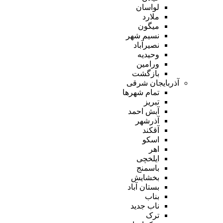
لواسان
ملارد
میگون
نسیم شهر
نصیرآباد
وحیدیه
ورامین
بازگشت
آذربایجان شرقی
تمام شهر‌ها
تبریز
آبش احمد
آذرشهر
آقکند
اسکو
اهر
ایلخچی
باسمنج
بخشایش
بستان آباد
بناب
ناب جدید
ترک