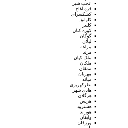
عجب شیر
قره آغاج
کشکسرای
کلوانق
کلیبر
کوزه کنان
گوگان
لیلان
مراغه
مرند
ملک کیان
ملکان
ممقان
مهربان
میانه
نظرکهریزی
هادی شهر
هرگلان
هریس
هشترود
هوراند
وایقان
ورزقان