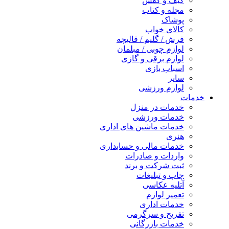
کیف و کفش
مجله و کتاب
پوشاک
کالای خواب
فرش / گلیم / قالیچه
لوازم چوبی / مبلمان
لوازم برقی و گازی
اسباب بازی
سایر
لوازم ورزشی
خدمات
خدمات در منزل
خدمات ورزشی
خدمات ماشین های اداری
هنری
خدمات مالی و حسابداری
واردات و صادرات
ثبت شرکت و برند
چاپ و تبلیغات
آتلیه عکاسی
تعمیر لوازم
خدمات اداری
تفریح و سرگرمی
خدمات بازرگانی