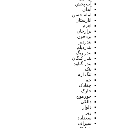
آب پخش
آبدان
امام حسن
انارستان
اهرم
برازجان
بردخون
بندردیر
بندردیلم
بندر ریگ
بندر کنگان
بندر گناوه
بنک
تنگ ارم
جم
چغادک
خارک
خورموج
دالکی
دلوار
ریز
سعدآباد
سیراف