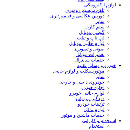
لوازم الکترونیکی
تلفن بی‌سیم رومیزی
دوربین عکاسی و فیلمبرداری
سایر
سیم کارت
گوشی موبایل
لپ تاپ و تبلت
لوازم جانبی موبایل
صوتی و تصویری
تعمیرات موبایل
خدمات سانترال
خودرو و وسایل نقلیه
موتورسیکلت و لوازم جانبی
سایر
خودروی داخلی و خارجی
اجاره خودرو
لوازم جانبی خودرو
دزدگیر و ردیاب
تزئینات خودرو
لوازم یدکی
خدمات ماشین و موتور
استخدام و کاریابی
استخدام