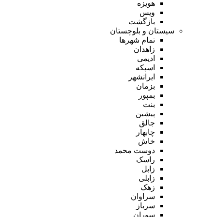
هویزه
ویس
بازگشت
سیستان و بلوچستان
تمام شهر‌ها
زاهدان
ادیمی
اسپکه
ایرانشهر
بزمان
بمپور
بنت
پیشین
جالق
چابهار
خاش
دوست محمد
راسک
زابل
زابلی
زهک
سراوان
سرباز
سوران