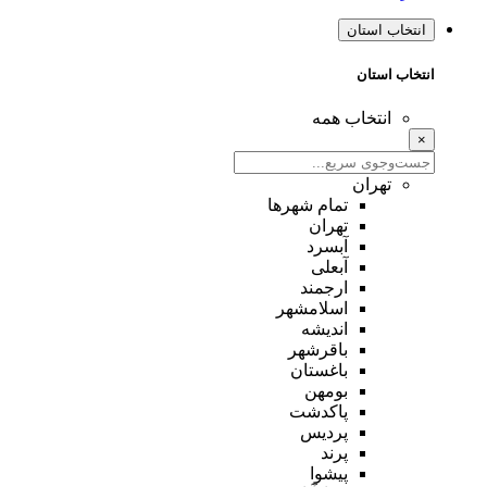
انتخاب استان
انتخاب استان
انتخاب همه
×
تهران
تمام شهر‌ها
تهران
آبسرد
آبعلی
ارجمند
اسلامشهر
اندیشه
باقرشهر
باغستان
بومهن
پاکدشت
پردیس
پرند
پیشوا