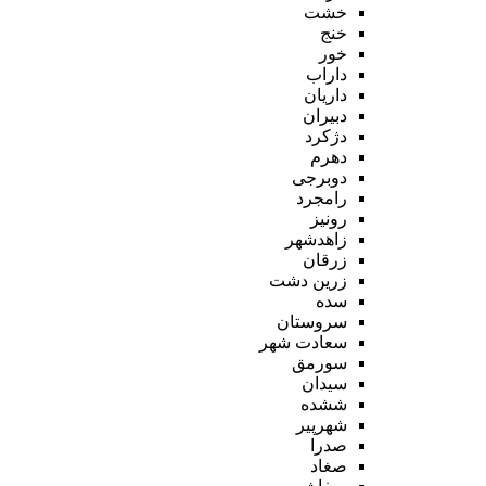
خشت
خنج
خور
داراب
داریان
دبیران
دژکرد
دهرم
دوبرجی
رامجرد
رونیز
زاهدشهر
زرقان
زرین دشت
سده
سروستان
سعادت شهر
سورمق
سیدان
ششده
شهرپیر
صدرا
صغاد