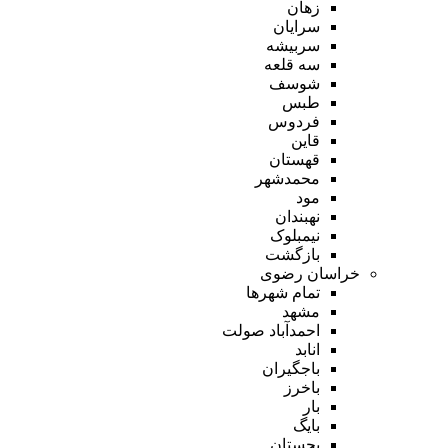
زهان
سرایان
سربیشه
سه قلعه
شوسف
طبس
فردوس
قاین
قهستان
محمدشهر
مود
نهبندان
نیمبلوک
بازگشت
خراسان رضوی
تمام شهر‌ها
مشهد
احمدآباد صولت
انابد
باجگیران
باخرز
بار
بایگ
بجستان