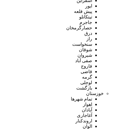
اسفراین
ایور
پیش قلعه
تیتکانلو
جاجرم
حصارگرمخان
درق
راز
سنخواست
شوقان
شیروان
صفی آباد
فاروج
قاضی
گرمه
لوجلی
بازگشت
خوزستان
تمام شهر‌ها
اهواز
آبادان
آغاجاری
اروندکنار
الوان