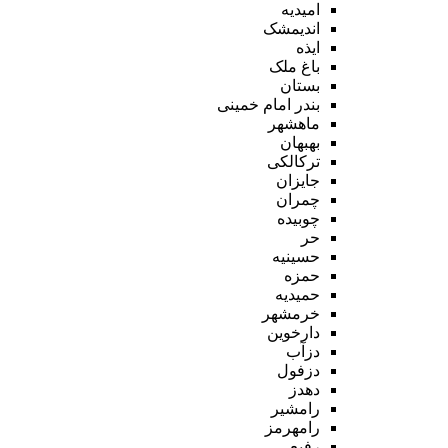
امیدیه
اندیمشک
ایذه
باغ ملک
بستان
بندر امام خمینی
ماهشهر
بهبهان
ترکالکی
جایزان
چمران
چوبیده
حر
حسینیه
حمزه
حمیدیه
خرمشهر
دارخوین
دزآب
دزفول
دهدز
رامشیر
رامهرمز
رفیع