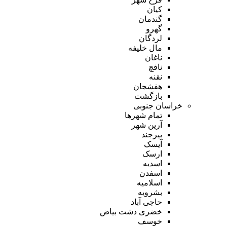
کیان
گندمان
گهرو
لردگان
مال خلیفه
ناغان
نافچ
نقنه
هفشجان
بازگشت
خراسان جنوبی
تمام شهر‌ها
آرین شهر
بیرجند
آیسک
ارسک
اسدیه
اسفدن
اسلامیه
بشرویه
حاجی آباد
خضری دشت بیاض
خوسف