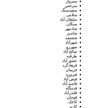
سبزوار
سرخس
سفیدسنگ
سلامی
سلطان آباد
سنگان
شادمهر
شاندیز
ششتمد
شهرآباد
شهرزو
صالح آباد
طرقبه
عشق آباد
فرهادگرد
فریمان
فیروزه
فیض آباد
قاسم آباد
قدمگاه
قلندرآباد
قوچان
کاخک
کاریز