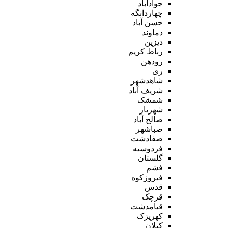
جوادآباد
چهاردانگه
حسن آباد
دماوند
دیزین
رباط کریم
رودهن
ری
شاهدشهر
شریف آباد
شمشک
شهریار
صالح آباد
صباشهر
صفادشت
فردوسیه
گلستان
فشم
فیروزکوه
قدس
قرچک
قیامدشت
کهریزک
کیلان