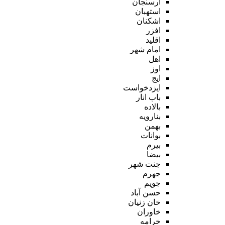
ارسنجان
استهبان
اشکنان
افزر
اقلید
امام شهر
اهل
اوز
ایج
ایزدخواست
باب انار
بالاده
بنارویه
بهمن
بوانات
بیرم
بیضا
جنت شهر
جهرم
جویم
حسن آباد
خان زنیان
خاوران
خرامه