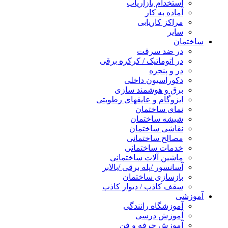
استخدام بازاریاب
آماده به کار
مراکز کاریابی
سایر
ساختمان
در ضد سرقت
در اتوماتیک / کرکره برقی
در و پنجره
دکوراسیون داخلی
برق و هوشمند سازی
ایزوگام و عایقهای رطوبتی
نمای ساختمان
شیشه ساختمان
نقاشی ساختمان
مصالح ساختمانی
خدمات ساختمانی
ماشین آلات ساختمانی
آسانسور /پله برقی /بالابر
بازسازی ساختمان
سقف کاذب / دیوار کاذب
آموزشی
آموزشگاه رانندگی
آموزش درسی
آموزش حرفه و فن