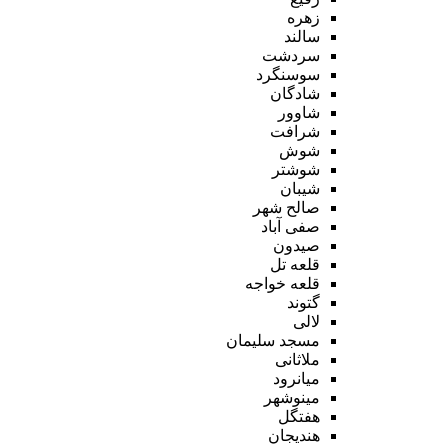
زهره
سالند
سردشت
سوسنگرد
شادگان
شاوور
شرافت
شوش
شوشتر
شیبان
صالح شهر
صفی آباد
صیدون
قلعه تل
قلعه خواجه
گتوند
لالی
مسجد سلیمان
ملاثانی
میانرود
مینوشهر
هفتگل
هندیجان