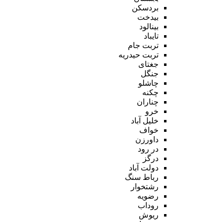
بردسکن
بیدخت
بینالود
تایباد
تربت جام
تربت حیدریه
جغتای
جنگل
چاشلو
چکنه
چناران
خرو
خلیل آباد
خواف
داورزن
در رود
درگز
دولت آباد
رباط سنگ
رشتخوار
رضویه
روداب
ریوش