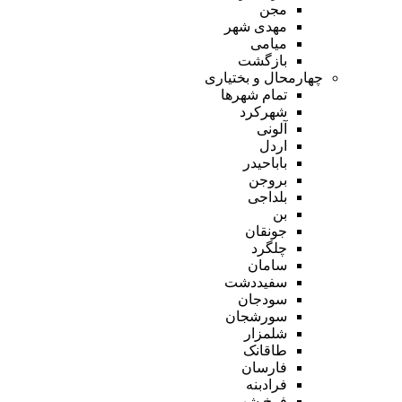
مجن
مهدی شهر
میامی
بازگشت
چهارمحال و بختیاری
تمام شهر‌ها
شهرکرد
آلونی
اردل
باباحیدر
بروجن
بلداجی
بن
جونقان
چلگرد
سامان
سفیددشت
سودجان
سورشجان
شلمزار
طاقانک
فارسان
فرادبنه
فرخ شهر