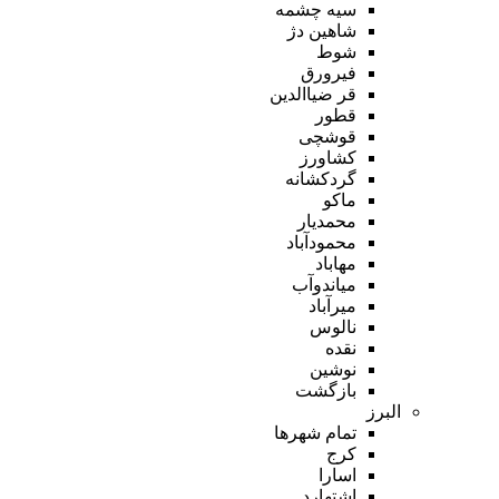
سیه چشمه
شاهین دژ
شوط
فیرورق
قر ضیاالدین
قطور
قوشچی
کشاورز
گردکشانه
ماکو
محمدیار
محمودآباد
مهاباد
میاندوآب
میرآباد
نالوس
نقده
نوشین
بازگشت
البرز
تمام شهر‌ها
کرج
اسارا
اشتهارد