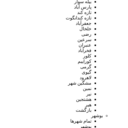
بیله سوار
پارس آباد
تازه کند
تازه کندانگوت
جعفرآباد
خلخال
رضی
سرعین
عنبران
فخرآباد
کلور
کوراییم
گرمی
گیوی
لاهرود
مشگین شهر
نمین
نیر
هشتجین
هیر
بازگشت
بوشهر
تمام شهر‌ها
بوشهر