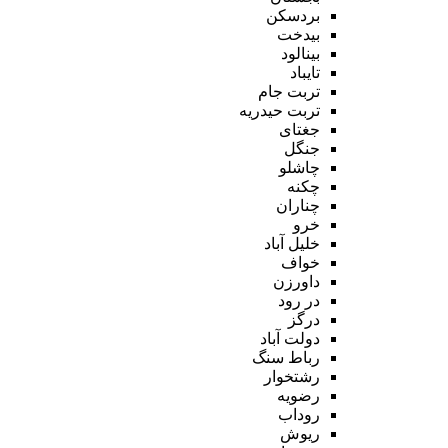
بردسکن
بیدخت
بینالود
تایباد
تربت جام
تربت حیدریه
جغتای
جنگل
چاشلو
چکنه
چناران
خرو
خلیل آباد
خواف
داورزن
در رود
درگز
دولت آباد
رباط سنگ
رشتخوار
رضویه
روداب
ریوش