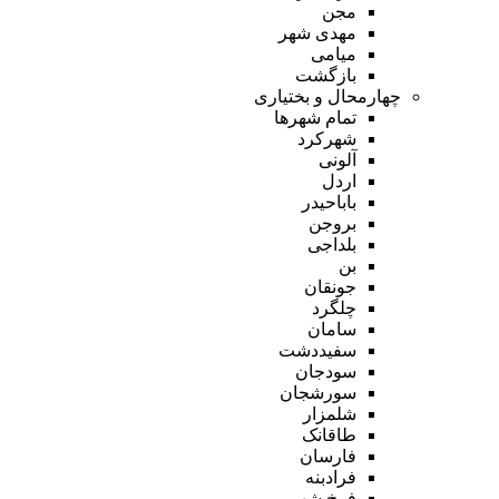
مجن
مهدی شهر
میامی
بازگشت
چهارمحال و بختیاری
تمام شهر‌ها
شهرکرد
آلونی
اردل
باباحیدر
بروجن
بلداجی
بن
جونقان
چلگرد
سامان
سفیددشت
سودجان
سورشجان
شلمزار
طاقانک
فارسان
فرادبنه
فرخ شهر