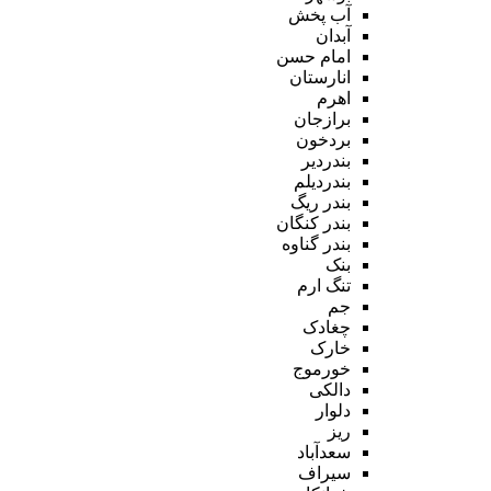
آب پخش
آبدان
امام حسن
انارستان
اهرم
برازجان
بردخون
بندردیر
بندردیلم
بندر ریگ
بندر کنگان
بندر گناوه
بنک
تنگ ارم
جم
چغادک
خارک
خورموج
دالکی
دلوار
ریز
سعدآباد
سیراف