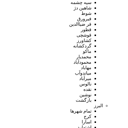
سیه چشمه
شاهین دژ
شوط
فیرورق
قر ضیاالدین
قطور
قوشچی
کشاورز
گردکشانه
ماکو
محمدیار
محمودآباد
مهاباد
میاندوآب
میرآباد
نالوس
نقده
نوشین
بازگشت
البرز
تمام شهر‌ها
کرج
اسارا
اشتهارد