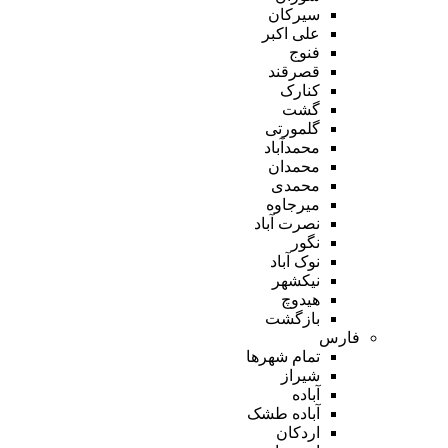
سیرکان
علی اکبر
فنوج
قصرقند
کنارک
گشت
گلمورتی
محمدآباد
محمدان
محمدی
میرجاوه
نصرت آباد
نگور
نوک آباد
نیکشهر
هیدوچ
بازگشت
فارس
تمام شهر‌ها
شیراز
آباده
آباده طشک
اردکان