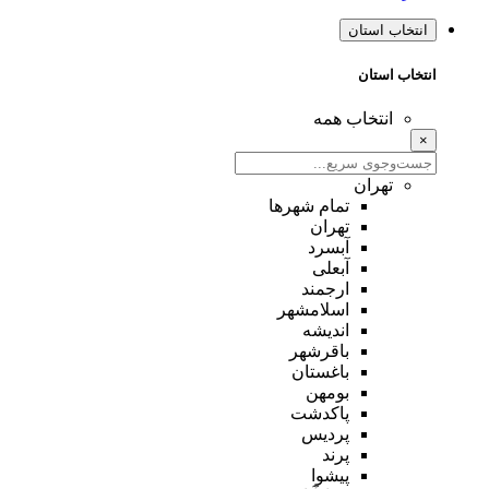
انتخاب استان
انتخاب استان
انتخاب همه
×
تهران
تمام شهر‌ها
تهران
آبسرد
آبعلی
ارجمند
اسلامشهر
اندیشه
باقرشهر
باغستان
بومهن
پاکدشت
پردیس
پرند
پیشوا