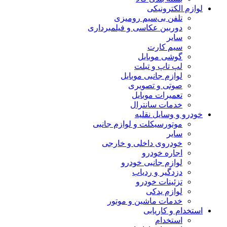
لوازم الکترونیکی
تلفن بی‌سیم رومیزی
دوربین عکاسی و فیلمبرداری
سایر
سیم کارت
گوشی موبایل
لپ تاپ و تبلت
لوازم جانبی موبایل
صوتی و تصویری
تعمیرات موبایل
خدمات سانترال
خودرو و وسایل نقلیه
موتورسیکلت و لوازم جانبی
سایر
خودروی داخلی و خارجی
اجاره خودرو
لوازم جانبی خودرو
دزدگیر و ردیاب
تزئینات خودرو
لوازم یدکی
خدمات ماشین و موتور
استخدام و کاریابی
استخدام