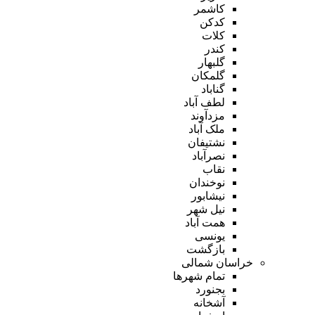
کاشمر
کدکن
کلات
کندر
گلبهار
گلمکان
گناباد
لطف آباد
مزدآوند
ملک آباد
نشتیفان
نصرآباد
نقاب
نوخندان
نیشابور
نیل شهر
همت آباد
یونسی
بازگشت
خراسان شمالی
تمام شهر‌ها
بجنورد
آشخانه