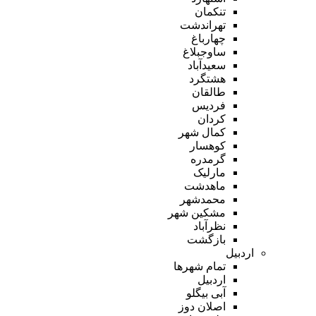
تنکمان
تهراندشت
چهارباغ
ساوجبلاغ
سعیدآباد
هشتگرد
طالقان
فردیس
کردان
کمال شهر
کوهسار
گرمدره
مارلیک
ماهدشت
محمدشهر
مشکین شهر
نظرآباد
بازگشت
اردبیل
تمام شهر‌ها
اردبیل
آبی بیگلو
اصلان دوز