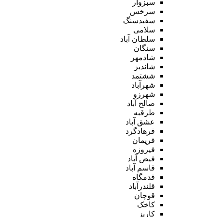
سبزوار
سرخس
سفیدسنگ
سلامی
سلطان آباد
سنگان
شادمهر
شاندیز
ششتمد
شهرآباد
شهرزو
صالح آباد
طرقبه
عشق آباد
فرهادگرد
فریمان
فیروزه
فیض آباد
قاسم آباد
قدمگاه
قلندرآباد
قوچان
کاخک
کاریز