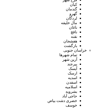
کیان
گندمان
گهرو
لردگان
مال خلیفه
ناغان
نافچ
نقنه
هفشجان
بازگشت
خراسان جنوبی
تمام شهر‌ها
آرین شهر
بیرجند
آیسک
ارسک
اسدیه
اسفدن
اسلامیه
بشرویه
حاجی آباد
خضری دشت بیاض
خوسف