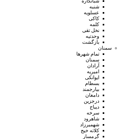
شبانکاره
شنبه
عسلویه
کاکی
کلمه
نخل تقی
وحدتیه
بازگشت
سمنان
تمام شهر‌ها
سمنان
آرادان
امیریه
ایوانکی
بسطام
بیارجمند
دامغان
درجزین
دیباج
سرخه
شاهرود
شهمیرزاد
کلاته خیج
گرمسار