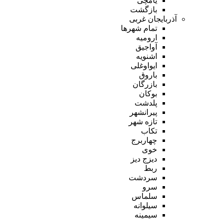
یامچی
بازگشت
آذربایجان غربی
تمام شهر‌ها
ارومیه
آواجیق
اشنویه
ایواوغلی
باروق
بازرگان
بوکان
پلدشت
پیرانشهر
تازه شهر
تکاب
چهاربرج
خوی
دیزج دیز
ربط
سردشت
سرو
سلماس
سیلوانه
سیمینه