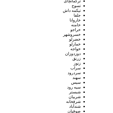
ترکمانچای
تسوج
تیکمه داش
جلفا
خاروانا
خامنه
خراجو
خسروشهر
خضرلو
خمارلو
خواجه
دوزدوزان
زرنق
زنوز
سراب
سردرود
سهند
سیس
سیه رود
شبستر
شربیان
شرفخانه
شندآباد
صوفیان