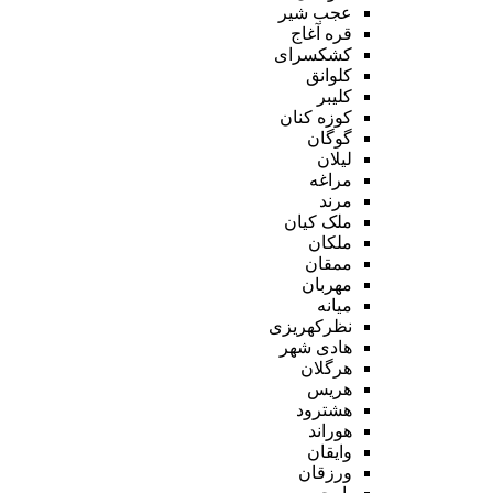
عجب شیر
قره آغاج
کشکسرای
کلوانق
کلیبر
کوزه کنان
گوگان
لیلان
مراغه
مرند
ملک کیان
ملکان
ممقان
مهربان
میانه
نظرکهریزی
هادی شهر
هرگلان
هریس
هشترود
هوراند
وایقان
ورزقان