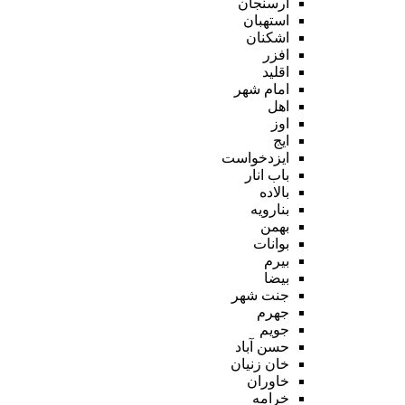
ارسنجان
استهبان
اشکنان
افزر
اقلید
امام شهر
اهل
اوز
ایج
ایزدخواست
باب انار
بالاده
بنارویه
بهمن
بوانات
بیرم
بیضا
جنت شهر
جهرم
جویم
حسن آباد
خان زنیان
خاوران
خرامه