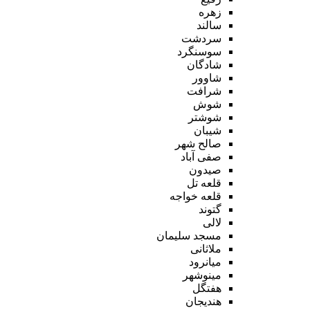
زهره
سالند
سردشت
سوسنگرد
شادگان
شاوور
شرافت
شوش
شوشتر
شیبان
صالح شهر
صفی آباد
صیدون
قلعه تل
قلعه خواجه
گتوند
لالی
مسجد سلیمان
ملاثانی
میانرود
مینوشهر
هفتگل
هندیجان