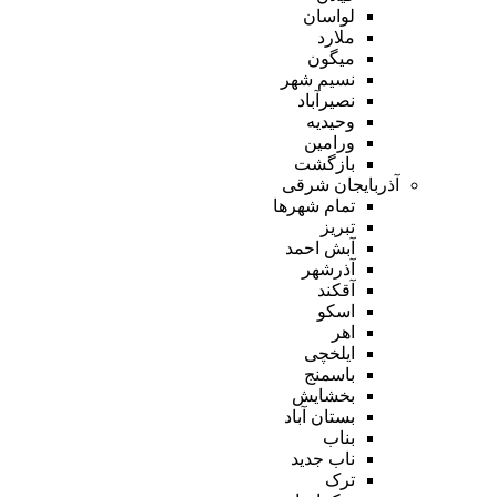
لواسان
ملارد
میگون
نسیم شهر
نصیرآباد
وحیدیه
ورامین
بازگشت
آذربایجان شرقی
تمام شهر‌ها
تبریز
آبش احمد
آذرشهر
آقکند
اسکو
اهر
ایلخچی
باسمنج
بخشایش
بستان آباد
بناب
ناب جدید
ترک