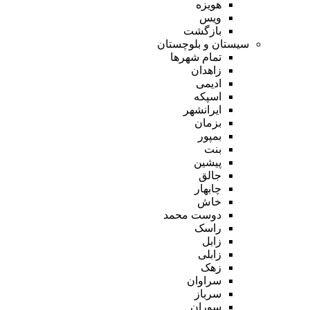
هویزه
ویس
بازگشت
سیستان و بلوچستان
تمام شهر‌ها
زاهدان
ادیمی
اسپکه
ایرانشهر
بزمان
بمپور
بنت
پیشین
جالق
چابهار
خاش
دوست محمد
راسک
زابل
زابلی
زهک
سراوان
سرباز
سوران