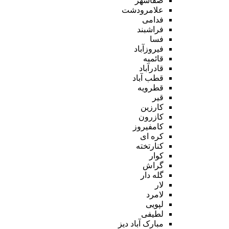
صفاشهر
علامرودشت
فدامی
فراشبند
فسا
فیروزآباد
قائمیه
قادرآباد
قطب آباد
قطرویه
قیر
کارزین
کازرون
کامفیروز
کره ای
کنارتخته
کوار
گراش
گله دار
لار
لامرد
لپویی
لطیفی
مبارک آباد دیز