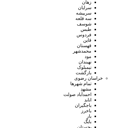
زهان
سرایان
سربیشه
سه قلعه
شوسف
طبس
فردوس
قاین
قهستان
محمدشهر
مود
نهبندان
نیمبلوک
بازگشت
خراسان رضوی
تمام شهر‌ها
مشهد
احمدآباد صولت
انابد
باجگیران
باخرز
بار
بایگ
بجستان