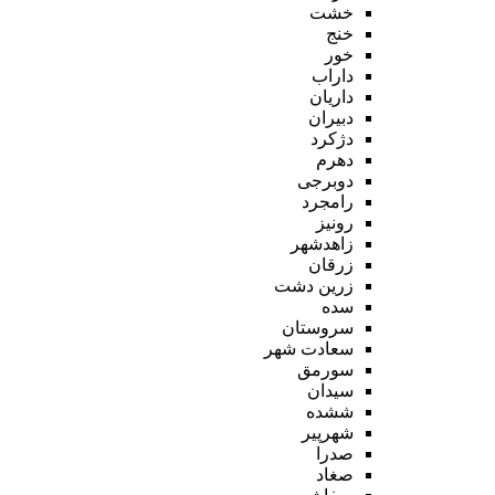
خشت
خنج
خور
داراب
داریان
دبیران
دژکرد
دهرم
دوبرجی
رامجرد
رونیز
زاهدشهر
زرقان
زرین دشت
سده
سروستان
سعادت شهر
سورمق
سیدان
ششده
شهرپیر
صدرا
صغاد