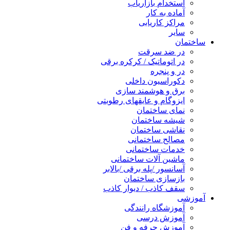
استخدام بازاریاب
آماده به کار
مراکز کاریابی
سایر
ساختمان
در ضد سرقت
در اتوماتیک / کرکره برقی
در و پنجره
دکوراسیون داخلی
برق و هوشمند سازی
ایزوگام و عایقهای رطوبتی
نمای ساختمان
شیشه ساختمان
نقاشی ساختمان
مصالح ساختمانی
خدمات ساختمانی
ماشین آلات ساختمانی
آسانسور /پله برقی /بالابر
بازسازی ساختمان
سقف کاذب / دیوار کاذب
آموزشی
آموزشگاه رانندگی
آموزش درسی
آموزش حرفه و فن