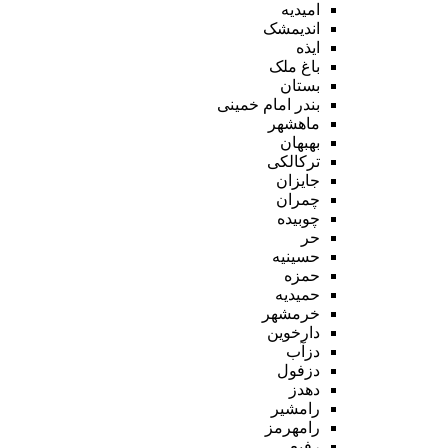
امیدیه
اندیمشک
ایذه
باغ ملک
بستان
بندر امام خمینی
ماهشهر
بهبهان
ترکالکی
جایزان
چمران
چوبیده
حر
حسینیه
حمزه
حمیدیه
خرمشهر
دارخوین
دزآب
دزفول
دهدز
رامشیر
رامهرمز
رفیع