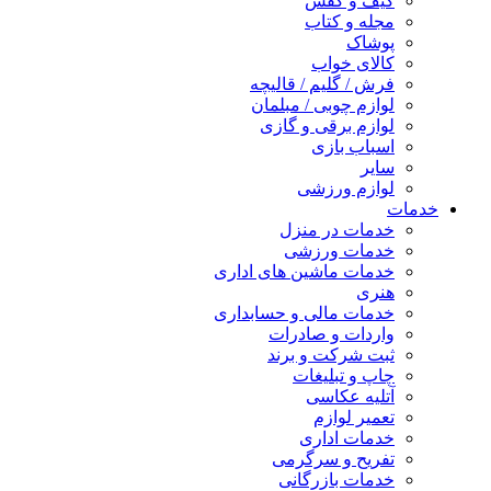
کیف و کفش
مجله و کتاب
پوشاک
کالای خواب
فرش / گلیم / قالیچه
لوازم چوبی / مبلمان
لوازم برقی و گازی
اسباب بازی
سایر
لوازم ورزشی
خدمات
خدمات در منزل
خدمات ورزشی
خدمات ماشین های اداری
هنری
خدمات مالی و حسابداری
واردات و صادرات
ثبت شرکت و برند
چاپ و تبلیغات
آتلیه عکاسی
تعمیر لوازم
خدمات اداری
تفریح و سرگرمی
خدمات بازرگانی