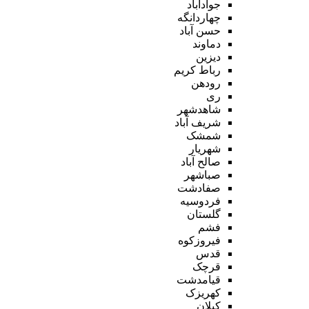
جوادآباد
چهاردانگه
حسن آباد
دماوند
دیزین
رباط کریم
رودهن
ری
شاهدشهر
شریف آباد
شمشک
شهریار
صالح آباد
صباشهر
صفادشت
فردوسیه
گلستان
فشم
فیروزکوه
قدس
قرچک
قیامدشت
کهریزک
کیلان