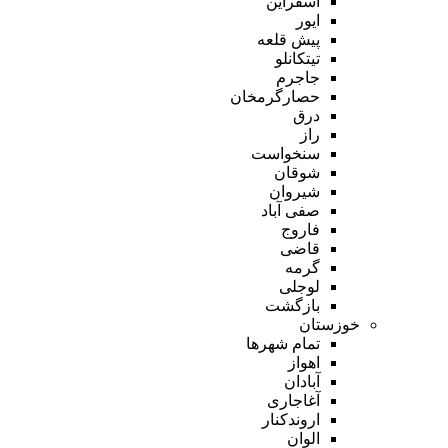
اسفراین
ایور
پیش قلعه
تیتکانلو
جاجرم
حصارگرمخان
درق
راز
سنخواست
شوقان
شیروان
صفی آباد
فاروج
قاضی
گرمه
لوجلی
بازگشت
خوزستان
تمام شهر‌ها
اهواز
آبادان
آغاجاری
اروندکنار
الوان