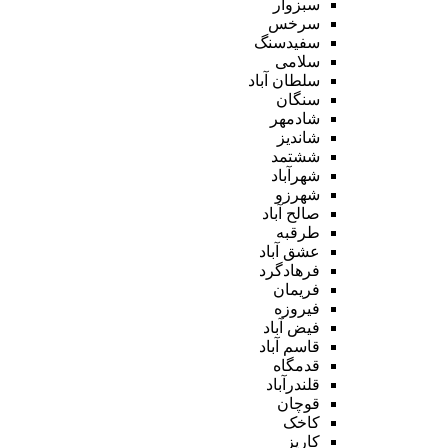
سبزوار
سرخس
سفیدسنگ
سلامی
سلطان آباد
سنگان
شادمهر
شاندیز
ششتمد
شهرآباد
شهرزو
صالح آباد
طرقبه
عشق آباد
فرهادگرد
فریمان
فیروزه
فیض آباد
قاسم آباد
قدمگاه
قلندرآباد
قوچان
کاخک
کاریز