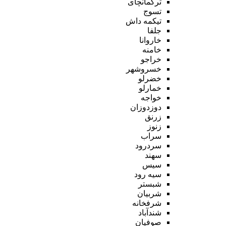
ترکمانچای
تسوج
تیکمه داش
جلفا
خاروانا
خامنه
خراجو
خسروشهر
خضرلو
خمارلو
خواجه
دوزدوزان
زرنق
زنوز
سراب
سردرود
سهند
سیس
سیه رود
شبستر
شربیان
شرفخانه
شندآباد
صوفیان