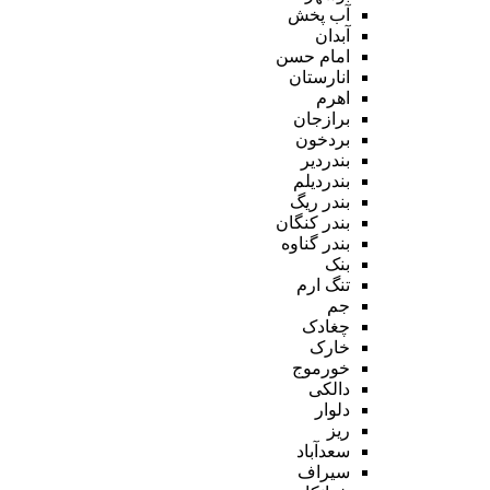
آب پخش
آبدان
امام حسن
انارستان
اهرم
برازجان
بردخون
بندردیر
بندردیلم
بندر ریگ
بندر کنگان
بندر گناوه
بنک
تنگ ارم
جم
چغادک
خارک
خورموج
دالکی
دلوار
ریز
سعدآباد
سیراف