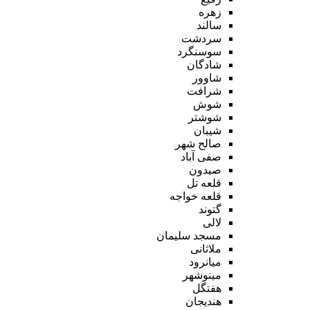
زهره
سالند
سردشت
سوسنگرد
شادگان
شاوور
شرافت
شوش
شوشتر
شیبان
صالح شهر
صفی آباد
صیدون
قلعه تل
قلعه خواجه
گتوند
لالی
مسجد سلیمان
ملاثانی
میانرود
مینوشهر
هفتگل
هندیجان