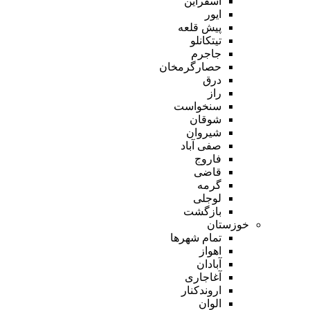
اسفراین
ایور
پیش قلعه
تیتکانلو
جاجرم
حصارگرمخان
درق
راز
سنخواست
شوقان
شیروان
صفی آباد
فاروج
قاضی
گرمه
لوجلی
بازگشت
خوزستان
تمام شهر‌ها
اهواز
آبادان
آغاجاری
اروندکنار
الوان