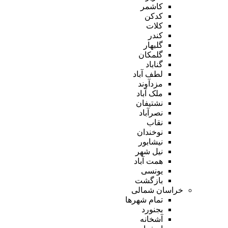
کاشمر
کدکن
کلات
کندر
گلبهار
گلمکان
گناباد
لطف آباد
مزدآوند
ملک آباد
نشتیفان
نصرآباد
نقاب
نوخندان
نیشابور
نیل شهر
همت آباد
یونسی
بازگشت
خراسان شمالی
تمام شهر‌ها
بجنورد
آشخانه