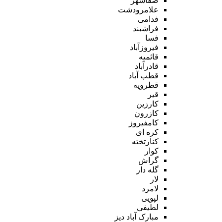
صفاشهر
علامرودشت
فدامی
فراشبند
فسا
فیروزآباد
قائمیه
قادرآباد
قطب آباد
قطرویه
قیر
کارزین
کازرون
کامفیروز
کره ای
کنارتخته
کوار
گراش
گله دار
لار
لامرد
لپویی
لطیفی
مبارک آباد دیز