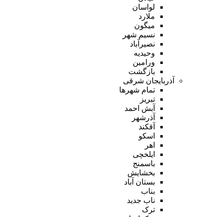
لواسان
ملارد
میگون
نسیم شهر
نصیرآباد
وحیدیه
ورامین
بازگشت
آذربایجان شرقی
تمام شهر‌ها
تبریز
آبش احمد
آذرشهر
آقکند
اسکو
اهر
ایلخچی
باسمنج
بخشایش
بستان آباد
بناب
ناب جدید
ترک