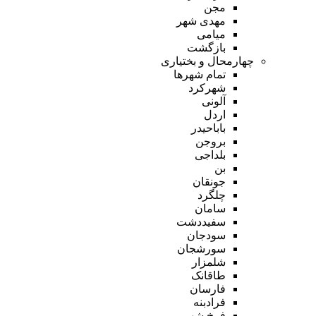
مجن
مهدی شهر
میامی
بازگشت
چهارمحال و بختیاری
تمام شهر‌ها
شهرکرد
آلونی
اردل
باباحیدر
بروجن
بلداجی
بن
جونقان
چلگرد
سامان
سفیددشت
سودجان
سورشجان
شلمزار
طاقانک
فارسان
فرادبنه
فرخ شهر