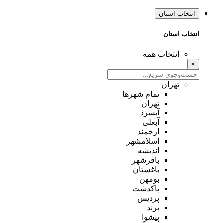
انتخاب استان
انتخاب استان
انتخاب همه
×
تهران
تمام شهر‌ها
تهران
آبسرد
آبعلی
ارجمند
اسلامشهر
اندیشه
باقرشهر
باغستان
بومهن
پاکدشت
پردیس
پرند
پیشوا