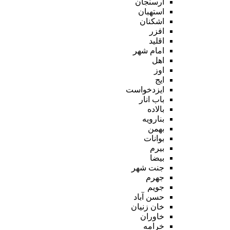
ارسنجان
استهبان
اشکنان
افزر
اقلید
امام شهر
اهل
اوز
ایج
ایزدخواست
باب انار
بالاده
بنارویه
بهمن
بوانات
بیرم
بیضا
جنت شهر
جهرم
جویم
حسن آباد
خان زنیان
خاوران
خرامه