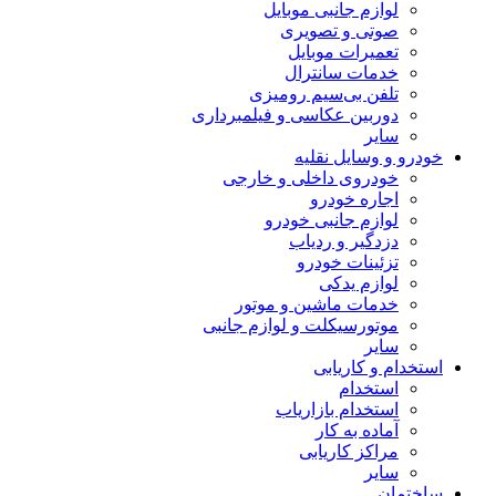
لوازم جانبی موبایل
صوتی و تصویری
تعمیرات موبایل
خدمات سانترال
تلفن بی‌سیم رومیزی
دوربین عکاسی و فیلمبرداری
سایر
خودرو و وسایل نقلیه
خودروی داخلی و خارجی
اجاره خودرو
لوازم جانبی خودرو
دزدگیر و ردیاب
تزئینات خودرو
لوازم یدکی
خدمات ماشین و موتور
موتورسیکلت و لوازم جانبی
سایر
استخدام و کاریابی
استخدام
استخدام بازاریاب
آماده به کار
مراکز کاریابی
سایر
ساختمان