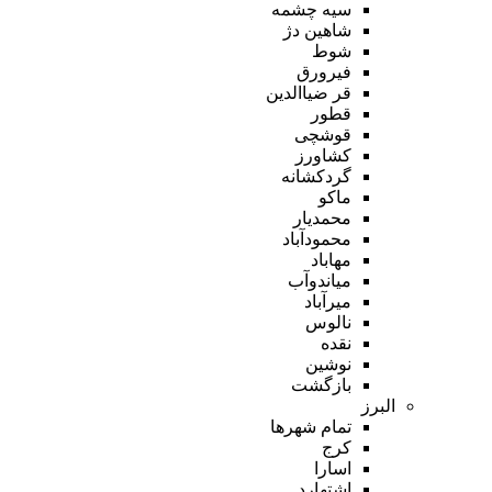
سیه چشمه
شاهین دژ
شوط
فیرورق
قر ضیاالدین
قطور
قوشچی
کشاورز
گردکشانه
ماکو
محمدیار
محمودآباد
مهاباد
میاندوآب
میرآباد
نالوس
نقده
نوشین
بازگشت
البرز
تمام شهر‌ها
کرج
اسارا
اشتهارد