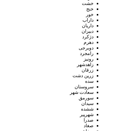
خشت
خنج
خور
داراب
داریان
دبیران
دژکرد
دهرم
دوبرجی
رامجرد
رونیز
زاهدشهر
زرقان
زرین دشت
سده
سروستان
سعادت شهر
سورمق
سیدان
ششده
شهرپیر
صدرا
صغاد