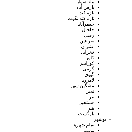
بیله سوار
پارس آباد
تازه کند
تازه کندانگوت
جعفرآباد
خلخال
رضی
سرعین
عنبران
فخرآباد
کلور
کوراییم
گرمی
گیوی
لاهرود
مشگین شهر
نمین
نیر
هشتجین
هیر
بازگشت
بوشهر
تمام شهر‌ها
بوشهر