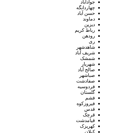
جوادآباد
چهاردانگه
حسن آباد
دماوند
دیزین
رباط کریم
رودهن
ری
شاهدشهر
شریف آباد
شمشک
شهریار
صالح آباد
صباشهر
صفادشت
فردوسیه
گلستان
فشم
فیروزکوه
قدس
قرچک
قیامدشت
کهریزک
کیلان