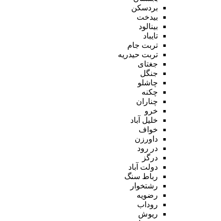
بردسکن
بیدخت
بینالود
تایباد
تربت جام
تربت حیدریه
جغتای
جنگل
چاشلو
چکنه
چناران
خرو
خلیل آباد
خواف
داورزن
در رود
درگز
دولت آباد
رباط سنگ
رشتخوار
رضویه
روداب
ریوش