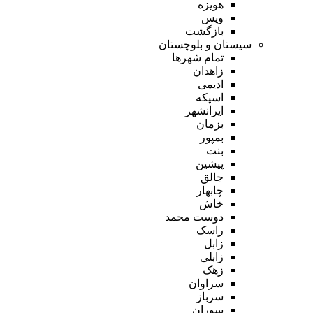
هویزه
ویس
بازگشت
سیستان و بلوچستان
تمام شهر‌ها
زاهدان
ادیمی
اسپکه
ایرانشهر
بزمان
بمپور
بنت
پیشین
جالق
چابهار
خاش
دوست محمد
راسک
زابل
زابلی
زهک
سراوان
سرباز
سوران