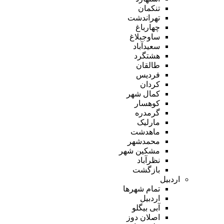
تنکمان
تهراندشت
چهارباغ
ساوجبلاغ
سعیدآباد
هشتگرد
طالقان
فردیس
کردان
کمال شهر
کوهسار
گرمدره
مارلیک
ماهدشت
محمدشهر
مشکین شهر
نظرآباد
بازگشت
اردبیل
تمام شهر‌ها
اردبیل
آبی بیگلو
اصلان دوز