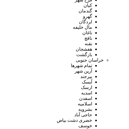
کیان
گندمان
گهرو
لردگان
مال خلیفه
ناغان
نافچ
نقنه
هفشجان
بازگشت
خراسان جنوبی
تمام شهر‌ها
آرین شهر
بیرجند
آیسک
ارسک
اسدیه
اسفدن
اسلامیه
بشرویه
حاجی آباد
خضری دشت بیاض
خوسف