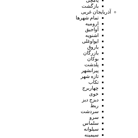
یامچی
بازگشت
آذربایجان غربی
تمام شهر‌ها
ارومیه
آواجیق
اشنویه
ایواوغلی
باروق
بازرگان
بوکان
پلدشت
پیرانشهر
تازه شهر
تکاب
چهاربرج
خوی
دیزج دیز
ربط
سردشت
سرو
سلماس
سیلوانه
سیمینه