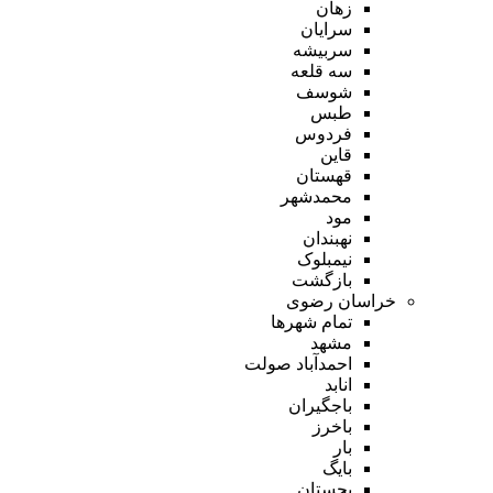
زهان
سرایان
سربیشه
سه قلعه
شوسف
طبس
فردوس
قاین
قهستان
محمدشهر
مود
نهبندان
نیمبلوک
بازگشت
خراسان رضوی
تمام شهر‌ها
مشهد
احمدآباد صولت
انابد
باجگیران
باخرز
بار
بایگ
بجستان