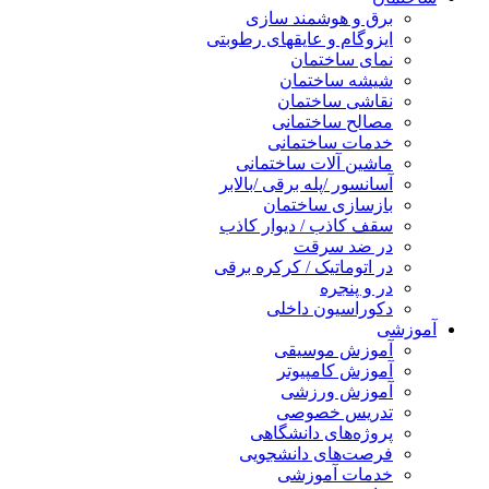
برق و هوشمند سازی
ایزوگام و عایقهای رطوبتی
نمای ساختمان
شیشه ساختمان
نقاشی ساختمان
مصالح ساختمانی
خدمات ساختمانی
ماشین آلات ساختمانی
آسانسور /پله برقی /بالابر
بازسازی ساختمان
سقف کاذب / دیوار کاذب
در ضد سرقت
در اتوماتیک / کرکره برقی
در و پنجره
دکوراسیون داخلی
آموزشی
آموزش موسیقی
آموزش کامپیوتر
آموزش ورزشی
تدریس خصوصی
پروژه‌های دانشگاهی
فرصت‌های دانشجویی
خدمات آموزشی