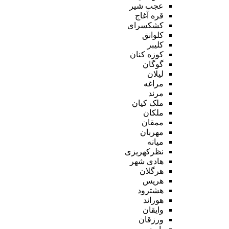
عجب شیر
قره آغاج
کشکسرای
کلوانق
کلیبر
کوزه کنان
گوگان
لیلان
مراغه
مرند
ملک کیان
ملکان
ممقان
مهربان
میانه
نظرکهریزی
هادی شهر
هرگلان
هریس
هشترود
هوراند
وایقان
ورزقان