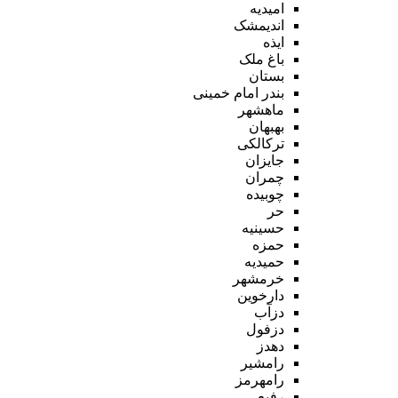
امیدیه
اندیمشک
ایذه
باغ ملک
بستان
بندر امام خمینی
ماهشهر
بهبهان
ترکالکی
جایزان
چمران
چوبیده
حر
حسینیه
حمزه
حمیدیه
خرمشهر
دارخوین
دزآب
دزفول
دهدز
رامشیر
رامهرمز
رفیع