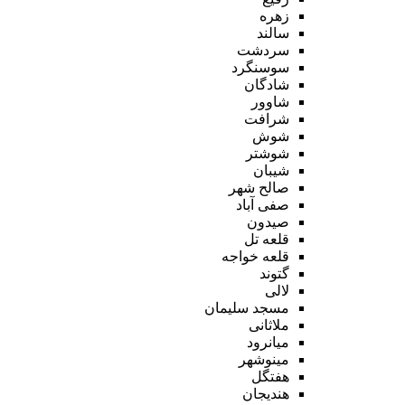
زهره
سالند
سردشت
سوسنگرد
شادگان
شاوور
شرافت
شوش
شوشتر
شیبان
صالح شهر
صفی آباد
صیدون
قلعه تل
قلعه خواجه
گتوند
لالی
مسجد سلیمان
ملاثانی
میانرود
مینوشهر
هفتگل
هندیجان