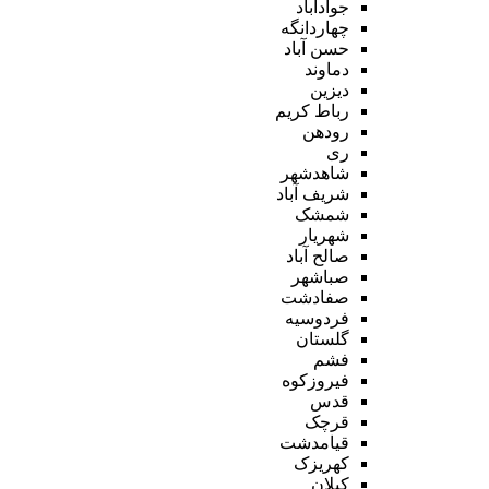
جوادآباد
چهاردانگه
حسن آباد
دماوند
دیزین
رباط کریم
رودهن
ری
شاهدشهر
شریف آباد
شمشک
شهریار
صالح آباد
صباشهر
صفادشت
فردوسیه
گلستان
فشم
فیروزکوه
قدس
قرچک
قیامدشت
کهریزک
کیلان