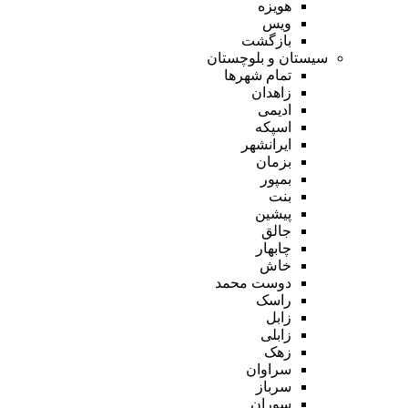
هویزه
ویس
بازگشت
سیستان و بلوچستان
تمام شهر‌ها
زاهدان
ادیمی
اسپکه
ایرانشهر
بزمان
بمپور
بنت
پیشین
جالق
چابهار
خاش
دوست محمد
راسک
زابل
زابلی
زهک
سراوان
سرباز
سوران