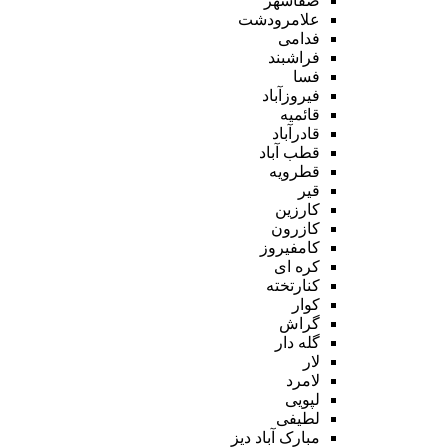
صفاشهر
علامرودشت
فدامی
فراشبند
فسا
فیروزآباد
قائمیه
قادرآباد
قطب آباد
قطرویه
قیر
کارزین
کازرون
کامفیروز
کره ای
کنارتخته
کوار
گراش
گله دار
لار
لامرد
لپویی
لطیفی
مبارک آباد دیز