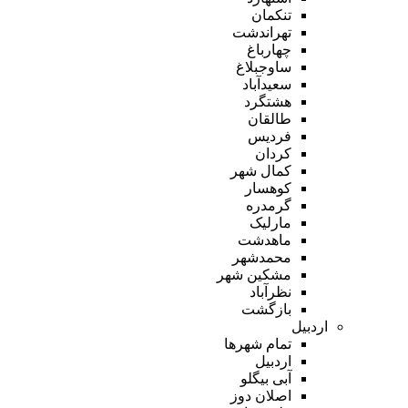
تنکمان
تهراندشت
چهارباغ
ساوجبلاغ
سعیدآباد
هشتگرد
طالقان
فردیس
کردان
کمال شهر
کوهسار
گرمدره
مارلیک
ماهدشت
محمدشهر
مشکین شهر
نظرآباد
بازگشت
اردبیل
تمام شهر‌ها
اردبیل
آبی بیگلو
اصلان دوز