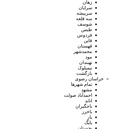
زهان
سرایان
سربیشه
سه قلعه
شوسف
طبس
فردوس
قاین
قهستان
محمدشهر
مود
نهبندان
نیمبلوک
بازگشت
خراسان رضوی
تمام شهر‌ها
مشهد
احمدآباد صولت
انابد
باجگیران
باخرز
بار
بایگ
بجستان