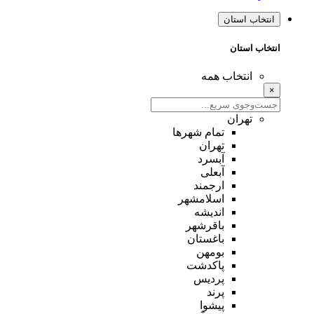
انتخاب استان
انتخاب استان
انتخاب همه
×
تهران
تمام شهر‌ها
تهران
آبسرد
آبعلی
ارجمند
اسلامشهر
اندیشه
باقرشهر
باغستان
بومهن
پاکدشت
پردیس
پرند
پیشوا