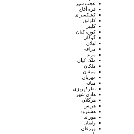
عجب شیر
قره آغاج
کشکسرای
کلوانق
کلیبر
کوزه کنان
گوگان
لیلان
مراغه
مرند
ملک کیان
ملکان
ممقان
مهربان
میانه
نظرکهریزی
هادی شهر
هرگلان
هریس
هشترود
هوراند
وایقان
ورزقان