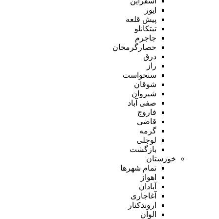
اسفراین
ایور
پیش قلعه
تیتکانلو
جاجرم
حصارگرمخان
درق
راز
سنخواست
شوقان
شیروان
صفی آباد
فاروج
قاضی
گرمه
لوجلی
بازگشت
خوزستان
تمام شهر‌ها
اهواز
آبادان
آغاجاری
اروندکنار
الوان