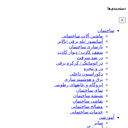
دسته‌بندی‌ها
×
ساختمان
ماشین آلات ساختمانی
آسانسور /پله برقی /بالابر
بازسازی ساختمان
سقف کاذب / دیوار کاذب
در ضد سرقت
در اتوماتیک / کرکره برقی
در و پنجره
دکوراسیون داخلی
برق و هوشمند سازی
ایزوگام و عایقهای رطوبتی
نمای ساختمان
شیشه ساختمان
نقاشی ساختمان
مصالح ساختمانی
خدمات ساختمانی
آموزشی
سایر