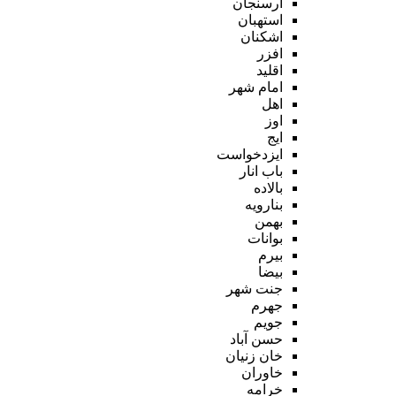
ارسنجان
استهبان
اشکنان
افزر
اقلید
امام شهر
اهل
اوز
ایج
ایزدخواست
باب انار
بالاده
بنارویه
بهمن
بوانات
بیرم
بیضا
جنت شهر
جهرم
جویم
حسن آباد
خان زنیان
خاوران
خرامه