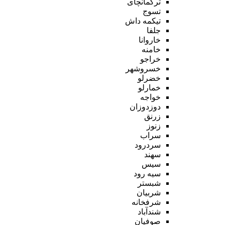
ترکمانچای
تسوج
تیکمه داش
جلفا
خاروانا
خامنه
خراجو
خسروشهر
خضرلو
خمارلو
خواجه
دوزدوزان
زرنق
زنوز
سراب
سردرود
سهند
سیس
سیه رود
شبستر
شربیان
شرفخانه
شندآباد
صوفیان