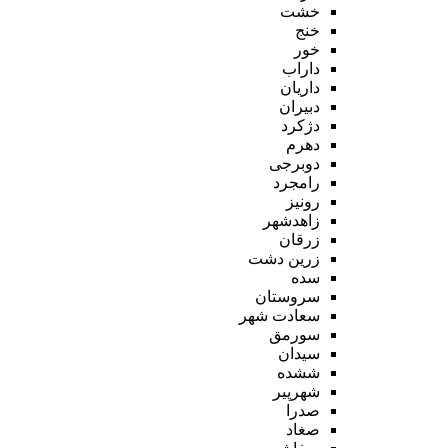
خشت
خنج
خور
داراب
داریان
دبیران
دژکرد
دهرم
دوبرجی
رامجرد
رونیز
زاهدشهر
زرقان
زرین دشت
سده
سروستان
سعادت شهر
سورمق
سیدان
ششده
شهرپیر
صدرا
صغاد