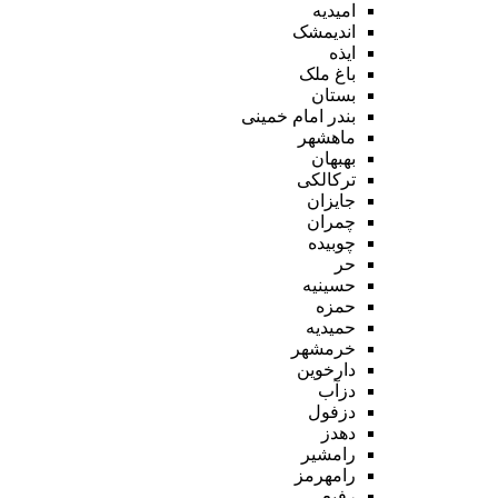
امیدیه
اندیمشک
ایذه
باغ ملک
بستان
بندر امام خمینی
ماهشهر
بهبهان
ترکالکی
جایزان
چمران
چوبیده
حر
حسینیه
حمزه
حمیدیه
خرمشهر
دارخوین
دزآب
دزفول
دهدز
رامشیر
رامهرمز
رفیع