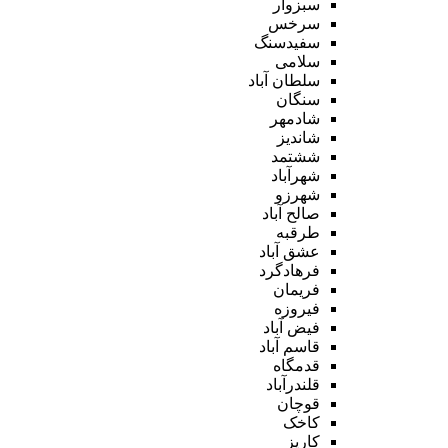
سبزوار
سرخس
سفیدسنگ
سلامی
سلطان آباد
سنگان
شادمهر
شاندیز
ششتمد
شهرآباد
شهرزو
صالح آباد
طرقبه
عشق آباد
فرهادگرد
فریمان
فیروزه
فیض آباد
قاسم آباد
قدمگاه
قلندرآباد
قوچان
کاخک
کاریز