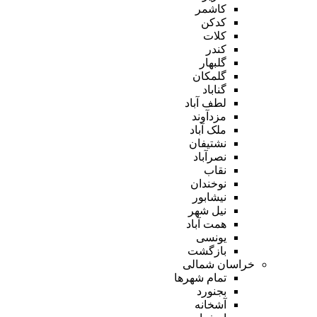
کاشمر
کدکن
کلات
کندر
گلبهار
گلمکان
گناباد
لطف آباد
مزدآوند
ملک آباد
نشتیفان
نصرآباد
نقاب
نوخندان
نیشابور
نیل شهر
همت آباد
یونسی
بازگشت
خراسان شمالی
تمام شهر‌ها
بجنورد
آشخانه