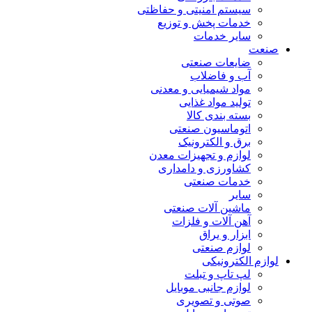
سیستم امنیتی و حفاظتی
خدمات پخش و توزیع
سایر خدمات
صنعت
ضایعات صنعتی
آب و فاضلاب
مواد شیمیایی و معدنی
تولید مواد غذایی
بسته بندی کالا
اتوماسیون صنعتی
برق و الکترونیک
لوازم و تجهیزات معدن
کشاورزی و دامداری
خدمات صنعتی
سایر
ماشین آلات صنعتی
آهن آلات و فلزات
ابزار و یراق
لوازم صنعتی
لوازم الکترونیکی
لپ تاپ و تبلت
لوازم جانبی موبایل
صوتی و تصویری