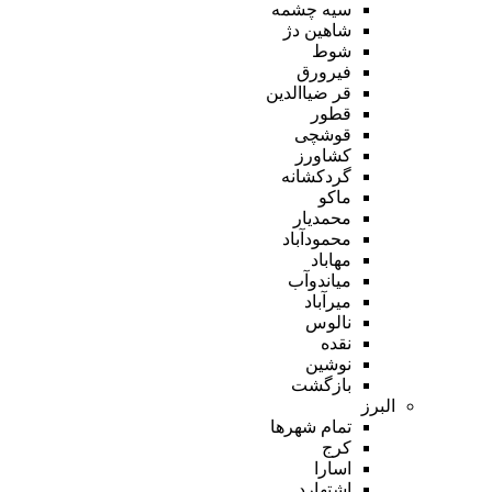
سیه چشمه
شاهین دژ
شوط
فیرورق
قر ضیاالدین
قطور
قوشچی
کشاورز
گردکشانه
ماکو
محمدیار
محمودآباد
مهاباد
میاندوآب
میرآباد
نالوس
نقده
نوشین
بازگشت
البرز
تمام شهر‌ها
کرج
اسارا
اشتهارد