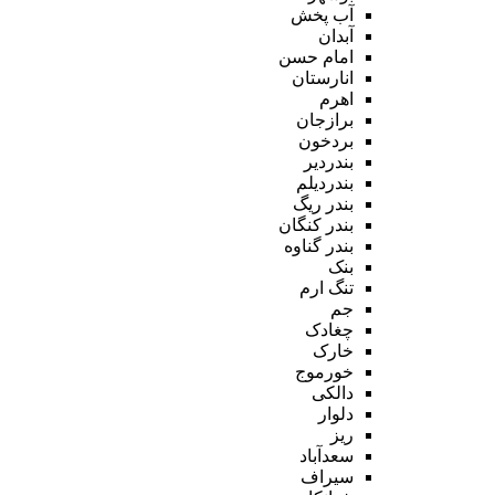
آب پخش
آبدان
امام حسن
انارستان
اهرم
برازجان
بردخون
بندردیر
بندردیلم
بندر ریگ
بندر کنگان
بندر گناوه
بنک
تنگ ارم
جم
چغادک
خارک
خورموج
دالکی
دلوار
ریز
سعدآباد
سیراف