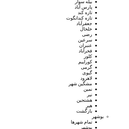
بیله سوار
پارس آباد
تازه کند
تازه کندانگوت
جعفرآباد
خلخال
رضی
سرعین
عنبران
فخرآباد
کلور
کوراییم
گرمی
گیوی
لاهرود
مشگین شهر
نمین
نیر
هشتجین
هیر
بازگشت
بوشهر
تمام شهر‌ها
بوشهر