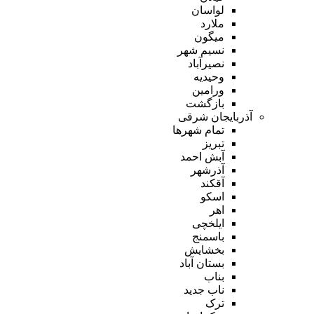
لواسان
ملارد
میگون
نسیم شهر
نصیرآباد
وحیدیه
ورامین
بازگشت
آذربایجان شرقی
تمام شهر‌ها
تبریز
آبش احمد
آذرشهر
آقکند
اسکو
اهر
ایلخچی
باسمنج
بخشایش
بستان آباد
بناب
ناب جدید
ترک