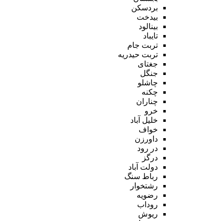
بردسکن
بیدخت
بینالود
تایباد
تربت جام
تربت حیدریه
جغتای
جنگل
چاشلو
چکنه
چناران
خرو
خلیل آباد
خواف
داورزن
در رود
درگز
دولت آباد
رباط سنگ
رشتخوار
رضویه
روداب
ریوش