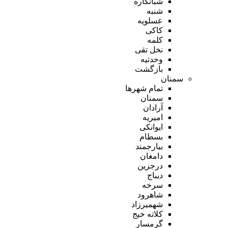
شبانکاره
شنبه
عسلویه
کاکی
کلمه
نخل تقی
وحدتیه
بازگشت
سمنان
تمام شهر‌ها
سمنان
آرادان
امیریه
ایوانکی
بسطام
بیارجمند
دامغان
درجزین
دیباج
سرخه
شاهرود
شهمیرزاد
کلاته خیج
گرمسار