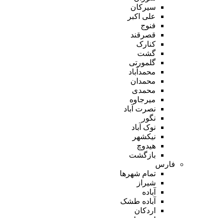
سیرکان
علی اکبر
فنوج
قصرقند
کنارک
گشت
گلمورتی
محمدآباد
محمدان
محمدی
میرجاوه
نصرت آباد
نگور
نوک آباد
نیکشهر
هیدوچ
بازگشت
فارس
تمام شهر‌ها
شیراز
آباده
آباده طشک
اردکان