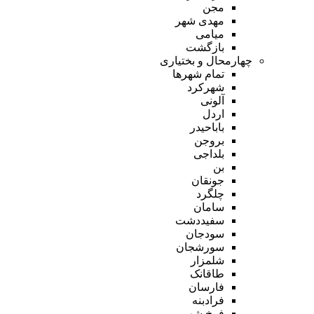
مجن
مهدی شهر
میامی
بازگشت
چهارمحال و بختیاری
تمام شهر‌ها
شهرکرد
آلونی
اردل
باباحیدر
بروجن
بلداجی
بن
جونقان
چلگرد
سامان
سفیددشت
سودجان
سورشجان
شلمزار
طاقانک
فارسان
فرادبنه
فرخ شهر