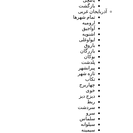
یامچی
بازگشت
آذربایجان غربی
تمام شهر‌ها
ارومیه
آواجیق
اشنویه
ایواوغلی
باروق
بازرگان
بوکان
پلدشت
پیرانشهر
تازه شهر
تکاب
چهاربرج
خوی
دیزج دیز
ربط
سردشت
سرو
سلماس
سیلوانه
سیمینه