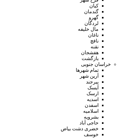
کیان
گندمان
گهرو
لردگان
مال خلیفه
ناغان
نافچ
نقنه
هفشجان
بازگشت
خراسان جنوبی
تمام شهر‌ها
آرین شهر
بیرجند
آیسک
ارسک
اسدیه
اسفدن
اسلامیه
بشرویه
حاجی آباد
خضری دشت بیاض
خوسف