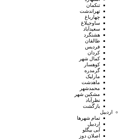
تنکمان
تهراندشت
چهارباغ
ساوجبلاغ
سعیدآباد
هشتگرد
طالقان
فردیس
کردان
کمال شهر
کوهسار
گرمدره
مارلیک
ماهدشت
محمدشهر
مشکین شهر
نظرآباد
بازگشت
اردبیل
تمام شهر‌ها
اردبیل
آبی بیگلو
اصلان دوز