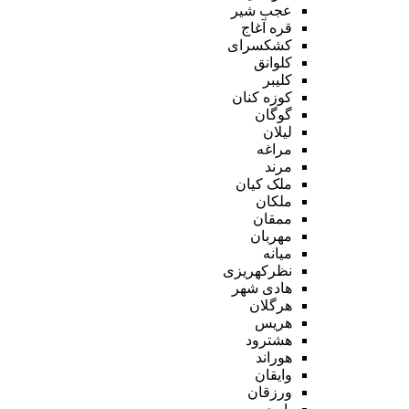
عجب شیر
قره آغاج
کشکسرای
کلوانق
کلیبر
کوزه کنان
گوگان
لیلان
مراغه
مرند
ملک کیان
ملکان
ممقان
مهربان
میانه
نظرکهریزی
هادی شهر
هرگلان
هریس
هشترود
هوراند
وایقان
ورزقان