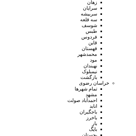
زهان
سرایان
سربیشه
سه قلعه
شوسف
طبس
فردوس
قاین
قهستان
محمدشهر
مود
نهبندان
نیمبلوک
بازگشت
خراسان رضوی
تمام شهر‌ها
مشهد
احمدآباد صولت
انابد
باجگیران
باخرز
بار
بایگ
بجستان