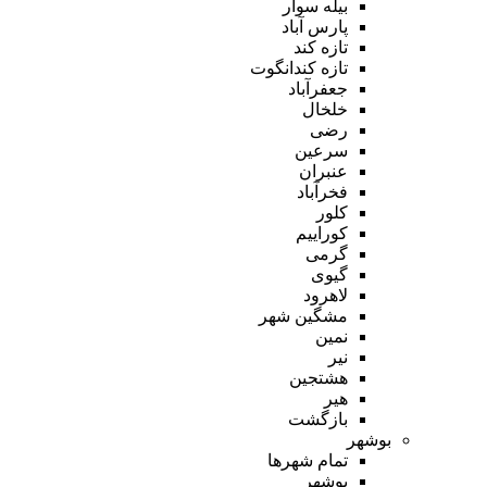
بیله سوار
پارس آباد
تازه کند
تازه کندانگوت
جعفرآباد
خلخال
رضی
سرعین
عنبران
فخرآباد
کلور
کوراییم
گرمی
گیوی
لاهرود
مشگین شهر
نمین
نیر
هشتجین
هیر
بازگشت
بوشهر
تمام شهر‌ها
بوشهر