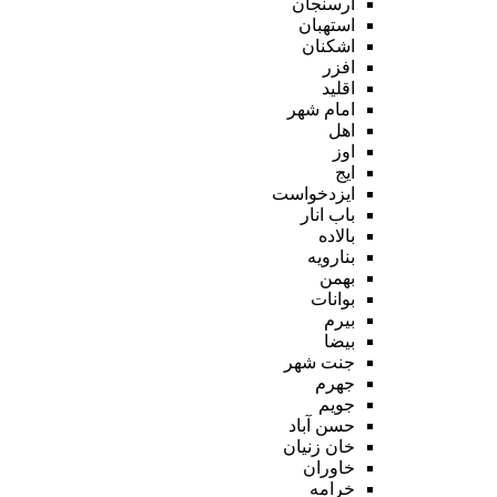
ارسنجان
استهبان
اشکنان
افزر
اقلید
امام شهر
اهل
اوز
ایج
ایزدخواست
باب انار
بالاده
بنارویه
بهمن
بوانات
بیرم
بیضا
جنت شهر
جهرم
جویم
حسن آباد
خان زنیان
خاوران
خرامه