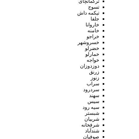
ترکمانچای
تسوج
تیکمه داش
جلفا
خاروانا
خامنه
خراجو
خسروشهر
خضرلو
خمارلو
خواجه
دوزدوزان
زرنق
زنوز
سراب
سردرود
سهند
سیس
سیه رود
شبستر
شربیان
شرفخانه
شندآباد
صوفیان