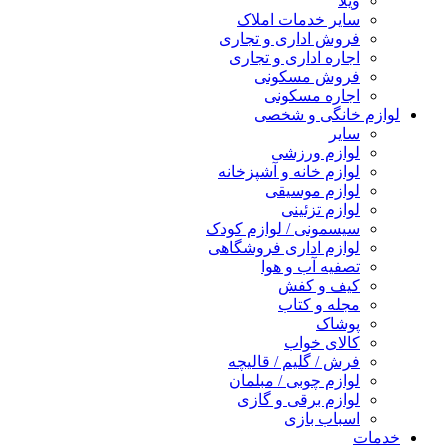
ویلا
سایر خدمات املاک
فروش اداری و تجاری
اجاره اداری و تجاری
فروش مسکونی
اجاره مسکونی
لوازم خانگی و شخصی
سایر
لوازم ورزشی
لوازم خانه و آشپزخانه
لوازم موسیقی
لوازم تزئینی
سیسمونی / لوازم کودک
لوازم اداری فروشگاهی
تصفیه آب و هوا
کیف و کفش
مجله و کتاب
پوشاک
کالای خواب
فرش / گلیم / قالیچه
لوازم چوبی / مبلمان
لوازم برقی و گازی
اسباب بازی
خدمات