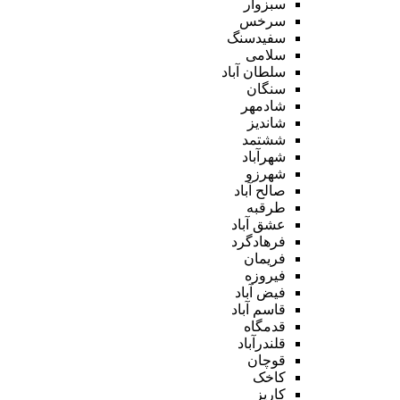
سبزوار
سرخس
سفیدسنگ
سلامی
سلطان آباد
سنگان
شادمهر
شاندیز
ششتمد
شهرآباد
شهرزو
صالح آباد
طرقبه
عشق آباد
فرهادگرد
فریمان
فیروزه
فیض آباد
قاسم آباد
قدمگاه
قلندرآباد
قوچان
کاخک
کاریز