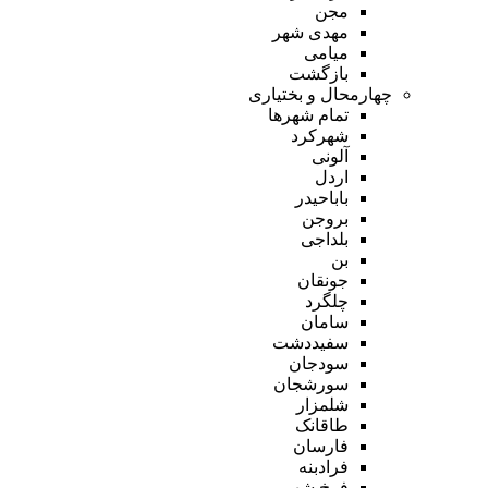
مجن
مهدی شهر
میامی
بازگشت
چهارمحال و بختیاری
تمام شهر‌ها
شهرکرد
آلونی
اردل
باباحیدر
بروجن
بلداجی
بن
جونقان
چلگرد
سامان
سفیددشت
سودجان
سورشجان
شلمزار
طاقانک
فارسان
فرادبنه
فرخ شهر