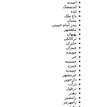
امیدیه
اندیمشک
ایذه
باغ ملک
بستان
بندر امام خمینی
ماهشهر
بهبهان
ترکالکی
جایزان
چمران
چوبیده
حر
حسینیه
حمزه
حمیدیه
خرمشهر
دارخوین
دزآب
دزفول
دهدز
رامشیر
رامهرمز
رفیع