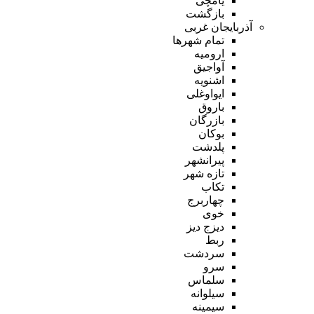
یامچی
بازگشت
آذربایجان غربی
تمام شهر‌ها
ارومیه
آواجیق
اشنویه
ایواوغلی
باروق
بازرگان
بوکان
پلدشت
پیرانشهر
تازه شهر
تکاب
چهاربرج
خوی
دیزج دیز
ربط
سردشت
سرو
سلماس
سیلوانه
سیمینه