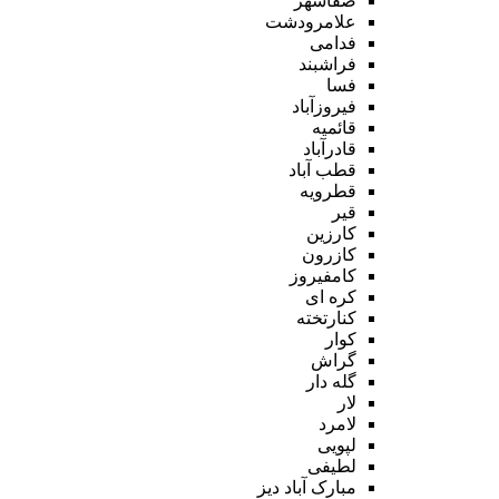
صفاشهر
علامرودشت
فدامی
فراشبند
فسا
فیروزآباد
قائمیه
قادرآباد
قطب آباد
قطرویه
قیر
کارزین
کازرون
کامفیروز
کره ای
کنارتخته
کوار
گراش
گله دار
لار
لامرد
لپویی
لطیفی
مبارک آباد دیز