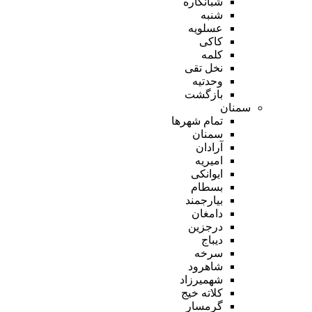
شبانکاره
شنبه
عسلویه
کاکی
کلمه
نخل تقی
وحدتیه
بازگشت
سمنان
تمام شهر‌ها
سمنان
آرادان
امیریه
ایوانکی
بسطام
بیارجمند
دامغان
درجزین
دیباج
سرخه
شاهرود
شهمیرزاد
کلاته خیج
گرمسار