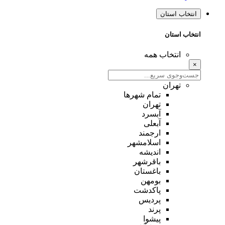
انتخاب استان
انتخاب استان
انتخاب همه
×
تهران
تمام شهر‌ها
تهران
آبسرد
آبعلی
ارجمند
اسلامشهر
اندیشه
باقرشهر
باغستان
بومهن
پاکدشت
پردیس
پرند
پیشوا