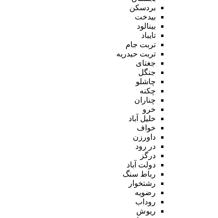
بردسکن
بیدخت
بینالود
تایباد
تربت جام
تربت حیدریه
جغتای
جنگل
چاشلو
چکنه
چناران
خرو
خلیل آباد
خواف
داورزن
در رود
درگز
دولت آباد
رباط سنگ
رشتخوار
رضویه
روداب
ریوش