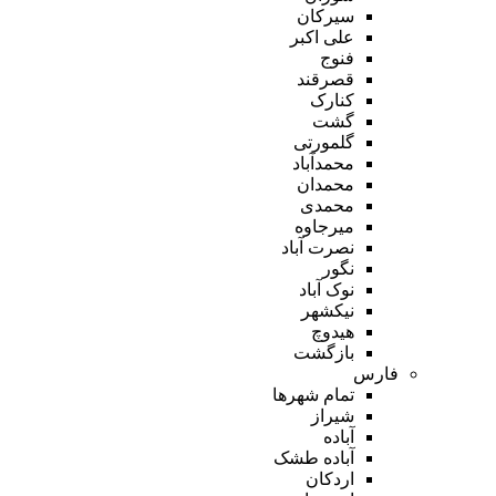
سیرکان
علی اکبر
فنوج
قصرقند
کنارک
گشت
گلمورتی
محمدآباد
محمدان
محمدی
میرجاوه
نصرت آباد
نگور
نوک آباد
نیکشهر
هیدوچ
بازگشت
فارس
تمام شهر‌ها
شیراز
آباده
آباده طشک
اردکان