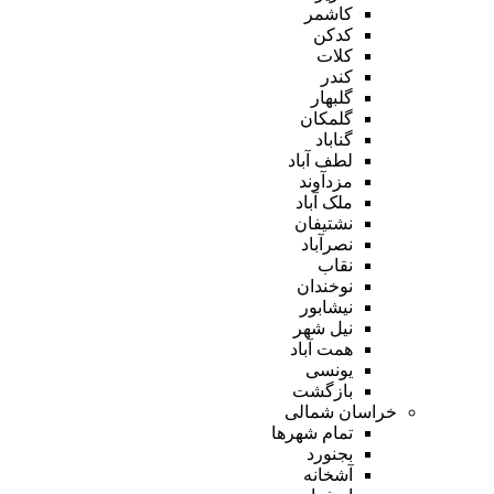
کاشمر
کدکن
کلات
کندر
گلبهار
گلمکان
گناباد
لطف آباد
مزدآوند
ملک آباد
نشتیفان
نصرآباد
نقاب
نوخندان
نیشابور
نیل شهر
همت آباد
یونسی
بازگشت
خراسان شمالی
تمام شهر‌ها
بجنورد
آشخانه