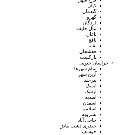
کیان
گندمان
گهرو
لردگان
مال خلیفه
ناغان
نافچ
نقنه
هفشجان
بازگشت
خراسان جنوبی
تمام شهر‌ها
آرین شهر
بیرجند
آیسک
ارسک
اسدیه
اسفدن
اسلامیه
بشرویه
حاجی آباد
خضری دشت بیاض
خوسف