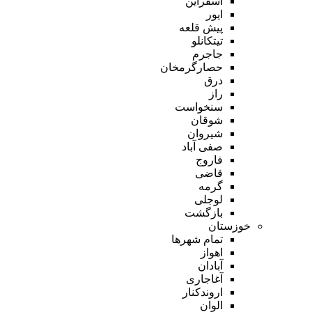
اسفراین
ایور
پیش قلعه
تیتکانلو
جاجرم
حصارگرمخان
درق
راز
سنخواست
شوقان
شیروان
صفی آباد
فاروج
قاضی
گرمه
لوجلی
بازگشت
خوزستان
تمام شهر‌ها
اهواز
آبادان
آغاجاری
اروندکنار
الوان