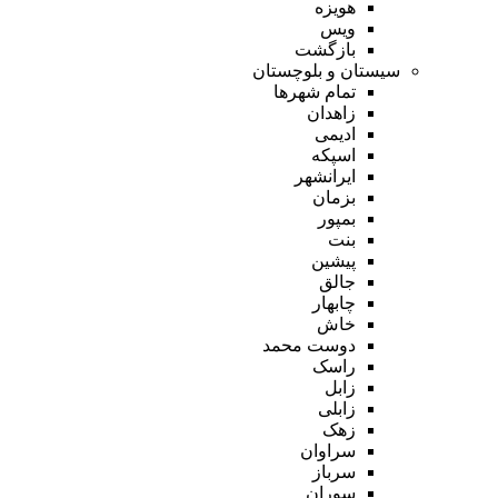
هویزه
ویس
بازگشت
سیستان و بلوچستان
تمام شهر‌ها
زاهدان
ادیمی
اسپکه
ایرانشهر
بزمان
بمپور
بنت
پیشین
جالق
چابهار
خاش
دوست محمد
راسک
زابل
زابلی
زهک
سراوان
سرباز
سوران