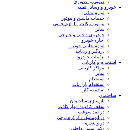
صوتی و تصویری
خودرو و وسایل نقلیه
لوازم یدکی
خدمات ماشین و موتور
موتورسیکلت و لوازم جانبی
سایر
خودروی داخلی و خارجی
اجاره خودرو
لوازم جانبی خودرو
دزدگیر و ردیاب
تزئینات خودرو
استخدام و کاریابی
مراکز کاریابی
سایر
استخدام
استخدام بازاریاب
آماده به کار
ساختمان
بازسازی ساختمان
سقف کاذب / دیوار کاذب
در ضد سرقت
در اتوماتیک / کرکره برقی
در و پنجره
دکوراسیون داخلی