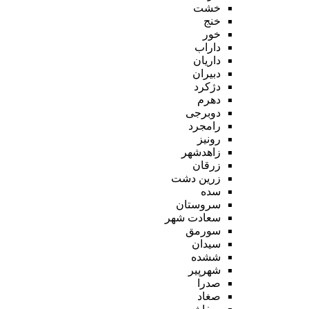
خشت
خنج
خور
داراب
داریان
دبیران
دژکرد
دهرم
دوبرجی
رامجرد
رونیز
زاهدشهر
زرقان
زرین دشت
سده
سروستان
سعادت شهر
سورمق
سیدان
ششده
شهرپیر
صدرا
صغاد