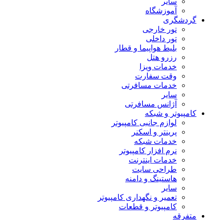
سایر
آموزشگاه
گردشگری
تور خارجی
تور داخلی
بلیط هواپیما و قطار
رزرو هتل
خدمات ویزا
وقت سفارت
خدمات مسافرتی
سایر
آژانس مسافرتی
کامپیوتر و شبکه
لوازم جانبی کامپیوتر
پرینتر و اسکنر
خدمات شبکه
نرم افزار کامپیوتر
خدمات اینترنت
طراحی سایت
هاستینگ و دامنه
سایر
تعمیر و نگهداری کامپیوتر
کامپیوتر و قطعات
متفرقه