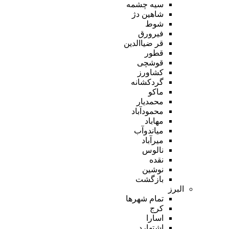
سیه چشمه
شاهین دژ
شوط
فیرورق
قر ضیاالدین
قطور
قوشچی
کشاورز
گردکشانه
ماکو
محمدیار
محمودآباد
مهاباد
میاندوآب
میرآباد
نالوس
نقده
نوشین
بازگشت
البرز
تمام شهر‌ها
کرج
اسارا
اشتهارد