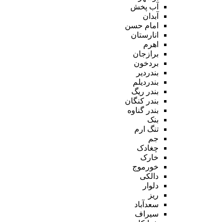
آب پخش
آبدان
امام حسن
انارستان
اهرم
برازجان
بردخون
بندردیر
بندردیلم
بندر ریگ
بندر کنگان
بندر گناوه
بنک
تنگ ارم
جم
چغادک
خارک
خورموج
دالکی
دلوار
ریز
سعدآباد
سیراف