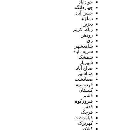
جوادآباد
چهاردانگه
حسن آباد
دماوند
دیزین
رباط کریم
رودهن
ری
شاهدشهر
شریف آباد
شمشک
شهریار
صالح آباد
صباشهر
صفادشت
فردوسیه
گلستان
فشم
فیروزکوه
قدس
قرچک
قیامدشت
کهریزک
کیلان