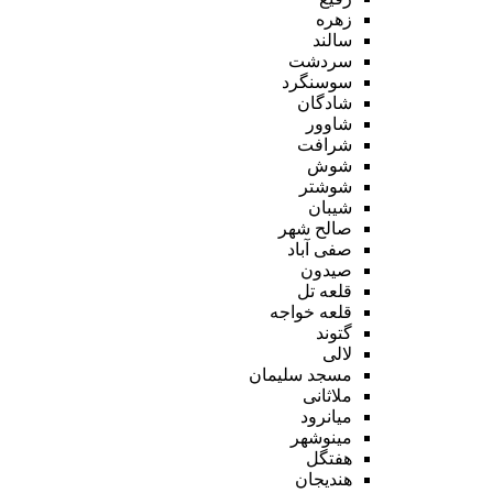
زهره
سالند
سردشت
سوسنگرد
شادگان
شاوور
شرافت
شوش
شوشتر
شیبان
صالح شهر
صفی آباد
صیدون
قلعه تل
قلعه خواجه
گتوند
لالی
مسجد سلیمان
ملاثانی
میانرود
مینوشهر
هفتگل
هندیجان