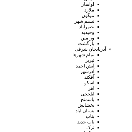
لواسان
ملارد
میگون
نسیم شهر
نصیرآباد
وحیدیه
ورامین
بازگشت
آذربایجان شرقی
تمام شهر‌ها
تبریز
آبش احمد
آذرشهر
آقکند
اسکو
اهر
ایلخچی
باسمنج
بخشایش
بستان آباد
بناب
ناب جدید
ترک