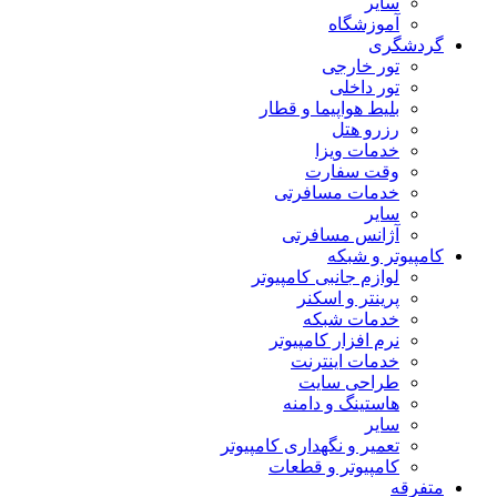
سایر
آموزشگاه
گردشگری
تور خارجی
تور داخلی
بلیط هواپیما و قطار
رزرو هتل
خدمات ویزا
وقت سفارت
خدمات مسافرتی
سایر
آژانس مسافرتی
کامپیوتر و شبکه
لوازم جانبی کامپیوتر
پرینتر و اسکنر
خدمات شبکه
نرم افزار کامپیوتر
خدمات اینترنت
طراحی سایت
هاستینگ و دامنه
سایر
تعمیر و نگهداری کامپیوتر
کامپیوتر و قطعات
متفرقه