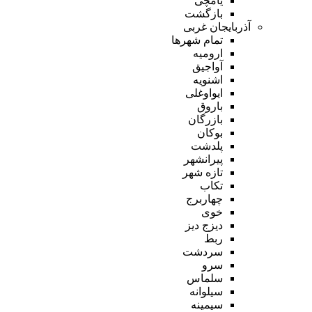
یامچی
بازگشت
آذربایجان غربی
تمام شهر‌ها
ارومیه
آواجیق
اشنویه
ایواوغلی
باروق
بازرگان
بوکان
پلدشت
پیرانشهر
تازه شهر
تکاب
چهاربرج
خوی
دیزج دیز
ربط
سردشت
سرو
سلماس
سیلوانه
سیمینه