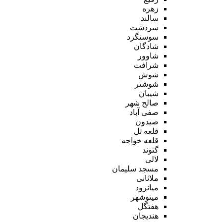
زهره
سالند
سردشت
سوسنگرد
شادگان
شاوور
شرافت
شوش
شوشتر
شیبان
صالح شهر
صفی آباد
صیدون
قلعه تل
قلعه خواجه
گتوند
لالی
مسجد سلیمان
ملاثانی
میانرود
مینوشهر
هفتگل
هندیجان