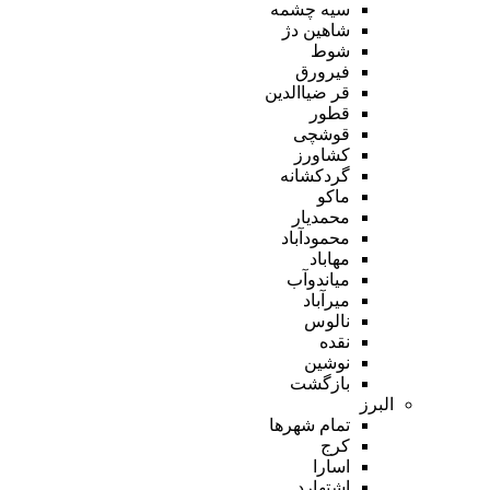
سیه چشمه
شاهین دژ
شوط
فیرورق
قر ضیاالدین
قطور
قوشچی
کشاورز
گردکشانه
ماکو
محمدیار
محمودآباد
مهاباد
میاندوآب
میرآباد
نالوس
نقده
نوشین
بازگشت
البرز
تمام شهر‌ها
کرج
اسارا
اشتهارد