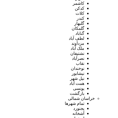
کاشمر
کدکن
کلات
کندر
گلبهار
گلمکان
گناباد
لطف آباد
مزدآوند
ملک آباد
نشتیفان
نصرآباد
نقاب
نوخندان
نیشابور
نیل شهر
همت آباد
یونسی
بازگشت
خراسان شمالی
تمام شهر‌ها
بجنورد
آشخانه