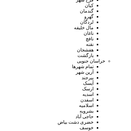
کیان
گندمان
گهرو
لردگان
مال خلیفه
ناغان
نافچ
نقنه
هفشجان
بازگشت
خراسان جنوبی
تمام شهر‌ها
آرین شهر
بیرجند
آیسک
ارسک
اسدیه
اسفدن
اسلامیه
بشرویه
حاجی آباد
خضری دشت بیاض
خوسف