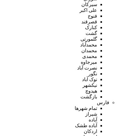
سیرکان
علی اکبر
فنوج
قصرقند
کنارک
گشت
گلمورتی
محمدآباد
محمدان
محمدی
میرجاوه
نصرت آباد
نگور
نوک آباد
نیکشهر
هیدوچ
بازگشت
فارس
تمام شهر‌ها
شیراز
آباده
آباده طشک
اردکان