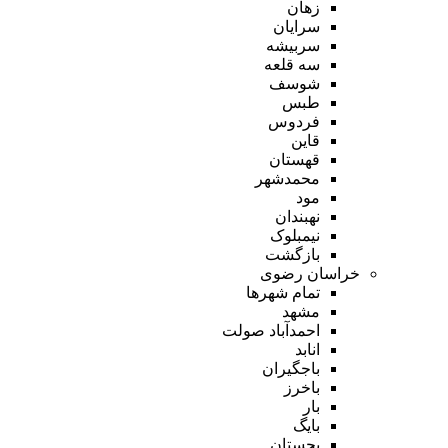
زهان
سرایان
سربیشه
سه قلعه
شوسف
طبس
فردوس
قاین
قهستان
محمدشهر
مود
نهبندان
نیمبلوک
بازگشت
خراسان رضوی
تمام شهر‌ها
مشهد
احمدآباد صولت
انابد
باجگیران
باخرز
بار
بایگ
بجستان