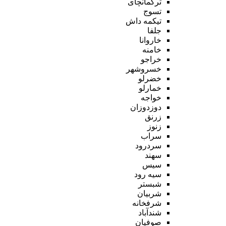
ترکمانچای
تسوج
تیکمه داش
جلفا
خاروانا
خامنه
خراجو
خسروشهر
خضرلو
خمارلو
خواجه
دوزدوزان
زرنق
زنوز
سراب
سردرود
سهند
سیس
سیه رود
شبستر
شربیان
شرفخانه
شندآباد
صوفیان