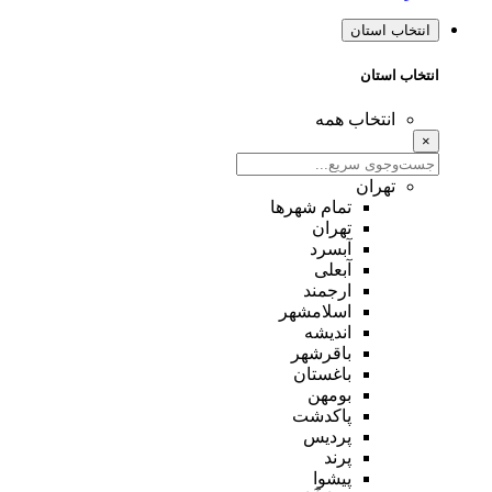
انتخاب استان
انتخاب استان
انتخاب همه
×
تهران
تمام شهر‌ها
تهران
آبسرد
آبعلی
ارجمند
اسلامشهر
اندیشه
باقرشهر
باغستان
بومهن
پاکدشت
پردیس
پرند
پیشوا