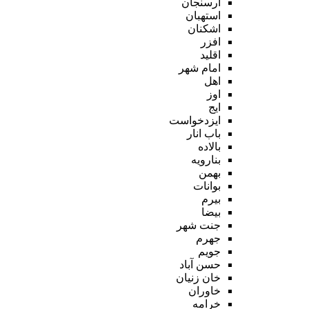
ارسنجان
استهبان
اشکنان
افزر
اقلید
امام شهر
اهل
اوز
ایج
ایزدخواست
باب انار
بالاده
بنارویه
بهمن
بوانات
بیرم
بیضا
جنت شهر
جهرم
جویم
حسن آباد
خان زنیان
خاوران
خرامه