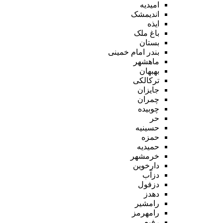
امیدیه
اندیمشک
ایذه
باغ ملک
بستان
بندر امام خمینی
ماهشهر
بهبهان
ترکالکی
جایزان
چمران
چوبیده
حر
حسینیه
حمزه
حمیدیه
خرمشهر
دارخوین
دزآب
دزفول
دهدز
رامشیر
رامهرمز
رفیع