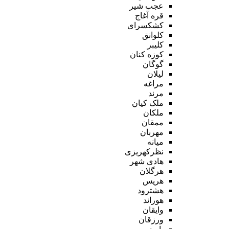
عجب شیر
قره آغاج
کشکسرای
کلوانق
کلیبر
کوزه کنان
گوگان
لیلان
مراغه
مرند
ملک کیان
ملکان
ممقان
مهربان
میانه
نظرکهریزی
هادی شهر
هرگلان
هریس
هشترود
هوراند
وایقان
ورزقان