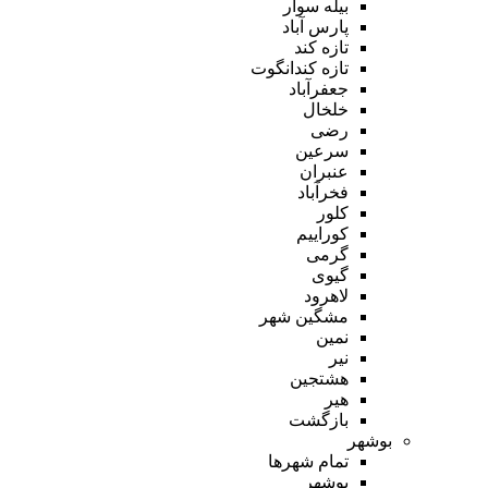
بیله سوار
پارس آباد
تازه کند
تازه کندانگوت
جعفرآباد
خلخال
رضی
سرعین
عنبران
فخرآباد
کلور
کوراییم
گرمی
گیوی
لاهرود
مشگین شهر
نمین
نیر
هشتجین
هیر
بازگشت
بوشهر
تمام شهر‌ها
بوشهر