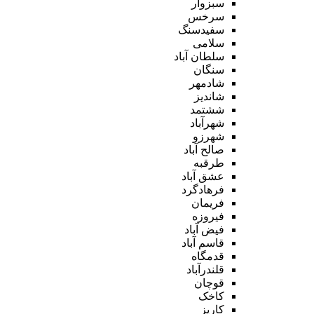
سبزوار
سرخس
سفیدسنگ
سلامی
سلطان آباد
سنگان
شادمهر
شاندیز
ششتمد
شهرآباد
شهرزو
صالح آباد
طرقبه
عشق آباد
فرهادگرد
فریمان
فیروزه
فیض آباد
قاسم آباد
قدمگاه
قلندرآباد
قوچان
کاخک
کاریز