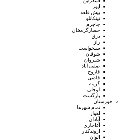
اسفراین
ایور
پیش قلعه
تیتکانلو
جاجرم
حصارگرمخان
درق
راز
سنخواست
شوقان
شیروان
صفی آباد
فاروج
قاضی
گرمه
لوجلی
بازگشت
خوزستان
تمام شهر‌ها
اهواز
آبادان
آغاجاری
اروندکنار
الوان