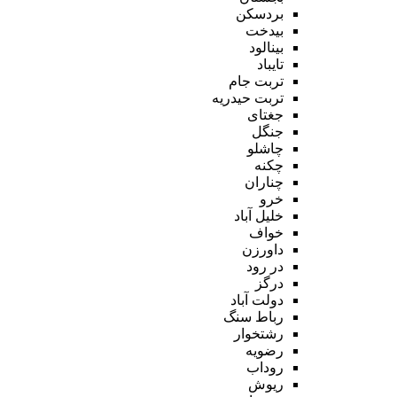
بردسکن
بیدخت
بینالود
تایباد
تربت جام
تربت حیدریه
جغتای
جنگل
چاشلو
چکنه
چناران
خرو
خلیل آباد
خواف
داورزن
در رود
درگز
دولت آباد
رباط سنگ
رشتخوار
رضویه
روداب
ریوش