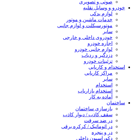
صوتی و تصویری
خودرو و وسایل نقلیه
لوازم یدکی
خدمات ماشین و موتور
موتورسیکلت و لوازم جانبی
سایر
خودروی داخلی و خارجی
اجاره خودرو
لوازم جانبی خودرو
دزدگیر و ردیاب
تزئینات خودرو
استخدام و کاریابی
مراکز کاریابی
سایر
استخدام
استخدام بازاریاب
آماده به کار
ساختمان
بازسازی ساختمان
سقف کاذب / دیوار کاذب
در ضد سرقت
در اتوماتیک / کرکره برقی
در و پنجره
دکوراسیون داخلی