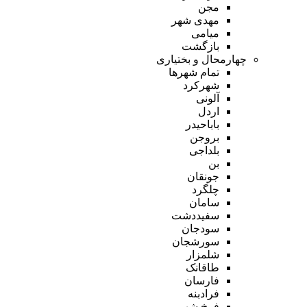
مجن
مهدی شهر
میامی
بازگشت
چهارمحال و بختیاری
تمام شهر‌ها
شهرکرد
آلونی
اردل
باباحیدر
بروجن
بلداجی
بن
جونقان
چلگرد
سامان
سفیددشت
سودجان
سورشجان
شلمزار
طاقانک
فارسان
فرادبنه
فرخ شهر