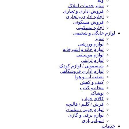
ویلا
سایر خدمات املاک
فروش اداری و تجاری
اجاره اداری و تجاری
فروش مسکونی
اجاره مسکونی
لوازم خانگی و شخصی
سایر
لوازم ورزشی
لوازم خانه و آشپزخانه
لوازم موسیقی
لوازم تزئینی
سیسمونی / لوازم کودک
لوازم اداری فروشگاهی
تصفیه آب و هوا
کیف و کفش
مجله و کتاب
پوشاک
کالای خواب
فرش / گلیم / قالیچه
لوازم چوبی / مبلمان
لوازم برقی و گازی
اسباب بازی
خدمات