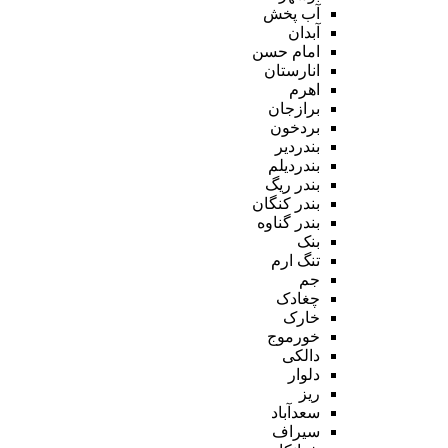
آب پخش
آبدان
امام حسن
انارستان
اهرم
برازجان
بردخون
بندردیر
بندردیلم
بندر ریگ
بندر کنگان
بندر گناوه
بنک
تنگ ارم
جم
چغادک
خارک
خورموج
دالکی
دلوار
ریز
سعدآباد
سیراف