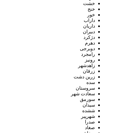
خشت
خنج
خور
داراب
داریان
دبیران
دژکرد
دهرم
دوبرجی
رامجرد
رونیز
زاهدشهر
زرقان
زرین دشت
سده
سروستان
سعادت شهر
سورمق
سیدان
ششده
شهرپیر
صدرا
صغاد