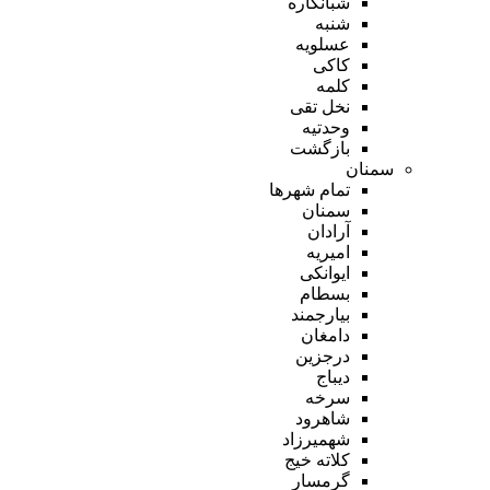
شبانکاره
شنبه
عسلویه
کاکی
کلمه
نخل تقی
وحدتیه
بازگشت
سمنان
تمام شهر‌ها
سمنان
آرادان
امیریه
ایوانکی
بسطام
بیارجمند
دامغان
درجزین
دیباج
سرخه
شاهرود
شهمیرزاد
کلاته خیج
گرمسار