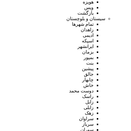
هویزه
ویس
بازگشت
سیستان و بلوچستان
تمام شهر‌ها
زاهدان
ادیمی
اسپکه
ایرانشهر
بزمان
بمپور
بنت
پیشین
جالق
چابهار
خاش
دوست محمد
راسک
زابل
زابلی
زهک
سراوان
سرباز
سوران