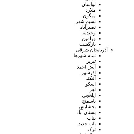
لواسان
ملارد
میگون
نسیم شهر
نصیرآباد
وحیدیه
ورامین
بازگشت
آذربایجان شرقی
تمام شهر‌ها
تبریز
آبش احمد
آذرشهر
آقکند
اسکو
اهر
ایلخچی
باسمنج
بخشایش
بستان آباد
بناب
ناب جدید
ترک