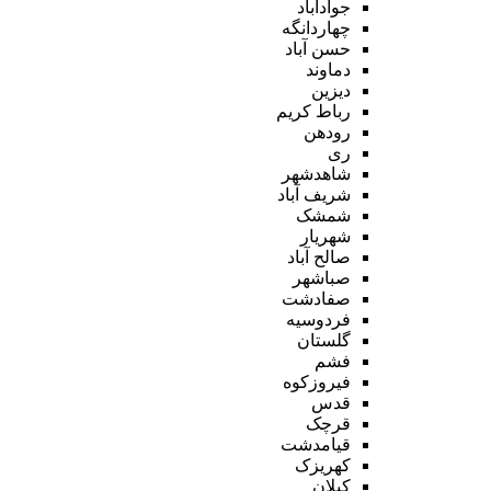
جوادآباد
چهاردانگه
حسن آباد
دماوند
دیزین
رباط کریم
رودهن
ری
شاهدشهر
شریف آباد
شمشک
شهریار
صالح آباد
صباشهر
صفادشت
فردوسیه
گلستان
فشم
فیروزکوه
قدس
قرچک
قیامدشت
کهریزک
کیلان