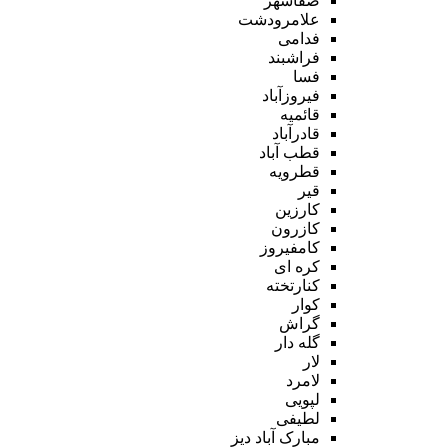
صفاشهر
علامرودشت
فدامی
فراشبند
فسا
فیروزآباد
قائمیه
قادرآباد
قطب آباد
قطرویه
قیر
کارزین
کازرون
کامفیروز
کره ای
کنارتخته
کوار
گراش
گله دار
لار
لامرد
لپویی
لطیفی
مبارک آباد دیز