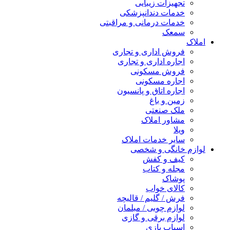
تجهیزات زیبایی
خدمات دندانپزشکی
خدمات درمانی و مراقبتی
سمعک
املاک
فروش اداری و تجاری
اجاره اداری و تجاری
فروش مسکونی
اجاره مسکونی
اجاره اتاق و پانسیون
زمین و باغ
ملک صنعتی
مشاور املاک
ویلا
سایر خدمات املاک
لوازم خانگی و شخصی
کیف و کفش
مجله و کتاب
پوشاک
کالای خواب
فرش / گلیم / قالیچه
لوازم چوبی / مبلمان
لوازم برقی و گازی
اسباب بازی