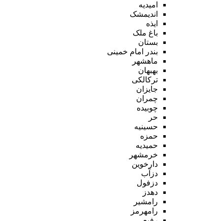
امیدیه
اندیمشک
ایذه
باغ ملک
بستان
بندر امام خمینی
ماهشهر
بهبهان
ترکالکی
جایزان
چمران
چوبیده
حر
حسینیه
حمزه
حمیدیه
خرمشهر
دارخوین
دزآب
دزفول
دهدز
رامشیر
رامهرمز
رفیع