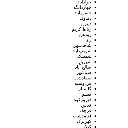
جوادآباد
چهاردانگه
حسن آباد
دماوند
دیزین
رباط کریم
رودهن
ری
شاهدشهر
شریف آباد
شمشک
شهریار
صالح آباد
صباشهر
صفادشت
فردوسیه
گلستان
فشم
فیروزکوه
قدس
قرچک
قیامدشت
کهریزک
کیلان