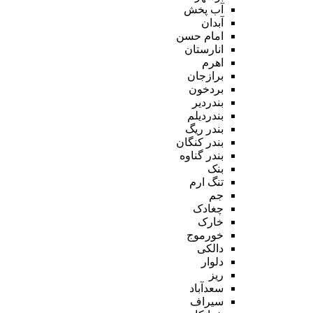
آب پخش
آبدان
امام حسن
انارستان
اهرم
برازجان
بردخون
بندردیر
بندردیلم
بندر ریگ
بندر کنگان
بندر گناوه
بنک
تنگ ارم
جم
چغادک
خارک
خورموج
دالکی
دلوار
ریز
سعدآباد
سیراف