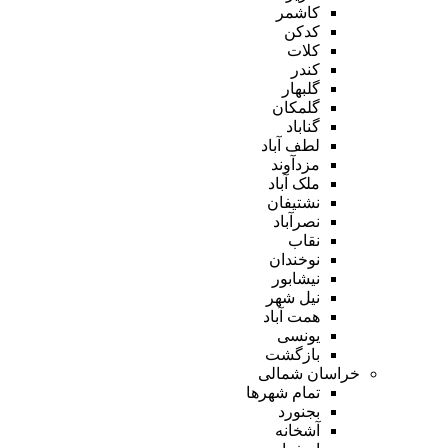
کاشمر
کدکن
کلات
کندر
گلبهار
گلمکان
گناباد
لطف آباد
مزدآوند
ملک آباد
نشتیفان
نصرآباد
نقاب
نوخندان
نیشابور
نیل شهر
همت آباد
یونسی
بازگشت
خراسان شمالی
تمام شهر‌ها
بجنورد
آشخانه