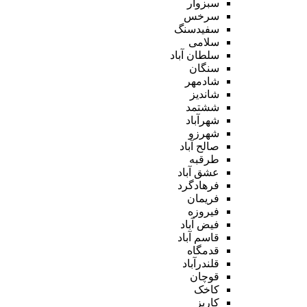
سبزوار
سرخس
سفیدسنگ
سلامی
سلطان آباد
سنگان
شادمهر
شاندیز
ششتمد
شهرآباد
شهرزو
صالح آباد
طرقبه
عشق آباد
فرهادگرد
فریمان
فیروزه
فیض آباد
قاسم آباد
قدمگاه
قلندرآباد
قوچان
کاخک
کاریز