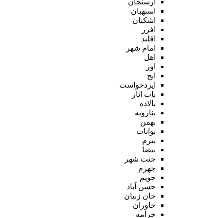
ارسنجان
استهبان
اشکنان
افزر
اقلید
امام شهر
اهل
اوز
ایج
ایزدخواست
باب انار
بالاده
بنارویه
بهمن
بوانات
بیرم
بیضا
جنت شهر
جهرم
جویم
حسن آباد
خان زنیان
خاوران
خرامه