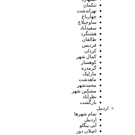
تنکمان
تهراندشت
چهارباغ
ساوجبلاغ
سعیدآباد
هشتگرد
طالقان
فردیس
کردان
کمال شهر
کوهسار
گرمدره
مارلیک
ماهدشت
محمدشهر
مشکین شهر
نظرآباد
بازگشت
اردبیل
تمام شهر‌ها
اردبیل
آبی بیگلو
اصلان دوز