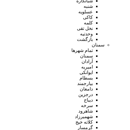
شبانکاره
شنبه
عسلویه
کاکی
کلمه
نخل تقی
وحدتیه
بازگشت
سمنان
تمام شهر‌ها
سمنان
آرادان
امیریه
ایوانکی
بسطام
بیارجمند
دامغان
درجزین
دیباج
سرخه
شاهرود
شهمیرزاد
کلاته خیج
گرمسار