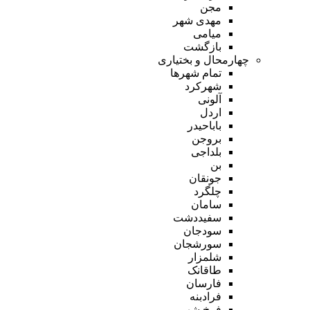
مجن
مهدی شهر
میامی
بازگشت
چهارمحال و بختیاری
تمام شهر‌ها
شهرکرد
آلونی
اردل
باباحیدر
بروجن
بلداجی
بن
جونقان
چلگرد
سامان
سفیددشت
سودجان
سورشجان
شلمزار
طاقانک
فارسان
فرادبنه
فرخ شهر