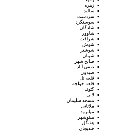
زهره
سالند
سردشت
سوسنگرد
شادگان
شاوور
شرافت
شوش
شوشتر
شیبان
صالح شهر
صفی آباد
صیدون
قلعه تل
قلعه خواجه
گتوند
لالی
مسجد سلیمان
ملاثانی
میانرود
مینوشهر
هفتگل
هندیجان