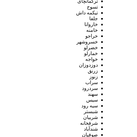
ترکمانچای
تسوج
تیکمه داش
جلفا
خاروانا
خامنه
خراجو
خسروشهر
خضرلو
خمارلو
خواجه
دوزدوزان
زرنق
زنوز
سراب
سردرود
سهند
سیس
سیه رود
شبستر
شربیان
شرفخانه
شندآباد
صوفیان