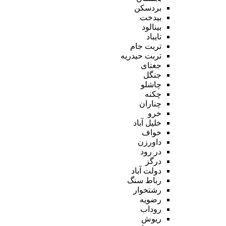
بردسکن
بیدخت
بینالود
تایباد
تربت جام
تربت حیدریه
جغتای
جنگل
چاشلو
چکنه
چناران
خرو
خلیل آباد
خواف
داورزن
در رود
درگز
دولت آباد
رباط سنگ
رشتخوار
رضویه
روداب
ریوش