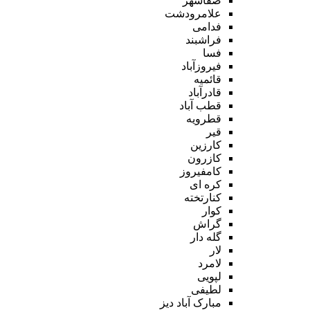
صفاشهر
علامرودشت
فدامی
فراشبند
فسا
فیروزآباد
قائمیه
قادرآباد
قطب آباد
قطرویه
قیر
کارزین
کازرون
کامفیروز
کره ای
کنارتخته
کوار
گراش
گله دار
لار
لامرد
لپویی
لطیفی
مبارک آباد دیز