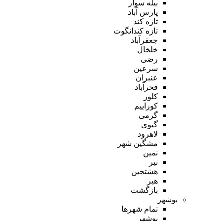
بیله سوار
پارس آباد
تازه کند
تازه کندانگوت
جعفرآباد
خلخال
رضی
سرعین
عنبران
فخرآباد
کلور
کوراییم
گرمی
گیوی
لاهرود
مشگین شهر
نمین
نیر
هشتجین
هیر
بازگشت
بوشهر
تمام شهر‌ها
بوشهر