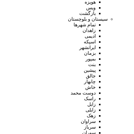
هویزه
ویس
بازگشت
سیستان و بلوچستان
تمام شهر‌ها
زاهدان
ادیمی
اسپکه
ایرانشهر
بزمان
بمپور
بنت
پیشین
جالق
چابهار
خاش
دوست محمد
راسک
زابل
زابلی
زهک
سراوان
سرباز
سوران