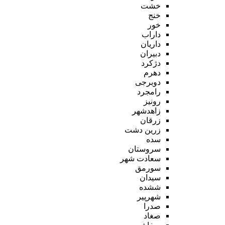
خشت
خنج
خور
داراب
داریان
دبیران
دژکرد
دهرم
دوبرجی
رامجرد
رونیز
زاهدشهر
زرقان
زرین دشت
سده
سروستان
سعادت شهر
سورمق
سیدان
ششده
شهرپیر
صدرا
صغاد