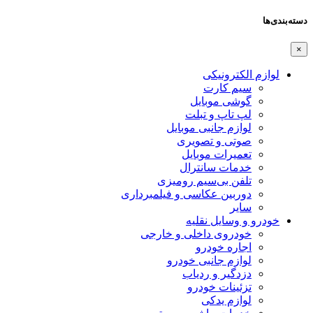
دسته‌بندی‌ها
×
لوازم الکترونیکی
سیم کارت
گوشی موبایل
لپ تاپ و تبلت
لوازم جانبی موبایل
صوتی و تصویری
تعمیرات موبایل
خدمات سانترال
تلفن بی‌سیم رومیزی
دوربین عکاسی و فیلمبرداری
سایر
خودرو و وسایل نقلیه
خودروی داخلی و خارجی
اجاره خودرو
لوازم جانبی خودرو
دزدگیر و ردیاب
تزئینات خودرو
لوازم یدکی