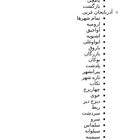
یامچی
بازگشت
آذربایجان غربی
تمام شهر‌ها
ارومیه
آواجیق
اشنویه
ایواوغلی
باروق
بازرگان
بوکان
پلدشت
پیرانشهر
تازه شهر
تکاب
چهاربرج
خوی
دیزج دیز
ربط
سردشت
سرو
سلماس
سیلوانه
سیمینه