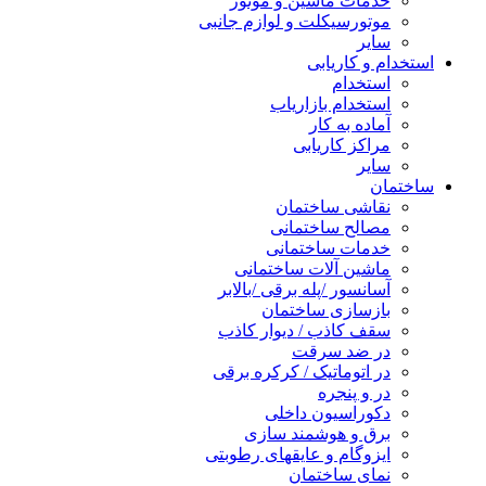
خدمات ماشین و موتور
موتورسیکلت و لوازم جانبی
سایر
استخدام و کاریابی
استخدام
استخدام بازاریاب
آماده به کار
مراکز کاریابی
سایر
ساختمان
نقاشی ساختمان
مصالح ساختمانی
خدمات ساختمانی
ماشین آلات ساختمانی
آسانسور /پله برقی /بالابر
بازسازی ساختمان
سقف کاذب / دیوار کاذب
در ضد سرقت
در اتوماتیک / کرکره برقی
در و پنجره
دکوراسیون داخلی
برق و هوشمند سازی
ایزوگام و عایقهای رطوبتی
نمای ساختمان