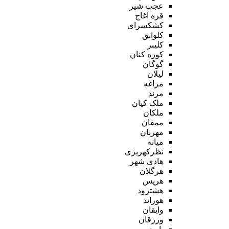
عجب شیر
قره آغاج
کشکسرای
کلوانق
کلیبر
کوزه کنان
گوگان
لیلان
مراغه
مرند
ملک کیان
ملکان
ممقان
مهربان
میانه
نظرکهریزی
هادی شهر
هرگلان
هریس
هشترود
هوراند
وایقان
ورزقان