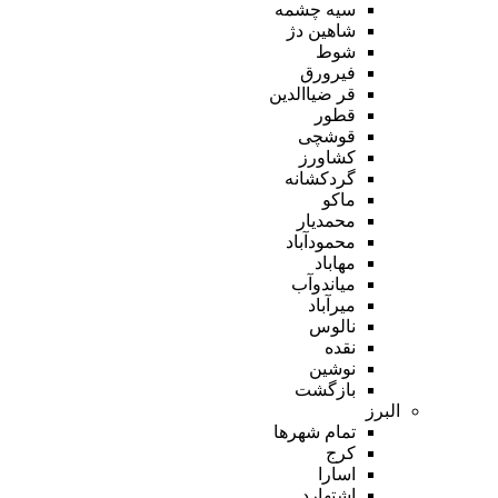
سیه چشمه
شاهین دژ
شوط
فیرورق
قر ضیاالدین
قطور
قوشچی
کشاورز
گردکشانه
ماکو
محمدیار
محمودآباد
مهاباد
میاندوآب
میرآباد
نالوس
نقده
نوشین
بازگشت
البرز
تمام شهر‌ها
کرج
اسارا
اشتهارد