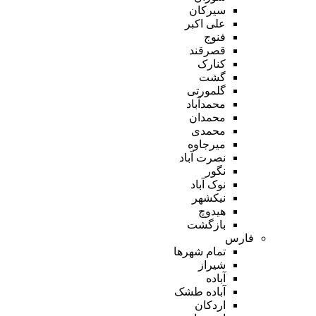
سیرکان
علی اکبر
فنوج
قصرقند
کنارک
گشت
گلمورتی
محمدآباد
محمدان
محمدی
میرجاوه
نصرت آباد
نگور
نوک آباد
نیکشهر
هیدوچ
بازگشت
فارس
تمام شهر‌ها
شیراز
آباده
آباده طشک
اردکان