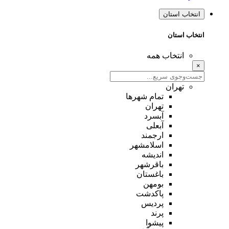
انتخاب استان
انتخاب استان
انتخاب همه
×
تهران
تمام شهر‌ها
تهران
آبسرد
آبعلی
ارجمند
اسلامشهر
اندیشه
باقرشهر
باغستان
بومهن
پاکدشت
پردیس
پرند
پیشوا