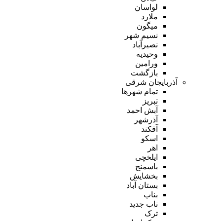
لواسان
ملارد
میگون
نسیم شهر
نصیرآباد
وحیدیه
ورامین
بازگشت
آذربایجان شرقی
تمام شهر‌ها
تبریز
آبش احمد
آذرشهر
آقکند
اسکو
اهر
ایلخچی
باسمنج
بخشایش
بستان آباد
بناب
ناب جدید
ترک