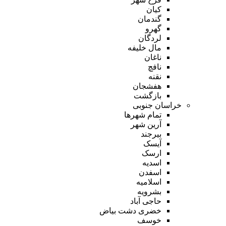
کیان
گندمان
گهرو
لردگان
مال خلیفه
ناغان
نافچ
نقنه
هفشجان
بازگشت
خراسان جنوبی
تمام شهر‌ها
آرین شهر
بیرجند
آیسک
ارسک
اسدیه
اسفدن
اسلامیه
بشرویه
حاجی آباد
خضری دشت بیاض
خوسف