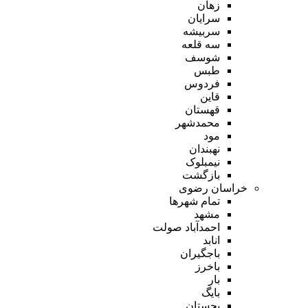
زهان
سرایان
سربیشه
سه قلعه
شوسف
طبس
فردوس
قاین
قهستان
محمدشهر
مود
نهبندان
نیمبلوک
بازگشت
خراسان رضوی
تمام شهر‌ها
مشهد
احمدآباد صولت
انابد
باجگیران
باخرز
بار
بایگ
بجستان