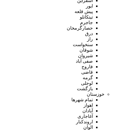
اسفراین
ایور
پیش قلعه
تیتکانلو
جاجرم
حصارگرمخان
درق
راز
سنخواست
شوقان
شیروان
صفی آباد
فاروج
قاضی
گرمه
لوجلی
بازگشت
خوزستان
تمام شهر‌ها
اهواز
آبادان
آغاجاری
اروندکنار
الوان