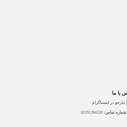
 با ما
نیازجو در اینستاگرام
ماره تماس:
02191304320