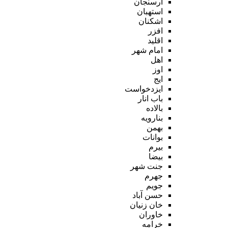
ارسنجان
استهبان
اشکنان
افزر
اقلید
امام شهر
اهل
اوز
ایج
ایزدخواست
باب انار
بالاده
بنارویه
بهمن
بوانات
بیرم
بیضا
جنت شهر
جهرم
جویم
حسن آباد
خان زنیان
خاوران
خرامه