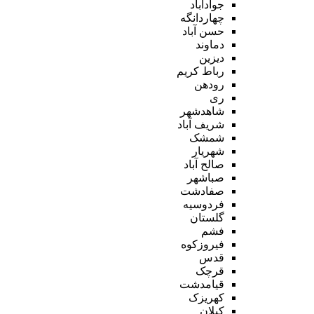
جوادآباد
چهاردانگه
حسن آباد
دماوند
دیزین
رباط کریم
رودهن
ری
شاهدشهر
شریف آباد
شمشک
شهریار
صالح آباد
صباشهر
صفادشت
فردوسیه
گلستان
فشم
فیروزکوه
قدس
قرچک
قیامدشت
کهریزک
کیلان