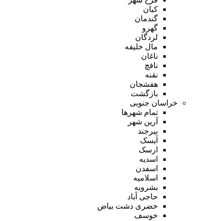
کیان
گندمان
گهرو
لردگان
مال خلیفه
ناغان
نافچ
نقنه
هفشجان
بازگشت
خراسان جنوبی
تمام شهر‌ها
آرین شهر
بیرجند
آیسک
ارسک
اسدیه
اسفدن
اسلامیه
بشرویه
حاجی آباد
خضری دشت بیاض
خوسف