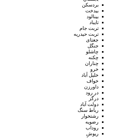
بردسکن
بیدخت
بینالود
تایباد
تربت جام
تربت حیدریه
جغتای
جنگل
چاشلو
چکنه
چناران
خرو
خلیل آباد
خواف
داورزن
در رود
درگز
دولت آباد
رباط سنگ
رشتخوار
رضویه
روداب
ریوش