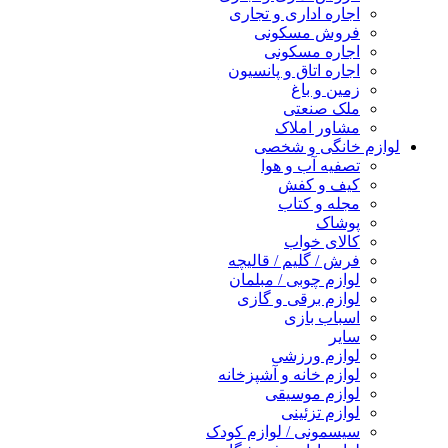
اجاره اداری و تجاری
فروش مسکونی
اجاره مسکونی
اجاره اتاق و پانسیون
زمین و باغ
ملک صنعتی
مشاور املاک
لوازم خانگی و شخصی
تصفیه آب و هوا
کیف و کفش
مجله و کتاب
پوشاک
کالای خواب
فرش / گلیم / قالیچه
لوازم چوبی / مبلمان
لوازم برقی و گازی
اسباب بازی
سایر
لوازم ورزشی
لوازم خانه و آشپزخانه
لوازم موسیقی
لوازم تزئینی
سیسمونی / لوازم کودک