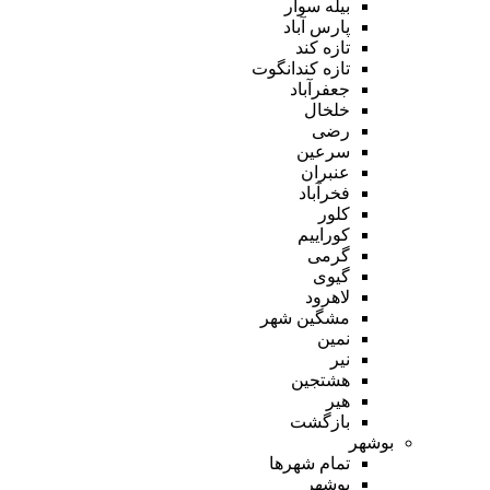
بیله سوار
پارس آباد
تازه کند
تازه کندانگوت
جعفرآباد
خلخال
رضی
سرعین
عنبران
فخرآباد
کلور
کوراییم
گرمی
گیوی
لاهرود
مشگین شهر
نمین
نیر
هشتجین
هیر
بازگشت
بوشهر
تمام شهر‌ها
بوشهر