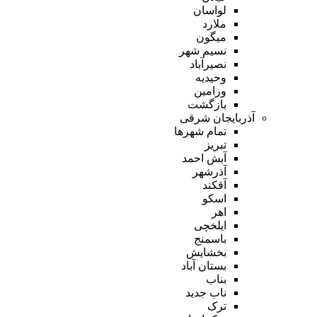
لواسان
ملارد
میگون
نسیم شهر
نصیرآباد
وحیدیه
ورامین
بازگشت
آذربایجان شرقی
تمام شهر‌ها
تبریز
آبش احمد
آذرشهر
آقکند
اسکو
اهر
ایلخچی
باسمنج
بخشایش
بستان آباد
بناب
ناب جدید
ترک