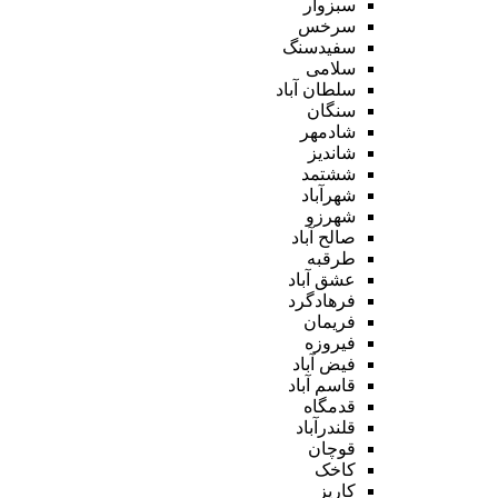
سبزوار
سرخس
سفیدسنگ
سلامی
سلطان آباد
سنگان
شادمهر
شاندیز
ششتمد
شهرآباد
شهرزو
صالح آباد
طرقبه
عشق آباد
فرهادگرد
فریمان
فیروزه
فیض آباد
قاسم آباد
قدمگاه
قلندرآباد
قوچان
کاخک
کاریز