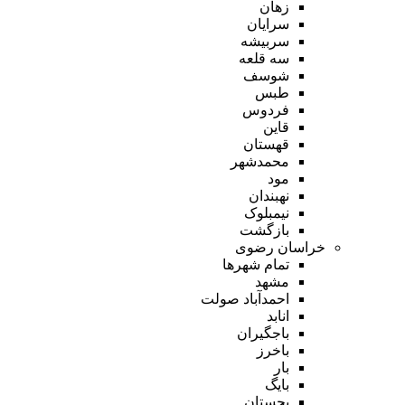
زهان
سرایان
سربیشه
سه قلعه
شوسف
طبس
فردوس
قاین
قهستان
محمدشهر
مود
نهبندان
نیمبلوک
بازگشت
خراسان رضوی
تمام شهر‌ها
مشهد
احمدآباد صولت
انابد
باجگیران
باخرز
بار
بایگ
بجستان