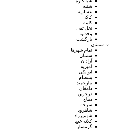
شبانکاره
شنبه
عسلویه
کاکی
کلمه
نخل تقی
وحدتیه
بازگشت
سمنان
تمام شهر‌ها
سمنان
آرادان
امیریه
ایوانکی
بسطام
بیارجمند
دامغان
درجزین
دیباج
سرخه
شاهرود
شهمیرزاد
کلاته خیج
گرمسار