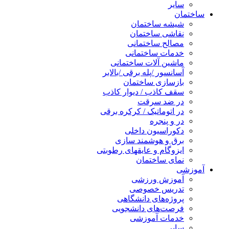
سایر
ساختمان
شیشه ساختمان
نقاشی ساختمان
مصالح ساختمانی
خدمات ساختمانی
ماشین آلات ساختمانی
آسانسور /پله برقی /بالابر
بازسازی ساختمان
سقف کاذب / دیوار کاذب
در ضد سرقت
در اتوماتیک / کرکره برقی
در و پنجره
دکوراسیون داخلی
برق و هوشمند سازی
ایزوگام و عایقهای رطوبتی
نمای ساختمان
آموزشی
آموزش ورزشی
تدریس خصوصی
پروژه‌های دانشگاهی
فرصت‌های دانشجویی
خدمات آموزشی
سایر