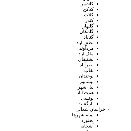
کاشمر
کدکن
کلات
کندر
گلبهار
گلمکان
گناباد
لطف آباد
مزدآوند
ملک آباد
نشتیفان
نصرآباد
نقاب
نوخندان
نیشابور
نیل شهر
همت آباد
یونسی
بازگشت
خراسان شمالی
تمام شهر‌ها
بجنورد
آشخانه