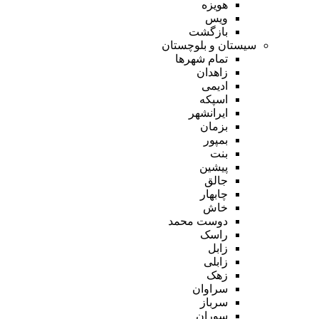
هویزه
ویس
بازگشت
سیستان و بلوچستان
تمام شهر‌ها
زاهدان
ادیمی
اسپکه
ایرانشهر
بزمان
بمپور
بنت
پیشین
جالق
چابهار
خاش
دوست محمد
راسک
زابل
زابلی
زهک
سراوان
سرباز
سوران