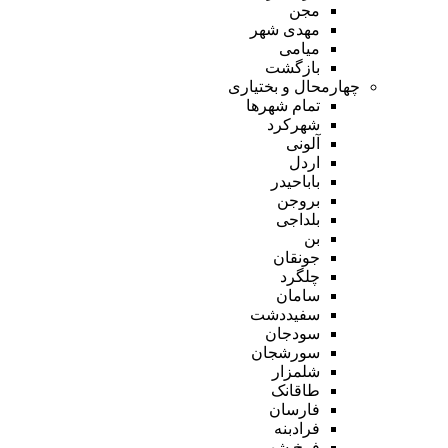
مجن
مهدی شهر
میامی
بازگشت
چهارمحال و بختیاری
تمام شهر‌ها
شهرکرد
آلونی
اردل
باباحیدر
بروجن
بلداجی
بن
جونقان
چلگرد
سامان
سفیددشت
سودجان
سورشجان
شلمزار
طاقانک
فارسان
فرادبنه
فرخ شهر