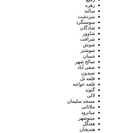
زهره
سالند
سردشت
سوسنگرد
شادگان
شاوور
شرافت
شوش
شوشتر
شیبان
صالح شهر
صفی آباد
صیدون
قلعه تل
قلعه خواجه
گتوند
لالی
مسجد سلیمان
ملاثانی
میانرود
مینوشهر
هفتگل
هندیجان