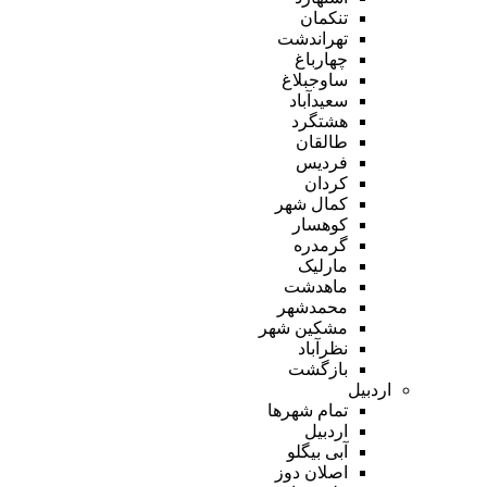
تنکمان
تهراندشت
چهارباغ
ساوجبلاغ
سعیدآباد
هشتگرد
طالقان
فردیس
کردان
کمال شهر
کوهسار
گرمدره
مارلیک
ماهدشت
محمدشهر
مشکین شهر
نظرآباد
بازگشت
اردبیل
تمام شهر‌ها
اردبیل
آبی بیگلو
اصلان دوز