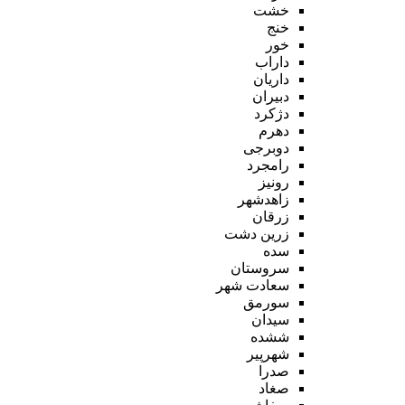
خشت
خنج
خور
داراب
داریان
دبیران
دژکرد
دهرم
دوبرجی
رامجرد
رونیز
زاهدشهر
زرقان
زرین دشت
سده
سروستان
سعادت شهر
سورمق
سیدان
ششده
شهرپیر
صدرا
صغاد