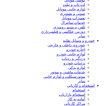
گوشی موبایل
لپ تاپ و تبلت
لوازم جانبی موبایل
صوتی و تصویری
تعمیرات موبایل
خدمات سانترال
تلفن بی‌سیم رومیزی
دوربین عکاسی و فیلمبرداری
سایر
خودرو و وسایل نقلیه
خودروی داخلی و خارجی
اجاره خودرو
لوازم جانبی خودرو
دزدگیر و ردیاب
تزئینات خودرو
لوازم یدکی
خدمات ماشین و موتور
موتورسیکلت و لوازم جانبی
سایر
استخدام و کاریابی
استخدام
استخدام بازاریاب
آماده به کار
مراکز کاریابی