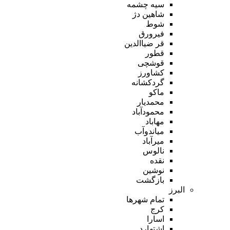
سیه چشمه
شاهین دژ
شوط
فیرورق
قر ضیاالدین
قطور
قوشچی
کشاورز
گردکشانه
ماکو
محمدیار
محمودآباد
مهاباد
میاندوآب
میرآباد
نالوس
نقده
نوشین
بازگشت
البرز
تمام شهر‌ها
کرج
اسارا
اشتهارد