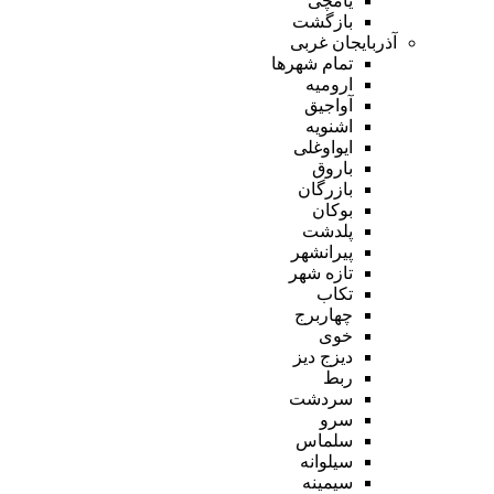
یامچی
بازگشت
آذربایجان غربی
تمام شهر‌ها
ارومیه
آواجیق
اشنویه
ایواوغلی
باروق
بازرگان
بوکان
پلدشت
پیرانشهر
تازه شهر
تکاب
چهاربرج
خوی
دیزج دیز
ربط
سردشت
سرو
سلماس
سیلوانه
سیمینه