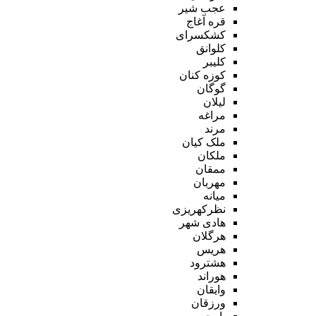
عجب شیر
قره آغاج
کشکسرای
کلوانق
کلیبر
کوزه کنان
گوگان
لیلان
مراغه
مرند
ملک کیان
ملکان
ممقان
مهربان
میانه
نظرکهریزی
هادی شهر
هرگلان
هریس
هشترود
هوراند
وایقان
ورزقان