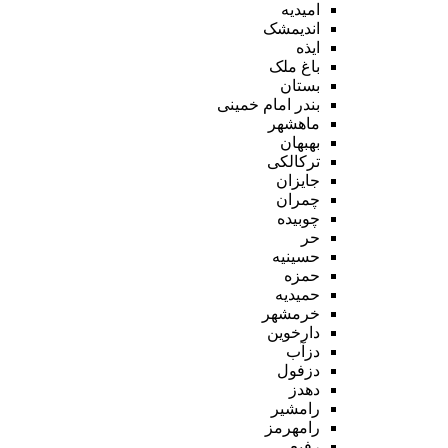
امیدیه
اندیمشک
ایذه
باغ ملک
بستان
بندر امام خمینی
ماهشهر
بهبهان
ترکالکی
جایزان
چمران
چوبیده
حر
حسینیه
حمزه
حمیدیه
خرمشهر
دارخوین
دزآب
دزفول
دهدز
رامشیر
رامهرمز
رفیع