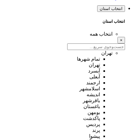
انتخاب استان
انتخاب استان
انتخاب همه
×
تهران
تمام شهر‌ها
تهران
آبسرد
آبعلی
ارجمند
اسلامشهر
اندیشه
باقرشهر
باغستان
بومهن
پاکدشت
پردیس
پرند
پیشوا