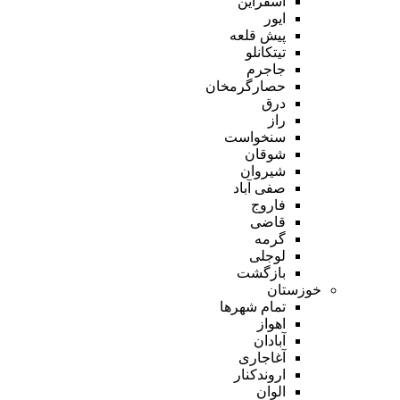
اسفراین
ایور
پیش قلعه
تیتکانلو
جاجرم
حصارگرمخان
درق
راز
سنخواست
شوقان
شیروان
صفی آباد
فاروج
قاضی
گرمه
لوجلی
بازگشت
خوزستان
تمام شهر‌ها
اهواز
آبادان
آغاجاری
اروندکنار
الوان