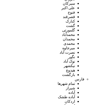
سیرکان
علی اکبر
فنوج
قصرقند
کنارک
گشت
گلمورتی
محمدآباد
محمدان
محمدی
میرجاوه
نصرت آباد
نگور
نوک آباد
نیکشهر
هیدوچ
بازگشت
فارس
تمام شهر‌ها
شیراز
آباده
آباده طشک
اردکان