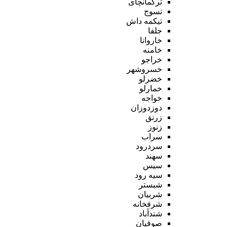
ترکمانچای
تسوج
تیکمه داش
جلفا
خاروانا
خامنه
خراجو
خسروشهر
خضرلو
خمارلو
خواجه
دوزدوزان
زرنق
زنوز
سراب
سردرود
سهند
سیس
سیه رود
شبستر
شربیان
شرفخانه
شندآباد
صوفیان