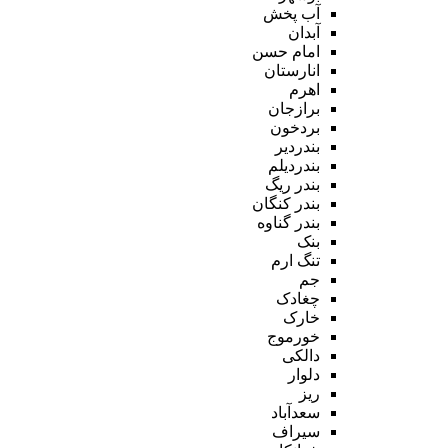
آب پخش
آبدان
امام حسن
انارستان
اهرم
برازجان
بردخون
بندردیر
بندردیلم
بندر ریگ
بندر کنگان
بندر گناوه
بنک
تنگ ارم
جم
چغادک
خارک
خورموج
دالکی
دلوار
ریز
سعدآباد
سیراف