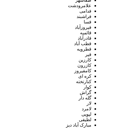
صفاشهر
علامرودشت
فدامی
فراشبند
فسا
فیروزآباد
قائمیه
قادرآباد
قطب آباد
قطرویه
قیر
کارزین
کازرون
کامفیروز
کره ای
کنارتخته
کوار
گراش
گله دار
لار
لامرد
لپویی
لطیفی
مبارک آباد دیز