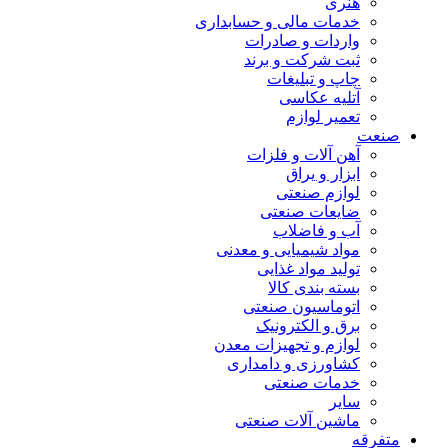
هنری
خدمات مالی و حسابداری
واردات و صادرات
ثبت شرکت و برند
چاپ و تبلیغات
آتلیه عکاسی
تعمیر لوازم
صنعت
آهن آلات و فلزات
ابزار و یراق
لوازم صنعتی
ضایعات صنعتی
آب و فاضلاب
مواد شیمیایی و معدنی
تولید مواد غذایی
بسته بندی کالا
اتوماسیون صنعتی
برق و الکترونیک
لوازم و تجهیزات معدن
کشاورزی و دامداری
خدمات صنعتی
سایر
ماشین آلات صنعتی
متفرقه