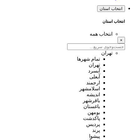
انتخاب استان
انتخاب استان
انتخاب همه
×
تهران
تمام شهر‌ها
تهران
آبسرد
آبعلی
ارجمند
اسلامشهر
اندیشه
باقرشهر
باغستان
بومهن
پاکدشت
پردیس
پرند
پیشوا