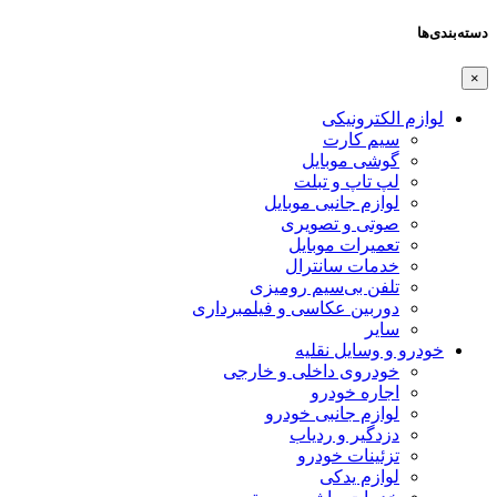
دسته‌بندی‌ها
×
لوازم الکترونیکی
سیم کارت
گوشی موبایل
لپ تاپ و تبلت
لوازم جانبی موبایل
صوتی و تصویری
تعمیرات موبایل
خدمات سانترال
تلفن بی‌سیم رومیزی
دوربین عکاسی و فیلمبرداری
سایر
خودرو و وسایل نقلیه
خودروی داخلی و خارجی
اجاره خودرو
لوازم جانبی خودرو
دزدگیر و ردیاب
تزئینات خودرو
لوازم یدکی