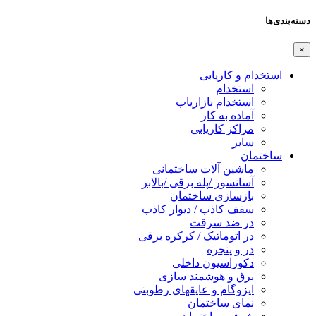
دسته‌بندی‌ها
×
استخدام و کاریابی
استخدام
استخدام بازاریاب
آماده به کار
مراکز کاریابی
سایر
ساختمان
ماشین آلات ساختمانی
آسانسور /پله برقی /بالابر
بازسازی ساختمان
سقف کاذب / دیوار کاذب
در ضد سرقت
در اتوماتیک / کرکره برقی
در و پنجره
دکوراسیون داخلی
برق و هوشمند سازی
ایزوگام و عایقهای رطوبتی
نمای ساختمان