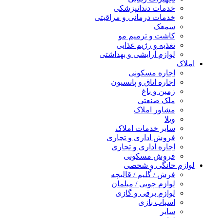
خدمات دندانپزشکی
خدمات درمانی و مراقبتی
سمعک
کاشت و ترمیم مو
تغذیه و رژیم غذایی
لوازم آرایشی و بهداشتی
املاک
اجاره مسکونی
اجاره اتاق و پانسیون
زمین و باغ
ملک صنعتی
مشاور املاک
ویلا
سایر خدمات املاک
فروش اداری و تجاری
اجاره اداری و تجاری
فروش مسکونی
لوازم خانگی و شخصی
فرش / گلیم / قالیچه
لوازم چوبی / مبلمان
لوازم برقی و گازی
اسباب بازی
سایر