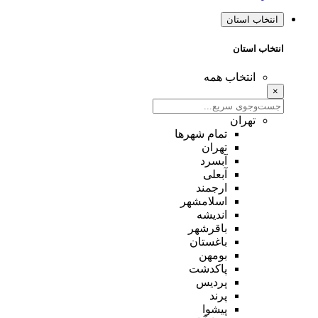
انتخاب استان
انتخاب استان
انتخاب همه
×
تهران
تمام شهر‌ها
تهران
آبسرد
آبعلی
ارجمند
اسلامشهر
اندیشه
باقرشهر
باغستان
بومهن
پاکدشت
پردیس
پرند
پیشوا