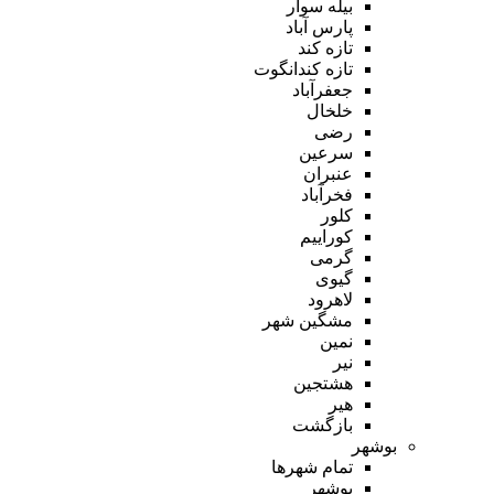
بیله سوار
پارس آباد
تازه کند
تازه کندانگوت
جعفرآباد
خلخال
رضی
سرعین
عنبران
فخرآباد
کلور
کوراییم
گرمی
گیوی
لاهرود
مشگین شهر
نمین
نیر
هشتجین
هیر
بازگشت
بوشهر
تمام شهر‌ها
بوشهر