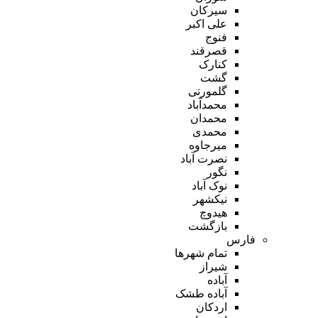
سیرکان
علی اکبر
فنوج
قصرقند
کنارک
گشت
گلمورتی
محمدآباد
محمدان
محمدی
میرجاوه
نصرت آباد
نگور
نوک آباد
نیکشهر
هیدوچ
بازگشت
فارس
تمام شهر‌ها
شیراز
آباده
آباده طشک
اردکان