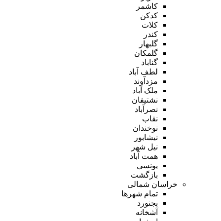
کاشمر
کدکن
کلات
کندر
گلبهار
گلمکان
گناباد
لطف آباد
مزدآوند
ملک آباد
نشتیفان
نصرآباد
نقاب
نوخندان
نیشابور
نیل شهر
همت آباد
یونسی
بازگشت
خراسان شمالی
تمام شهر‌ها
بجنورد
آشخانه