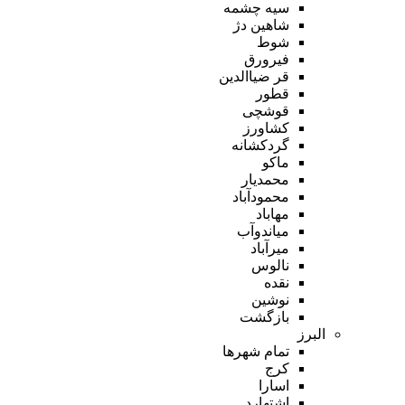
سیه چشمه
شاهین دژ
شوط
فیرورق
قر ضیاالدین
قطور
قوشچی
کشاورز
گردکشانه
ماکو
محمدیار
محمودآباد
مهاباد
میاندوآب
میرآباد
نالوس
نقده
نوشین
بازگشت
البرز
تمام شهر‌ها
کرج
اسارا
اشتهارد