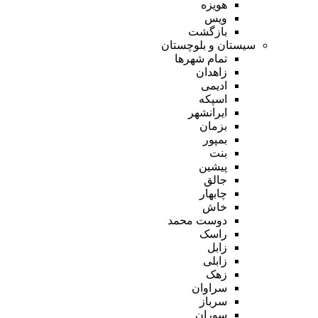
هویزه
ویس
بازگشت
سیستان و بلوچستان
تمام شهر‌ها
زاهدان
ادیمی
اسپکه
ایرانشهر
بزمان
بمپور
بنت
پیشین
جالق
چابهار
خاش
دوست محمد
راسک
زابل
زابلی
زهک
سراوان
سرباز
سوران