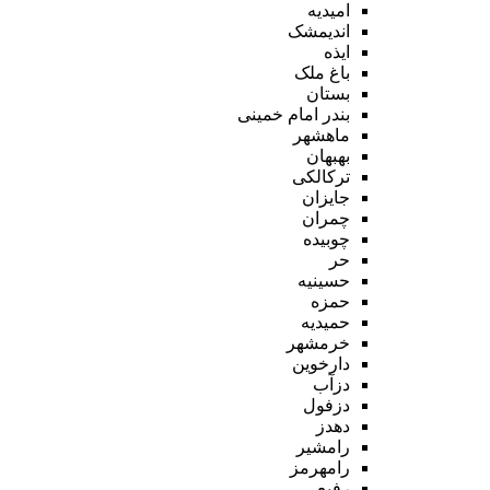
امیدیه
اندیمشک
ایذه
باغ ملک
بستان
بندر امام خمینی
ماهشهر
بهبهان
ترکالکی
جایزان
چمران
چوبیده
حر
حسینیه
حمزه
حمیدیه
خرمشهر
دارخوین
دزآب
دزفول
دهدز
رامشیر
رامهرمز
رفیع