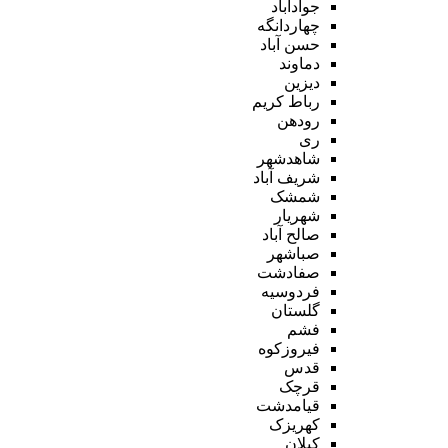
جوادآباد
چهاردانگه
حسن آباد
دماوند
دیزین
رباط کریم
رودهن
ری
شاهدشهر
شریف آباد
شمشک
شهریار
صالح آباد
صباشهر
صفادشت
فردوسیه
گلستان
فشم
فیروزکوه
قدس
قرچک
قیامدشت
کهریزک
کیلان