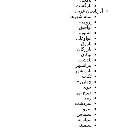
یامچی
بازگشت
آذربایجان غربی
تمام شهر‌ها
ارومیه
آواجیق
اشنویه
ایواوغلی
باروق
بازرگان
بوکان
پلدشت
پیرانشهر
تازه شهر
تکاب
چهاربرج
خوی
دیزج دیز
ربط
سردشت
سرو
سلماس
سیلوانه
سیمینه