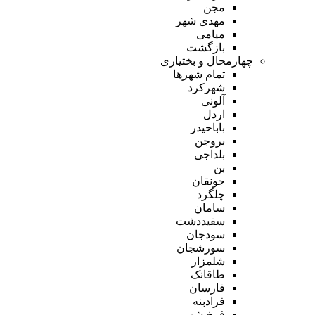
مجن
مهدی شهر
میامی
بازگشت
چهارمحال و بختیاری
تمام شهر‌ها
شهرکرد
آلونی
اردل
باباحیدر
بروجن
بلداجی
بن
جونقان
چلگرد
سامان
سفیددشت
سودجان
سورشجان
شلمزار
طاقانک
فارسان
فرادبنه
فرخ شهر