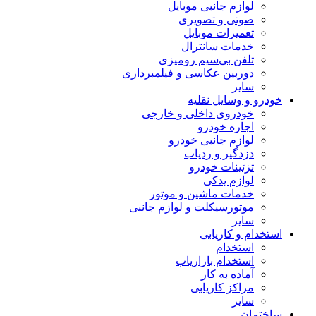
لوازم جانبی موبایل
صوتی و تصویری
تعمیرات موبایل
خدمات سانترال
تلفن بی‌سیم رومیزی
دوربین عکاسی و فیلمبرداری
سایر
خودرو و وسایل نقلیه
خودروی داخلی و خارجی
اجاره خودرو
لوازم جانبی خودرو
دزدگیر و ردیاب
تزئینات خودرو
لوازم یدکی
خدمات ماشین و موتور
موتورسیکلت و لوازم جانبی
سایر
استخدام و کاریابی
استخدام
استخدام بازاریاب
آماده به کار
مراکز کاریابی
سایر
ساختمان