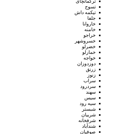
ترکمانچای
تسوج
تیکمه داش
جلفا
خاروانا
خامنه
خراجو
خسروشهر
خضرلو
خمارلو
خواجه
دوزدوزان
زرنق
زنوز
سراب
سردرود
سهند
سیس
سیه رود
شبستر
شربیان
شرفخانه
شندآباد
صوفیان