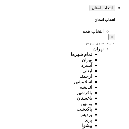
انتخاب استان
انتخاب استان
انتخاب همه
×
تهران
تمام شهر‌ها
تهران
آبسرد
آبعلی
ارجمند
اسلامشهر
اندیشه
باقرشهر
باغستان
بومهن
پاکدشت
پردیس
پرند
پیشوا