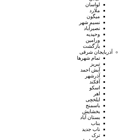
لواسان
ملارد
میگون
نسیم شهر
نصیرآباد
وحیدیه
ورامین
بازگشت
آذربایجان شرقی
تمام شهر‌ها
تبریز
آبش احمد
آذرشهر
آقکند
اسکو
اهر
ایلخچی
باسمنج
بخشایش
بستان آباد
بناب
ناب جدید
ترک