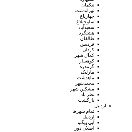
تنکمان
تهراندشت
چهارباغ
ساوجبلاغ
سعیدآباد
هشتگرد
طالقان
فردیس
کردان
کمال شهر
کوهسار
گرمدره
مارلیک
ماهدشت
محمدشهر
مشکین شهر
نظرآباد
بازگشت
اردبیل
تمام شهر‌ها
اردبیل
آبی بیگلو
اصلان دوز