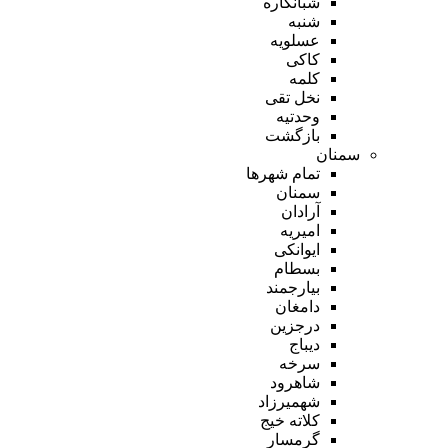
شبانکاره
شنبه
عسلویه
کاکی
کلمه
نخل تقی
وحدتیه
بازگشت
سمنان
تمام شهر‌ها
سمنان
آرادان
امیریه
ایوانکی
بسطام
بیارجمند
دامغان
درجزین
دیباج
سرخه
شاهرود
شهمیرزاد
کلاته خیج
گرمسار