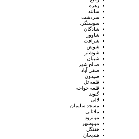
زهره
سالند
سردشت
سوسنگرد
شادگان
شاوور
شرافت
شوش
شوشتر
شیبان
صالح شهر
صفی آباد
صیدون
قلعه تل
قلعه خواجه
گتوند
لالی
مسجد سلیمان
ملاثانی
میانرود
مینوشهر
هفتگل
هندیجان