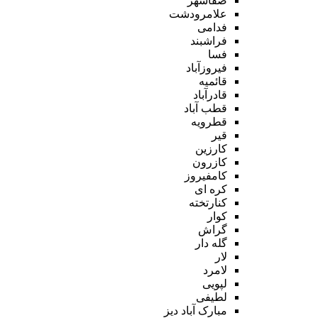
صفاشهر
علامرودشت
فدامی
فراشبند
فسا
فیروزآباد
قائمیه
قادرآباد
قطب آباد
قطرویه
قیر
کارزین
کازرون
کامفیروز
کره ای
کنارتخته
کوار
گراش
گله دار
لار
لامرد
لپویی
لطیفی
مبارک آباد دیز