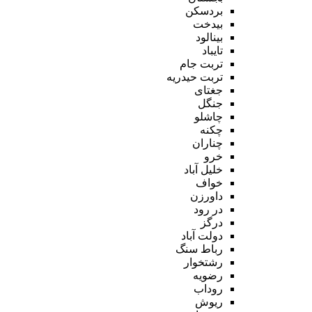
بردسکن
بیدخت
بینالود
تایباد
تربت جام
تربت حیدریه
جغتای
جنگل
چاشلو
چکنه
چناران
خرو
خلیل آباد
خواف
داورزن
در رود
درگز
دولت آباد
رباط سنگ
رشتخوار
رضویه
روداب
ریوش