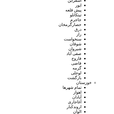
اسفراین
ایور
پیش قلعه
تیتکانلو
جاجرم
حصارگرمخان
درق
راز
سنخواست
شوقان
شیروان
صفی آباد
فاروج
قاضی
گرمه
لوجلی
بازگشت
خوزستان
تمام شهر‌ها
اهواز
آبادان
آغاجاری
اروندکنار
الوان