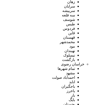
زهان
سرایان
سربیشه
سه قلعه
شوسف
طبس
فردوس
قاین
قهستان
محمدشهر
مود
نهبندان
نیمبلوک
بازگشت
خراسان رضوی
تمام شهر‌ها
مشهد
احمدآباد صولت
انابد
باجگیران
باخرز
بار
بایگ
بجستان