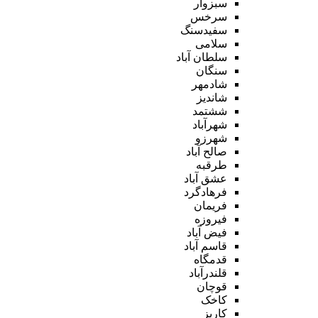
سبزوار
سرخس
سفیدسنگ
سلامی
سلطان آباد
سنگان
شادمهر
شاندیز
ششتمد
شهرآباد
شهرزو
صالح آباد
طرقبه
عشق آباد
فرهادگرد
فریمان
فیروزه
فیض آباد
قاسم آباد
قدمگاه
قلندرآباد
قوچان
کاخک
کاریز