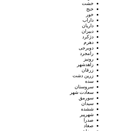
خشت
خنج
خور
داراب
داریان
دبیران
دژکرد
دهرم
دوبرجی
رامجرد
رونیز
زاهدشهر
زرقان
زرین دشت
سده
سروستان
سعادت شهر
سورمق
سیدان
ششده
شهرپیر
صدرا
صغاد