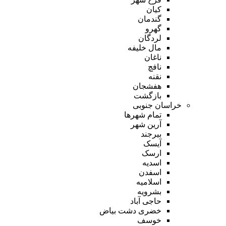
کیان
گندمان
گهرو
لردگان
مال خلیفه
ناغان
نافچ
نقنه
هفشجان
بازگشت
خراسان جنوبی
تمام شهر‌ها
آرین شهر
بیرجند
آیسک
ارسک
اسدیه
اسفدن
اسلامیه
بشرویه
حاجی آباد
خضری دشت بیاض
خوسف