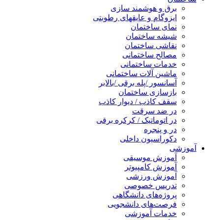
برق و هوشمند سازی
ایزوگام و عایقهای رطوبتی
نمای ساختمان
شیشه ساختمان
نقاشی ساختمان
مصالح ساختمانی
خدمات ساختمانی
ماشین آلات ساختمانی
آسانسور /پله برقی /بالابر
بازسازی ساختمان
سقف کاذب / دیوار کاذب
در ضد سرقت
در اتوماتیک / کرکره برقی
در و پنجره
دکوراسیون داخلی
آموزشی
آموزش موسیقی
آموزش کامپیوتر
آموزش ورزشی
تدریس خصوصی
پروژه‌های دانشگاهی
فرصت‌های دانشجویی
خدمات آموزشی