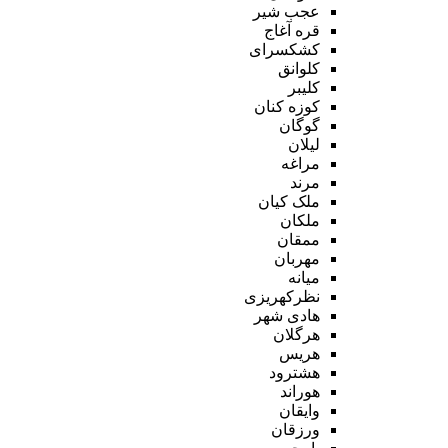
عجب شیر
قره آغاج
کشکسرای
کلوانق
کلیبر
کوزه کنان
گوگان
لیلان
مراغه
مرند
ملک کیان
ملکان
ممقان
مهربان
میانه
نظرکهریزی
هادی شهر
هرگلان
هریس
هشترود
هوراند
وایقان
ورزقان