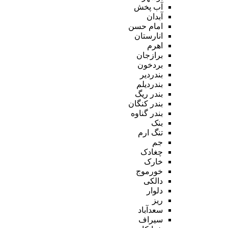
آب پخش
آبدان
امام حسن
انارستان
اهرم
برازجان
بردخون
بندردیر
بندردیلم
بندر ریگ
بندر کنگان
بندر گناوه
بنک
تنگ ارم
جم
چغادک
خارک
خورموج
دالکی
دلوار
ریز
سعدآباد
سیراف