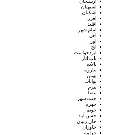
ارسنجان
استهبان
اشکنان
افزر
اقلید
امام شهر
اهل
اوز
ایج
ایزدخواست
باب انار
بالاده
بنارویه
بهمن
بوانات
بیرم
بیضا
جنت شهر
جهرم
جویم
حسن آباد
خان زنیان
خاوران
خرامه