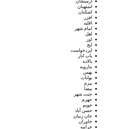
ارسنجان
استهبان
اشکنان
افزر
اقلید
امام شهر
اهل
اوز
ایج
ایزدخواست
باب انار
بالاده
بنارویه
بهمن
بوانات
بیرم
بیضا
جنت شهر
جهرم
جویم
حسن آباد
خان زنیان
خاوران
خرامه