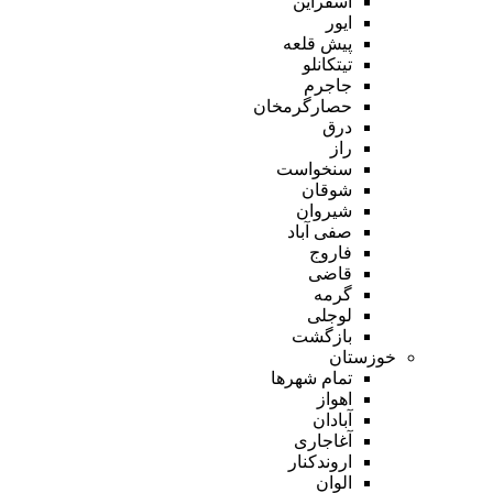
اسفراین
ایور
پیش قلعه
تیتکانلو
جاجرم
حصارگرمخان
درق
راز
سنخواست
شوقان
شیروان
صفی آباد
فاروج
قاضی
گرمه
لوجلی
بازگشت
خوزستان
تمام شهر‌ها
اهواز
آبادان
آغاجاری
اروندکنار
الوان