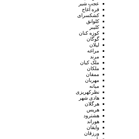
عجب شیر
قره آغاج
کشکسرای
کلوانق
کلیبر
کوزه کنان
گوگان
لیلان
مراغه
مرند
ملک کیان
ملکان
ممقان
مهربان
میانه
نظرکهریزی
هادی شهر
هرگلان
هریس
هشترود
هوراند
وایقان
ورزقان