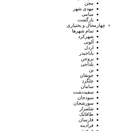
مجن
مهدی شهر
میامی
بازگشت
چهارمحال و بختیاری
تمام شهر‌ها
شهرکرد
آلونی
اردل
باباحیدر
بروجن
بلداجی
بن
جونقان
چلگرد
سامان
سفیددشت
سودجان
سورشجان
شلمزار
طاقانک
فارسان
فرادبنه
فرخ شهر