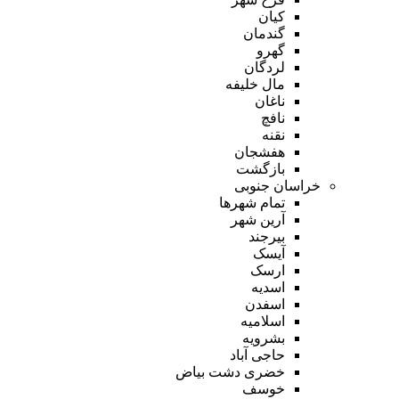
کیان
گندمان
گهرو
لردگان
مال خلیفه
ناغان
نافچ
نقنه
هفشجان
بازگشت
خراسان جنوبی
تمام شهر‌ها
آرین شهر
بیرجند
آیسک
ارسک
اسدیه
اسفدن
اسلامیه
بشرویه
حاجی آباد
خضری دشت بیاض
خوسف