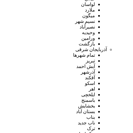
لواسان
ملارد
میگون
نسیم شهر
نصیرآباد
وحیدیه
ورامین
بازگشت
آذربایجان شرقی
تمام شهر‌ها
تبریز
آبش احمد
آذرشهر
آقکند
اسکو
اهر
ایلخچی
باسمنج
بخشایش
بستان آباد
بناب
ناب جدید
ترک