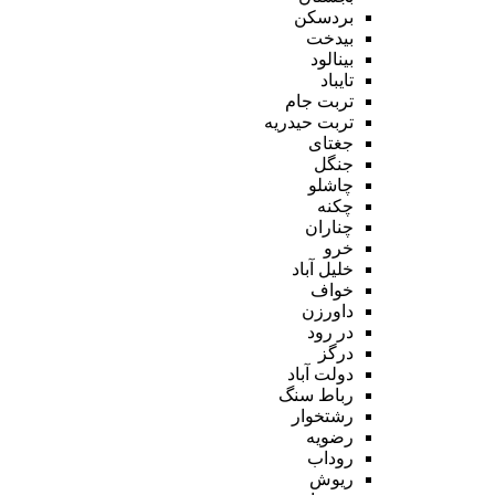
بردسکن
بیدخت
بینالود
تایباد
تربت جام
تربت حیدریه
جغتای
جنگل
چاشلو
چکنه
چناران
خرو
خلیل آباد
خواف
داورزن
در رود
درگز
دولت آباد
رباط سنگ
رشتخوار
رضویه
روداب
ریوش