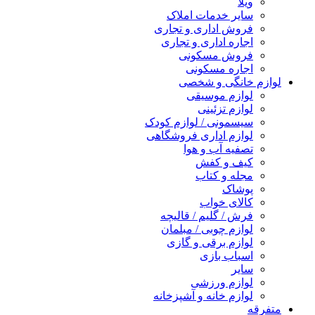
ویلا
سایر خدمات املاک
فروش اداری و تجاری
اجاره اداری و تجاری
فروش مسکونی
اجاره مسکونی
لوازم خانگی و شخصی
لوازم موسیقی
لوازم تزئینی
سیسمونی / لوازم کودک
لوازم اداری فروشگاهی
تصفیه آب و هوا
کیف و کفش
مجله و کتاب
پوشاک
کالای خواب
فرش / گلیم / قالیچه
لوازم چوبی / مبلمان
لوازم برقی و گازی
اسباب بازی
سایر
لوازم ورزشی
لوازم خانه و آشپزخانه
متفرقه