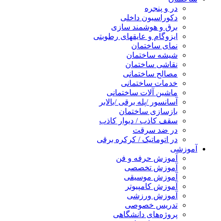
در و پنجره
دکوراسیون داخلی
برق و هوشمند سازی
ایزوگام و عایقهای رطوبتی
نمای ساختمان
شیشه ساختمان
نقاشی ساختمان
مصالح ساختمانی
خدمات ساختمانی
ماشین آلات ساختمانی
آسانسور /پله برقی /بالابر
بازسازی ساختمان
سقف کاذب / دیوار کاذب
در ضد سرقت
در اتوماتیک / کرکره برقی
آموزشی
آموزش حرفه و فن
آموزش تخصصی
آموزش موسیقی
آموزش کامپیوتر
آموزش ورزشی
تدریس خصوصی
پروژه‌های دانشگاهی