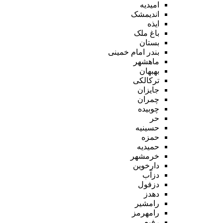
امیدیه
اندیمشک
ایذه
باغ ملک
بستان
بندر امام خمینی
ماهشهر
بهبهان
ترکالکی
جایزان
چمران
چوبیده
حر
حسینیه
حمزه
حمیدیه
خرمشهر
دارخوین
دزآب
دزفول
دهدز
رامشیر
رامهرمز
رفیع