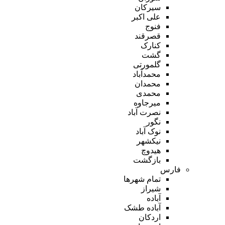
سیرکان
علی اکبر
فنوج
قصرقند
کنارک
گشت
گلمورتی
محمدآباد
محمدان
محمدی
میرجاوه
نصرت آباد
نگور
نوک آباد
نیکشهر
هیدوچ
بازگشت
فارس
تمام شهر‌ها
شیراز
آباده
آباده طشک
اردکان