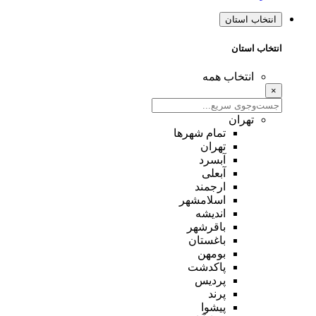
انتخاب استان
انتخاب استان
انتخاب همه
×
تهران
تمام شهر‌ها
تهران
آبسرد
آبعلی
ارجمند
اسلامشهر
اندیشه
باقرشهر
باغستان
بومهن
پاکدشت
پردیس
پرند
پیشوا