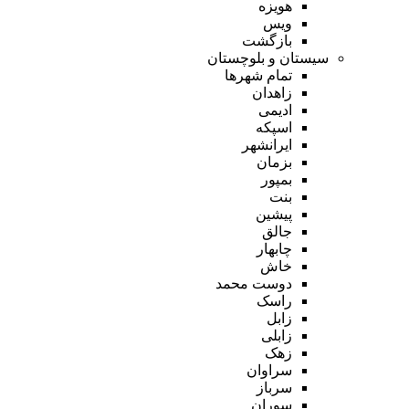
هویزه
ویس
بازگشت
سیستان و بلوچستان
تمام شهر‌ها
زاهدان
ادیمی
اسپکه
ایرانشهر
بزمان
بمپور
بنت
پیشین
جالق
چابهار
خاش
دوست محمد
راسک
زابل
زابلی
زهک
سراوان
سرباز
سوران