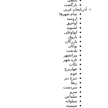
یامچی
بازگشت
آذربایجان غربی
تمام شهر‌ها
ارومیه
آواجیق
اشنویه
ایواوغلی
باروق
بازرگان
بوکان
پلدشت
پیرانشهر
تازه شهر
تکاب
چهاربرج
خوی
دیزج دیز
ربط
سردشت
سرو
سلماس
سیلوانه
سیمینه