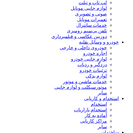
لپ تاپ و تبلت
لوازم جانبی موبایل
صوتی و تصویری
تعمیرات موبایل
خدمات سانترال
تلفن بی‌سیم رومیزی
دوربین عکاسی و فیلمبرداری
خودرو و وسایل نقلیه
خودروی داخلی و خارجی
اجاره خودرو
لوازم جانبی خودرو
دزدگیر و ردیاب
تزئینات خودرو
لوازم یدکی
خدمات ماشین و موتور
موتورسیکلت و لوازم جانبی
سایر
استخدام و کاریابی
استخدام
استخدام بازاریاب
آماده به کار
مراکز کاریابی
سایر
ساختمان