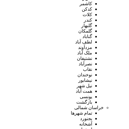
کاشمر
کدکن
کلات
کندر
گلبهار
گلمکان
گناباد
لطف آباد
مزدآوند
ملک آباد
نشتیفان
نصرآباد
نقاب
نوخندان
نیشابور
نیل شهر
همت آباد
یونسی
بازگشت
خراسان شمالی
تمام شهر‌ها
بجنورد
آشخانه