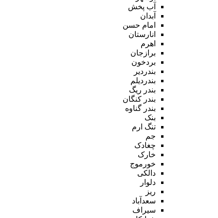
آب پخش
آبدان
امام حسن
انارستان
اهرم
برازجان
بردخون
بندردیر
بندردیلم
بندر ریگ
بندر کنگان
بندر گناوه
بنک
تنگ ارم
جم
چغادک
خارک
خورموج
دالکی
دلوار
ریز
سعدآباد
سیراف