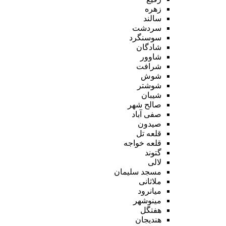
زهره
سالند
سردشت
سوسنگرد
شادگان
شاوور
شرافت
شوش
شوشتر
شیبان
صالح شهر
صفی آباد
صیدون
قلعه تل
قلعه خواجه
گتوند
لالی
مسجد سلیمان
ملاثانی
میانرود
مینوشهر
هفتگل
هندیجان