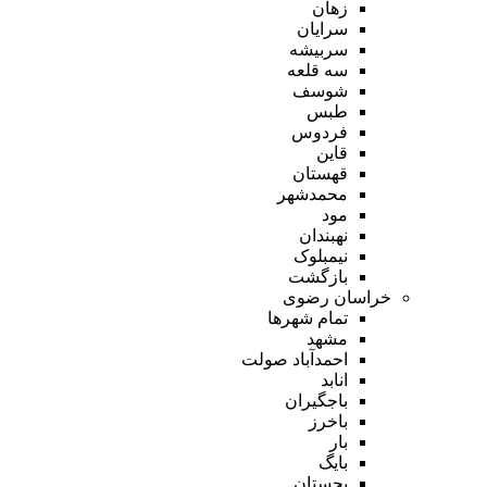
زهان
سرایان
سربیشه
سه قلعه
شوسف
طبس
فردوس
قاین
قهستان
محمدشهر
مود
نهبندان
نیمبلوک
بازگشت
خراسان رضوی
تمام شهر‌ها
مشهد
احمدآباد صولت
انابد
باجگیران
باخرز
بار
بایگ
بجستان