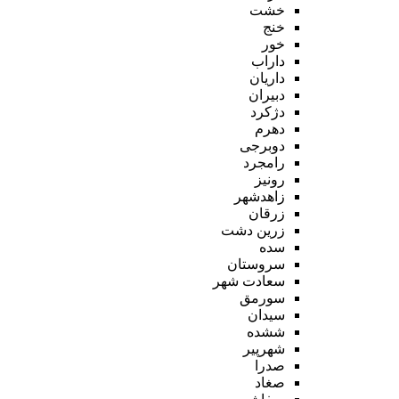
خشت
خنج
خور
داراب
داریان
دبیران
دژکرد
دهرم
دوبرجی
رامجرد
رونیز
زاهدشهر
زرقان
زرین دشت
سده
سروستان
سعادت شهر
سورمق
سیدان
ششده
شهرپیر
صدرا
صغاد