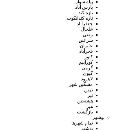
بیله سوار
پارس آباد
تازه کند
تازه کندانگوت
جعفرآباد
خلخال
رضی
سرعین
عنبران
فخرآباد
کلور
کوراییم
گرمی
گیوی
لاهرود
مشگین شهر
نمین
نیر
هشتجین
هیر
بازگشت
بوشهر
تمام شهر‌ها
بوشهر