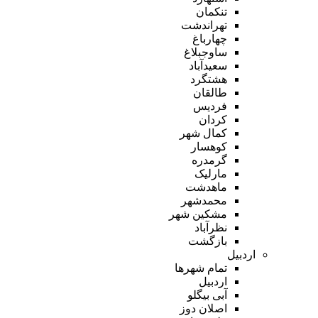
تنکمان
تهراندشت
چهارباغ
ساوجبلاغ
سعیدآباد
هشتگرد
طالقان
فردیس
کردان
کمال شهر
کوهسار
گرمدره
مارلیک
ماهدشت
محمدشهر
مشکین شهر
نظرآباد
بازگشت
اردبیل
تمام شهر‌ها
اردبیل
آبی بیگلو
اصلان دوز