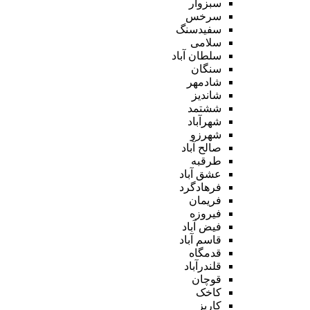
سبزوار
سرخس
سفیدسنگ
سلامی
سلطان آباد
سنگان
شادمهر
شاندیز
ششتمد
شهرآباد
شهرزو
صالح آباد
طرقبه
عشق آباد
فرهادگرد
فریمان
فیروزه
فیض آباد
قاسم آباد
قدمگاه
قلندرآباد
قوچان
کاخک
کاریز