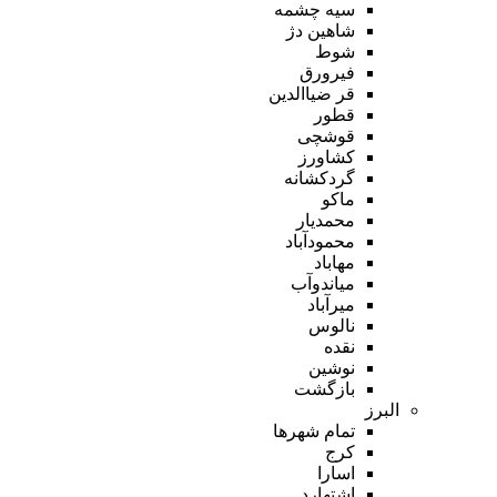
سیه چشمه
شاهین دژ
شوط
فیرورق
قر ضیاالدین
قطور
قوشچی
کشاورز
گردکشانه
ماکو
محمدیار
محمودآباد
مهاباد
میاندوآب
میرآباد
نالوس
نقده
نوشین
بازگشت
البرز
تمام شهر‌ها
کرج
اسارا
اشتهارد