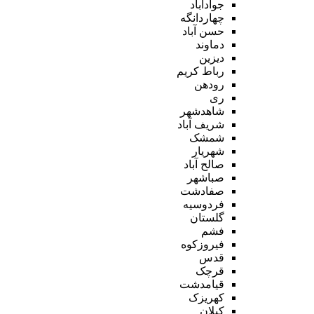
جوادآباد
چهاردانگه
حسن آباد
دماوند
دیزین
رباط کریم
رودهن
ری
شاهدشهر
شریف آباد
شمشک
شهریار
صالح آباد
صباشهر
صفادشت
فردوسیه
گلستان
فشم
فیروزکوه
قدس
قرچک
قیامدشت
کهریزک
کیلان