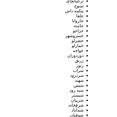
ترکمانچای
تسوج
تیکمه داش
جلفا
خاروانا
خامنه
خراجو
خسروشهر
خضرلو
خمارلو
خواجه
دوزدوزان
زرنق
زنوز
سراب
سردرود
سهند
سیس
سیه رود
شبستر
شربیان
شرفخانه
شندآباد
صوفیان