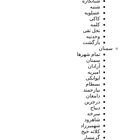
شبانکاره
شنبه
عسلویه
کاکی
کلمه
نخل تقی
وحدتیه
بازگشت
سمنان
تمام شهر‌ها
سمنان
آرادان
امیریه
ایوانکی
بسطام
بیارجمند
دامغان
درجزین
دیباج
سرخه
شاهرود
شهمیرزاد
کلاته خیج
گرمسار