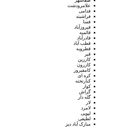
صفاشهر
علامرودشت
فدامی
فراشبند
فسا
فیروزآباد
قائمیه
قادرآباد
قطب آباد
قطرویه
قیر
کارزین
کازرون
کامفیروز
کره ای
کنارتخته
کوار
گراش
گله دار
لار
لامرد
لپویی
لطیفی
مبارک آباد دیز