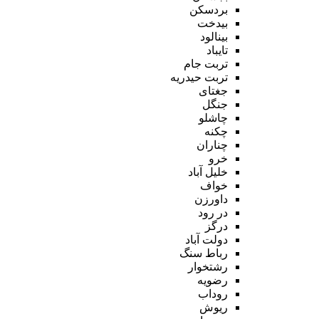
بردسکن
بیدخت
بینالود
تایباد
تربت جام
تربت حیدریه
جغتای
جنگل
چاشلو
چکنه
چناران
خرو
خلیل آباد
خواف
داورزن
در رود
درگز
دولت آباد
رباط سنگ
رشتخوار
رضویه
روداب
ریوش