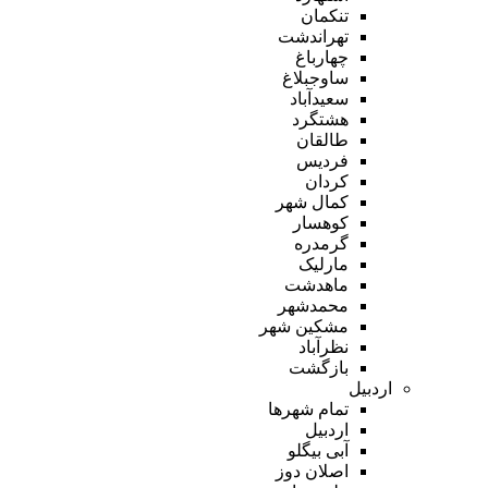
تنکمان
تهراندشت
چهارباغ
ساوجبلاغ
سعیدآباد
هشتگرد
طالقان
فردیس
کردان
کمال شهر
کوهسار
گرمدره
مارلیک
ماهدشت
محمدشهر
مشکین شهر
نظرآباد
بازگشت
اردبیل
تمام شهر‌ها
اردبیل
آبی بیگلو
اصلان دوز