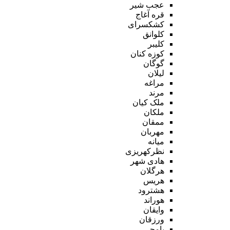
عجب شیر
قره آغاج
کشکسرای
کلوانق
کلیبر
کوزه کنان
گوگان
لیلان
مراغه
مرند
ملک کیان
ملکان
ممقان
مهربان
میانه
نظرکهریزی
هادی شهر
هرگلان
هریس
هشترود
هوراند
وایقان
ورزقان
یامچی