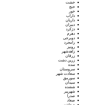
خشت
خنج
خور
داراب
داریان
دبیران
دژکرد
دهرم
دوبرجی
رامجرد
رونیز
زاهدشهر
زرقان
زرین دشت
سده
سروستان
سعادت شهر
سورمق
سیدان
ششده
شهرپیر
صدرا
صغاد
صفاشهر