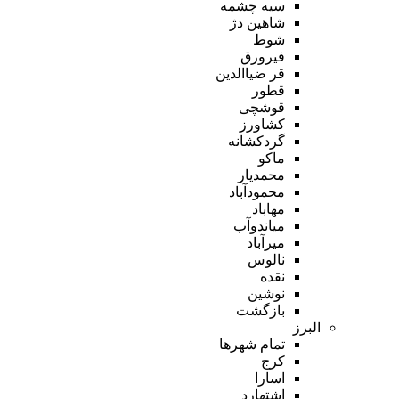
سیه چشمه
شاهین دژ
شوط
فیرورق
قر ضیاالدین
قطور
قوشچی
کشاورز
گردکشانه
ماکو
محمدیار
محمودآباد
مهاباد
میاندوآب
میرآباد
نالوس
نقده
نوشین
بازگشت
البرز
تمام شهر‌ها
کرج
اسارا
اشتهارد