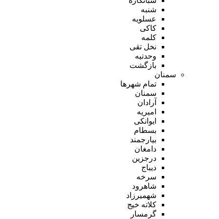
شبانکاره
شنبه
عسلویه
کاکی
کلمه
نخل تقی
وحدتیه
بازگشت
سمنان
تمام شهر‌ها
سمنان
آرادان
امیریه
ایوانکی
بسطام
بیارجمند
دامغان
درجزین
دیباج
سرخه
شاهرود
شهمیرزاد
کلاته خیج
گرمسار