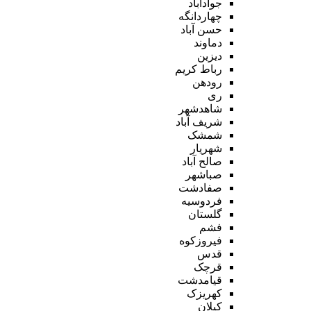
جوادآباد
چهاردانگه
حسن آباد
دماوند
دیزین
رباط کریم
رودهن
ری
شاهدشهر
شریف آباد
شمشک
شهریار
صالح آباد
صباشهر
صفادشت
فردوسیه
گلستان
فشم
فیروزکوه
قدس
قرچک
قیامدشت
کهریزک
کیلان