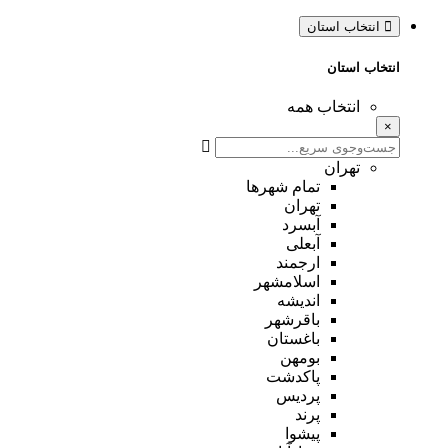
انتخاب استان
انتخاب استان
انتخاب همه
×
تهران
تمام شهر‌ها
تهران
آبسرد
آبعلی
ارجمند
اسلامشهر
اندیشه
باقرشهر
باغستان
بومهن
پاکدشت
پردیس
پرند
پیشوا