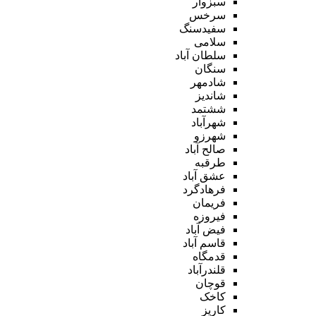
سبزوار
سرخس
سفیدسنگ
سلامی
سلطان آباد
سنگان
شادمهر
شاندیز
ششتمد
شهرآباد
شهرزو
صالح آباد
طرقبه
عشق آباد
فرهادگرد
فریمان
فیروزه
فیض آباد
قاسم آباد
قدمگاه
قلندرآباد
قوچان
کاخک
کاریز