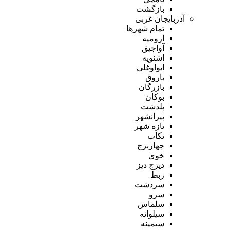
بازگشت
آذربایجان غربی
تمام شهر‌ها
ارومیه
آواجیق
اشنویه
ایواوغلی
باروق
بازرگان
بوکان
پلدشت
پیرانشهر
تازه شهر
تکاب
چهاربرج
خوی
دیزج دیز
ربط
سردشت
سرو
سلماس
سیلوانه
سیمینه