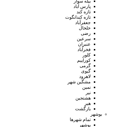
بیله سوار
پارس آباد
تازه کند
تازه کندانگوت
جعفرآباد
خلخال
رضی
سرعین
عنبران
فخرآباد
کلور
کوراییم
گرمی
گیوی
لاهرود
مشگین شهر
نمین
نیر
هشتجین
هیر
بازگشت
بوشهر
تمام شهر‌ها
بوشهر