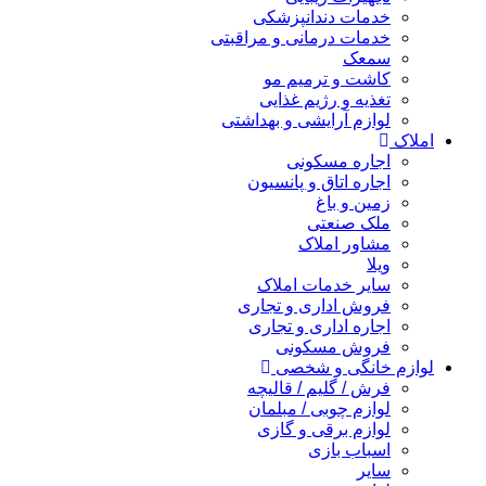
خدمات دندانپزشکی
خدمات درمانی و مراقبتی
سمعک
کاشت و ترمیم مو
تغذیه و رژیم غذایی
لوازم آرایشی و بهداشتی
املاک
اجاره مسکونی
اجاره اتاق و پانسیون
زمین و باغ
ملک صنعتی
مشاور املاک
ویلا
سایر خدمات املاک
فروش اداری و تجاری
اجاره اداری و تجاری
فروش مسکونی
لوازم خانگی و شخصی
فرش / گلیم / قالیچه
لوازم چوبی / مبلمان
لوازم برقی و گازی
اسباب بازی
سایر