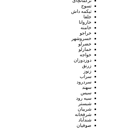
ترکمانچای
تسوج
تیکمه داش
جلفا
خاروانا
خامنه
خراجو
خسروشهر
خضرلو
خمارلو
خواجه
دوزدوزان
زرنق
زنوز
سراب
سردرود
سهند
سیس
سیه رود
شبستر
شربیان
شرفخانه
شندآباد
صوفیان