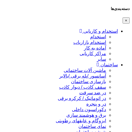
دسته‌بندی‌ها
×
استخدام و کاریابی
استخدام
استخدام بازاریاب
آماده به کار
مراکز کاریابی
سایر
ساختمان
ماشین آلات ساختمانی
آسانسور /پله برقی /بالابر
بازسازی ساختمان
سقف کاذب / دیوار کاذب
در ضد سرقت
در اتوماتیک / کرکره برقی
در و پنجره
دکوراسیون داخلی
برق و هوشمند سازی
ایزوگام و عایقهای رطوبتی
نمای ساختمان
شیشه ساختمان