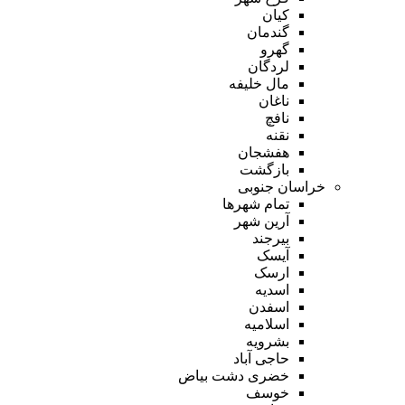
کیان
گندمان
گهرو
لردگان
مال خلیفه
ناغان
نافچ
نقنه
هفشجان
بازگشت
خراسان جنوبی
تمام شهر‌ها
آرین شهر
بیرجند
آیسک
ارسک
اسدیه
اسفدن
اسلامیه
بشرویه
حاجی آباد
خضری دشت بیاض
خوسف