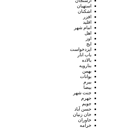
ارسنجان
استهبان
اشکنان
افزر
اقلید
امام شهر
اهل
اوز
ایج
ایزدخواست
باب انار
بالاده
بنارویه
بهمن
بوانات
بیرم
بیضا
جنت شهر
جهرم
جویم
حسن آباد
خان زنیان
خاوران
خرامه