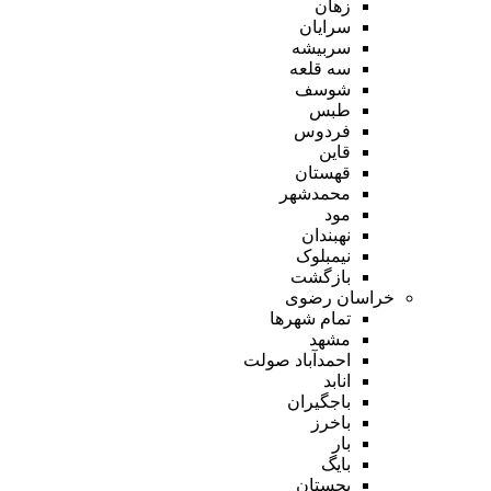
زهان
سرایان
سربیشه
سه قلعه
شوسف
طبس
فردوس
قاین
قهستان
محمدشهر
مود
نهبندان
نیمبلوک
بازگشت
خراسان رضوی
تمام شهر‌ها
مشهد
احمدآباد صولت
انابد
باجگیران
باخرز
بار
بایگ
بجستان