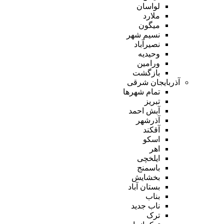
لواسان
ملارد
میگون
نسیم شهر
نصیرآباد
وحیدیه
ورامین
بازگشت
آذربایجان شرقی
تمام شهر‌ها
تبریز
آبش احمد
آذرشهر
آقکند
اسکو
اهر
ایلخچی
باسمنج
بخشایش
بستان آباد
بناب
ناب جدید
ترک