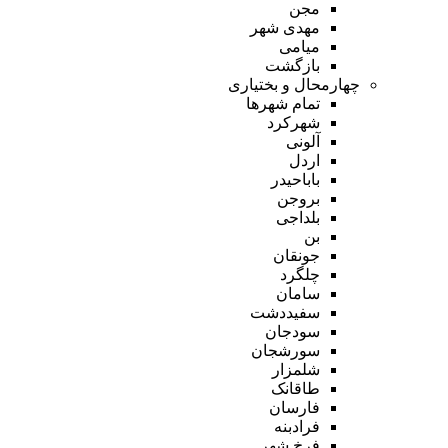
مجن
مهدی شهر
میامی
بازگشت
چهارمحال و بختیاری
تمام شهر‌ها
شهرکرد
آلونی
اردل
باباحیدر
بروجن
بلداجی
بن
جونقان
چلگرد
سامان
سفیددشت
سودجان
سورشجان
شلمزار
طاقانک
فارسان
فرادبنه
فرخ شهر