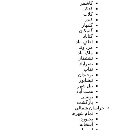
کاشمر
کدکن
کلات
کندر
گلبهار
گلمکان
گناباد
لطف آباد
مزدآوند
ملک آباد
نشتیفان
نصرآباد
نقاب
نوخندان
نیشابور
نیل شهر
همت آباد
یونسی
بازگشت
خراسان شمالی
تمام شهر‌ها
بجنورد
آشخانه
اسفراین