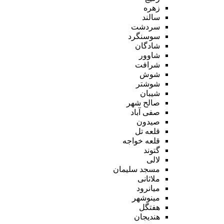
زهره
سالند
سردشت
سوسنگرد
شادگان
شاوور
شرافت
شوش
شوشتر
شیبان
صالح شهر
صفی آباد
صیدون
قلعه تل
قلعه خواجه
گتوند
لالی
مسجد سلیمان
ملاثانی
میانرود
مینوشهر
هفتگل
هندیجان