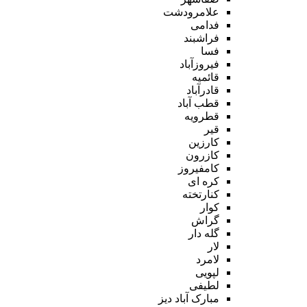
علامرودشت
فدامی
فراشبند
فسا
فیروزآباد
قائمیه
قادرآباد
قطب آباد
قطرویه
قیر
کارزین
کازرون
کامفیروز
کره ای
کنارتخته
کوار
گراش
گله دار
لار
لامرد
لپویی
لطیفی
مبارک آباد دیز