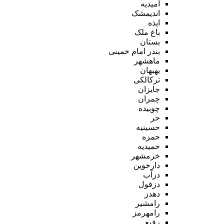
امیدیه
اندیمشک
ایذه
باغ ملک
بستان
بندر امام خمینی
ماهشهر
بهبهان
ترکالکی
جایزان
چمران
چوبیده
حر
حسینیه
حمزه
حمیدیه
خرمشهر
دارخوین
دزآب
دزفول
دهدز
رامشیر
رامهرمز
رفیع