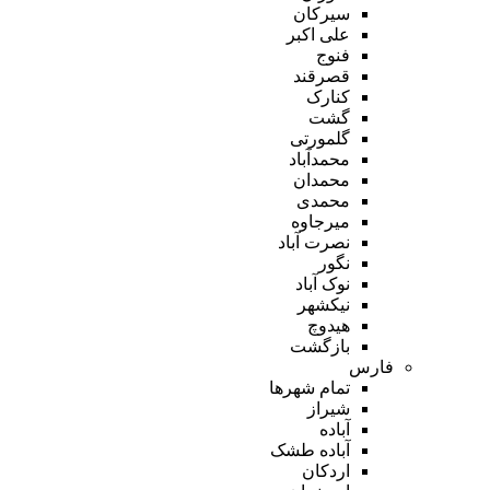
سیرکان
علی اکبر
فنوج
قصرقند
کنارک
گشت
گلمورتی
محمدآباد
محمدان
محمدی
میرجاوه
نصرت آباد
نگور
نوک آباد
نیکشهر
هیدوچ
بازگشت
فارس
تمام شهر‌ها
شیراز
آباده
آباده طشک
اردکان