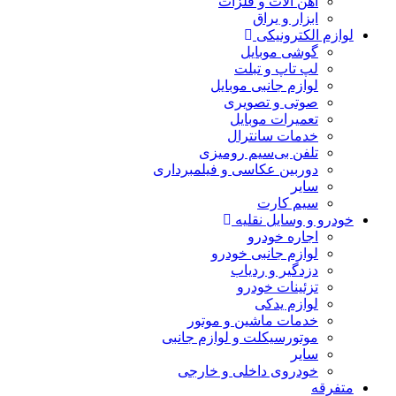
آهن آلات و فلزات
ابزار و یراق
لوازم الکترونیکی
گوشی موبایل
لپ تاپ و تبلت
لوازم جانبی موبایل
صوتی و تصویری
تعمیرات موبایل
خدمات سانترال
تلفن بی‌سیم رومیزی
دوربین عکاسی و فیلمبرداری
سایر
سیم کارت
خودرو و وسایل نقلیه
اجاره خودرو
لوازم جانبی خودرو
دزدگیر و ردیاب
تزئینات خودرو
لوازم یدکی
خدمات ماشین و موتور
موتورسیکلت و لوازم جانبی
سایر
خودروی داخلی و خارجی
متفرقه