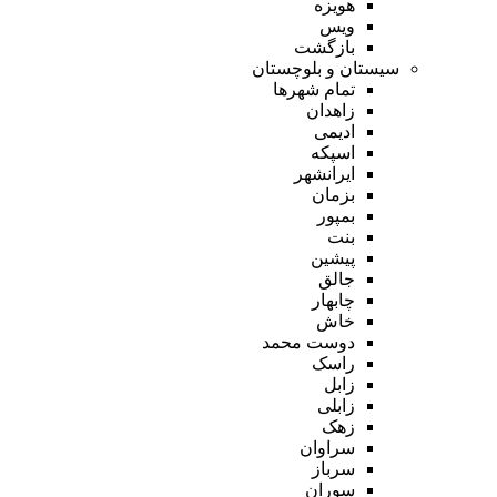
هویزه
ویس
بازگشت
سیستان و بلوچستان
تمام شهر‌ها
زاهدان
ادیمی
اسپکه
ایرانشهر
بزمان
بمپور
بنت
پیشین
جالق
چابهار
خاش
دوست محمد
راسک
زابل
زابلی
زهک
سراوان
سرباز
سوران