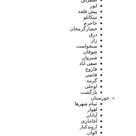
ایور
پیش قلعه
تیتکانلو
جاجرم
حصارگرمخان
درق
راز
سنخواست
شوقان
شیروان
صفی آباد
فاروج
قاضی
گرمه
لوجلی
بازگشت
خوزستان
تمام شهر‌ها
اهواز
آبادان
آغاجاری
اروندکنار
الوان