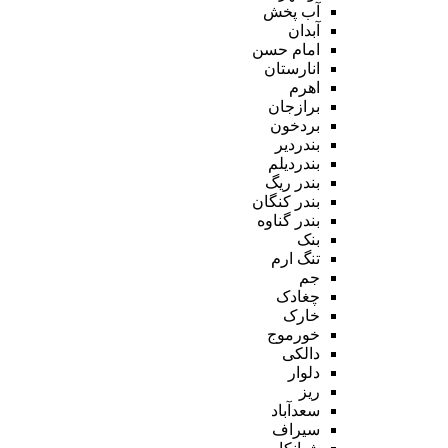
آب پخش
آبدان
امام حسن
انارستان
اهرم
برازجان
بردخون
بندردیر
بندردیلم
بندر ریگ
بندر کنگان
بندر گناوه
بنک
تنگ ارم
جم
چغادک
خارک
خورموج
دالکی
دلوار
ریز
سعدآباد
سیراف