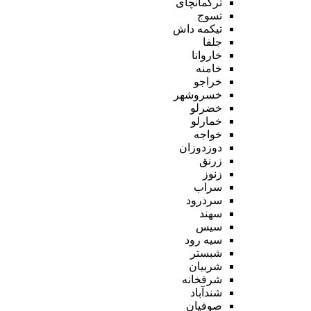
ترکمانچای
تسوج
تیکمه داش
جلفا
خاروانا
خامنه
خراجو
خسروشهر
خضرلو
خمارلو
خواجه
دوزدوزان
زرنق
زنوز
سراب
سردرود
سهند
سیس
سیه رود
شبستر
شربیان
شرفخانه
شندآباد
صوفیان