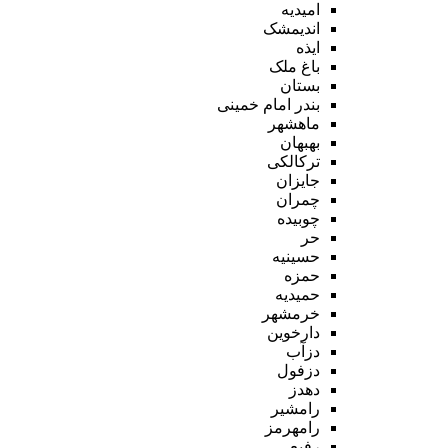
امیدیه
اندیمشک
ایذه
باغ ملک
بستان
بندر امام خمینی
ماهشهر
بهبهان
ترکالکی
جایزان
چمران
چوبیده
حر
حسینیه
حمزه
حمیدیه
خرمشهر
دارخوین
دزآب
دزفول
دهدز
رامشیر
رامهرمز
رفیع