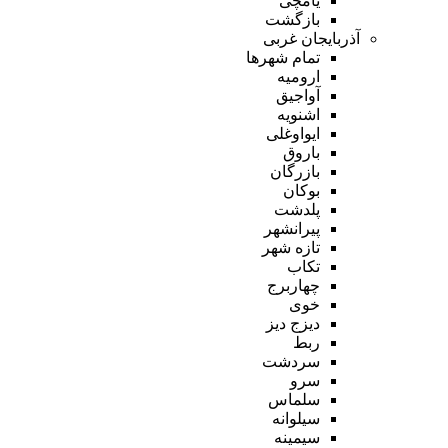
یامچی
بازگشت
آذربایجان غربی
تمام شهر‌ها
ارومیه
آواجیق
اشنویه
ایواوغلی
باروق
بازرگان
بوکان
پلدشت
پیرانشهر
تازه شهر
تکاب
چهاربرج
خوی
دیزج دیز
ربط
سردشت
سرو
سلماس
سیلوانه
سیمینه