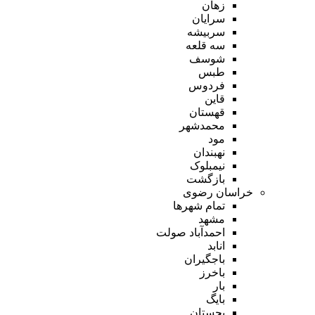
زهان
سرایان
سربیشه
سه قلعه
شوسف
طبس
فردوس
قاین
قهستان
محمدشهر
مود
نهبندان
نیمبلوک
بازگشت
خراسان رضوی
تمام شهر‌ها
مشهد
احمدآباد صولت
انابد
باجگیران
باخرز
بار
بایگ
بجستان