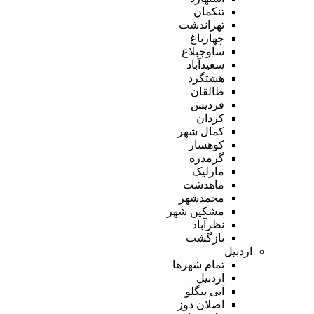
تنکمان
تهراندشت
چهارباغ
ساوجبلاغ
سعیدآباد
هشتگرد
طالقان
فردیس
کردان
کمال شهر
کوهسار
گرمدره
مارلیک
ماهدشت
محمدشهر
مشکین شهر
نظرآباد
بازگشت
اردبیل
تمام شهر‌ها
اردبیل
آبی بیگلو
اصلان دوز