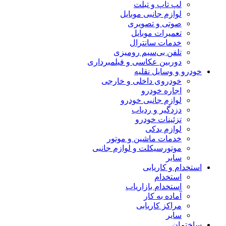
لپ تاپ و تبلت
لوازم جانبی موبایل
صوتی و تصویری
تعمیرات موبایل
خدمات سانترال
تلفن بی‌سیم رومیزی
دوربین عکاسی و فیلمبرداری
خودرو و وسایل نقلیه
خودروی داخلی و خارجی
اجاره خودرو
لوازم جانبی خودرو
دزدگیر و ردیاب
تزئینات خودرو
لوازم یدکی
خدمات ماشین و موتور
موتورسیکلت و لوازم جانبی
سایر
استخدام و کاریابی
استخدام
استخدام بازاریاب
آماده به کار
مراکز کاریابی
سایر
ساختمان