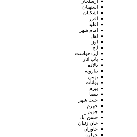
ارسنجان
استهبان
اشکنان
افزر
اقلید
امام شهر
اهل
اوز
ایج
ایزدخواست
باب انار
بالاده
بنارویه
بهمن
بوانات
بیرم
بیضا
جنت شهر
جهرم
جویم
حسن آباد
خان زنیان
خاوران
خرامه