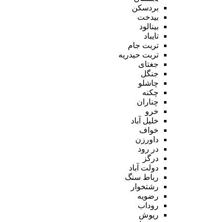
بردسکن
بیدخت
بینالود
تایباد
تربت جام
تربت حیدریه
جغتای
جنگل
چاشلو
چکنه
چناران
خرو
خلیل آباد
خواف
داورزن
در رود
درگز
دولت آباد
رباط سنگ
رشتخوار
رضویه
روداب
ریوش