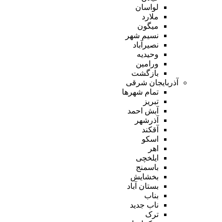
لواسان
ملارد
میگون
نسیم شهر
نصیرآباد
وحیدیه
ورامین
بازگشت
آذربایجان شرقی
تمام شهر‌ها
تبریز
آبش احمد
آذرشهر
آقکند
اسکو
اهر
ایلخچی
باسمنج
بخشایش
بستان آباد
بناب
ناب جدید
ترک