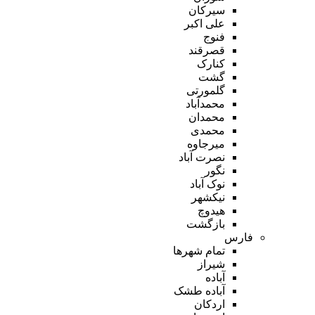
سیرکان
علی اکبر
فنوج
قصرقند
کنارک
گشت
گلمورتی
محمدآباد
محمدان
محمدی
میرجاوه
نصرت آباد
نگور
نوک آباد
نیکشهر
هیدوچ
بازگشت
فارس
تمام شهر‌ها
شیراز
آباده
آباده طشک
اردکان