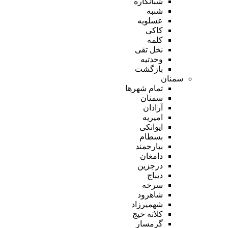
شبانکاره
شنبه
عسلویه
کاکی
کلمه
نخل تقی
وحدتیه
بازگشت
سمنان
تمام شهر‌ها
سمنان
آرادان
امیریه
ایوانکی
بسطام
بیارجمند
دامغان
درجزین
دیباج
سرخه
شاهرود
شهمیرزاد
کلاته خیج
گرمسار