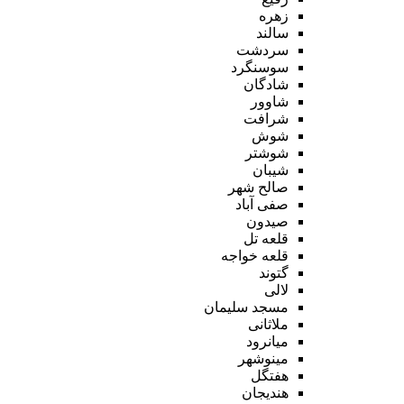
زهره
سالند
سردشت
سوسنگرد
شادگان
شاوور
شرافت
شوش
شوشتر
شیبان
صالح شهر
صفی آباد
صیدون
قلعه تل
قلعه خواجه
گتوند
لالی
مسجد سلیمان
ملاثانی
میانرود
مینوشهر
هفتگل
هندیجان