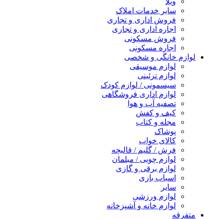
ویلا
سایر خدمات املاک
فروش اداری و تجاری
اجاره اداری و تجاری
فروش مسکونی
اجاره مسکونی
لوازم خانگی و شخصی
لوازم موسیقی
لوازم تزئینی
سیسمونی / لوازم کودک
لوازم اداری فروشگاهی
تصفیه آب و هوا
کیف و کفش
مجله و کتاب
پوشاک
کالای خواب
فرش / گلیم / قالیچه
لوازم چوبی / مبلمان
لوازم برقی و گازی
اسباب بازی
سایر
لوازم ورزشی
لوازم خانه و آشپزخانه
متفرقه