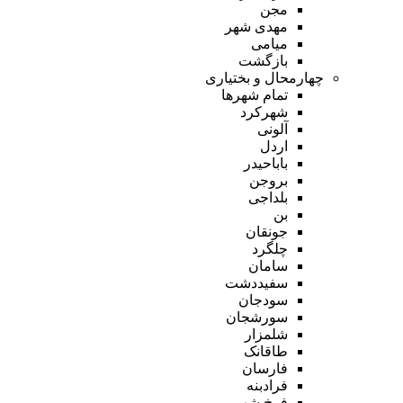
مجن
مهدی شهر
میامی
بازگشت
چهارمحال و بختیاری
تمام شهر‌ها
شهرکرد
آلونی
اردل
باباحیدر
بروجن
بلداجی
بن
جونقان
چلگرد
سامان
سفیددشت
سودجان
سورشجان
شلمزار
طاقانک
فارسان
فرادبنه
فرخ شهر