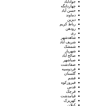
جوادآباد
چهاردانگه
حسن آباد
دماوند
دیزین
رباط کریم
رودهن
ری
شاهدشهر
شریف آباد
شمشک
شهریار
صالح آباد
صباشهر
صفادشت
فردوسیه
گلستان
فشم
فیروزکوه
قدس
قرچک
قیامدشت
کهریزک
کیلان