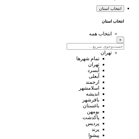
انتخاب استان
انتخاب استان
انتخاب همه
×
تهران
تمام شهر‌ها
تهران
آبسرد
آبعلی
ارجمند
اسلامشهر
اندیشه
باقرشهر
باغستان
بومهن
پاکدشت
پردیس
پرند
پیشوا