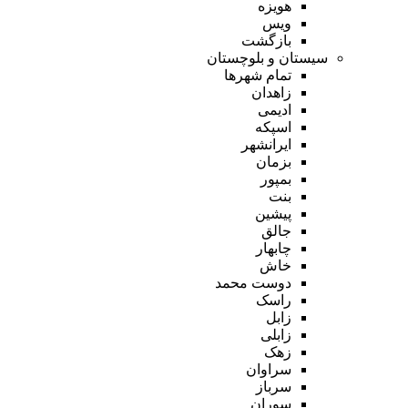
هویزه
ویس
بازگشت
سیستان و بلوچستان
تمام شهر‌ها
زاهدان
ادیمی
اسپکه
ایرانشهر
بزمان
بمپور
بنت
پیشین
جالق
چابهار
خاش
دوست محمد
راسک
زابل
زابلی
زهک
سراوان
سرباز
سوران