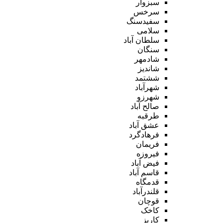
سبزوار
سرخس
سفیدسنگ
سلامی
سلطان آباد
سنگان
شادمهر
شاندیز
ششتمد
شهرآباد
شهرزو
صالح آباد
طرقبه
عشق آباد
فرهادگرد
فریمان
فیروزه
فیض آباد
قاسم آباد
قدمگاه
قلندرآباد
قوچان
کاخک
کاریز