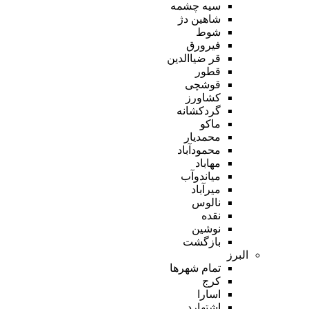
سیه چشمه
شاهین دژ
شوط
فیرورق
قر ضیاالدین
قطور
قوشچی
کشاورز
گردکشانه
ماکو
محمدیار
محمودآباد
مهاباد
میاندوآب
میرآباد
نالوس
نقده
نوشین
بازگشت
البرز
تمام شهر‌ها
کرج
اسارا
اشتهارد