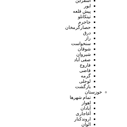
اسفراین
ایور
پیش قلعه
تیتکانلو
جاجرم
حصارگرمخان
درق
راز
سنخواست
شوقان
شیروان
صفی آباد
فاروج
قاضی
گرمه
لوجلی
بازگشت
خوزستان
تمام شهر‌ها
اهواز
آبادان
آغاجاری
اروندکنار
الوان