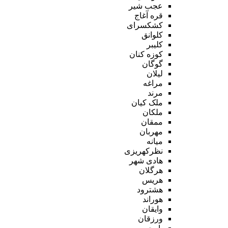
عجب شیر
قره آغاج
کشکسرای
کلوانق
کلیبر
کوزه کنان
گوگان
لیلان
مراغه
مرند
ملک کیان
ملکان
ممقان
مهربان
میانه
نظرکهریزی
هادی شهر
هرگلان
هریس
هشترود
هوراند
وایقان
ورزقان