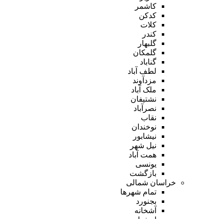
کاشمر
کدکن
کلات
کندر
گلبهار
گلمکان
گناباد
لطف آباد
مزدآوند
ملک آباد
نشتیفان
نصرآباد
نقاب
نوخندان
نیشابور
نیل شهر
همت آباد
یونسی
بازگشت
خراسان شمالی
تمام شهر‌ها
بجنورد
آشخانه