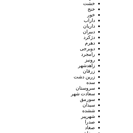
خشت
خنج
خور
داراب
داریان
دبیران
دژکرد
دهرم
دوبرجی
رامجرد
رونیز
زاهدشهر
زرقان
زرین دشت
سده
سروستان
سعادت شهر
سورمق
سیدان
ششده
شهرپیر
صدرا
صغاد