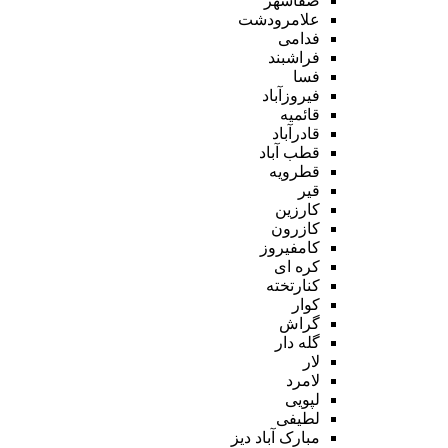
صفاشهر
علامرودشت
فدامی
فراشبند
فسا
فیروزآباد
قائمیه
قادرآباد
قطب آباد
قطرویه
قیر
کارزین
کازرون
کامفیروز
کره ای
کنارتخته
کوار
گراش
گله دار
لار
لامرد
لپویی
لطیفی
مبارک آباد دیز