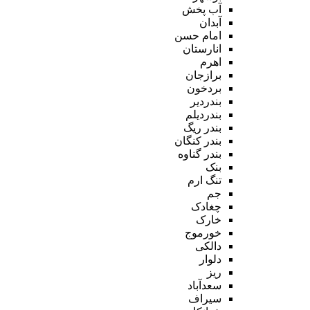
آب پخش
آبدان
امام حسن
انارستان
اهرم
برازجان
بردخون
بندردیر
بندردیلم
بندر ریگ
بندر کنگان
بندر گناوه
بنک
تنگ ارم
جم
چغادک
خارک
خورموج
دالکی
دلوار
ریز
سعدآباد
سیراف