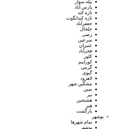
بیله سوار
پارس آباد
تازه کند
تازه کندانگوت
جعفرآباد
خلخال
رضی
سرعین
عنبران
فخرآباد
کلور
کوراییم
گرمی
گیوی
لاهرود
مشگین شهر
نمین
نیر
هشتجین
هیر
بازگشت
بوشهر
تمام شهر‌ها
بوشهر