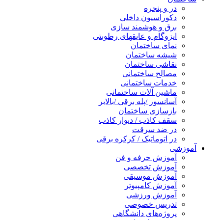
در و پنجره
دکوراسیون داخلی
برق و هوشمند سازی
ایزوگام و عایقهای رطوبتی
نمای ساختمان
شیشه ساختمان
نقاشی ساختمان
مصالح ساختمانی
خدمات ساختمانی
ماشین آلات ساختمانی
آسانسور /پله برقی /بالابر
بازسازی ساختمان
سقف کاذب / دیوار کاذب
در ضد سرقت
در اتوماتیک / کرکره برقی
آموزشی
آموزش حرفه و فن
آموزش تخصصی
آموزش موسیقی
آموزش کامپیوتر
آموزش ورزشی
تدریس خصوصی
پروژه‌های دانشگاهی