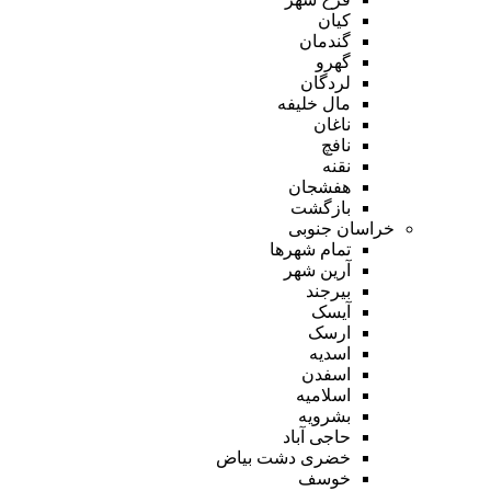
کیان
گندمان
گهرو
لردگان
مال خلیفه
ناغان
نافچ
نقنه
هفشجان
بازگشت
خراسان جنوبی
تمام شهر‌ها
آرین شهر
بیرجند
آیسک
ارسک
اسدیه
اسفدن
اسلامیه
بشرویه
حاجی آباد
خضری دشت بیاض
خوسف