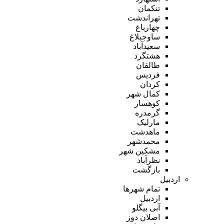
تنکمان
تهراندشت
چهارباغ
ساوجبلاغ
سعیدآباد
هشتگرد
طالقان
فردیس
کردان
کمال شهر
کوهسار
گرمدره
مارلیک
ماهدشت
محمدشهر
مشکین شهر
نظرآباد
بازگشت
اردبیل
تمام شهر‌ها
اردبیل
آبی بیگلو
اصلان دوز