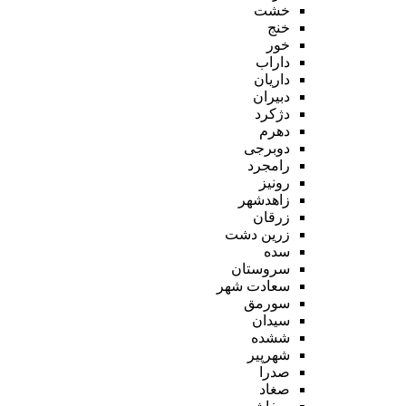
خشت
خنج
خور
داراب
داریان
دبیران
دژکرد
دهرم
دوبرجی
رامجرد
رونیز
زاهدشهر
زرقان
زرین دشت
سده
سروستان
سعادت شهر
سورمق
سیدان
ششده
شهرپیر
صدرا
صغاد