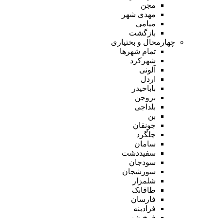
مجن
مهدی شهر
میامی
بازگشت
چهارمحال و بختیاری
تمام شهر‌ها
شهرکرد
آلونی
اردل
باباحیدر
بروجن
بلداجی
بن
جونقان
چلگرد
سامان
سفیددشت
سودجان
سورشجان
شلمزار
طاقانک
فارسان
فرادبنه
فرخ شهر