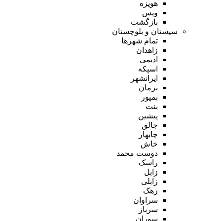
هویزه
ویس
بازگشت
سیستان و بلوچستان
تمام شهر‌ها
زاهدان
ادیمی
اسپکه
ایرانشهر
بزمان
بمپور
بنت
پیشین
جالق
چابهار
خاش
دوست محمد
راسک
زابل
زابلی
زهک
سراوان
سرباز
سوران