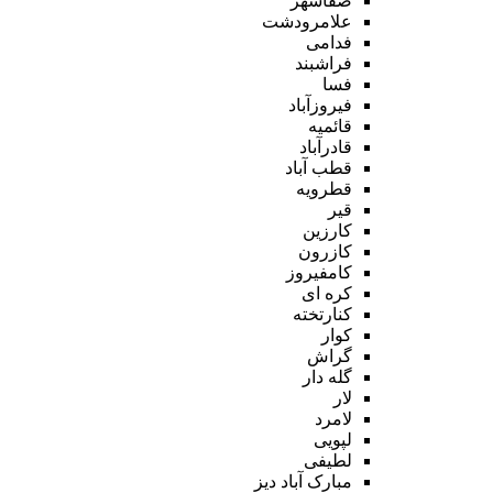
صفاشهر
علامرودشت
فدامی
فراشبند
فسا
فیروزآباد
قائمیه
قادرآباد
قطب آباد
قطرویه
قیر
کارزین
کازرون
کامفیروز
کره ای
کنارتخته
کوار
گراش
گله دار
لار
لامرد
لپویی
لطیفی
مبارک آباد دیز