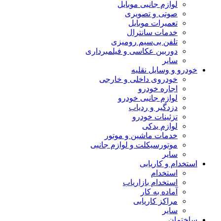
لوازم جانبی موبایل
صوتی و تصویری
تعمیرات موبایل
خدمات سانترال
تلفن بی‌سیم رومیزی
دوربین عکاسی و فیلمبرداری
سایر
خودرو و وسایل نقلیه
خودروی داخلی و خارجی
اجاره خودرو
لوازم جانبی خودرو
دزدگیر و ردیاب
تزئینات خودرو
لوازم یدکی
خدمات ماشین و موتور
موتورسیکلت و لوازم جانبی
سایر
استخدام و کاریابی
استخدام
استخدام بازاریاب
آماده به کار
مراکز کاریابی
سایر
ساختمان