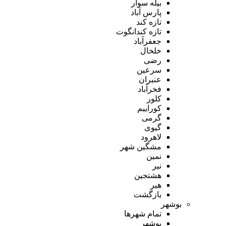
بیله سوار
پارس آباد
تازه کند
تازه کندانگوت
جعفرآباد
خلخال
رضی
سرعین
عنبران
فخرآباد
کلور
کوراییم
گرمی
گیوی
لاهرود
مشگین شهر
نمین
نیر
هشتجین
هیر
بازگشت
بوشهر
تمام شهر‌ها
بوشهر