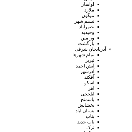
لواسان
ملارد
میگون
نسیم شهر
نصیرآباد
وحیدیه
ورامین
بازگشت
آذربایجان شرقی
تمام شهر‌ها
تبریز
آبش احمد
آذرشهر
آقکند
اسکو
اهر
ایلخچی
باسمنج
بخشایش
بستان آباد
بناب
ناب جدید
ترک