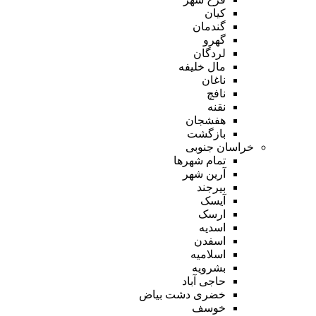
کیان
گندمان
گهرو
لردگان
مال خلیفه
ناغان
نافچ
نقنه
هفشجان
بازگشت
خراسان جنوبی
تمام شهر‌ها
آرین شهر
بیرجند
آیسک
ارسک
اسدیه
اسفدن
اسلامیه
بشرویه
حاجی آباد
خضری دشت بیاض
خوسف