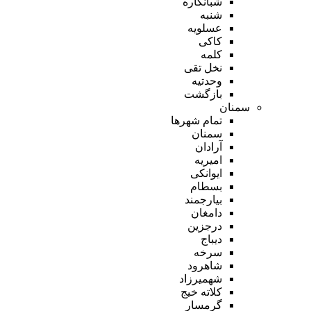
شبانکاره
شنبه
عسلویه
کاکی
کلمه
نخل تقی
وحدتیه
بازگشت
سمنان
تمام شهر‌ها
سمنان
آرادان
امیریه
ایوانکی
بسطام
بیارجمند
دامغان
درجزین
دیباج
سرخه
شاهرود
شهمیرزاد
کلاته خیج
گرمسار