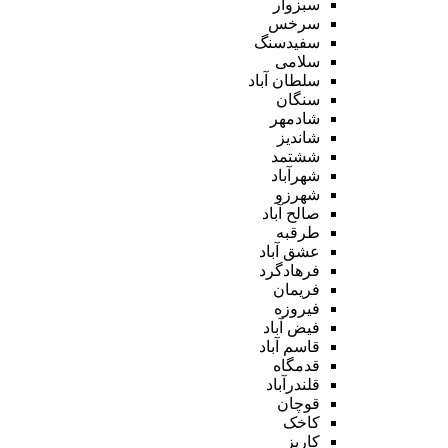
سبزوار
سرخس
سفیدسنگ
سلامی
سلطان آباد
سنگان
شادمهر
شاندیز
ششتمد
شهرآباد
شهرزو
صالح آباد
طرقبه
عشق آباد
فرهادگرد
فریمان
فیروزه
فیض آباد
قاسم آباد
قدمگاه
قلندرآباد
قوچان
کاخک
کاریز