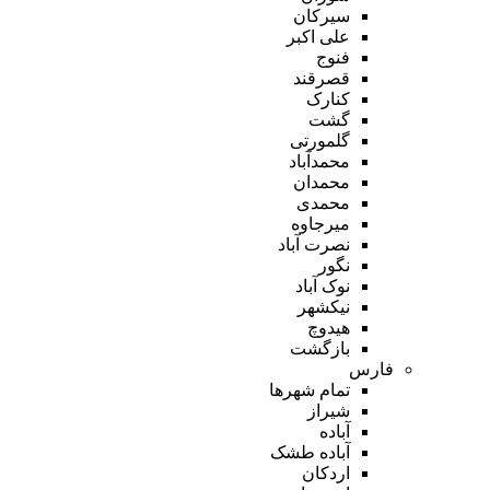
سیرکان
علی اکبر
فنوج
قصرقند
کنارک
گشت
گلمورتی
محمدآباد
محمدان
محمدی
میرجاوه
نصرت آباد
نگور
نوک آباد
نیکشهر
هیدوچ
بازگشت
فارس
تمام شهر‌ها
شیراز
آباده
آباده طشک
اردکان