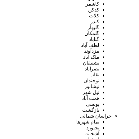
کاشمر
کدکن
کلات
کندر
گلبهار
گلمکان
گناباد
لطف آباد
مزدآوند
ملک آباد
نشتیفان
نصرآباد
نقاب
نوخندان
نیشابور
نیل شهر
همت آباد
یونسی
بازگشت
خراسان شمالی
تمام شهر‌ها
بجنورد
آشخانه