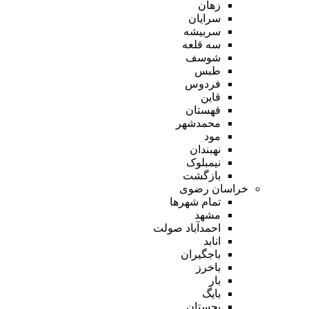
زهان
سرایان
سربیشه
سه قلعه
شوسف
طبس
فردوس
قاین
قهستان
محمدشهر
مود
نهبندان
نیمبلوک
بازگشت
خراسان رضوی
تمام شهر‌ها
مشهد
احمدآباد صولت
انابد
باجگیران
باخرز
بار
بایگ
بجستان