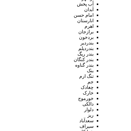
آب پخش
آبدان
امام حسن
انارستان
اهرم
برازجان
بردخون
بندردیر
بندردیلم
بندر ریگ
بندر کنگان
بندر گناوه
بنک
تنگ ارم
جم
چغادک
خارک
خورموج
دالکی
دلوار
ریز
سعدآباد
سیراف