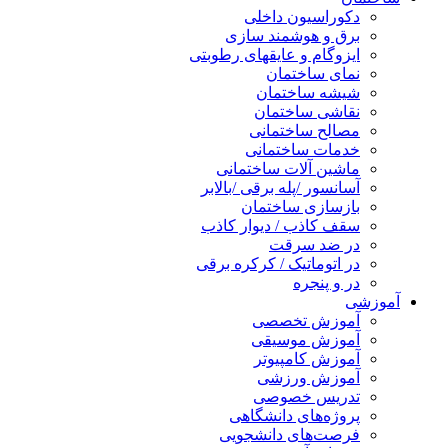
دکوراسیون داخلی
برق و هوشمند سازی
ایزوگام و عایقهای رطوبتی
نمای ساختمان
شیشه ساختمان
نقاشی ساختمان
مصالح ساختمانی
خدمات ساختمانی
ماشین آلات ساختمانی
آسانسور /پله برقی /بالابر
بازسازی ساختمان
سقف کاذب / دیوار کاذب
در ضد سرقت
در اتوماتیک / کرکره برقی
در و پنجره
آموزشی
آموزش تخصصی
آموزش موسیقی
آموزش کامپیوتر
آموزش ورزشی
تدریس خصوصی
پروژه‌های دانشگاهی
فرصت‌های دانشجویی