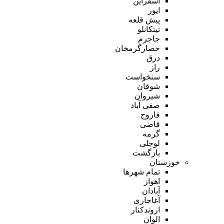
اسفراین
ایور
پیش قلعه
تیتکانلو
جاجرم
حصارگرمخان
درق
راز
سنخواست
شوقان
شیروان
صفی آباد
فاروج
قاضی
گرمه
لوجلی
بازگشت
خوزستان
تمام شهر‌ها
اهواز
آبادان
آغاجاری
اروندکنار
الوان