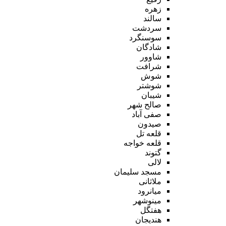
زهره
سالند
سردشت
سوسنگرد
شادگان
شاوور
شرافت
شوش
شوشتر
شیبان
صالح شهر
صفی آباد
صیدون
قلعه تل
قلعه خواجه
گتوند
لالی
مسجد سلیمان
ملاثانی
میانرود
مینوشهر
هفتگل
هندیجان