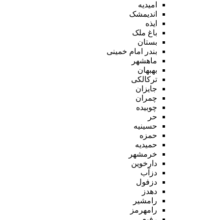
امیدیه
اندیمشک
ایذه
باغ ملک
بستان
بندر امام خمینی
ماهشهر
بهبهان
ترکالکی
جایزان
چمران
چوبیده
حر
حسینیه
حمزه
حمیدیه
خرمشهر
دارخوین
دزآب
دزفول
دهدز
رامشیر
رامهرمز
رفیع