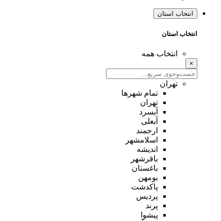
انتخاب استان
انتخاب استان
انتخاب همه
×
تهران
تمام شهر‌ها
تهران
آبسرد
آبعلی
ارجمند
اسلامشهر
اندیشه
باقرشهر
باغستان
بومهن
پاکدشت
پردیس
پرند
پیشوا