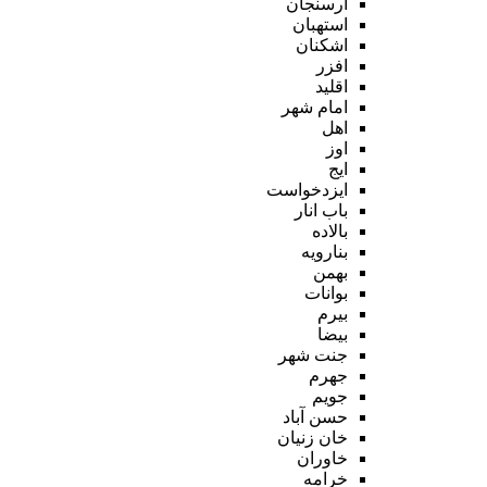
ارسنجان
استهبان
اشکنان
افزر
اقلید
امام شهر
اهل
اوز
ایج
ایزدخواست
باب انار
بالاده
بنارویه
بهمن
بوانات
بیرم
بیضا
جنت شهر
جهرم
جویم
حسن آباد
خان زنیان
خاوران
خرامه