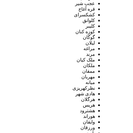
عجب شیر
قره آغاج
کشکسرای
کلوانق
کلیبر
کوزه کنان
گوگان
لیلان
مراغه
مرند
ملک کیان
ملکان
ممقان
مهربان
میانه
نظرکهریزی
هادی شهر
هرگلان
هریس
هشترود
هوراند
وایقان
ورزقان