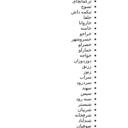
ترکمانچای
تسوج
تیکمه داش
جلفا
خاروانا
خامنه
خراجو
خسروشهر
خضرلو
خمارلو
خواجه
دوزدوزان
زرنق
زنوز
سراب
سردرود
سهند
سیس
سیه رود
شبستر
شربیان
شرفخانه
شندآباد
صوفیان