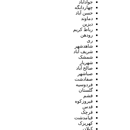
جوادآباد
چهاردانگه
حسن آباد
دماوند
دیزین
رباط کریم
رودهن
ری
شاهدشهر
شریف آباد
شمشک
شهریار
صالح آباد
صباشهر
صفادشت
فردوسیه
گلستان
فشم
فیروزکوه
قدس
قرچک
قیامدشت
کهریزک
کیلان