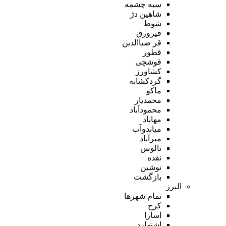
سیه چشمه
شاهین دژ
شوط
فیرورق
قر ضیاالدین
قطور
قوشچی
کشاورز
گردکشانه
ماکو
محمدیار
محمودآباد
مهاباد
میاندوآب
میرآباد
نالوس
نقده
نوشین
بازگشت
البرز
تمام شهر‌ها
کرج
اسارا
اشتهارد