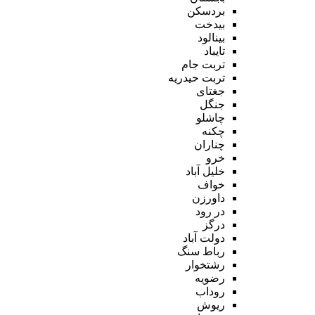
بردسکن
بیدخت
بینالود
تایباد
تربت جام
تربت حیدریه
جغتای
جنگل
چاشلو
چکنه
چناران
خرو
خلیل آباد
خواف
داورزن
در رود
درگز
دولت آباد
رباط سنگ
رشتخوار
رضویه
روداب
ریوش