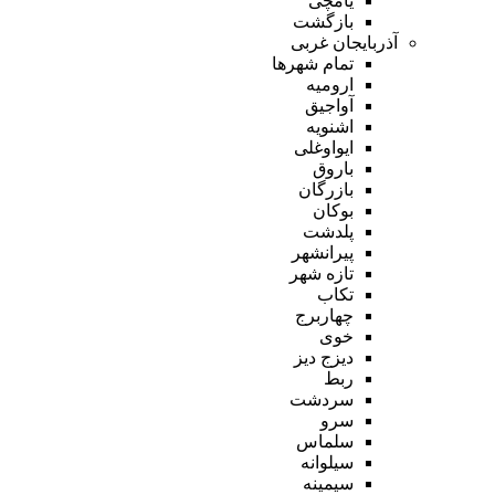
یامچی
بازگشت
آذربایجان غربی
تمام شهر‌ها
ارومیه
آواجیق
اشنویه
ایواوغلی
باروق
بازرگان
بوکان
پلدشت
پیرانشهر
تازه شهر
تکاب
چهاربرج
خوی
دیزج دیز
ربط
سردشت
سرو
سلماس
سیلوانه
سیمینه